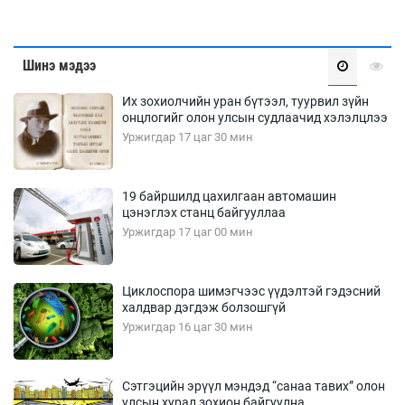
Шинэ мэдээ
Их зохиолчийн уран бүтээл, туурвил зүйн
онцлогийг олон улсын судлаачид хэлэлцлээ
Уржигдар 17 цаг 30 мин
19 байршилд цахилгаан автомашин
цэнэглэх станц байгууллаа
Уржигдар 17 цаг 00 мин
Циклоспора шимэгчээс үүдэлтэй гэдэсний
халдвар дэгдэж болзошгүй
Уржигдар 16 цаг 30 мин
Сэтгэцийн эрүүл мэндэд “санаа тавих” олон
улсын хурал зохион байгуулна