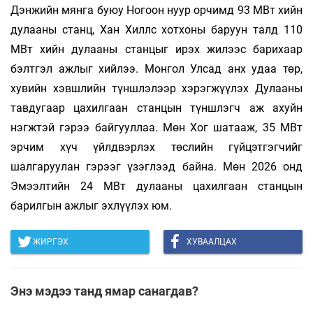
Дэнжийн мянга буюу Ногоон нуур орчимд 93 МВт хийн
дулааны станц, Хан Хиллс хотхоны баруун талд 110
МВт хийн дулааны станцыг ирэх жилээс барихаар
бэлтгэл ажлыг хийлээ. Монгол Улсад анх удаа төр,
хувийн хэвшлийн түншлэлээр хэрэгжүүлэх Дулааны
тавдугаар цахилгаан станцын түншлэгч аж ахуйн
нэгжтэй гэрээ байгууллаа. Мөн Хог шатааж, 35 МВт
эрчим хүч үйлдвэрлэх төслийн гүйцэтгэгчийг
шалгаруулан гэрээг үзэглээд байна. Мөн 2026 онд
Эмээлтийн 24 МВт дулааны цахилгаан станцын
барилгын ажлыг эхлүүлэх юм.
ЖИРГЭХ
ХУВААЛЦАХ
Энэ мэдээ танд ямар санагдав?