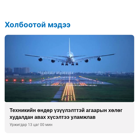
Холбоотой мэдээ
Техникийн өндөр үзүүлэлттэй агаарын хөлөг
худалдан авах хүсэлтээ уламжлав
Уржигдар 13 цаг 00 мин