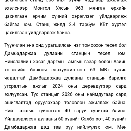
эхэлснээр Монгол Улсын 963 мянган өрхийн
цахилгаан эрчим хүчний хэрэглээг үйлдвэрлэж
байгаа юм. Станц жилд 2.4 тэрбум КВт хүртэл
цахилгаан үйлдвэрлэж байна.
Түүнчлэн энэ онд урагшилсан нэг томоохон төсөл бол
Дамбадаржаа дулааны станцын төсөл юм.
Нийслэлийн Засаг даргын Тамгын газар болон Азийн
хөгжлийн банкны санхүүжилтээр 63 МВт хүчин
чадалтай Дамбадаржаа дулааны станцын барилга
угсралтын ажлыг 2024 оны дөрөвдүгээр сард
эхлүүлсэн. Тус станцыг 2026 оны наймдугаар сард
ашиглалтад оруулахаар төлөвлөн ажиллаж байна.
Нийт ажлын гүйцэтгэл 40 гаруй хувьтай байна.
Үйлдвэрлэсэн дулааны 60 хувийг Сэлбэ хот, 40 хувийг
Дамбадаржаа дэд төв рүү нийлүүлэх юм. Мөн