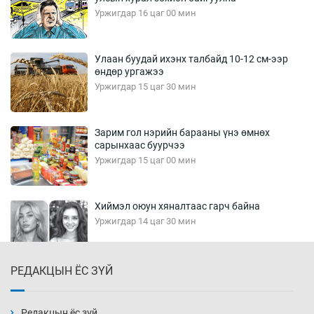
Уржигдар 16 цаг 00 мин
Улаан буудай ихэнх талбайд 10-12 см-ээр
өндөр ургажээ
Уржигдар 15 цаг 30 мин
Зарим гол нэрийн барааны үнэ өмнөх
сарынхаас буурчээ
Уржигдар 15 цаг 00 мин
Хиймэл оюун хяналтаас гарч байна
Уржигдар 14 цаг 30 мин
РЕДАКЦЫН ЁС ЗҮЙ
Эмэгтэйчүүд Бээжин, эрэгтэйчүүд Японд
бэлтгэл базаахаар хилийн дээс алхлаа
Уржигдар 14 цаг 00 мин
Редакцын ёс зүй