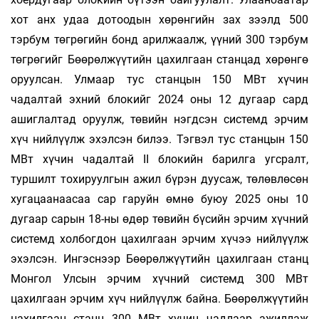
хот анх удаа дотоодын хөрөнгийн зах зээлд 500
тэрбум төгрөгийн бонд арилжаалж, үүний 300 тэрбум
төгрөгийг Бөөрөлжүүтийн цахилгаан станцад хөрөнгө
оруулсан. Улмаар тус станцын 150 МВт хүчин
чадалтай эхний блокийг 2024 оны 12 дугаар сард
ашиглалтад оруулж, төвийн нэгдсэн системд эрчим
хүч нийлүүлж эхэлсэн билээ. Тэгвэл тус станцын 150
МВт хүчин чадалтай II блокийн барилга угсралт,
туршилт тохируулгын ажил бүрэн дуусаж, төлөвлөсөн
хугацаанаасаа сар гаруйн өмнө буюу 2025 оны 10
дугаар сарын 18-ны өдөр төвийн бүсийн эрчим хүчний
системд холбогдон цахилгаан эрчим хүчээ нийлүүлж
эхэлсэн. Ингэснээр Бөөрөлжүүтийн цахилгаан станц
Монгол Улсын эрчим хүчний системд 300 МВт
цахилгаан эрчим хүч нийлүүлж байна. Бөөрөлжүүтийн
цахилгаан станц 300 МВт хүчин чадлаар ажиллаж