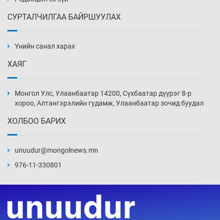
СУРТАЛЧИЛГАА БАЙРШУУЛАХ
АНУ-ын Цэргийн кибер командлалаын
ажилтнууд амиа хорлох явдал эрс
нэмэгджээ
Үнийн санал харах
Уржигдар 13 цаг 52 мин
ХАЯГ
Монголын шигшээ Хонконгийн багийг ялж,
эхний хожлоо авлаа
Монгол Улс, Улаанбаатар 14200, Сүхбаатар дүүрэг 8-р
Уржигдар 13 цаг 30 мин
хороо, Алтангэрэлийн гудамж, Улаанбаатар зочид буудал
ХОЛБОО БАРИХ
Техникийн өндөр үзүүлэлттэй агаарын хөлөг
худалдан авах хүсэлтээ уламжлав
unuudur@mongolnews.mn
Уржигдар 13 цаг 00 мин
976-11-330801
“Шатахууны бус, бодлогын хомсдол
нүүрлээд байна”
Уржигдар 12 цаг 30 мин