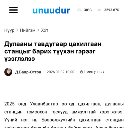
30°C
3593.87
$
Нүүр
Нийгэм
Хот
Дулааны тавдугаар цахилгаан
станцыг барих түүхэн гэрээг
үзэглэлээ
Д.Баяр-Отгон
2026-01-02 10:00
1 мин унших
2025 онд Улаанбаатар хотод цахилгаан, дулааны
станцын томоохон төслүүд амжилттай хэрэгжлээ.
Үүний нэг нь Бөөрөлжүүтийн цахилгаан станцын
хоёрдугаар блокийн бүтээн байгуулалт. Улаанбаатар