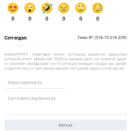
0
0
0
0
0
0
Сэтгэгдэл:
Таны IP: (216.73.216.229)
АНХААРУУЛГА: Уншигчдын бичсэн сэтгэгдэлд unuudur.mn хариуцлага
хүлээхгүй болно. Манай сайт ХХЗХ-ны журмын дагуу зүй зохисгүй зарим
үг, хэллэгийг хязгаарласан тул Та сэтгэгдэл бичихдээ бусдын эрх ашгийг
хүндэтгэн үзнэ үү. Хэм хэмжээ зөрчсөн сэтгэгдлийг админ устгах эрхтэй.
Илгээх