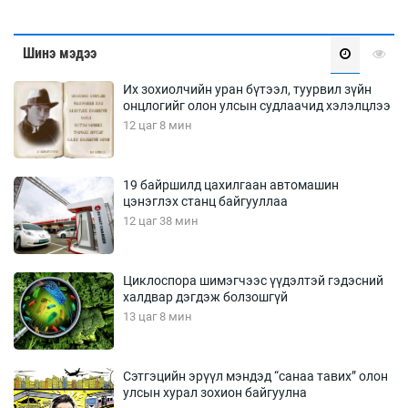
Шинэ мэдээ
Их зохиолчийн уран бүтээл, туурвил зүйн
онцлогийг олон улсын судлаачид хэлэлцлээ
12 цаг 8 мин
19 байршилд цахилгаан автомашин
цэнэглэх станц байгууллаа
12 цаг 38 мин
Циклоспора шимэгчээс үүдэлтэй гэдэсний
халдвар дэгдэж болзошгүй
13 цаг 8 мин
Сэтгэцийн эрүүл мэндэд “санаа тавих” олон
улсын хурал зохион байгуулна