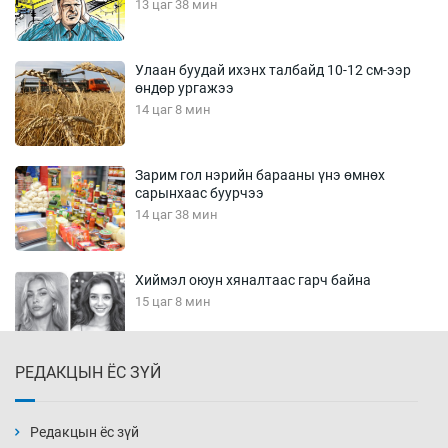
13 цаг 38 мин
Улаан буудай ихэнх талбайд 10-12 см-ээр
өндөр ургажээ
14 цаг 8 мин
Зарим гол нэрийн барааны үнэ өмнөх
сарынхаас буурчээ
14 цаг 38 мин
Хиймэл оюун хяналтаас гарч байна
15 цаг 8 мин
РЕДАКЦЫН ЁС ЗҮЙ
Эмэгтэйчүүд Бээжин, эрэгтэйчүүд Японд
бэлтгэл базаахаар хилийн дээс алхлаа
15 цаг 38 мин
Редакцын ёс зүй