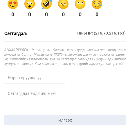
0
0
0
0
0
0
Сэтгэгдэл:
Таны IP: (216.73.216.163)
АНХААРУУЛГА: Уншигчдын бичсэн сэтгэгдэлд unuudur.mn хариуцлага
хүлээхгүй болно. Манай сайт ХХЗХ-ны журмын дагуу зүй зохисгүй зарим
үг, хэллэгийг хязгаарласан тул Та сэтгэгдэл бичихдээ бусдын эрх ашгийг
хүндэтгэн үзнэ үү. Хэм хэмжээ зөрчсөн сэтгэгдлийг админ устгах эрхтэй.
Илгээх