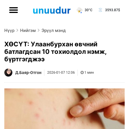
30°C
3593.87
$
Нүүр
Нийгэм
Эрүүл мэнд
ХӨСҮТ: Улаанбурхан өвчний
батлагдсан 10 тохиолдол нэмж,
бүртгэгджээ
Д.Баяр-Отгон
2026-01-07 12:06
1 мин