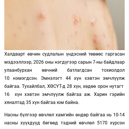
Халдварт өвчин судлалын үндэсний төвөөс гаргасан
мэдээллээр, 2026 оны нэгдүгээр сарын 7-ны байдлаар
улаанбурхан өвчний батлагдсан тохиолдол
10 нэмэгдсэн. Эмнэлэгт 44 хүн хэвтэн эмчлүүлж
байгаа. Тухайлбал, ХӨСҮТ-д 28 хүн, хөдөө орон нутагт
16 хүн хэвтэн эмчлүүлж байгаа аж. Харин гэрийн
хяналтад 35 хүн байгаа юм байна.
Насны бүлгээр өвчлөл хамгийн өндөр байгаа нь 10-14
насны хүүхдүүд бөгөөд тэдний өвчлөл 5170 хүрсэн