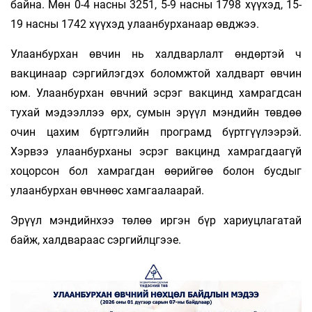
байна. Мөн 0-4 насны 3251, 5-9 насны 1798 хүүхэд, 15-
19 насны 1742 хүүхэд улаанбурханаар өвджээ.
Улаанбурхан өвчин нь халдварлалт өндөртэй ч
вакцинаар сэргийлэгдэх боломжтой халдварт өвчин
юм. Улаанбурхан өвчний эсрэг вакцинд хамрагдсан
тухай мэдээллээ өрх, сумын эрүүл мэндийн төвдөө
очин цахим бүртгэлийн програмд бүртгүүлээрэй.
Хэрвээ улаанбурханы эсрэг вакцинд хамрагдаагүй
хоцорсон бол хамрагдан өөрийгөө болон бусдыг
улаанбурхан өвчнөөс хамгаалаарай.
Эрүүл мэндийнхээ төлөө иргэн бүр хариуцлагатай
байж, халдвараас сэргийлцгээе.