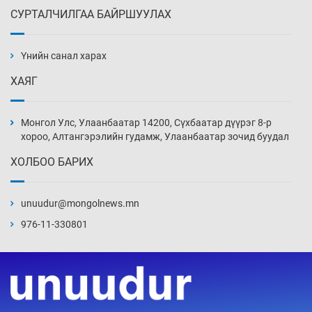
СУРТАЛЧИЛГАА БАЙРШУУЛАХ
АНУ-ын Цэргийн кибер командлалаын
ажилтнууд амиа хорлох явдал эрс
нэмэгджээ
Үнийн санал харах
15 цаг 46 мин
ХАЯГ
Монголын шигшээ Хонконгийн багийг ялж,
эхний хожлоо авлаа
Монгол Улс, Улаанбаатар 14200, Сүхбаатар дүүрэг 8-р
16 цаг 8 мин
хороо, Алтангэрэлийн гудамж, Улаанбаатар зочид буудал
ХОЛБОО БАРИХ
Техникийн өндөр үзүүлэлттэй агаарын хөлөг
худалдан авах хүсэлтээ уламжлав
unuudur@mongolnews.mn
16 цаг 38 мин
976-11-330801
“Шатахууны бус, бодлогын хомсдол
нүүрлээд байна”
17 цаг 8 мин