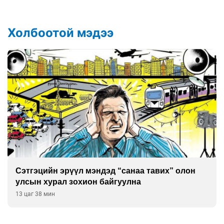
Холбоотой мэдээ
Сэтгэцийн эрүүл мэндэд “санаа тавих” олон
улсын хурал зохион байгуулна
13 цаг 38 мин