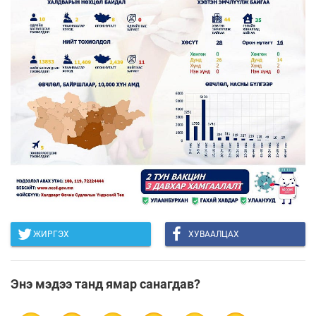
ЖИРГЭХ
ХУВААЛЦАХ
Энэ мэдээ танд ямар санагдав?