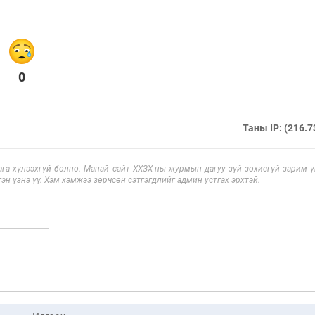
0
Таны IP: (216.7
га хүлээхгүй болно. Манай сайт ХХЗХ-ны журмын дагуу зүй зохисгүй зарим үг
эн үзнэ үү. Хэм хэмжээ зөрчсөн сэтгэгдлийг админ устгах эрхтэй.