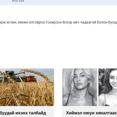
Илгээх
орж өгсөн, нөхөн олговроо тохирсон ёсоор авч чадаагүй болон буса
буудай ихэнх талбайд
Хиймэл оюун хяналтаас