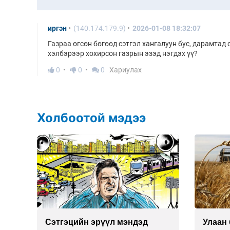
иргэн
(140.174.179.9)
2026-01-08 18:32:07
Газраа өгсөн бөгөөд сэтгэл хангалуун бус, дарамтад 
хэлбэрээр хохирсон газрын эзэд нэгдэх үү?
0
0
0
Хариулах
Холбоотой мэдээ
Сэтгэцийн эрүүл мэндэд
Улаан 