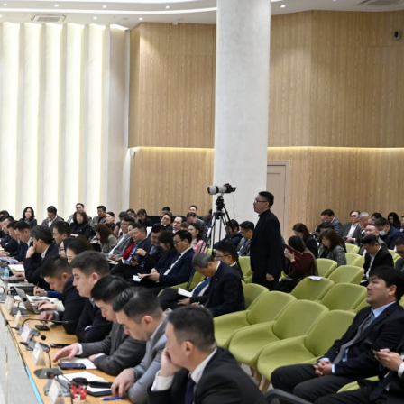
Ханш
Хэрэг з
Эрэлттэй мэдээ
Эрүүл м
Хууль ёс
Хүмүүс
Албаны 
Бусад
Life style
Ярилцл
Зөвлөгөө
Хоймор
Өнөөдрийн тухай
Уншигч-
өл