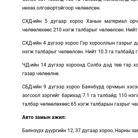
нөхөх олговортойгоор чөлөөлсөн.
СХД-ийн 5 дугаар хороо Ханын материал ор
чөлөөлөхөөс 210 нэгж талбарыг чөлөөлсөн. Нийт 
СХД-ийн 4 дүгээр хороо Гэр хорооллын газрыг 
нэгж талбарыг чөлөөлсөн. Нийт 10.3 га талбайд 
ЧД-ийн 14 дүгээр хороонд Сэлбэ дэд төв гэр х
газар чөлөөлнө.
СБД-ийн 9 дүгээр хороо Баянбүрд орчмын хэсэ
зогсоол зэргийг барихад 7.1 га талбайд 110 нэ
талбар чөлөөлөхөөс 65 нэгж талбарын газрыг чө
Авто замын ажил:
Баянзүрх дүүргийн 12, 37 дугаар хороо, Нарны за