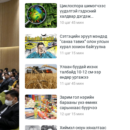
Урлагтай яриа
Циклоспора шимэгчээс
өрчил
үүдэлтэй гэдэсний
халдвар дэгдэж
энд-Эрхэм баян
болзошгүй
10 цаг 45 мин
Сэтгэцийн эрүүл мэндэд
“санаа тавих” олон улсын
хүний үг
хурал зохион байгуулна
11 цаг 15 мин
Улаан буудай ихэнх
талбайд 10-12 см-ээр
ага
Бусад
өндөр ургажээ
11 цаг 45 мин
Фото
сурвалжлагч
Видео
Зарим гол нэрийн
Инфографик
барааны үнэ өмнөх
сарынхаас буурчээ
Санал асуулга
12 цаг 15 мин
Хиймэл оюун хяналтаас