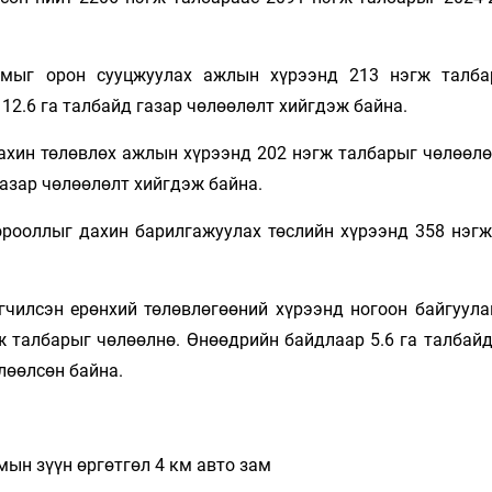
чмыг орон сууцжуулах ажлын хүрээнд 213 нэгж талба
12.6 га талбайд газар чөлөөлөлт хийгдэж байна.
дахин төлөвлөх ажлын хүрээнд 202 нэгж талбарыг чөлөөлө
газар чөлөөлөлт хийгдэж байна.
орооллыг дахин барилгажуулах төслийн хүрээнд 358 нэгж
гчилсэн ерөнхий төлөвлөгөөний хүрээнд ногоон байгуула
гж талбарыг чөлөөлнө. Өнөөдрийн байдлаар 5.6 га талбай
лөөлсөн байна.
мын зүүн өргөтгөл 4 км авто зам