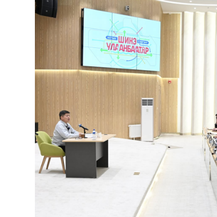
126-гийн НЭГ
Ертөнц
Спорт
Нийгэм
Бөх
Техник технологи
Сагсан бөмбөг
Шинжлэх ухаан
Хөлбөмбөг
Сонин хачин
Олимпын төрөл
Дэлхийн монгол
Тулааны спорт
Олимпын бус төр