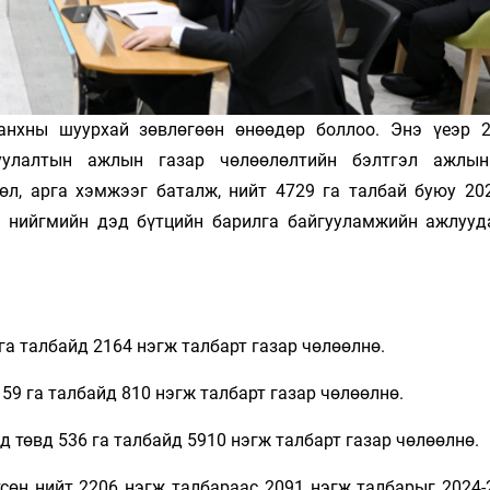
анхны шуурхай зөвлөгөөн өнөөдөр боллоо. Энэ үеэр 
гуулалтын ажлын газар чөлөөлөлтийн бэлтгэл ажлы
сөл, арга хэмжээг баталж, нийт 4729 га талбай буюу 20
м, нийгмийн дэд бүтцийн барилга байгууламжийн ажлууд
га талбайд 2164 нэгж талбарт газар чөлөөлнө.
59 га талбайд 810 нэгж талбарт газар чөлөөлнө.
эд төвд 536 га талбайд 5910 нэгж талбарт газар чөлөөлнө.
тсөн нийт 2206 нэгж талбараас 2091 нэгж талбарыг 2024-