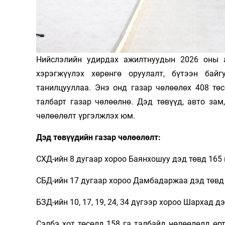
Олимп 2024
Нийслэлийн удирдах ажилтнуудын 2026 оны 
хэрэгжүүлэх хөрөнгө оруулалт, бүтээн бай
танилцууллаа. Энэ онд газар чөлөөлөх 408 тө
талбарт газар чөлөөлнө. Дэд төвүүд, авто за
чөлөөлөлт үргэлжлэх юм.
Дэд төвүүдийн газар чөлөөлөлт:
СХД-ийн 8 дугаар хороо Баянхошуу дэд төвд 165 
СБД-ийн 17 дугаар хороо Дамбадаржаа дэд төвд 
БЗД-ийн 10, 17, 19, 24, 34 дүгээр хороо Шархад д
Сэлбэ хот төсөлд 158 га талбайд нөлөөлөлд өр