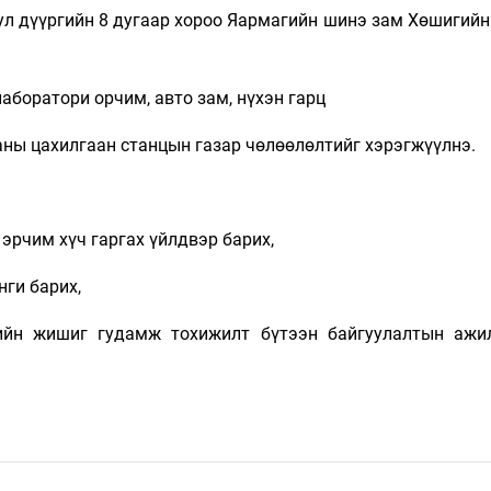
Уул дүүргийн 8 дугаар хороо Яармагийн шинэ зам Хөшигий
лаборатори орчим, авто зам, нүхэн гарц
аны цахилгаан станцын газар чөлөөлөлтийг хэрэгжүүлнэ.
 эрчим хүч гаргах үйлдвэр барих,
нги барих,
гийн жишиг гудамж тохижилт бүтээн байгуулалтын ажи