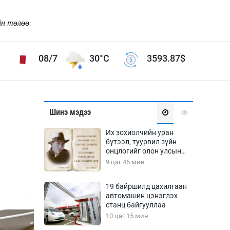
йн төлөө
08/7
30°C
3593.87
$
Соёл урлаг
Шинэ мэдээ
ой хөгжлийн зорилго -
Сонгодог урлаг
Их зохиолчийн уран
Ардын урлаг
бүтээл, туурвил зүйн
онцлогийг олон улсын
Дүрслэх урлаг
судлаачид хэлэлцлээ
9 цаг 45 мин
Өв соёл
таг
Кино урлаг
19 байршилд цахилгаан
автомашин цэнэглэх
 орчин
Цирк
станц байгууллаа
ол
10 цаг 15 мин
Рок поп, хип хоп
энд