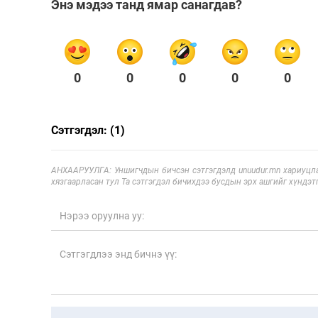
Энэ мэдээ танд ямар санагдав?
0
0
0
0
0
Сэтгэгдэл: (1)
АНХААРУУЛГА: Уншигчдын бичсэн сэтгэгдэлд unuudur.mn хариуцла
хязгаарласан тул Та сэтгэгдэл бичихдээ бусдын эрх ашгийг хүндэтг