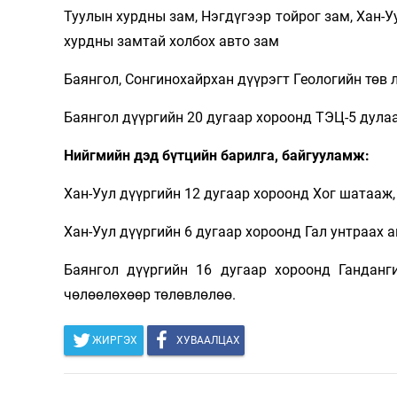
Туулын хурдны зам, Нэгдүгээр тойрог зам, Хан-
хурдны замтай холбох авто зам
Баянгол, Сонгинохайрхан дүүрэгт Геологийн төв 
Баянгол дүүргийн 20 дугаар хороонд ТЭЦ-5 дула
Нийгмийн дэд бүтцийн барилга, байгууламж:
Хан-Уул дүүргийн 12 дугаар хороонд Хог шатааж,
Хан-Уул дүүргийн 6 дугаар хороонд Гал унтраах а
Баянгол дүүргийн 16 дугаар хороонд Гандан
чөлөөлөхөөр төлөвлөлөө.
ЖИРГЭХ
ХУВААЛЦАХ