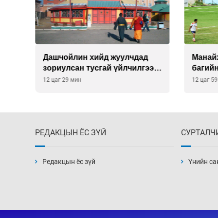
О-
Дашчойлин хийд жуулчдад
Манайх
зориулсан тусгай үйлчилгээ
багий
үзүүлж эхэлжээ
12 цаг 29 мин
12 цаг 5
РЕДАКЦЫН ЁС ЗҮЙ
СУРТАЛЧ
Редакцын ёс зүй
Үнийн са