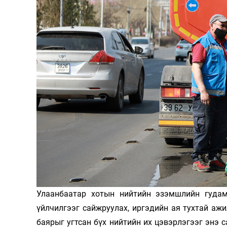
126-гийн НЭГ
Ертөнц
Спорт
Нийгэм
Бөх
Техник технологи
Сагсан бөмбөг
Шинжлэх ухаан
Хөлбөмбөг
Улаанбаатар хотын нийтийн эзэмшлийн гудамж
Сонин хачин
Олимпын төрөл
үйлчилгээг сайжруулах, иргэдийн ая тухтай аж
Дэлхийн монгол
Тулааны спорт
баярыг угтсан бүх нийтийн их цэвэрлэ­­­­­­­­­­­гээг э
Олимпын бус төр