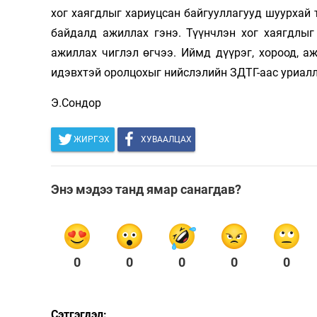
хог хаягдлыг хариуцсан байгууллагууд шуурхай т
Олимп 2024
байдалд ажиллах гэнэ. Түүнчлэн хог хаягдлыг
ажиллах чиглэл өгчээ. Иймд дүүрэг, хороод, аж ах
идэвхтэй оролцохыг нийслэлийн ЗДТГ-аас уриалл
Э.Сондор
ЖИРГЭХ
ХУВААЛЦАХ
Энэ мэдээ танд ямар санагдав?
0
0
0
0
0
Сэтгэгдэл: