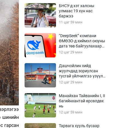
Урлагтай яриа
БНСУ-д хэт халсны
өрчил
улмаас 19 хүн нас
баржээ
энд-Эрхэм баян
11 цаг 59 мин
“DeepSeek” компани
ӨМӨЗО-д хиймэл оюуны
хүний үг
дата төв байгуулахаар
төлөвлөж байна
12 цаг 29 мин
Дашчойлин хийд
жуулчдад зориулсан
ага
Бусад
тусгай үйлчилгээ үзүүлж
эхэлжээ
12 цаг 29 мин
Фото
сурвалжлагч
Видео
Манайхан Тайванийн I, II
Инфографик
багийнхантай өрсөлдөх
нь
вэрлэгээ
Санал асуулга
12 цаг 59 мин
р шинийн
ээс гарсан
Тарвага хууль бусаар