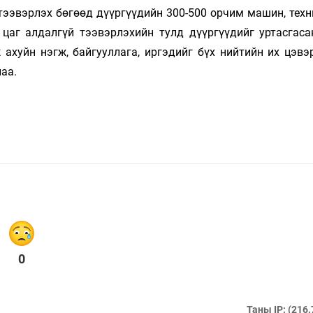
ээ­вэрлэх бөгөөд дүүр­­гүүдийн 300-500 орчим машин, техн
 цаг алдалгүй тээвэрлэхийн тулд дүүргүүдийг уртасгаса
уйн нэгж, байгууллага, ир­гэ­­­­­­дийг бүх нийтийн их цэв
аа.
0
Таны IP: (216.