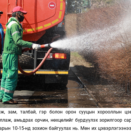
Ханш
Хэрэг з
Эрэлттэй мэдээ
Эрүүл м
Хууль ёс
Хүмүүс
Албаны 
Бусад
Life style
Ярилцл
Зөвлөгөө
Хоймор
Өнөөдрийн тухай
Уншигч-
, зам, талбай, гэр болон орон сууцын хо­рооллын цэ
иллаж, амьдрах орчин, нөхцөлийг бүрдүүлэх зорилгоор са
нэ сарын 10-15-нд зохион байгуулах нь. Мөн их цэ­­­вэрлэ­­гээ­­н
өл