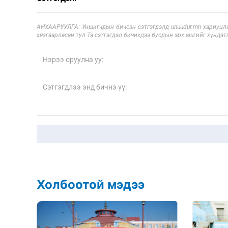
АНХААРУУЛГА: Уншигчдын бичсэн сэтгэгдэлд unuudur.mn хариуцла
хязгаарласан тул Та сэтгэгдэл бичихдээ бусдын эрх ашгийг хүндэтг
Холбоотой мэдээ