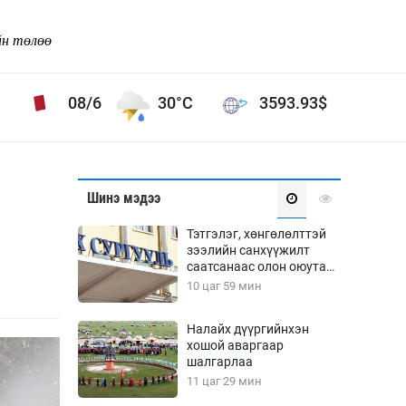
йн төлөө
08/6
30°C
3593.93
$
Соёл урлаг
Шинэ мэдээ
ой хөгжлийн зорилго -
Сонгодог урлаг
Тэтгэлэг, хөнгөлөлттэй
Ардын урлаг
зээлийн санхүүжилт
саатсанаас олон оюутан
Дүрслэх урлаг
төлбөрийн дарамтад
10 цаг 59 мин
Өв соёл
оров
таг
Кино урлаг
Налайх дүүргийнхэн
хошой аваргаар
 орчин
Цирк
шалгарлаа
ол
11 цаг 29 мин
Рок поп, хип хоп
энд