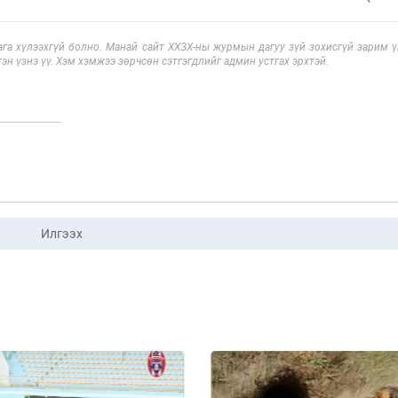
га хүлээхгүй болно. Манай сайт ХХЗХ-ны журмын дагуу зүй зохисгүй зарим үг
эн үзнэ үү. Хэм хэмжээ зөрчсөн сэтгэгдлийг админ устгах эрхтэй.
Илгээх