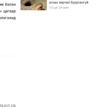
агнах зөрчил буурсангүй
ик бэ­лэн
13 цаг 29 мин
н цагаар
эрлэгээнд
Х.Улам-Өрнөх байр
урагшилж, долоод
жагсжээ
13 цаг 59 мин
Ж.Лхагвабат өсвөр
үеийнхний ДАШТ-ийг
дэнсэлнэ
14 цаг 29 мин
Иран тэсэж үлдсэн ч
удаан хугацаанд хүнд
үеийг туулна
14 цаг 59 мин
Боловсролын зээлийн
сангаар гадаадад
73.217.13)