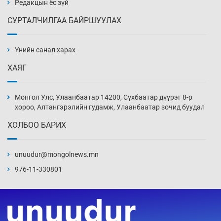
Редакцын ёс зүй
СУРТАЛЧИЛГАА БАЙРШУУЛАХ
АНУ-ын Цэргийн кибер командлалаын
ажилтнууд амиа хорлох явдал эрс
нэмэгджээ
Үнийн санал харах
Уржигдар 13 цаг 52 мин
ХАЯГ
Монголын шигшээ Хонконгийн багийг ялж,
эхний хожлоо авлаа
Монгол Улс, Улаанбаатар 14200, Сүхбаатар дүүрэг 8-р
Уржигдар 13 цаг 30 мин
хороо, Алтангэрэлийн гудамж, Улаанбаатар зочид буудал
ХОЛБОО БАРИХ
Техникийн өндөр үзүүлэлттэй агаарын хөлөг
худалдан авах хүсэлтээ уламжлав
unuudur@mongolnews.mn
Уржигдар 13 цаг 00 мин
976-11-330801
“Шатахууны бус, бодлогын хомсдол
нүүрлээд байна”
Уржигдар 12 цаг 30 мин