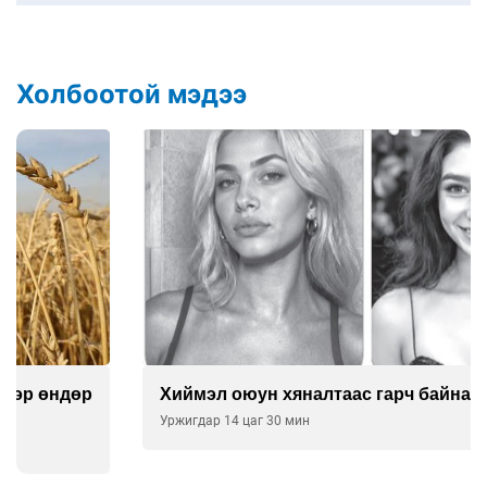
Холбоотой мэдээ
Хиймэл оюун хяналтаас гарч байна
Уржигдар 14 цаг 30 мин