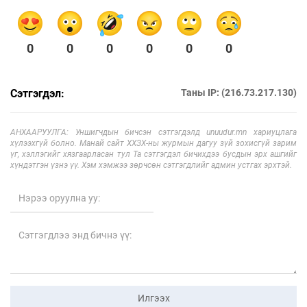
0
0
0
0
0
0
Сэтгэгдэл:
Таны IP: (216.73.217.130)
АНХААРУУЛГА: Уншигчдын бичсэн сэтгэгдэлд unuudur.mn хариуцлага
хүлээхгүй болно. Манай сайт ХХЗХ-ны журмын дагуу зүй зохисгүй зарим
үг, хэллэгийг хязгаарласан тул Та сэтгэгдэл бичихдээ бусдын эрх ашгийг
хүндэтгэн үзнэ үү. Хэм хэмжээ зөрчсөн сэтгэгдлийг админ устгах эрхтэй.
Илгээх