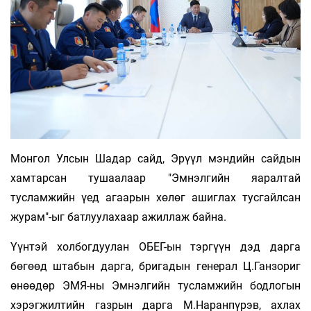
Монгол Улсын Шадар сайд, Эрүүл мэндийн сайдын
хамтарсан тушаалаар "Эмнэлгийн яаралтай
тусламжийн үед агаарын хөлөг ашиглах тусгайлсан
журам"-ыг батлуулахаар ажиллаж байна.
Үүнтэй холбогдуулан ОБЕГ-ын тэргүүн дэд дарга
бөгөөд штабын дарга, бригадын генерал Ц.Ганзориг
өнөөдөр ЭМЯ-ны Эмнэлгийн тусламжийн бодлогын
хэрэгжилтийн газрын дарга М.Наранпүрэв, ахлах