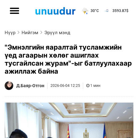
30°C
3593.87
$
Нүүр
Нийгэм
Эрүүл мэнд
"Эмнэлгийн яаралтай тусламжийн
үед агаарын хөлөг ашиглах
тусгайлсан журам"-ыг батлуулахаар
ажиллаж байна
Д.Баяр-Отгон
2026-06-04 12:25
1 мин