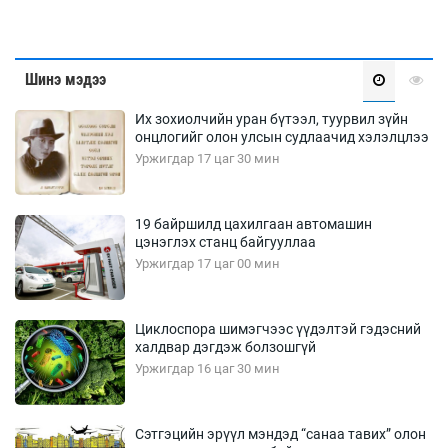
Шинэ мэдээ
Их зохиолчийн уран бүтээл, туурвил зүйн
онцлогийг олон улсын судлаачид хэлэлцлээ
Уржигдар 17 цаг 30 мин
19 байршилд цахилгаан автомашин
цэнэглэх станц байгууллаа
Уржигдар 17 цаг 00 мин
Циклоспора шимэгчээс үүдэлтэй гэдэсний
халдвар дэгдэж болзошгүй
Уржигдар 16 цаг 30 мин
Сэтгэцийн эрүүл мэндэд “санаа тавих” олон