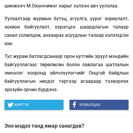
шинжээч М.Оюунчимэг нарыг хүлээн авч уулзлаа.
Уулзалтаар журмын бүтэц, агуулга, үүрэг зориулалт,
зохион байгуулалт, хэрэгцээ шаардлагын талаар
санал солилцож, анхаарах асуудлын талаар хэлэлцсэн
юм.
Тус журам батлагдсанаар орон нутгийн эрүүл мэндийн
байгууллагаас төрөлжсөн болон лавлагаа шатлалын
эмнэлэг хооронд үйлчлүүлэгчийг Онцгой байдлын
байгууллагын нисдэг тэргээр агаараар тээвэрлэх
эрхзүйн орчин бүрдэнэ.
ЖИРГЭХ
ХУВААЛЦАХ
Энэ мэдээ танд ямар санагдав?