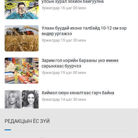
улсын хурал зохион байгуулна
Уржигдар 16 цаг 00 мин
Улаан буудай ихэнх талбайд 10-12 см-ээр
өндөр ургажээ
Уржигдар 15 цаг 30 мин
Зарим гол нэрийн барааны үнэ өмнөх
сарынхаас буурчээ
Уржигдар 15 цаг 00 мин
Хиймэл оюун хяналтаас гарч байна
Уржигдар 14 цаг 30 мин
РЕДАКЦЫН ЁС ЗҮЙ
Эмэгтэйчүүд Бээжин, эрэгтэйчүүд Японд
бэлтгэл базаахаар хилийн дээс алхлаа
Уржигдар 14 цаг 00 мин