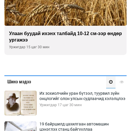
Улаан буудай ихэнх талбайд 10-12 см-ээр өндөр
ургажээ
Уржигдар 15 цаг 30 мин
Шинэ мэдээ
Их зохиолчийн уран бүтээл, туурвил зүйн
онцлогийг олон улсын судлаачид хэлэлцлээ
Уржигдар 17 цаг 30 мин
19 байршилд цахилгаан автомашин
цэнэглэх станц байгууллаа