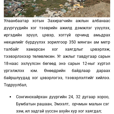
Улаанбаатар хотын Захирагчийн ажлын албанаас
дүүргүүдийн хог тээврийн ажилд дэмжлэг үзүүлэх,
иргэдийн эрүүл, цэвэр, хоггүй орчинд амьдрах
нөхцөлийг бүрдүүлэх зорилгоор 350 мянган ам метр
талбайг хамарсан хог хаягдлыг цэвэрлэж,
тээвэрлэхээр төлөвлөсөн. Уг ажлыг тавдугаар сарын
18-наас эхлүүлсэн бөгөөд энэ сарын 12-ныг хүртэл
үргэлжлэх юм. Өнөөдрийн байдлаар дараах
байршлуудад хог цэвэрлэгээ, тээвэрлэлтийг хийлээ.
Тодруулбал,
Сонгинохайрхан дүүргийн 24, 32 дугаар хороо,
Бумбатын рашаан, Эмээлт, орчмын малын сэг
зэм, ил задгай үүссэн ахуйн хур хог хаягдал;