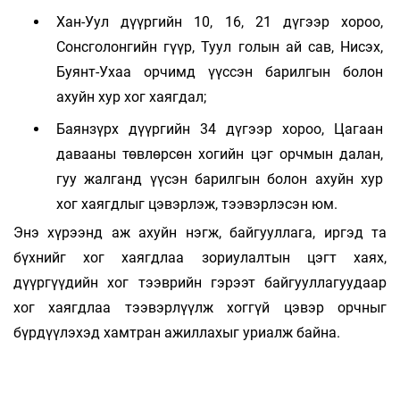
Хан-Уул дүүргийн 10, 16, 21 дүгээр хороо,
Сонсголонгийн гүүр, Туул голын ай сав, Нисэх,
Буянт-Ухаа орчимд үүссэн барилгын болон
ахуйн хур хог хаягдал;
Баянзүрх дүүргийн 34 дүгээр хороо, Цагаан
давааны төвлөрсөн хогийн цэг орчмын далан,
гуу жалганд үүсэн барилгын болон ахуйн хур
хог хаягдлыг цэвэрлэж, тээвэрлэсэн юм.
Энэ хүрээнд аж ахуйн нэгж, байгууллага, иргэд та
бүхнийг хог хаягдлаа зориулалтын цэгт хаях,
дүүргүүдийн хог тээврийн гэрээт байгууллагуудаар
хог хаягдлаа тээвэрлүүлж хоггүй цэвэр орчныг
бүрдүүлэхэд хамтран ажиллахыг уриалж байна.