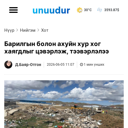
30°C
3593.87
$
Нүүр
Нийгэм
Хот
Барилгын болон ахуйн хур хог
хаягдлыг цэвэрлэж, тээвэрлэлээ
Д.Баяр-Отгон
2026-06-05 11:07
1 мин унших