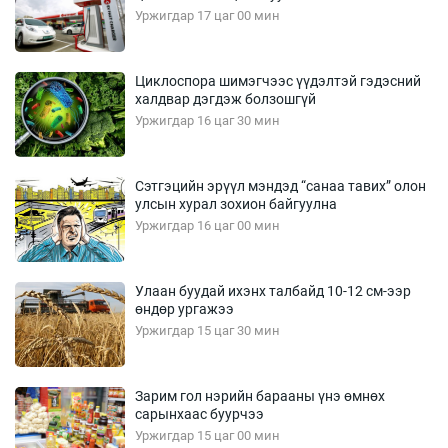
Уржигдар 17 цаг 00 мин
Циклоспора шимэгчээс үүдэлтэй гэдэсний
халдвар дэгдэж болзошгүй
Уржигдар 16 цаг 30 мин
Сэтгэцийн эрүүл мэндэд “санаа тавих” олон
улсын хурал зохион байгуулна
Уржигдар 16 цаг 00 мин
Улаан буудай ихэнх талбайд 10-12 см-ээр
өндөр ургажээ
Уржигдар 15 цаг 30 мин
Зарим гол нэрийн барааны үнэ өмнөх
сарынхаас буурчээ
Уржигдар 15 цаг 00 мин