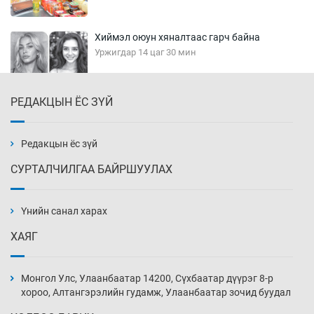
Хиймэл оюун хяналтаас гарч байна
Уржигдар 14 цаг 30 мин
РЕДАКЦЫН ЁС ЗҮЙ
Эмэгтэйчүүд Бээжин, эрэгтэйчүүд Японд
бэлтгэл базаахаар хилийн дээс алхлаа
Уржигдар 14 цаг 00 мин
Редакцын ёс зүй
СУРТАЛЧИЛГАА БАЙРШУУЛАХ
АНУ-ын Цэргийн кибер командлалаын
ажилтнууд амиа хорлох явдал эрс
нэмэгджээ
Үнийн санал харах
Уржигдар 13 цаг 52 мин
ХАЯГ
Монголын шигшээ Хонконгийн багийг ялж,
эхний хожлоо авлаа
Монгол Улс, Улаанбаатар 14200, Сүхбаатар дүүрэг 8-р
Уржигдар 13 цаг 30 мин
хороо, Алтангэрэлийн гудамж, Улаанбаатар зочид буудал