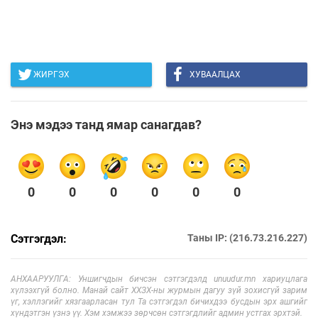
ЖИРГЭХ
ХУВААЛЦАХ
Энэ мэдээ танд ямар санагдав?
0
0
0
0
0
0
Сэтгэгдэл:
Таны IP: (216.73.216.227)
АНХААРУУЛГА: Уншигчдын бичсэн сэтгэгдэлд unuudur.mn хариуцлага
хүлээхгүй болно. Манай сайт ХХЗХ-ны журмын дагуу зүй зохисгүй зарим
үг, хэллэгийг хязгаарласан тул Та сэтгэгдэл бичихдээ бусдын эрх ашгийг
хүндэтгэн үзнэ үү. Хэм хэмжээ зөрчсөн сэтгэгдлийг админ устгах эрхтэй.