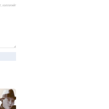
, хэллэгийг
Сэтгэцийн эрүүл мэндэд
“санаа тавих” олон улсын
хурал зохион байгуулна
2026-08-07
Улаан буудай ихэнх
талбайд 10-12 см-ээр
өндөр ургажээ
2026-08-07
Зарим гол нэрийн
барааны үнэ өмнөх
сарынхаас буурчээ
2026-08-07
Хиймэл оюун хяналтаас
гарч байна
2026-08-07