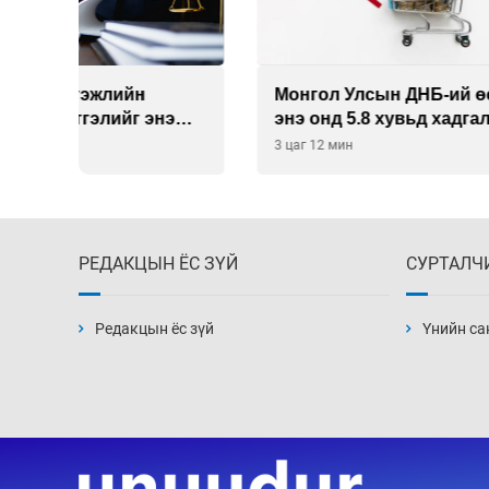
Монгол Улсын ДНБ-ий өсөлт
Шатах
энэ онд 5.8 хувьд хадгалагдах
хязгаа
төлөвтэй
төгрөг
3 цаг 12 мин
4 цаг 42
РЕДАКЦЫН ЁС ЗҮЙ
СУРТАЛЧ
Редакцын ёс зүй
Үнийн са