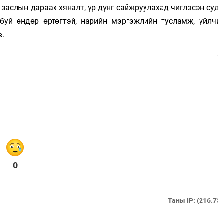
 заслын дараах хяналт, үр дүнг сайжруулахад чиглэсэн с
буй өндөр өртөгтэй, нарийн мэргэжлийн тусламж, үйлч
в.
0
Таны IP: (216.7