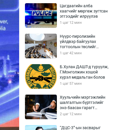
Урлагтай яриа
Цагдаагийн алба
өрчил
хаагчийг мөргөж зугтсан
этгээдийг илрүүлэв
энд-Эрхэм баян
1 цаг 12 мин
Нүүрс-пиролизийн
үйлдвэр байгуулах
хүний үг
тогтоолын төслийг
батлав
1 цаг 42 мин
Б.Хулан ДАШТ-д түрүүлж,
Г.Монголжин хошой
ага
Бусад
хүрэл медальтан болов
1 цаг 57 мин
Фото
сурвалжлагч
Видео
Хуульчийн мэргэжлийн
Инфографик
шалгалтын бүртгэлийг
энэ баасан гарагт
Санал асуулга
эхлүүлнэ
2 цаг 12 мин
“ДЦС-3”-ын засварыг