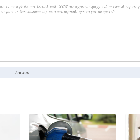
га хүлээхгүй болно. Манай сайт ХХЗХ-ны журмын дагуу зүй зохисгүй зарим үг
эн үзнэ үү. Хэм хэмжээ зөрчсөн сэтгэгдлийг админ устгах эрхтэй.
Илгээх