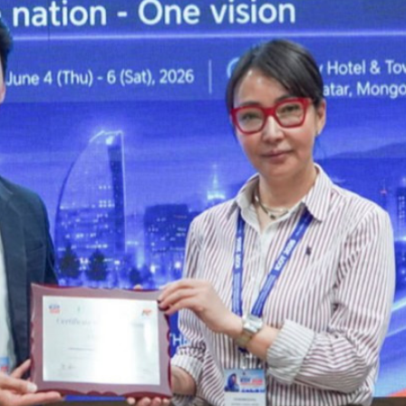
Ханш
Хэрэг з
Эрэлттэй мэдээ
Эрүүл м
Хууль ёс
Хүмүүс
Албаны 
Бусад
Life style
Ярилцл
Зөвлөгөө
Хоймор
Өнөөдрийн тухай
Уншигч-
өл