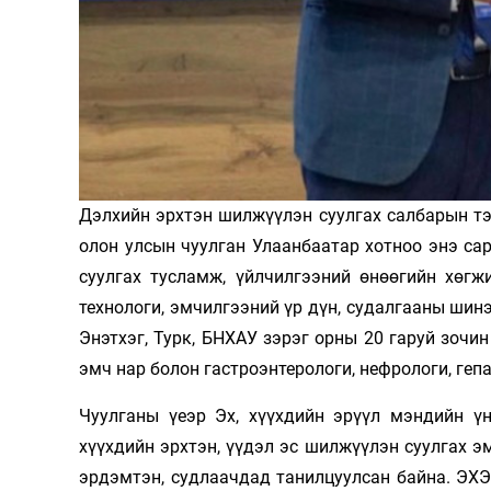
Олимп 2024
Дэлхийн эрхтэн шилжүүлэн суулгах салбарын тэр
олон улсын чуулган Улаанбаатар хотноо энэ сар
суулгах тусламж, үйлчилгээний өнөөгийн хөгж
технологи, эмчилгээний үр дүн, судалгааны шинэ
Энэтхэг, Турк, БНХАУ зэрэг орны 20 гаруй зочи
эмч нар болон гастроэнтерологи, нефрологи, ге
Чуулганы үеэр Эх, хүүхдийн эрүүл мэндийн ү
хүүхдийн эрхтэн, үүдэл эс шилжүүлэн суулгах э
эрдэмтэн, судлаачдад танилцуулсан байна. ЭХ