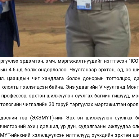
гүүлэх эрдэмтэн, эмч, мэргэжилтнүүдийг нэгтгэсэн “ICOT
ын 4-6-нд болж өндөрлөлөө. Чуулганаар эрхтэн, эд, эс ш
ил, цаашдын чиг хандлага болон донорын тогтолцоо, д
 ололтыг хэлэлцсэн байна. Энэ удаагийн V чуулганд Монг
н профессор, эрхтэн шилжүүлэн суулгах багийн гишүүд, м
патологийн чиглэлийн 30 гаруй тэргүүлэх мэргэжилтэн оро
ндэсний төв (ЭХЭМҮТ)-ийн Эрхтэн шилжүүлэн суулгах б
мчилгээний ахиц дэвшил, үр дүн, судалгааны ажлуудаа ол
ЭМҮТ-ийнхний хэлэлцүүлсэн илтгэлүүд хүүхдийн эрхтэн ш