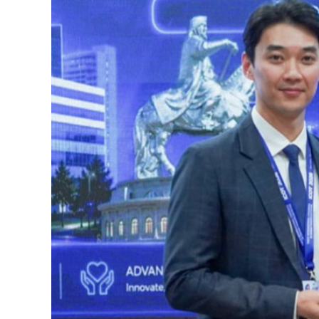
126-гийн НЭГ
Ертөнц
Спорт
Нийгэм
Бөх
Техник технологи
Сагсан бөмбөг
Шинжлэх ухаан
Хөлбөмбөг
Сонин хачин
Олимпын төрөл
Дэлхийн монгол
Тулааны спорт
Олимпын бус төр