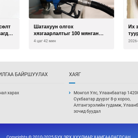
уун олгох
Их зохиолчийн уран бүт
рлалтыг 100 мянган
туурвил зүйн онцлогийг
 болгож нэмлээ
улсын судлаачид хэлэл
 мин
2026-08-07
ИЛГАА БАЙРШУУЛАХ
ХАЯГ
нал харах
Монгол Улс, Улаанбаатар 1420
Сүхбаатар дүүрэг 8-р хороо,
Алтангэрэлийн гудамж, Улаан
зочид буудал
Copyrights © 2010-2025 БҮХ ЭРХ ХУУЛИАР ХАМГААЛАГДСАН.