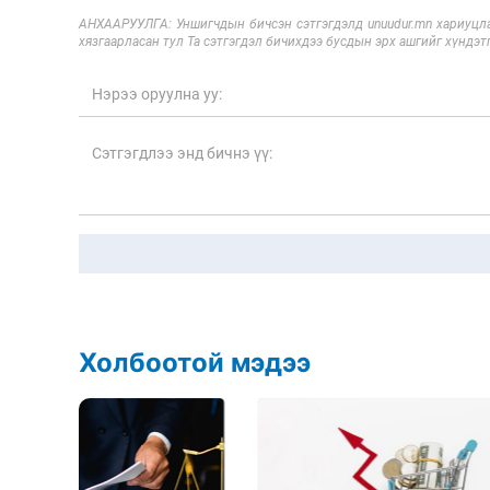
АНХААРУУЛГА: Уншигчдын бичсэн сэтгэгдэлд unuudur.mn хариуцла
хязгаарласан тул Та сэтгэгдэл бичихдээ бусдын эрх ашгийг хүндэтг
Холбоотой мэдээ