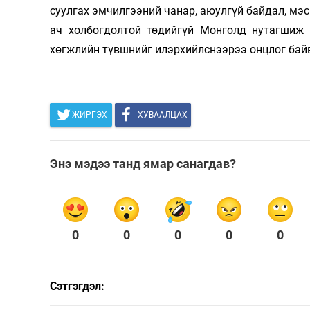
суулгах эмчилгээний чанар, аюулгүй байдал, мэс
ач холбогдолтой төдийгүй Монголд нутагшиж 
хөгжлийн түвшнийг илэрхийлснээрээ онцлог бай
ЖИРГЭХ
ХУВААЛЦАХ
Энэ мэдээ танд ямар санагдав?
0
0
0
0
0
Сэтгэгдэл: