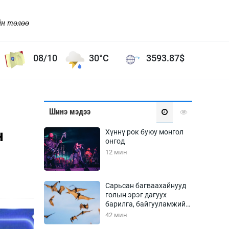
йн төлөө
08/10
30°C
3593.87
$
Соёл урлаг
Шинэ мэдээ
ой хөгжлийн зорилго -
Сонгодог урлаг
н
Хүннү рок буюу монгол
Ардын урлаг
онгод
12 мин
Дүрслэх урлаг
Өв соёл
таг
Кино урлаг
Сарьсан багваахайнууд
голын эрэг дагуух
 орчин
Цирк
барилга, байгууламжийн
ол
дээвэрт үүрлэжээ
42 мин
Рок поп, хип хоп
энд