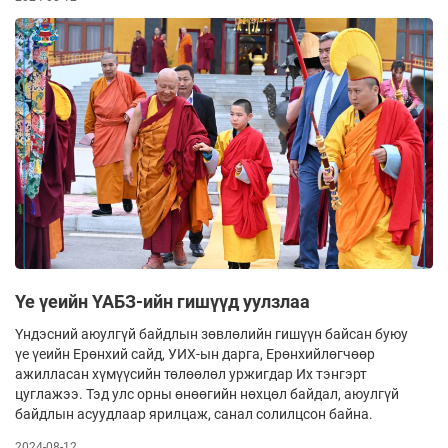
Үе үеийн ҮАБЗ-ийн гишүүд уулзлаа
Үндэсний аюулгүй байдлын зөвлөлийн гишүүн байсан буюу
үе үеийн Ерөнхий сайд, УИХ-ын дарга, Ерөнхийлөгчөөр
ажилласан хүмүүсийн төлөөлөл уржигдар Их тэнгэрт
цуглажээ. Тэд улс орны өнөөгийн нөхцөл байдал, аюулгүй
байдлын асуудлаар ярилцаж, санал солилцсон байна.
2024-08-12