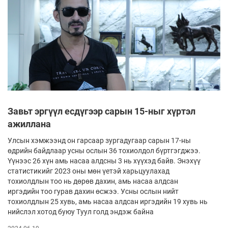
Завьт эргүүл есдүгээр сарын 15-ныг хүртэл
ажиллана
Улсын хэмжээнд он гарсаар зургадугаар сарын 17-ны
өдрийн байдлаар усны ослын 36 тохиолдол бүртгэгджээ.
Үүнээс 26 хүн амь насаа алдсны 3 нь хүүхэд байв. Энэхүү
статистикийг 2023 оны мөн үетэй харьцуулахад
тохиолдлын тоо нь дөрөв дахин, амь насаа алдсан
иргэдийн тоо гурав дахин өсжээ. Усны ослын нийт
тохиолдлын 25 хувь, амь насаа алдсан иргэдийн 19 хувь нь
нийслэл хотод буюу Туул голд эндэж байна