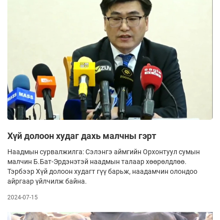
Хүй долоон худаг дахь малчны гэрт
Наадмын сурвалжилга: Сэлэнгэ аймгийн Орхонтуул сумын
малчин Б.Бат-Эрдэнэтэй наадмын талаар хөөрөлдлөө.
Тэрбээр Хүй долоон худагт гүү барьж, наадамчин олондоо
айргаар үйлчилж байна.
2024-07-15