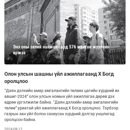
Энэ оны эхний найман сард 576 мянган жуулчин
иржээ
Олон улсын шашны үйл ажиллагаанд Х Богд
оролцлоо
“Даян дэлхийн амар амгалангийн төлөөх цагийн хүрдний их
авшиг-2024” олон улсын номын үйл ажиллагаа дөрөв дэх
өдрөө үргэлжилж байна. “Даян дэлхийн амар амгалангийн
төлөө” уриатай үйл ажиллагаанд X Богд оролцлоо. Тэрбээр
газрын зан үйл болон сахиусан хүрдний дэлгэр уншлагад
оролцсон байна.
2024-08-12