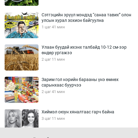
Сэтгэцийн эрүүл мэндэд “санаа тавих” олон
улсын хурал зохион байгуулна
1 цаг 41 мин
Улаан буудай ихэнх талбайд 10-12 см-ээр
өндөр ургажээ
2 цаг 11 мин
Зарим гол нэрийн барааны үнэ өмнөх
сарынхаас буурчээ
2 цаг 41 мин
Хиймэл оюун хяналтаас гарч байна
3 цаг 11 мин