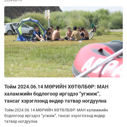
2024-06-19
Тойм 2024.06.14 МӨРИЙН ХӨТӨЛБӨР: МАН
халамжийн бодлогоор иргэдээ “угжиж”,
тансаг хэрэглээнд өндөр татвар ногдуулна
Тойм 2024.06.14 МӨРИЙН ХӨТӨЛБӨР: МАН халамжийн
бодлогоор иргэдээ “угжиж”, тансаг хэрэглээнд өндөр
татвар ногдуулна