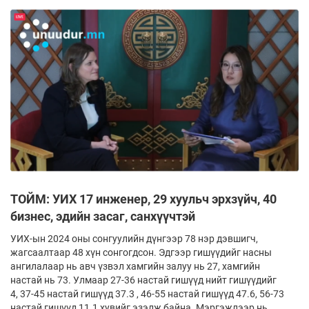
ТОЙМ: УИХ 17 инженер, 29 хуульч эрхзүйч, 40
бизнес, эдийн засаг, санхүүчтэй
УИХ-ын 2024 оны сонгуулийн дүнгээр 78 нэр дэвшигч,
жагсаалтаар 48 хүн сонгогдсон. Эдгээр гишүүдийг насны
ангилалаар нь авч үзвэл хамгийн залуу нь 27, хамгийн
настай нь 73. Улмаар 27-36 настай гишүүд нийт гишүүдийг
4, 37-45 настай гишүүд 37.3 , 46-55 настай гишүүд 47.6, 56-73
настай гишүүд 11.1 хувийг эзэлж байна. Мэргэжлээр нь