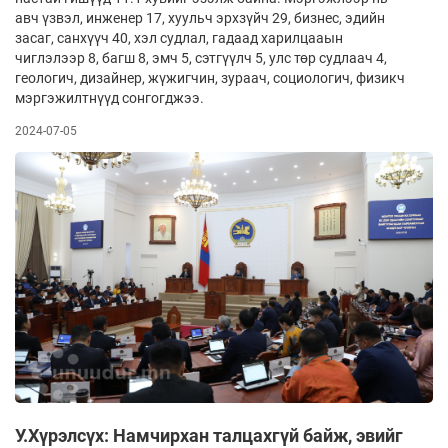
авч үзвэл, инженер 17, хуульч эрхзүйч 29, бизнес, эдийн
засаг, санхүүч 40, хэл судлал, гадаад харилцааын
чиглэлээр 8, багш 8, эмч 5, сэтгүүлч 5, улс төр судлаач 4,
геологич, дизайнер, жүжигчин, зураач, социологич, физикч
мэргэжилтнүүд сонгогджээ.
2024-07-05
У.Хүрэлсүх: Намчирхан талцахгүй байж, эвийг