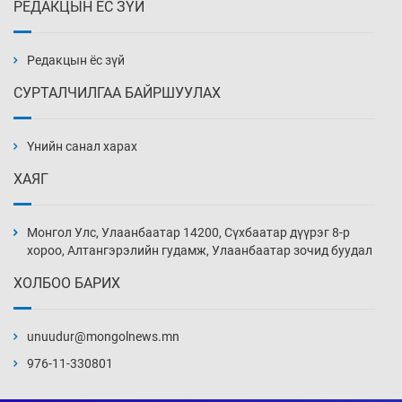
РЕДАКЦЫН ЁС ЗҮЙ
Эмэгтэйчүүд Бээжин, эрэгтэйчүүд Японд
бэлтгэл базаахаар хилийн дээс алхлаа
3 цаг 41 мин
Редакцын ёс зүй
СУРТАЛЧИЛГАА БАЙРШУУЛАХ
АНУ-ын Цэргийн кибер командлалаын
ажилтнууд амиа хорлох явдал эрс
нэмэгджээ
Үнийн санал харах
3 цаг 49 мин
ХАЯГ
Монголын шигшээ Хонконгийн багийг ялж,
эхний хожлоо авлаа
Монгол Улс, Улаанбаатар 14200, Сүхбаатар дүүрэг 8-р
4 цаг 11 мин
хороо, Алтангэрэлийн гудамж, Улаанбаатар зочид буудал
ХОЛБОО БАРИХ
Техникийн өндөр үзүүлэлттэй агаарын хөлөг
худалдан авах хүсэлтээ уламжлав
unuudur@mongolnews.mn
4 цаг 41 мин
976-11-330801
“Шатахууны бус, бодлогын хомсдол