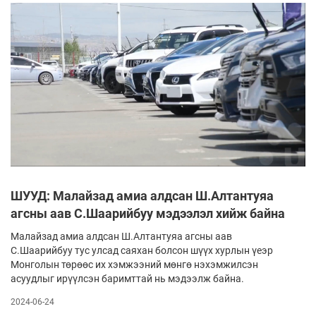
ШУУД: Малайзад амиа алдсан Ш.Алтантуяа
агсны аав С.Шаарийбуу мэдээлэл хийж байна
Малайзад амиа алдсан Ш.Алтантуяа агсны аав
С.Шаарийбуу тус улсад саяхан болсон шүүх хурлын үеэр
Монголын төрөөс их хэмжээний мөнгө нэхэмжилсэн
асуудлыг ирүүлсэн баримттай нь мэдээлж байна.
2024-06-24