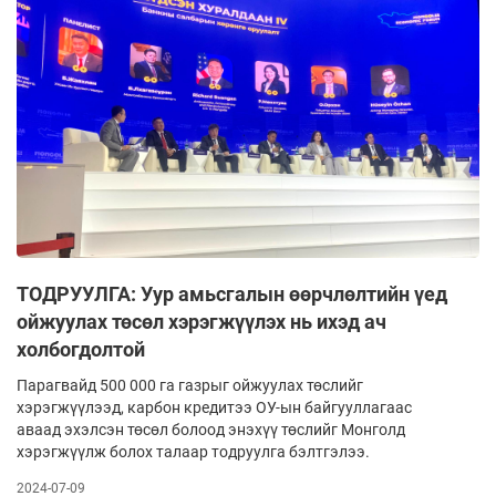
ТОДРУУЛГА: Уур амьсгалын өөрчлөлтийн үед
ойжуулах төсөл хэрэгжүүлэх нь ихэд ач
холбогдолтой
Парагвайд 500 000 га газрыг ойжуулах төслийг
хэрэгжүүлээд, карбон кредитээ ОУ-ын байгууллагаас
аваад эхэлсэн төсөл болоод энэхүү төслийг Монголд
хэрэгжүүлж болох талаар тодруулга бэлтгэлээ.
2024-07-09