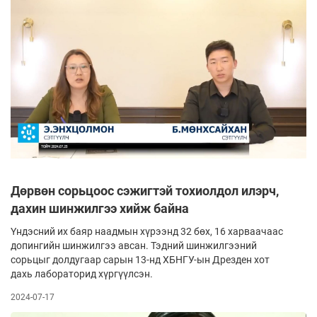
Дөрвөн сорьцоос сэжигтэй тохиолдол илэрч,
дахин шинжилгээ хийж байна
Үндэсний их баяр наадмын хүрээнд 32 бөх, 16 харваачаас
допингийн шинжилгээ авсан. Тэдний шинжилгээний
сорьцыг долдугаар сарын 13-нд ХБНГУ-ын Дрезден хот
дахь лабораторид хүргүүлсэн.
2024-07-17