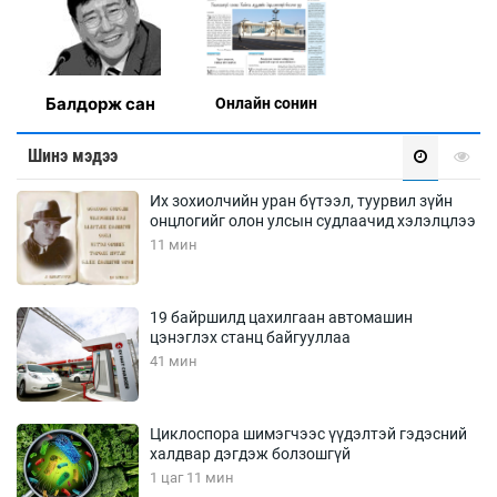
Балдорж сан
Онлaйн сонин
Шинэ мэдээ
Их зохиолчийн уран бүтээл, туурвил зүйн
онцлогийг олон улсын судлаачид хэлэлцлээ
11 мин
19 байршилд цахилгаан автомашин
цэнэглэх станц байгууллаа
41 мин
Циклоспора шимэгчээс үүдэлтэй гэдэсний
халдвар дэгдэж болзошгүй
1 цаг 11 мин