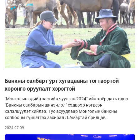
Банкны салбарт урт хугацааны тогтвортой
хөрөнгө оруулалт хэрэгтэй
"Монголын эдийн засгийн чуулган 2024"-ийн хоёр дахь өдөр
"Банкны салбарын шинэчлэл" сэдвээр нэгдсэн
хэлэлцүүлэг хийлээ. Тус асуудлаар Монголын банкны
холбооны гүйцэтгэх захирал Л.Амартай ярилцав.
2024-07-09