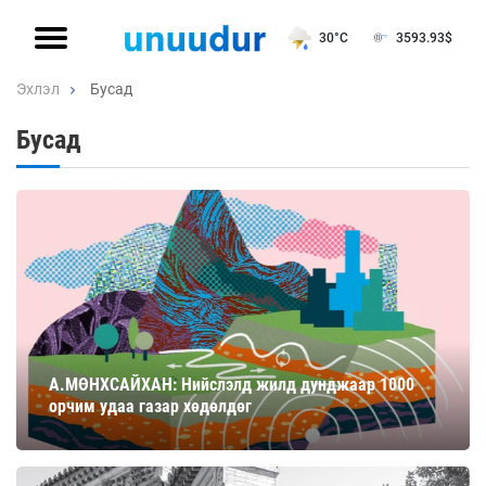
30°C
3593.93
$
Эхлэл
Бусад
Бусад
А.МӨНХСАЙХАН: Нийслэлд жилд дунджаар 1000
орчим удаа газар хөдөлдөг