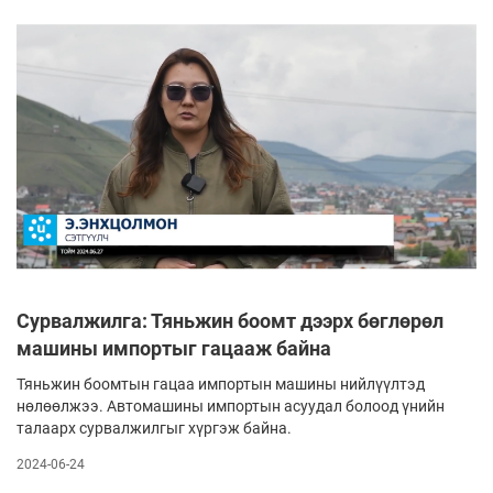
Сурвалжилга: Тяньжин боомт дээрх бөглөрөл
машины импортыг гацааж байна
Тяньжин боомтын гацаа импортын машины нийлүүлтэд
нөлөөлжээ. Автомашины импортын асуудал болоод үнийн
талаарх сурвалжилгыг хүргэж байна.
2024-06-24