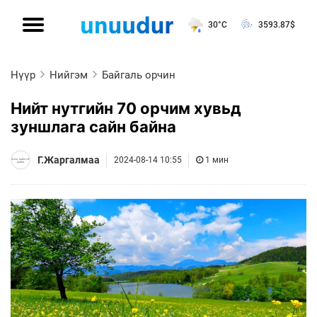
30°C
3593.87
$
Нүүр
Нийгэм
Байгаль орчин
Нийт нутгийн 70 орчим хувьд
зуншлага сайн байна
Г.Жаргалмаа
2024-08-14 10:55
1 мин