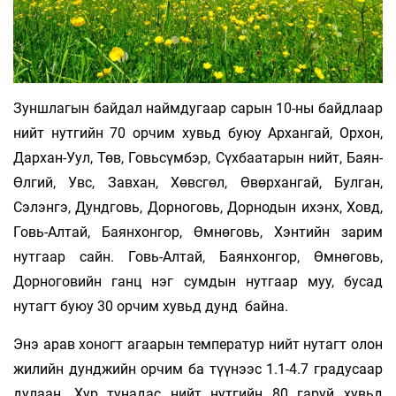
Зуншлагын байдал наймдугаар сарын 10-ны байдлаар
нийт нутгийн 70 орчим хувьд буюу Архангай, Орхон,
Дархан-Уул, Төв, Говьсүмбэр, Сүхбаатарын нийт, Баян-
Өлгий, Увс, Завхан, Хөвсгөл, Өвөрхангай, Булган,
Сэлэнгэ, Дундговь, Дорноговь, Дорнодын ихэнх, Ховд,
Говь-Алтай, Баянхонгор, Өмнөговь, Хэнтийн зарим
нутгаар сайн. Говь-Алтай, Баянхонгор, Өмнөговь,
Дорноговийн ганц нэг сумдын нутгаар муу, бусад
нутагт буюу 30 орчим хувьд дунд байна.
Энэ арав хоногт агаарын температур нийт нутагт олон
жилийн дунджийн орчим ба түүнээс 1.1-4.7 градусаар
дулаан. Хур тунадас нийт нутгийн 80 гаруй хувьд