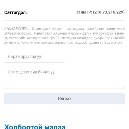
Сэтгэгдэл:
Таны IP: (216.73.216.229)
АНХААРУУЛГА: Уншигчдын бичсэн сэтгэгдэлд unuudur.mn хариуцлага
хүлээхгүй болно. Манай сайт ХХЗХ-ны журмын дагуу зүй зохисгүй зарим
үг, хэллэгийг хязгаарласан тул Та сэтгэгдэл бичихдээ бусдын эрх ашгийг
хүндэтгэн үзнэ үү. Хэм хэмжээ зөрчсөн сэтгэгдлийг админ устгах эрхтэй.
Илгээх
Холбоотой мэдээ