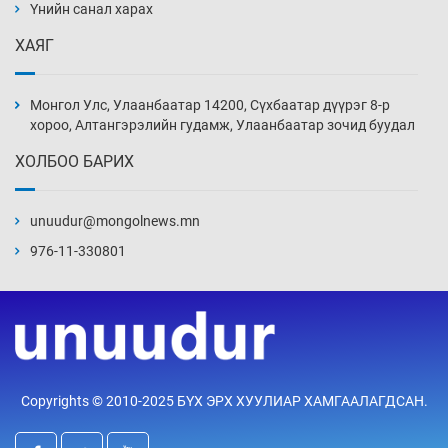
нэмэгджээ
Үнийн санал харах
Уржигдар 13 цаг 52 мин
ХАЯГ
Монголын шигшээ Хонконгийн багийг ялж,
эхний хожлоо авлаа
Монгол Улс, Улаанбаатар 14200, Сүхбаатар дүүрэг 8-р
Уржигдар 13 цаг 30 мин
хороо, Алтангэрэлийн гудамж, Улаанбаатар зочид буудал
ХОЛБОО БАРИХ
Техникийн өндөр үзүүлэлттэй агаарын хөлөг
худалдан авах хүсэлтээ уламжлав
unuudur@mongolnews.mn
Уржигдар 13 цаг 00 мин
976-11-330801
“Шатахууны бус, бодлогын хомсдол
нүүрлээд байна”
Уржигдар 12 цаг 30 мин
Дөрвөн чиглэлд шөнийн автобус иргэдэд
Copyrights © 2010-2025 БҮХ ЭРХ ХУУЛИАР ХАМГААЛАГДСАН.
үйлчилж буй гэв
Уржигдар 12 цаг 00 мин