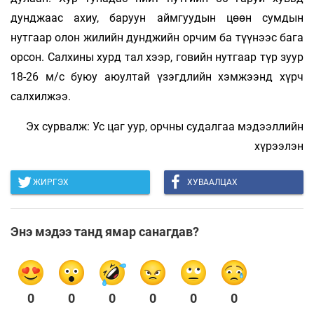
дунджаас ахиу, баруун аймгуудын цөөн сумдын
нутгаар олон жилийн дунджийн орчим ба түүнээс бага
орсон. Салхины хурд тал хээр, говийн нутгаар түр зуур
18-26 м/с буюу аюултай үзэгдлийн хэмжээнд хүрч
салхилжээ.
Эх сурвалж: Ус цаг уур, орчны судалгаа мэдээллийн
хүрээлэн
ЖИРГЭХ
ХУВААЛЦАХ
Энэ мэдээ танд ямар санагдав?
0
0
0
0
0
0