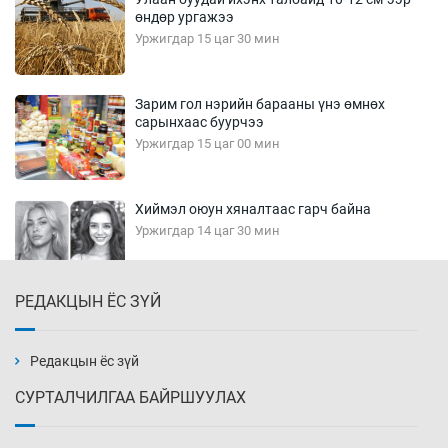
өндөр ургажээ
Уржигдар 15 цаг 30 мин
Зарим гол нэрийн барааны үнэ өмнөх
сарынхаас буурчээ
Уржигдар 15 цаг 00 мин
Хиймэл оюун хяналтаас гарч байна
Уржигдар 14 цаг 30 мин
РЕДАКЦЫН ЁС ЗҮЙ
Эмэгтэйчүүд Бээжин, эрэгтэйчүүд Японд
бэлтгэл базаахаар хилийн дээс алхлаа
Уржигдар 14 цаг 00 мин
Редакцын ёс зүй
СУРТАЛЧИЛГАА БАЙРШУУЛАХ
АНУ-ын Цэргийн кибер командлалаын
ажилтнууд амиа хорлох явдал эрс