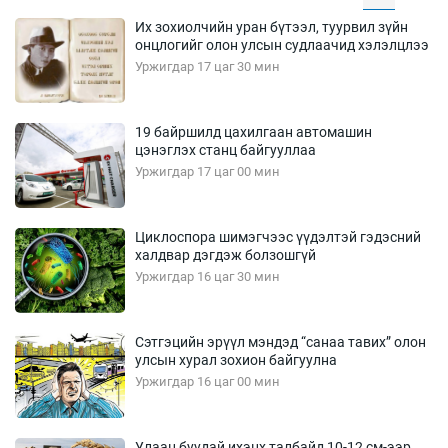
Их зохиолчийн уран бүтээл, туурвил зүйн
онцлогийг олон улсын судлаачид хэлэлцлээ
Уржигдар 17 цаг 30 мин
19 байршилд цахилгаан автомашин
цэнэглэх станц байгууллаа
Уржигдар 17 цаг 00 мин
Циклоспора шимэгчээс үүдэлтэй гэдэсний
халдвар дэгдэж болзошгүй
Уржигдар 16 цаг 30 мин
Сэтгэцийн эрүүл мэндэд “санаа тавих” олон
улсын хурал зохион байгуулна
Уржигдар 16 цаг 00 мин
Улаан буудай ихэнх талбайд 10-12 см-ээр