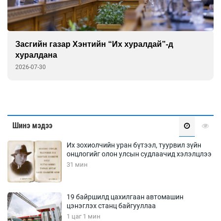
Засгийн газар Хэнтийн “Их хуралдай”-д
хуралдана
2026-07-30
Шинэ мэдээ
Их зохиолчийн уран бүтээл, туурвил зүйн
онцлогийг олон улсын судлаачид хэлэлцлээ
31 мин
19 байршилд цахилгаан автомашин
цэнэглэх станц байгууллаа
1 цаг 1 мин