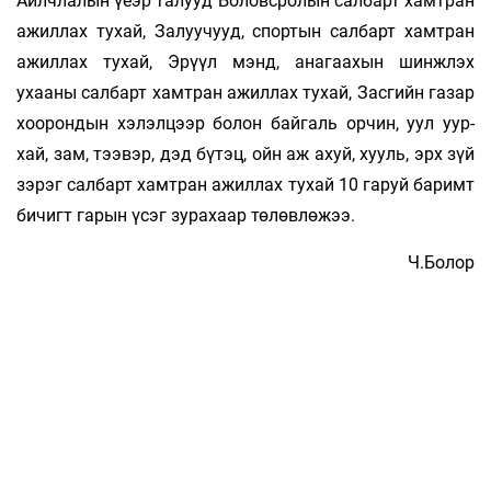
Айлчлалын үеэр талууд Бо­­­­­ловс­ролын сал­барт хамтран
ажил­­­лах тухай, Залуучууд, спор­тын сал­барт хамтран
ажиллах ту­хай, Эрүүл мэнд, ана­­­­гаахын шинж­лэх
ухааны салбарт хамт­ран ажиллах ту­хай, Зас­­гийн га­зар
хоорондын хэлэлцээр болон байгаль ор­­­­чин, уул уур­
хай, зам, тээвэр, дэд бүтэц, ойн аж ахуй, хууль, эрх зүй
зэ­рэг салбарт хамтран ажиллах тухай 10 га­­­­­­руй ба­­­­римт
би­­­чигт гарын үсэг зурахаар төлөвлөжээ.
Ч.Болор