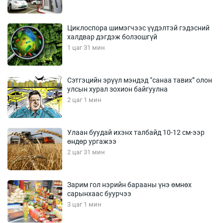
Циклоспора шимэгчээс үүдэлтэй гэдэсний
халдвар дэгдэж болзошгүй
1 цаг 31 мин
Сэтгэцийн эрүүл мэндэд “санаа тавих” олон
улсын хурал зохион байгуулна
2 цаг 1 мин
Улаан буудай ихэнх талбайд 10-12 см-ээр
өндөр ургажээ
2 цаг 31 мин
Зарим гол нэрийн барааны үнэ өмнөх
сарынхаас буурчээ
3 цаг 1 мин