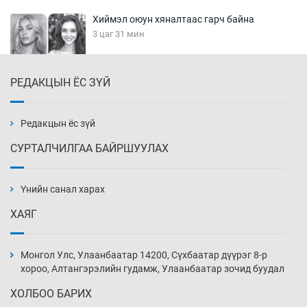
Хиймэл оюун хяналтаас гарч байна
3 цаг 31 мин
РЕДАКЦЫН ЁС ЗҮЙ
Эмэгтэйчүүд Бээжин, эрэгтэйчүүд Японд
бэлтгэл базаахаар хилийн дээс алхлаа
4 цаг 1 мин
Редакцын ёс зүй
СУРТАЛЧИЛГАА БАЙРШУУЛАХ
АНУ-ын Цэргийн кибер командлалаын
ажилтнууд амиа хорлох явдал эрс
нэмэгджээ
Үнийн санал харах
4 цаг 8 мин
ХАЯГ
Монголын шигшээ Хонконгийн багийг ялж,
эхний хожлоо авлаа
Монгол Улс, Улаанбаатар 14200, Сүхбаатар дүүрэг 8-р
4 цаг 31 мин
хороо, Алтангэрэлийн гудамж, Улаанбаатар зочид буудал
ХОЛБОО БАРИХ