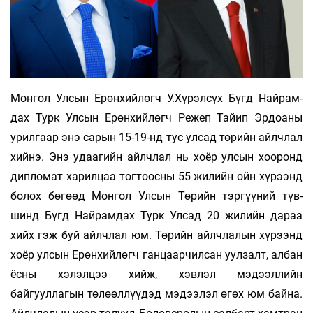
Монгол Улсын Ерөнхийлөгч У.Хүрэлсүх Бүгд Най­рам­­­
дах Турк Улсын Ерөнхийлөгч Режеп Тайип Эр­­доаны
урил­­гаар энэ сарын 15-19-нд тус улсад төрийн айлч­лал
хийнэ. Энэ удаагийн айлчлал нь хоёр улсын хоо­ронд
дип­­ло­мат ха­­­рилцаа тогтоосны 55 жилийн ойн хү­рээнд
болох бө­­гөөд Мон­­гол Улсын Төрийн тэргүүний түв­
шинд Бүгд Най­рам­дах Турк Улсад 20 жилийн дараа
хийх гэж буй айлч­лал юм. Тө­­рийн айлчлалын хүрээнд
хоёр ул­сын Ерөн­хий­лөгч ган­­цаар­­чилсан уулзалт, албан
ёсны хэ­лэл­цээ хийж, хэв­лэл мэ­­­дээллийн
байгууллагын төлөөллүү­дэд мэдээлэл өгөх юм байна.