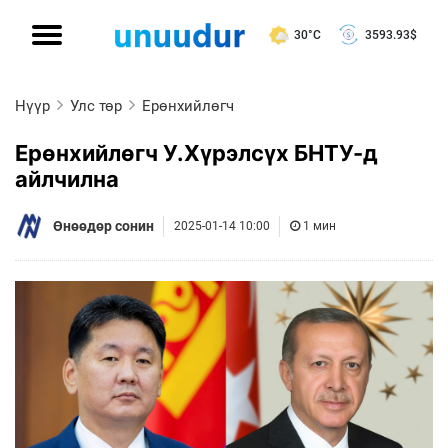
30°C
3593.93
$
Нүүр
Улс төр
Ерөнхийлөгч
Ерөнхийлөгч У.Хүрэлсүх БНТУ-д
айлчилна
Өнөөдөр сонин
2025-01-14 10:00
1 мин