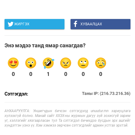
ЖИРГЭХ
ХУВААЛЦАХ
Энэ мэдээ танд ямар санагдав?
0
0
1
0
0
0
Сэтгэгдэл:
Таны IP: (216.73.216.36)
АНХААРУУЛГА: Уншигчдын бичсэн сэтгэгдэлд unuudur.mn хариуцлага
хүлээхгүй болно. Манай сайт ХХЗХ-ны журмын дагуу зүй зохисгүй зарим
үг, хэллэгийг хязгаарласан тул Та сэтгэгдэл бичихдээ бусдын эрх ашгийг
хүндэтгэн үзнэ үү. Хэм хэмжээ зөрчсөн сэтгэгдлийг админ устгах эрхтэй.