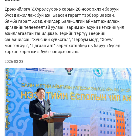
Ерөнхийлөгч У.Хүрэлсүх энэ сарын 20-ноос эхлэн баруун
бүсэд ажиллаж буй аж. Баасан гарагт тэрбээр Завхан,
бямба гарагт Ховд, өчигдөр Баян-Өлгий аймагт ажиллаж,
иргэдийн төлөөлөлтэй уулзан, зарим аж ахуйн нэгжийн үйл
ажиллагаатай танилцжээ. Төрийн тэргүүн өөрийн
санаачилсан “Хүнсний хувьсгал”, “Тэрбум мод”, “Эрүүл
монгол хүн”, “Цагаан алт” зэрэг хөтөлбөр нь баруун бүсэд
хэрхэн хэрэгжиж буйг сонирхсон аж.
2026-03-23