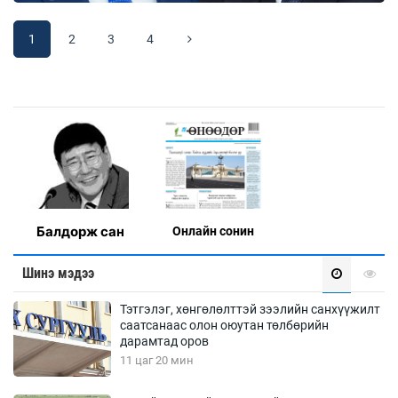
1
2
3
4
Балдорж сан
Онлaйн сонин
Шинэ мэдээ
Тэтгэлэг, хөнгөлөлттэй зээлийн санхүүжилт
саатсанаас олон оюутан төлбөрийн
дарамтад оров
11 цаг 20 мин