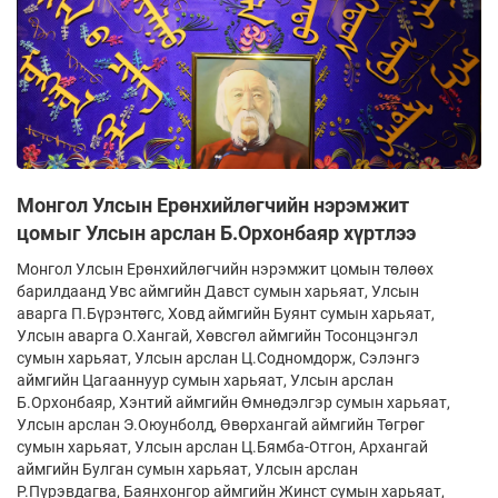
Монгол Улсын Ерөнхийлөгчийн нэрэмжит
цомыг Улсын арслан Б.Орхонбаяр хүртлээ
Монгол Улсын Ерөнхийлөгчийн нэрэмжит цомын төлөөх
барилдаанд Увс аймгийн Давст сумын харьяат, Улсын
аварга П.Бүрэнтөгс, Ховд аймгийн Буянт сумын харьяат,
Улсын аварга О.Хангай, Хөвсгөл аймгийн Тосонцэнгэл
сумын харьяат, Улсын арслан Ц.Содномдорж, Сэлэнгэ
аймгийн Цагааннуур сумын харьяат, Улсын арслан
Б.Орхонбаяр, Хэнтий аймгийн Өмнөдэлгэр сумын харьяат,
Улсын арслан Э.Оюунболд, Өвөрхангай аймгийн Төгрөг
сумын харьяат, Улсын арслан Ц.Бямба-Отгон, Архангай
аймгийн Булган сумын харьяат, Улсын арслан
Р.Пүрэвдагва, Баянхонгор аймгийн Жинст сумын харьяат,