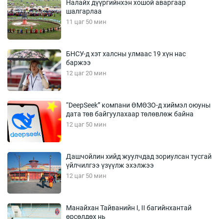
Налайх дүүргийнхэн хошой аваргаар
шалгарлаа
11 цаг 50 мин
БНСУ-д хэт халсны улмаас 19 хүн нас
баржээ
12 цаг 20 мин
“DeepSeek” компани ӨМӨЗО-д хиймэл оюуны
дата төв байгуулахаар төлөвлөж байна
12 цаг 50 мин
Дашчойлин хийд жуулчдад зориулсан тусгай
үйлчилгээ үзүүлж эхэлжээ
12 цаг 50 мин
Манайхан Тайванийн I, II багийнхантай
өрсөлдөх нь