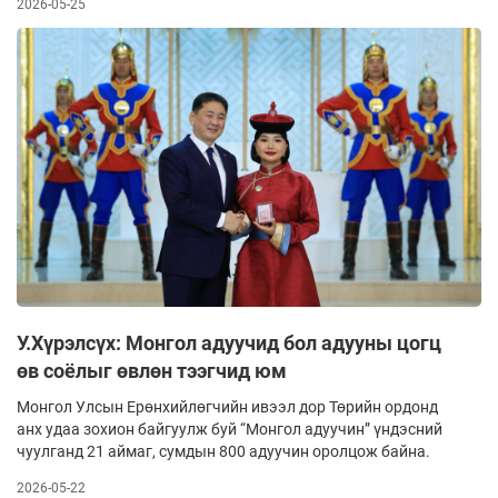
2026-05-25
У.Хүрэлсүх: Монгол адуучид бол адууны цогц
өв соёлыг өвлөн тээгчид юм
Монгол Улсын Ерөнхийлөгчийн ивээл дор Төрийн ордонд
анх удаа зохион байгуулж буй “Монгол адуучин” үндэсний
чуулганд 21 аймаг, сумдын 800 адуучин оролцож байна.
2026-05-22