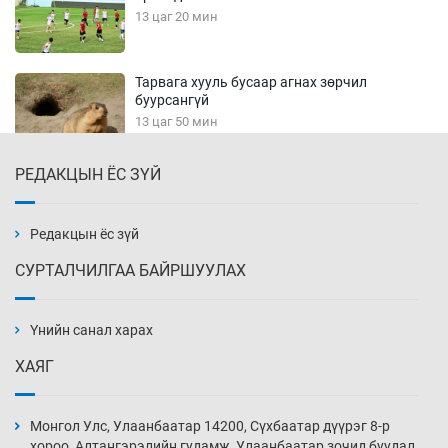
13 цаг 20 мин
Тарвага хууль бусаар агнах зөрчил
буурсангүй
13 цаг 50 мин
РЕДАКЦЫН ЁС ЗҮЙ
Х.Улам-Өрнөх байр урагшилж, долоод
жагсжээ
14 цаг 20 мин
Редакцын ёс зүй
СУРТАЛЧИЛГАА БАЙРШУУЛАХ
Ж.Лхагвабат өсвөр үеийнхний ДАШТ-ийг
дэнсэлнэ
Үнийн санал харах
14 цаг 50 мин
ХАЯГ
Иран тэсэж үлдсэн ч удаан хугацаанд хүнд
үеийг туулна
Монгол Улс, Улаанбаатар 14200, Сүхбаатар дүүрэг 8-р
15 цаг 20 мин
хороо, Алтангэрэлийн гудамж, Улаанбаатар зочид буудал