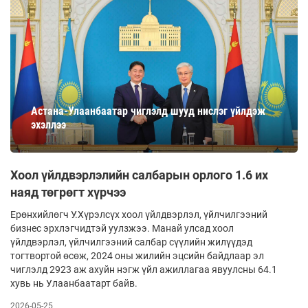
Астана-Улаанбаатар чиглэлд шууд нислэг үйлдэж
эхэллээ
Хоол үйлдвэрлэлийн салбарын орлого 1.6 их
наяд төгрөгт хүрчээ
Ерөнхийлөгч У.Хүрэлсүх хоол үйлдвэрлэл, үйлчилгээний
бизнес эрхлэгчидтэй уулзжээ. Манай улсад хоол
үйлдвэрлэл, үйлчилгээний салбар сүүлийн жилүүдэд
тогтвортой өсөж, 2024 оны жилийн эцсийн байдлаар эл
чиглэлд 2923 аж ахуйн нэгж үйл ажиллагаа явуулсны 64.1
хувь нь Улаанбаатарт байв.
2026-05-25