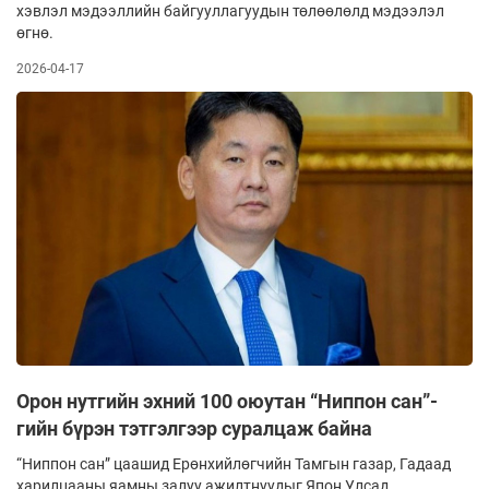
хэвлэл мэдээллийн байгууллагуудын төлөөлөлд мэдээлэл
өгнө.
2026-04-17
Орон нутгийн эхний 100 оюутан “Ниппон сан”-
гийн бүрэн тэтгэлгээр суралцаж байна
“Ниппон сан” цаашид Ерөнхийлөгчийн Тамгын газар, Гадаад
харилцааны яамны залуу ажилтнуудыг Япон Улсад