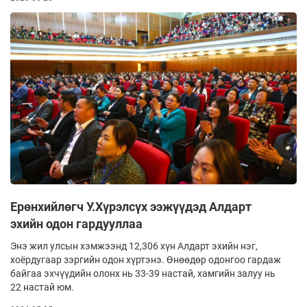
Ерөнхийлөгч У.Хүрэлсүх ээжүүдэд Алдарт
эхийн одон гардууллаа
Энэ жил улсын хэмжээнд 12,306 хүн Алдарт эхийн нэг,
хоёрдугаар зэргийн одон хүртэнэ. Өнөөдөр одонгоо гардаж
байгаа эхчүүдийн олонх нь 33-39 настай, хамгийн залуу нь
22 настай юм.