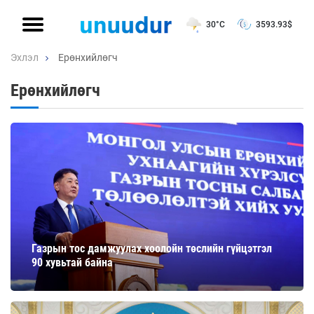
30°C
3593.93
$
Эхлэл
Ерөнхийлөгч
Ерөнхийлөгч
Газрын тос дамжуулах хоолойн төслийн гүйцэтгэл
90 хувьтай байна