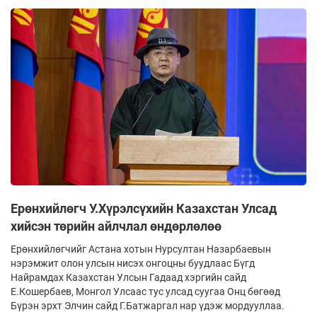
Ерөнхийлөгч У.Хүрэлсүхийн Казахстан Улсад
хийсэн төрийн айлчлал өндөрлөлөө
Ерөнхийлөгчийг Астана хотын Нурсултан Назарбаевын
нэрэмжит олон улсын нисэх онгоцны буудлаас Бүгд
Найрамдах Казахстан Улсын Гадаад хэргийн сайд
Е.Кошербаев, Монгол Улсаас тус улсад суугаа Онц бөгөөд
Бүрэн эрхт Элчин сайд Г.Батжаргал нар үдэж мордууллаа.