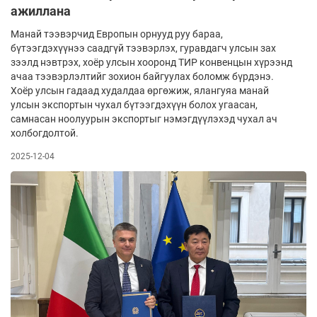
ажиллана
Манай тээвэрчид Европын орнууд руу бараа,
бүтээгдэхүүнээ саадгүй тээвэрлэх, гуравдагч улсын зах
зээлд нэвтрэх, хоёр улсын хооронд ТИР конвенцын хүрээнд
ачаа тээвэрлэлтийг зохион байгуулах боломж бүрдэнэ.
Хоёр улсын гадаад худалдаа өргөжиж, ялангуяа манай
улсын экспортын чухал бүтээгдэхүүн болох угаасан,
самнасан ноолуурын экспортыг нэмэгдүүлэхэд чухал ач
холбогдолтой.
2025-12-04