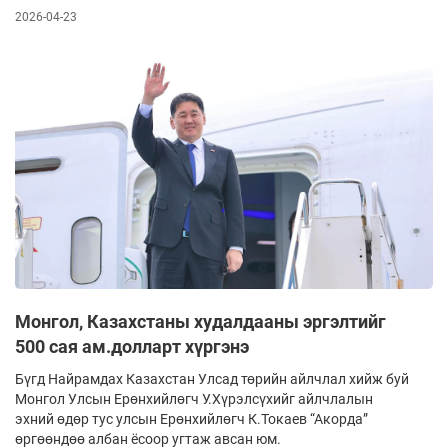
2026-04-23
Монгол, Казахстаны худалдааны эргэлтийг
500 сая ам.долларт хүргэнэ
Бүгд Найрамдах Казахстан Улсад төрийн айлчлал хийж буй
Монгол Улсын Ерөнхийлөгч У.Хүрэлсүхийг айлчлалын
эхний өдөр тус улсын Ерөнхийлөгч К.Токаев “Акорда”
өргөөндөө албан ёсоор угтаж авсан юм.