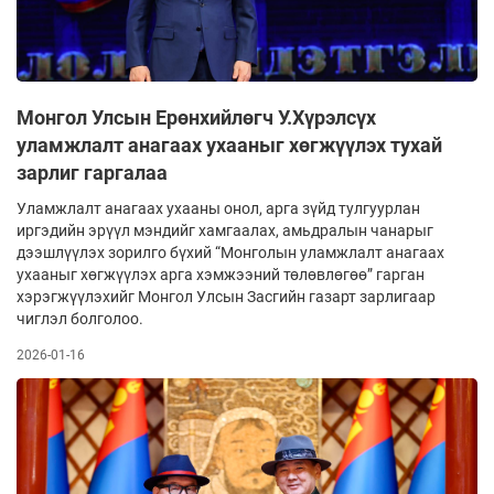
Монгол Улсын Ерөнхийлөгч У.Хүрэлсүх
уламжлалт анагаах ухааныг хөгжүүлэх тухай
зарлиг гаргалаа
Уламжлалт анагаах ухааны онол, арга зүйд тулгуурлан
иргэдийн эрүүл мэндийг хамгаалах, амьдралын чанарыг
дээшлүүлэх зорилго бүхий “Монголын уламжлалт анагаах
ухааныг хөгжүүлэх арга хэмжээний төлөвлөгөө” гарган
хэрэгжүүлэхийг Монгол Улсын Засгийн газарт зарлигаар
чиглэл болголоо.
2026-01-16