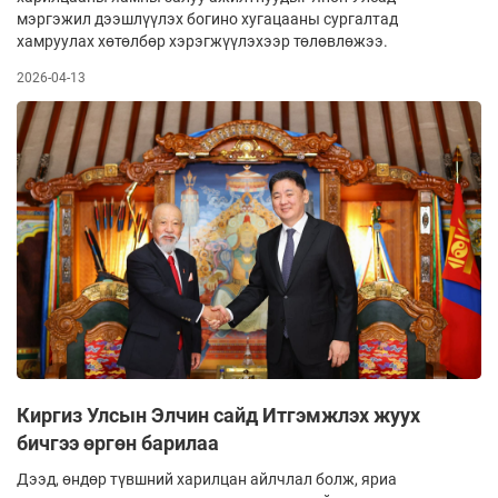
мэргэжил дээшлүүлэх богино хугацааны сургалтад
хамруулах хөтөлбөр хэрэгжүүлэхээр төлөвлөжээ.
2026-04-13
Киргиз Улсын Элчин сайд Итгэмжлэх жуух
бичгээ өргөн барилаа
Дээд, өндөр түвшний харилцан айлчлал болж, яриа