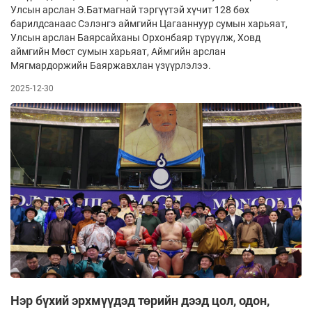
Улсын арслан Э.Батмагнай тэргүүтэй хүчит 128 бөх
барилдсанаас Сэлэнгэ аймгийн Цагааннуур сумын харьяат,
Улсын арслан Баярсайханы Орхонбаяр түрүүлж, Ховд
аймгийн Мөст сумын харьяат, Аймгийн арслан
Мягмардоржийн Баяржавхлан үзүүрлэлээ.
2025-12-30
Нэр бүхий эрхмүүдэд төрийн дээд цол, одон,