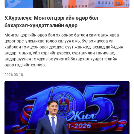
У.Хүрэлсүх: Монгол цэргийн өдөр бол
бахархал-хүндэтгэлийн өдөр
Монгол цэргийн өдөр бол эх орноо батлан хамгаалж яваа
цэрэг эрс, улсынхаа төлөө халуун амь, бүлээн цусаа үл
хайрлан тэмцсэн өвөг дээдэс, суут жанжид, ахмад дайчдын
алдар гавьяа, үйл хэргийг дурсах, сурталчлан таниулах,
алдаршуулан тэмдэглэх учиртай бахархал-хүндэтгэлийн
өдөр гэдгийг хэллээ.
2026-03-18