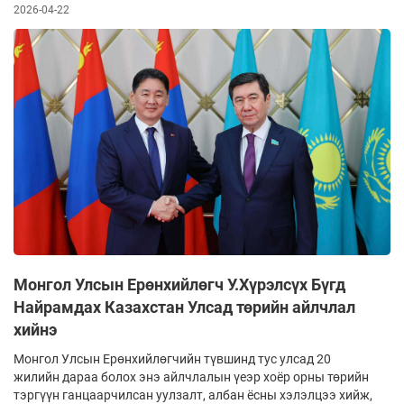
2026-04-22
Монгол Улсын Ерөнхийлөгч У.Хүрэлсүх Бүгд
Найрамдах Казахстан Улсад төрийн айлчлал
хийнэ
Монгол Улсын Ерөнхийлөгчийн түвшинд тус улсад 20
жилийн дараа болох энэ айлчлалын үеэр хоёр орны төрийн
тэргүүн ганцаарчилсан уулзалт, албан ёсны хэлэлцээ хийж,