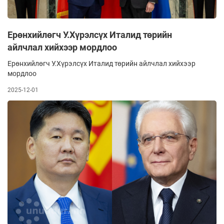
Ерөнхийлөгч У.Хүрэлсүх Италид төрийн
айлчлал хийхээр мордлоо
Ерөнхийлөгч У.Хүрэлсүх Италид төрийн айлчлал хийхээр
мордлоо
2025-12-01