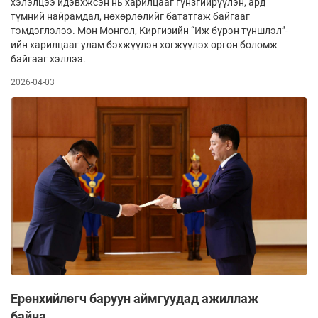
хэлэлцээ идэвхжсэн нь харилцааг гүнзгийрүүлэн, ард
түмний найрамдал, нөхөрлөлийг бататгаж байгааг
тэмдэглэлээ. Мөн Монгол, Киргизийн “Иж бүрэн түншлэл”-
ийн харилцааг улам бэхжүүлэн хөгжүүлэх өргөн боломж
байгааг хэллээ.
2026-04-03
Ерөнхийлөгч баруун аймгуудад ажиллаж
байна