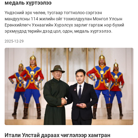
медаль хүртээлээ
Үндэсний эрх чөлөө, тусгаар тогтнолоо сэргээн
мандуулсны 114 жилийн ойг тохиолдуулан Монгол Улсын
Ерөнхийлөгч Ухнаагийн Хүрэлсүх зарлиг гаргаж нэр бүхий
эрхмүүдэд төрийн дээд цол, одон, медаль хүртээлээ.
2025-12-29
Итали Улстай дараах чиглэлээр хамтран