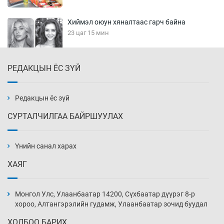
Хиймэл оюун хяналтаас гарч байна
23 цаг 15 мин
РЕДАКЦЫН ЁС ЗҮЙ
Эмэгтэйчүүд Бээжин, эрэгтэйчүүд Японд
бэлтгэл базаахаар хилийн дээс алхлаа
23 цаг 45 мин
Редакцын ёс зүй
СУРТАЛЧИЛГАА БАЙРШУУЛАХ
АНУ-ын Цэргийн кибер командлалаын
ажилтнууд амиа хорлох явдал эрс
нэмэгджээ
Үнийн санал харах
23 цаг 52 мин
ХАЯГ
Монголын шигшээ Хонконгийн багийг ялж,
эхний хожлоо авлаа
Монгол Улс, Улаанбаатар 14200, Сүхбаатар дүүрэг 8-р
Өчигдөр 13 цаг 30 мин
хороо, Алтангэрэлийн гудамж, Улаанбаатар зочид буудал
ХОЛБОО БАРИХ