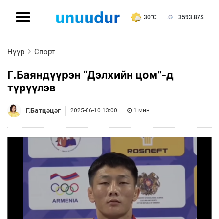
30°C
3593.87
$
Нүүр
Спорт
Г.Баяндүүрэн “Дэлхийн цом”-д
түрүүлэв
Г.Батцэцэг
2025-06-10 13:00
1 мин