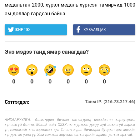
медальтан 2000, хүрэл медаль хүртсэн тамирчид 1000
ам.доллар гардсан байна.
ЖИРГЭХ
ХУВААЛЦАХ
Энэ мэдээ танд ямар санагдав?
0
0
0
0
0
0
Сэтгэгдэл:
Таны IP: (216.73.217.46)
АНХААРУУЛГА: Уншигчдын бичсэн сэтгэгдэлд unuudur.mn хариуцлага
хүлээхгүй болно. Манай сайт ХХЗХ-ны журмын дагуу зүй зохисгүй зарим
үг, хэллэгийг хязгаарласан тул Та сэтгэгдэл бичихдээ бусдын эрх ашгийг
хүндэтгэн үзнэ үү. Хэм хэмжээ зөрчсөн сэтгэгдлийг админ устгах эрхтэй.