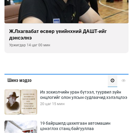
Ж.Лхагвабат өсвөр үеийнхний ДАШТ-ийг
дэнсэлнэ
Уржигдар 14 цаг 00 мин
Шинэ мэдээ
Их зохиолчийн уран бүтээл, туурвил зүйн
онцлогийг олон улсын судлаачид хэлэлцлээ
20 цаг 15 мин
19 байршилд цахилгаан автомашин
цэнэглэх станц байгууллаа