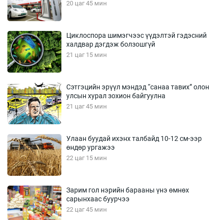
20 цаг 45 мин
Циклоспора шимэгчээс үүдэлтэй гэдэсний
халдвар дэгдэж болзошгүй
21 цаг 15 мин
Сэтгэцийн эрүүл мэндэд “санаа тавих” олон
улсын хурал зохион байгуулна
21 цаг 45 мин
Улаан буудай ихэнх талбайд 10-12 см-ээр
өндөр ургажээ
22 цаг 15 мин
Зарим гол нэрийн барааны үнэ өмнөх
сарынхаас буурчээ
22 цаг 45 мин