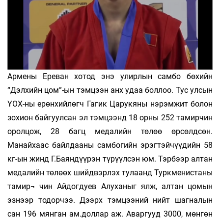
Армены Ереван хотод энэ улирлын самбо бөхийн
“Дэлхийн цом”-ын тэмцээн анх удаа боллоо. Тус улсын
ҮОХ-ны ерөнхийлөгч Гагик Царукяны нэрэмжит болон
зохион байгуулсан эл тэмцээнд 18 орны 252 тамирчин
оролцож, 28 багц медалийн төлөө өрсөлдсөн.
Манайхаас байлдааны самбогийн эрэгтэйчүүдийн 58
кг-ын жинд Г.Баяндүүрэн түрүүлсэн юм. Тэрбээр алтан
медалийн төлөөх шийдвэрлэх тулаанд Туркменистаны
тамир¬ чин Айдогдуев Алуханыг ялж, алтан цомын
эзнээр тодорчээ. Дээрх тэмцээний нийт шагналын
сан 196 мянган ам.доллар аж. Аваргууд 3000, мөнгөн