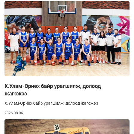
эзэн орон, Шинэ Зеландын шигшээ багийнхантай нөхөрсөг
тоглолт хийхээр Бээжин хотыг өчигдөр зорив.
Х.Улам-Өрнөх байр урагшилж, долоод
жагсжээ
Х.Улам-Өрнөх байр урагшилж, долоод жагсжээ
2026-08-06