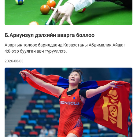
Б.Ариунзул дэлхийн аварга боллоо
Аваргын төлөөх барилдаанд Казахстаны Абдималик Айшаг
4:0-ээр буулган авч түрүүллээ.
2026-08-03