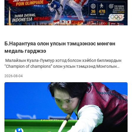
Б.Нарантуяа олон улсын тэмцээнээс мөнгөн
медаль гарджээ
Малайзын Куала-Лумпур хотод болсон хэйбол биллиардын
“Champion of champions” олон улсын тэмцээнд Монголын
баг оролцож, 75 орны 128 тамирчинтай дөрвөн өдрийн
2026-08-04
турш өрсөлдөв. Эмэгтэйчүүдийн ангилалд дэлхийн
чансааны VII байрт эрэмбэлэгдэж буй Азийн хошой аварга,
дэлхийн хүрэл медальт, ОУХМ Б.Нарантуяа шигшээ 32-т
Никарагуа улсын тоглогч Карен Гарсиаг, шөвгийн 16-д
БНАСАУ-ын Сое Ханыг 6:1-ээр хожиж, тэмцээнээ
үргэлжлүүллээ.