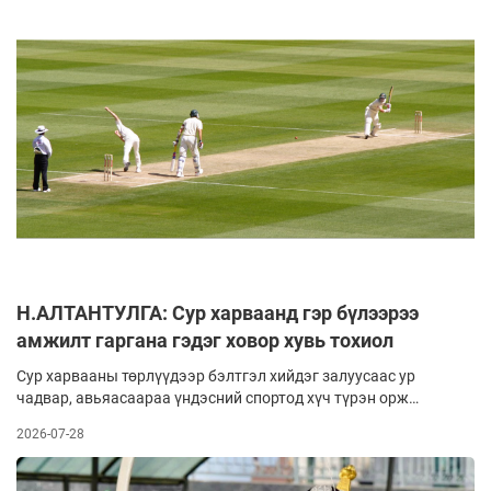
Н.АЛТАНТУЛГА: Сур харваанд гэр бүлээрээ
амжилт гаргана гэдэг ховор хувь тохиол
Сур харвааны төрлүүдээр бэлтгэл хийдэг залуусаас ур
чадвар, авьяасаараа үндэсний спортод хүч түрэн орж
ирсэн харваач бол Баян-өлгий аймгийн Алтай сумын уугуул,
2026-07-28
‘’Өлгийн мэргэчүүд’’ багийн харваач Н.Алтантулга. Тэрбээр
энэ жилийн наадмын буриад сурын харваанд 48 сумнаас 47
онож, гурав дахь удаагаа тэргүүлэн Хүүхэрэй мэргэн цол