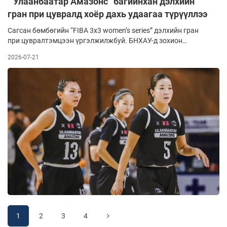
“Улаанбаатар Амазонс” багийнхан дэлхийн
гран при цувралд хоёр дахь удаагаа түрүүллээ
Сагсан бөмбөгийн “FIBA 3x3 women’s series” дэлхийн гран
при цувралтэмцээн үргэлжилжбуй. БНХАУ-д зохион
байгуулсан “FIBA 3x3 women’s series Jinan stop 2026” зургаа
2026-07-21
дахьцувралд Монголоосдасгалжуулагч Стив Серийн
удирдлагад “Улаанбаатар амазонс”, “Монгол”, “Сүхбаатар”
багийнхан улсаа төлөөлжоролцов.
1
2
3
4