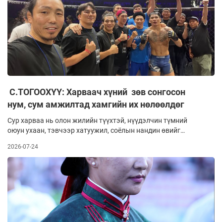
С.ТОГООХҮҮ: Харваач хүний зөв сонгосон
нум, сум амжилтад хамгийн их нөлөөлдөг
Сур харваа нь олон жилийн түүхтэй, нүүдэлчин түмний
оюун ухаан, тэвчээр хатуужил, соёлын нандин өвийг
шингээсэн баяр наадмын тэмцээний гол төрлүүдийн нэг
2026-07-24
юм. Энэхүү спорт нь зөвхөн бай онох тухай бус, нарийн дэг
жаяг, гүн ухаан, техник ур чадварыг хослуулдгаараа
гайхалтай. Эзэн Богд Чингис хааны үеэс дэлхийн талыг
эзлэхэд нөлөөлсөн морь, сур харваа нь өдгөө энх цагт
Монгол түмний үндэсний спорт болон хөгжиж, олон орны
үзэгчдийн сонирхлыг татсаар байна.