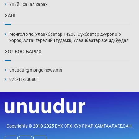
Үнийн санал харах
ХАЯГ
Эмэгтэйчүүд Бээжин, эрэгтэйчүүд Японд
бэлтгэл базаахаар хилийн дээс алхлаа
Монгол Улс, Улаанбаатар 14200, Сүхбаатар дүүрэг 8-р
Уржигдар 14 цаг 00 мин
хороо, Алтангэрэлийн гудамж, Улаанбаатар зочид буудал
ХОЛБОО БАРИХ
АНУ-ын Цэргийн кибер командлалаын
ажилтнууд амиа хорлох явдал эрс
нэмэгджээ
unuudur@mongolnews.mn
Уржигдар 13 цаг 52 мин
976-11-330801
Монголын шигшээ Хонконгийн багийг ялж,
эхний хожлоо авлаа
Уржигдар 13 цаг 30 мин
Техникийн өндөр үзүүлэлттэй агаарын хөлөг
Copyrights © 2010-2025 БҮХ ЭРХ ХУУЛИАР ХАМГААЛАГДСАН.
худалдан авах хүсэлтээ уламжлав
Уржигдар 13 цаг 00 мин