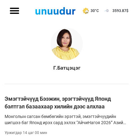
30°C
3593.87
$
Г.Батцэцэг
Эмэгтэйчүүд Бээжин, эрэгтэйчүүд Японд
бэлтгэл базаахаар хилийн дээс алхлаа
Монголын сагсан бөмбөгийн эрэгтэй, эмэгтэйчүүдийн
шигшээ баг Японд ирэх сард эхлэх “АйчиНагоя 2026” Азийн
наадамд оролцоно. Дөрвөн жилд нэг удаа зохион
Уржигдар 14 цаг 00 мин
байгуулдаг эл наадмын өмнө эмэгтэйчүүд БНХАУ болон