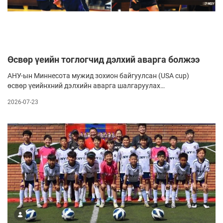
Өсвөр үеийн тоглогчид дэлхий аварга болжээ
АНУ-ын Миннесота мужид зохион байгуулсан (USA cup)
өсвөр үеийнхний дэлхийн аварга шалгаруулах
хөлбөмбөгийн тэмцээнд Монголоос Азийн хөлбөмбөгийн
2026-07-23
холбооны албан ёсны зэрэгтэй ахлах дасгалжуулагч Б.Чин-
Оргилын удирдлагад“ BCH lions” клубийн тоглогчид 12
хүртэлх насныхны ангилалд оролцжээ.