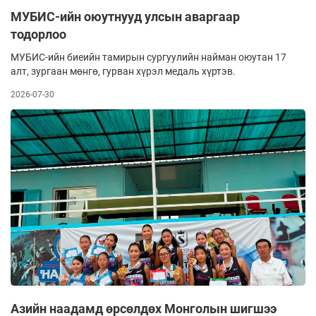
МУБИС-ийн оюутнууд улсын аваргаар
тодорлоо
МУБИС-ийн биеийн тамирын сургуулийн найман оюутан 17
алт, зургаан мөнгө, гурван хүрэл медаль хүртэв.
2026-07-30
Азийн наадамд өрсөлдөх Монголын шигшээ