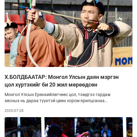
хүртсэн. Өмнө нь 2018 онд Үндэсний их баяр наадмын
элхарваанд анх удаа түрүүлсэн бол дараа жил нь тэргүүн
байрт шалгарч буриад сурын хошой мэргэн болсонюм.
Урианхай, үндэсний сураар давхар хичээллэдэг тэрбээр
2022 оны баяраар цэц сорихдоо үндэсний сурын харваанд
40 сумнаас 36 онож, улсын онч харваач цол хүртэж байв.
Х.БОЛДБААТАР: Монгол Улсын даян мэргэн
цол хүртэхийг би 20 жил мөрөөдсөн
Монгол Улсын Ерөнхийлөгчөөс цол, тэмдгээ гардаж
авсных нь дараа түүнтэй цөөн хором ярилцсанаа
уншигчдад хүргэе.
2026-07-28