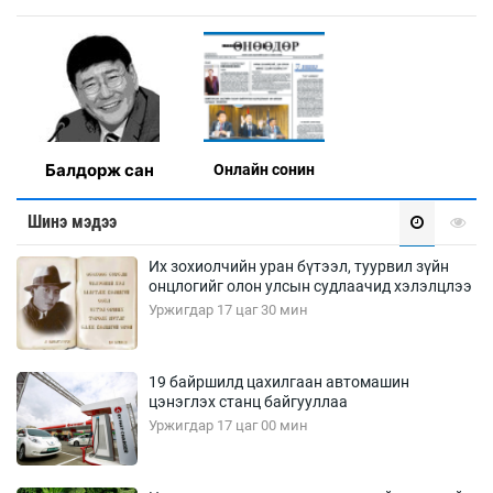
Балдорж сан
Онлaйн сонин
Шинэ мэдээ
Их зохиолчийн уран бүтээл, туурвил зүйн
онцлогийг олон улсын судлаачид хэлэлцлээ
Уржигдар 17 цаг 30 мин
19 байршилд цахилгаан автомашин
цэнэглэх станц байгууллаа
Уржигдар 17 цаг 00 мин