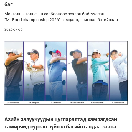
баг
Монголын гольфын холбооноос зохион байгуулсан
“Mt.Bogd championship 2026” тэмцээнд шигшээ багийнхан
өрсөлдөв. Эрэгтэйчүүдийн багаас Б.Мөнхбаатар,
2026-07-30
эмэгтэйчүүдээс Б.Янжинлхам тэргүүн байрт шалгарч,
“Маунт Богд” клубийн албан ёсны тамирчин болох болзол
ханган ирэх жил тус клубт үнэ төлбөргүй бэлтгэл
сургуулилалт хийх боломжийн эзнээр тодорлоо.
Азийн залуучуудын цугларалтад хамрагдсан
тамирчид сурсан зүйлээ багийнхандаа заана