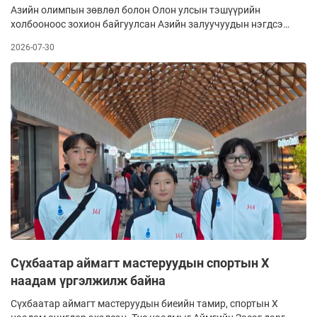
Азийн олимпын зөвлөл болон Олон улсын тэшүүрийн
холбооноос зохион байгуулсан Азийн залуучуудын нэгдсэн
сургалт, бэлтгэл сургуулилалтын цугларалтад Монголоос
2026-07-30
Н.Баасанжаргал, Б.Пүрэвбаатар, дасгалжуулагч
А.Биндэръяа нар шалгаран хамрагдаж, эх орондоо ирлээ.
Сүхбаатар аймагт мастеруудын спортын X
наадам үргэлжилж байна
Сүхбаатар аймагт мастеруудын биеийн тамир, спортын X