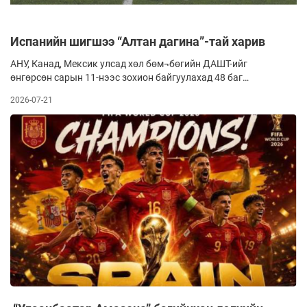
Испанийн шигшээ “Алтан дагина”-тай харив
АНУ, Канад, Мексик улсад хөл бөм¬бөгийн ДАШТ-ийг
өнгөрсөн сарын 11-нээс зохион байгуулахад 48 баг
оролцов. Нью-Жерси муж улсын Ист-Ратерфорд хотод
2026-07-21
болсон тэмцээний аваргын төлөөх тоглолтод Испанийн
шигшээ Аргентины багийг нэмэлт цагт 1:0-ээр яллаа.