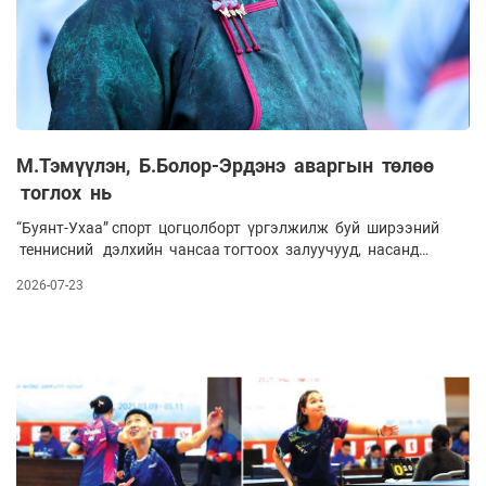
М.Тэмүүлэн, Б.Болор-Эрдэнэ аваргын төлөө
тоглох нь
“Буянт-Ухаа” спорт цогцолборт үргэлжилж буй ширээний
теннисний дэлхийн чансаа тогтоох залуучууд, насанд
хүрэгчдийн “World table tennis feeder Ulaanbaatar 2026”
2026-07-23
тэмцээнд манай улсын шигшээ багийнхан дэлхийн
шилдэг тамирчидтай өрсөлдөж байна.