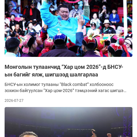
Монголын тулаанчид “Хар цом 2026”-д БНСУ-
ын багийг ялж, шигшээд шалгарлаа
БНСУ-ын холимог тулааны “Black combat” холбооноос
зохион байгуулсан “Хар цом-2026” тэмцээний хагас шигшээ
тулаан өнгөрсөн амралтын өдөр боллоо.
2026-07-27