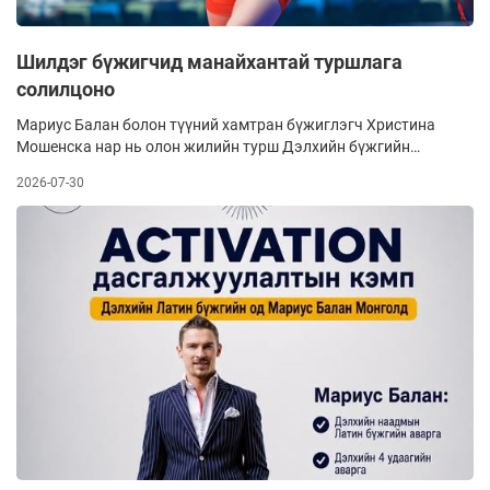
Шилдэг бүжигчид манайхантай туршлага
солилцоно
Мариус Балан болон түүний хамтран бүжиглэгч Христина
Мошенска нар нь олон жилийн турш Дэлхийн бүжгийн
спортын холбооны чансааг тэргүүлж байгаа. Тэд латин
2026-07-30
бүжгийн Европын аварга шалгаруулах болон олон улс,
ДАШТ-д тогтмол оролцож, эхний гурван байр эзэлдэг
шилдэг хос бүжигчин юм.