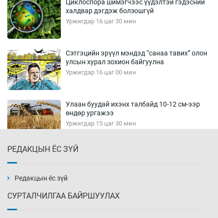
Циклоспора шимэгчээс үүдэлтэй гэдэсний
халдвар дэгдэж болзошгүй
Уржигдар 16 цаг 30 мин
Сэтгэцийн эрүүл мэндэд “санаа тавих” олон
улсын хурал зохион байгуулна
Уржигдар 16 цаг 00 мин
Улаан буудай ихэнх талбайд 10-12 см-ээр
өндөр ургажээ
Уржигдар 15 цаг 30 мин
РЕДАКЦЫН ЁС ЗҮЙ
Зарим гол нэрийн барааны үнэ өмнөх
сарынхаас буурчээ
Уржигдар 15 цаг 00 мин
Редакцын ёс зүй
СУРТАЛЧИЛГАА БАЙРШУУЛАХ
Хиймэл оюун хяналтаас гарч байна
Уржигдар 14 цаг 30 мин