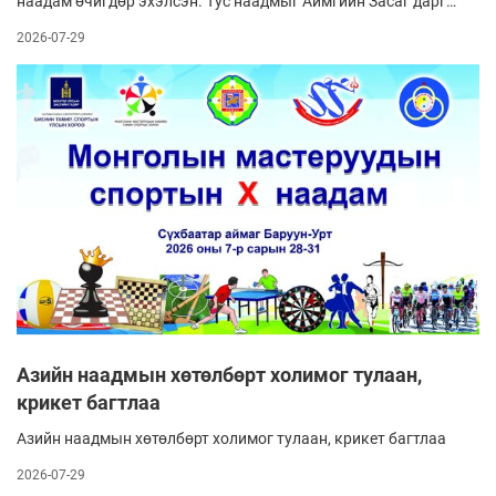
наадам өчигдөр эхэлсэн. Тус наадмыг Аймгийн Засаг дарга
болон Монголын мастеруудын биеийн тамир, спортын
2026-07-29
холбооны ерөнхийлөгчийн баталсан удирдамжийн дагуу
зохион байгуулж буй. Наадмын бэлтгэл ажлыг хангах
зорилгоор Аймгийн Засаг даргын орлог¬ чоор ахлуулсан
ажлын хэсэг байгуулагдан ажиллажээ.
Азийн наадмын хөтөлбөрт холимог тулаан,
крикет багтлаа
Азийн наадмын хөтөлбөрт холимог тулаан, крикет багтлаа
2026-07-29