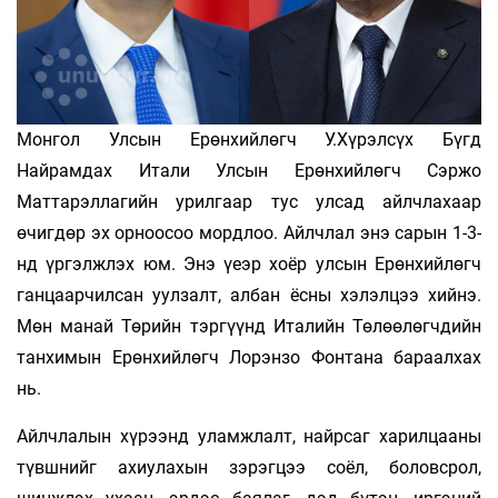
Монгол Улсын Ерөнхийлөгч У.Хүрэлсүх Бүгд
Найрамдах Итали Улсын Ерөнхийлөгч Сэржо
Маттарэллагийн урилгаар тус улсад айлчлахаар
өчигдөр эх орноосоо мордлоо. Айлчлал энэ сарын 1-3-
нд үргэлжлэх юм. Энэ үеэр хоёр улсын Ерөнхийлөгч
ганцаарчилсан уулзалт, албан ёсны хэлэлцээ хийнэ.
Мөн манай Төрийн тэргүүнд Италийн Төлөөлөгчдийн
танхимын Ерөнхийлөгч Ло­­рэнзо Фонтана бараалхах
нь.
Айлчлалын хүрээнд уламжлалт, найрсаг харилцааны
түвшнийг ахиулахын зэрэгцээ соёл, боловсрол,