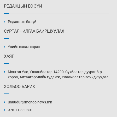
РЕДАКЦЫН ЁС ЗҮЙ
Эмэгтэйчүүд Бээжин, эрэгтэйчүүд Японд
бэлтгэл базаахаар хилийн дээс алхлаа
Уржигдар 14 цаг 00 мин
Редакцын ёс зүй
СУРТАЛЧИЛГАА БАЙРШУУЛАХ
АНУ-ын Цэргийн кибер командлалаын
ажилтнууд амиа хорлох явдал эрс
нэмэгджээ
Үнийн санал харах
Уржигдар 13 цаг 52 мин
ХАЯГ
Монголын шигшээ Хонконгийн багийг ялж,
эхний хожлоо авлаа
Монгол Улс, Улаанбаатар 14200, Сүхбаатар дүүрэг 8-р
Уржигдар 13 цаг 30 мин
хороо, Алтангэрэлийн гудамж, Улаанбаатар зочид буудал
ХОЛБОО БАРИХ
Техникийн өндөр үзүүлэлттэй агаарын хөлөг
худалдан авах хүсэлтээ уламжлав
unuudur@mongolnews.mn
Уржигдар 13 цаг 00 мин
976-11-330801