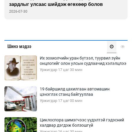
зардлыг улсаас шийдэж өгөхөөр болов
2026-07-30
Шинэ мэдээ
Их зохиолчийн уран бүтээл, туурвил зүйн
онцлогийг олон улсын судлаачид хэлэлцлээ
Уржигдар 17 цаг 30 мин
19 байршилд цахилгаан автомашин
цэнэглэх станц байгууллаа
Уржигдар 17 цаг 00 мин
Циклоспора шимэгчээс үүдэлтэй гэдэсний
халдвар дэгдэж болзошгүй
Уржигдар 16 цаг 30 мин