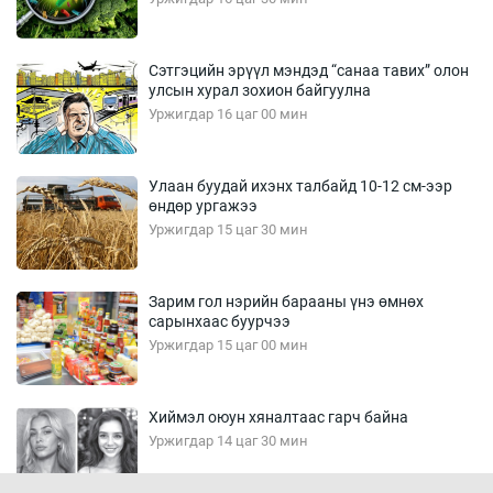
Сэтгэцийн эрүүл мэндэд “санаа тавих” олон
улсын хурал зохион байгуулна
Уржигдар 16 цаг 00 мин
Улаан буудай ихэнх талбайд 10-12 см-ээр
өндөр ургажээ
Уржигдар 15 цаг 30 мин
Зарим гол нэрийн барааны үнэ өмнөх
сарынхаас буурчээ
Уржигдар 15 цаг 00 мин
Хиймэл оюун хяналтаас гарч байна
Уржигдар 14 цаг 30 мин