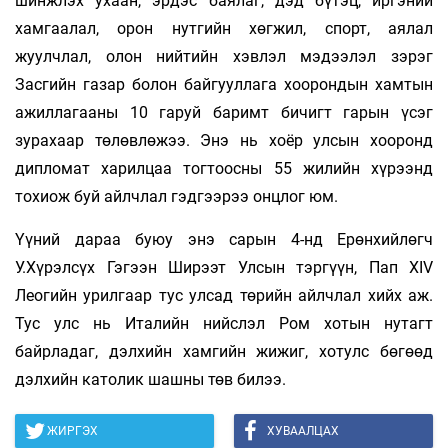
шинжлэх ухаан, эрдэс баялаг, дэд бүтэц, иргэний
хамгаалал, орон нутгийн хөгжил, спорт, аялал
жуулчлал, олон нийтийн хэвлэл мэдээлэл зэрэг
Засгийн газар болон байгууллага хоорондын хамтын
ажиллагааны 10 гаруй баримт бичигт гарын үсэг
зурахаар тө­лөвлөжээ. Энэ нь хоёр улсын хооронд
дипломат харилцаа тогтоосны 55 жилийн хүрээнд
тохиож буй айлчлал гэдгээрээ онцлог юм.
Үүний дараа буюу энэ сарын 4-нд Ерөнхийлөгч
У.Хүрэлсүх Гэгээн Ширээт Улсын тэргүүн, Пап XIV
Леогийн урилгаар тус улсад төрийн айлчлал хийх аж.
Тус улс нь Италийн нийслэл Ром хотын нутагт
байрладаг, дэлхийн хамгийн жижиг, хотулс бөгөөд
дэлхийн католик шашны төв билээ.
ЖИРГЭХ
ХУВААЛЦАХ