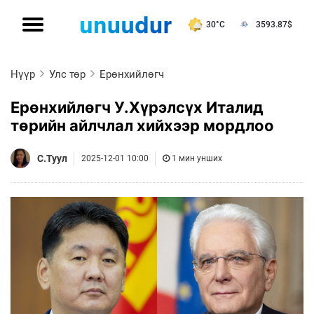
30°C
3593.87
$
Нүүр
Улс төр
Ерөнхийлөгч
Ерөнхийлөгч У.Хүрэлсүх Италид
төрийн айлчлал хийхээр мордлоо
С.Туул
2025-12-01 10:00
1 мин унших