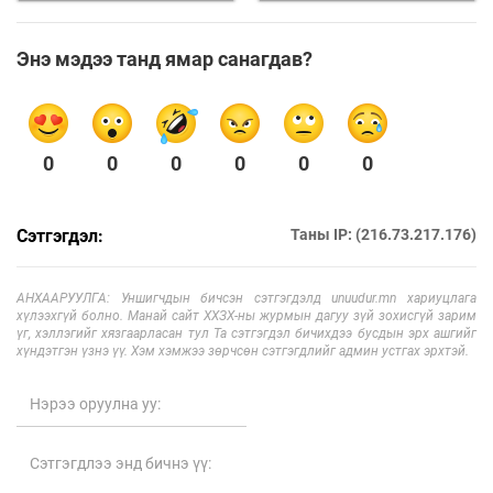
Энэ мэдээ танд ямар санагдав?
0
0
0
0
0
0
Сэтгэгдэл:
Таны IP: (216.73.217.176)
АНХААРУУЛГА: Уншигчдын бичсэн сэтгэгдэлд unuudur.mn хариуцлага
хүлээхгүй болно. Манай сайт ХХЗХ-ны журмын дагуу зүй зохисгүй зарим
үг, хэллэгийг хязгаарласан тул Та сэтгэгдэл бичихдээ бусдын эрх ашгийг
хүндэтгэн үзнэ үү. Хэм хэмжээ зөрчсөн сэтгэгдлийг админ устгах эрхтэй.