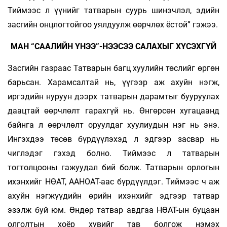
Тиймээс л үүнийг татварын суурь шинэчлэл, эдийн
засгийн онцлогтойгоо уялдуулж өөрчлөх ёстой” гэжээ.
МАН “СААЛИЙН ҮНЭЭ”-НЭЭСЭЭ САЛАХЫГ ХҮСЭХГҮЙ
Засгийн газраас Татварын багц хуулийн төслийг өргөн
барьсан. Харамсалтай нь, үүгээр аж ахуйн нэгж,
иргэдийн нуруун дээрх татварын дарамтыг бууруулах
даацтай өөрчлөлт гарахгүй нь. Өнгөрсөн хугацаанд
байнга л өөрчлөлт оруулдаг хуулиудын нэг нь энэ.
Ингэхдээ төсөв бүрдүүлэхэд л эдгээр засвар нь
чиглэдэг гэхэд болно. Тиймээс л татварын
тогтолцооны гажуудал бий болж. Татварын орлогын
ихэнхийг НӨАТ, ААНОАТ-аас бүрдүүлдэг. Тиймээс ч аж
ахуйн нэгжүүдийн өрийн ихэнхийг эдгээр татвар
эзэлж буй юм. Өндөр татвар авдгаа НӨАТ-ын буцаан
олголтын хоёр хувийг тав болгож нэмэх