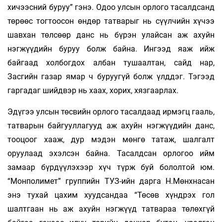
хичээсний буруу” гэнэ. Одоо улсын орлого тасалдсанд
төрөөс тогтоосон өндөр татварыг нь сүүлчийн хүчээ
шавхан төлсөөр данс нь бүрэн улайсан аж ахуйн
нэгжүүдийн буруу болж байна. Ингээд яаж ийж
байгаад холбогдох албан тушаалтан, сайд нар,
Засгийн газар ямар ч буруугүй болж үлддэг. Тэгээд
гаргадаг шийдвэр нь хаах, хорих, хязгаарлах.
Эдүгээ улсын төсвийн орлого тасалдаад ирмэгц гааль,
татварын байгууллагууд аж ахуйн нэгжүүдийн данс,
тооцоог хааж, дур мэдэн мөнгө татаж, шалгалт
оруулаад эхэлсэн байна. Тасалдсан орлогоо ийм
замаар бүрдүүлэхээр хүч түрж буй бололтой юм.
“Монполимет” группийн ТУЗ-ийн дарга Н.Мөнхнасан
энэ тухай цахим хуудсандаа “Төсөв хүндрэх гол
шалтгаан нь аж ахуйн нэгжүүд татвараа төлөхгүй