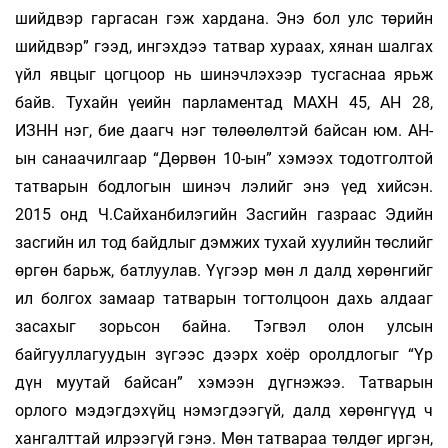
шийдвэр гаргасан гэж хардана. Энэ бол улс төрийн
шийдвэр” гээд, ингэхдээ татвар хураах, хянан шалгах
үйл явцыг цогцоор нь шинэчлэхээр тусгаснаа ярьж
байв. Тухайн үеийн парламентад МАХН 45, АН 28,
ИЗНН нэг, бие даагч нэг төлөөлөлтэй байсан юм. АН-
ын санаачилгаар “Дөрвөн 10-ын” хэмээх тодотголтой
татварын бодлогын шинэч­ лэлийг энэ үед хийсэн.
2015 онд Ч.Сайханбилэгийн Засгийн газраас Эдийн
засгийн ил тод байдлыг дэмжих тухай хуулийн төслийг
өргөн барьж, батлуулав. Үүгээр мөн л далд хөрөнгийг
ил болгох замаар татварын тогтолцоон дахь алдааг
засахыг зорьсон байна. Тэгвэл олон улсын
байгууллагуудын зүгээс дээрх хоёр оролдлогыг “Үр
дүн муутай байсан” хэмээн дүгнэжээ. Татварын
орлого мэдэгдэхүйц нэмэгдээгүй, далд хөрөнгүүд ч
хангалттай илрээгүй гэнэ. Мөн татвараа төлдөг иргэн,