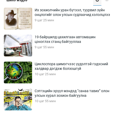
Их зохиолчийн уран бүтээл, туурвил зүйн
онцлогийг олон улсын судлаачид хэлэлцлээ
9 цаг 25 мин
19 байршилд цахилгаан автомашин
цэнэглэх станц байгууллаа
9 цаг 55 мин
Циклоспора шимэгчээс үүдэлтэй гэдэсний
халдвар дэгдэж болзошгүй
10 цаг 25 мин
Сэтгэцийн эрүүл мэндэд “санаа тавих” олон
улсын хурал зохион байгуулна
10 цаг 55 мин