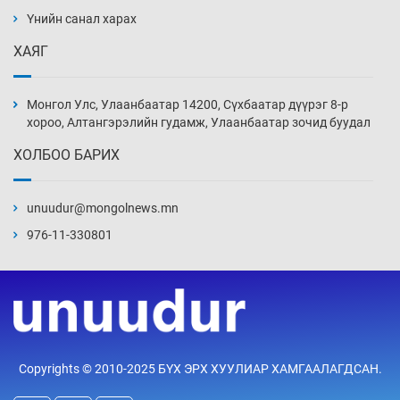
ажилтнууд амиа хорлох явдал эрс
нэмэгджээ
Үнийн санал харах
13 цаг 3 мин
ХАЯГ
Монголын шигшээ Хонконгийн багийг ялж,
эхний хожлоо авлаа
Монгол Улс, Улаанбаатар 14200, Сүхбаатар дүүрэг 8-р
13 цаг 25 мин
хороо, Алтангэрэлийн гудамж, Улаанбаатар зочид буудал
ХОЛБОО БАРИХ
Техникийн өндөр үзүүлэлттэй агаарын хөлөг
худалдан авах хүсэлтээ уламжлав
unuudur@mongolnews.mn
13 цаг 55 мин
976-11-330801
“Шатахууны бус, бодлогын хомсдол
нүүрлээд байна”
14 цаг 25 мин
Дөрвөн чиглэлд шөнийн автобус иргэдэд
Copyrights © 2010-2025 БҮХ ЭРХ ХУУЛИАР ХАМГААЛАГДСАН.
үйлчилж буй гэв
14 цаг 55 мин