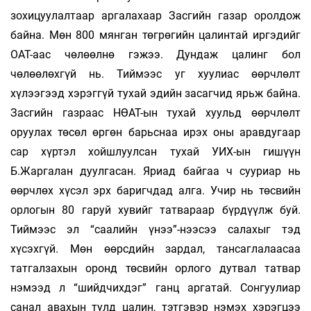
зохицуулалтаар аргалахаар Засгийн газар оролдож
байна. Мөн 800 мянган төгрөгийн цалинтай иргэдийг
ОАТ-аас чөлөөлнө гэжээ. Дундаж цалинг бол
чөлөөлөхгүй нь. Тиймээс уг хуулиас өөрчлөлт
хүлээгээд хэрэггүй тухай эдийн засагчид ярьж байна.
Засгийн газраас НӨАТ-ын тухай хуульд өөрчлөлт
оруулах төсөл өргөн барьснаа ирэх оны аравдугаар
сар хүртэл хойшлуулсан тухай УИХ-ын гишүүн
Б.Жаргалан дуулгасан. Яриад байгаа ч сууриар нь
өөрчлөх хүсэл эрх баригчдад алга. Учир нь төсвийн
орлогын 80 гаруй хувийг татвараар бүрдүүлж буй.
Тиймээс эл “саалийн үнээ”-нээсээ салахыг тэд
хүсэхгүй. Мөн өөрсдийн зардал, тансаглалаасаа
татгалзахын оронд төсвийн орлого дутвал татвар
нэмээд л “шийдчихдэг” ганц аргатай. Сонгуулиар
санал авахын тулд цалин, тэтгэвэр нэмэх хэрэгцээ