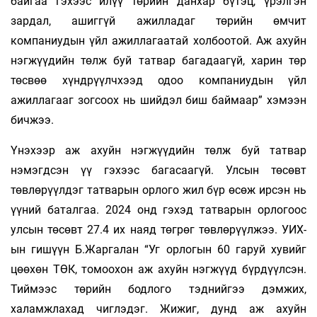
байгаа гэхээс илүү төрийн данхар бүтэц, үрэлгэн
зардал, ашиггүй ажилладаг төрийн өмчит
компаниудын үйл ажиллагаатай холбоотой. Аж ахуйн
нэгжүүдийн төлж буй татвар багадаагүй, харин төр
төсвөө хүндрүүлчхээд одоо компаниудын үйл
ажиллагааг зогсоох нь шийдэл биш баймаар” хэмээн
бичжээ.
Үнэхээр аж ахуйн нэгжүүдийн төлж буй татвар
нэмэгдсэн үү гэхээс багасаагүй. Улсын төсөвт
төвлөрүүлдэг татварын орлого жил бүр өсөж ирсэн нь
үүний баталгаа. 2024 онд гэхэд татварын орлогоос
улсын төсөвт 27.4 их наяд төгрөг төвлөрүүлжээ. УИХ-
ын гишүүн Б.Жаргалан “Уг орлогын 60 гаруй хувийг
цөөхөн ТӨК, томоохон аж ахуйн нэгжүүд бүрдүүлсэн.
Тиймээс төрийн бодлого тэднийгээ дэмжих,
халамжлахад чиглэдэг. Жижиг, дунд аж ахуйн