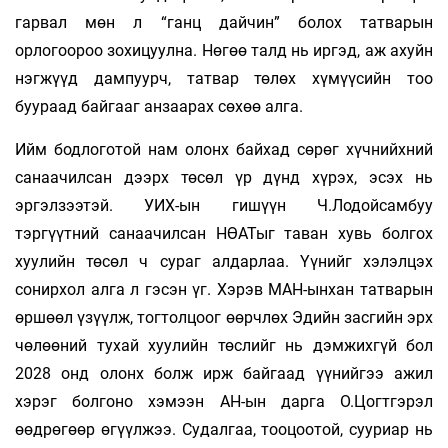
гарвал мөн л “ганц дайчин” болох татварын
орлогоороо зохицуулна. Нөгөө талд нь иргэд, аж ахуйн
нэгжүүд дампуурч, татвар төлөх хүмүүсийн тоо
буураад байгааг анзаарах сөхөө алга.
Ийм бодлоготой нам олонх байхад сөрөг хүчнийхний
санаачилсан дээрх төсөл үр дүнд хүрэх, эсэх нь
эргэлзээтэй. УИХ-ын гишүүн Ч.Лодойсамбуу
тэргүүтний санаачилсан НӨАТыг таван хувь болгох
хуулийн төсөл ч сураг алдарлаа. Үүнийг хэлэлцэх
сонирхол алга л гэсэн үг. Хэрэв МАН-ынхан татварын
өршөөл үзүүлж, тогтолцоог өөрчлөх Эдийн засгийн эрх
чөлөөний тухай хуулийн төслийг нь дэмжихгүй бол
2028 онд олонх болж ирж байгаад үүнийгээ ажил
хэрэг болгоно хэмээн АН-ын дарга О.Цогтгэрэл
өөдрөгөөр өгүүлжээ. Судалгаа, тооцоотой, сууриар нь