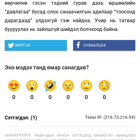
өөрчилнө гэсэн тэдний гурав дахь өршөөлийн
“давлагаа” бусад олон санаачилгын адилаар “тоосонд
дарагдаад” үлдэхгүй гэж найдна. Учир нь татвар
бууруулах нь зайлшгүй шийдэл болчхоод байна.
ЖИРГЭХ
ХУВААЛЦАХ
Энэ мэдээ танд ямар санагдав?
0
0
0
0
0
0
Сэтгэгдэл: (1)
Таны IP: (216.73.216.94)
АНХААРУУЛГА: Уншигчдын бичсэн сэтгэгдэлд unuudur.mn хариуцлага