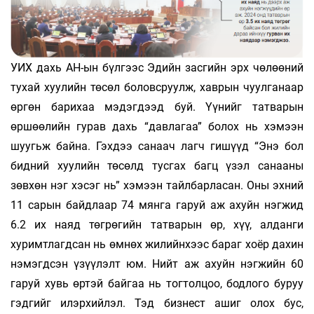
УИХ дахь АН-ын бүлгээс Эдийн засгийн эрх чөлөөний
тухай хуулийн төсөл боловсруулж, хаврын чуулганаар
өргөн барихаа мэдэгдээд буй. Үүнийг татварын
өршөөлийн гурав дахь “давлагаа” болох нь хэмээн
шуугьж байна. Гэхдээ санаач­ лагч гишүүд “Энэ бол
бидний хуулийн төсөлд тусгах багц үзэл санааны
зөвхөн нэг хэсэг нь” хэмээн тайлбарласан. Оны эхний
11 сарын байдлаар 74 мянга гаруй аж ахуйн нэгжид
6.2 их наяд төгрөгийн татварын өр, хүү, алданги
хуримтлагдсан нь өмнөх жилийнхээс бараг хоёр дахин
нэмэгдсэн үзүүлэлт юм. Нийт аж ахуйн нэгжийн 60
гаруй хувь өртэй байгаа нь тогтолцоо, бодлого буруу
гэдгийг илэрхийлэл. Тэд бизнест ашиг олох бус,