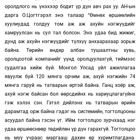
оролдлого нь үнэхээр бодит үр дүн авч­ рах уу. АН-ын
дарга О.Цогтгэрэл энэ талаар “Өмнөх өршөөлийн
хуулиудад голдуу том аж аж ахуйн нэгжүүдийг
хамруулсан нь сул тал болсон. Энэ удаа бид жижиг,
дунд аж ахуйн нэгжүүдийг түлхүү анхаарахаар зорьж
байна. Төрийн өндөр албан тушаалтны хувь,
оролцоотой компанийг үүнд оролцуулахгүй, тиймээс
судалгаа хийж буй. Монгол Улсад үйл ажиллагаа
явуулж буй 120 мянга орчим аж, ахуй нэгжийн 74
мянга гаруй нь татварын өртэй байна. Ганц хоёр аж,
ахуй нэгж байсан бол өөрсдийнх нь хариуцлагагүйнх
гэж хэлэх сэн. Гэтэл дийлэнх нь татварын өрийн
дарамтад орж байна гэдэг нь системийн, тогтолцооны
асуудал байна гэсэн үг. Ийм тогтолцоо зурчхаад нэг
удаа өршөөснөөр төдийлөн үр дүн гарахгүй. Тогтолцоо
нь муу учраас маргааш дахин өр хуримтлагдана.