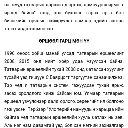
нэгжүүд татварын дарамтад өртөж, дампуурах ирмэгт
ирээд байна” гээд энэ бүхнээс гарах арга бол
бизнесийн орчныг сайжруулах замаар эдийн засгаа
тэлэх явдал хэмээсэн.
ӨРШӨӨЛ ГАРЦ МӨН ҮҮ
1990 оноос хойш манай улсад татварын өршөөлийг
2008, 2015 онд нийт хоёр удаа үзүүлсэн байна.
Татварын өршөөлийн тухай 2008 онд баталсан хуулийг
тухайн үед гишүүн С.Баярцогт тэргүүтэн санаачилжээ.
Тэр үед л татварын систем гажуудсан тухай ярьж,
засах оролдлого хийж байсан юм. Улмаар татварын
өршөөл үзүүлснээр далд орлого, хөрөнгийг ил болгоно
гэж үзсэн. Тэрбээр “Улс төрийн намуудын харьцаа ийм
байгаа үед татварын өршөөлийн хууль батлах нь зөв.
Аль нэг нам давамгай үед бол хэн нэгний захиалгаар