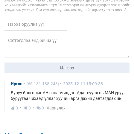
хүлээхгүй болно. Манай сайт ХХЗХ-ны журмын дагуу зүй зохисгүй зарим
үг, хэллэгийг хязгаарласан тул Та сэтгэгдэл бичихдээ бусдын эрх ашгийг
хүндэтгэн үзнэ үү. Хэм хэмжээ зөрчсөн сэтгэгдлийг админ устгах эрхтэй.
Илгээх
Иргэн
(66.181.188.243)
2025-12-11 15:09:38
Буруу болгоныг АН санаачилдаг. Адаг сүүлд нь МАН уруу
буруугаа чихээд үлдэг хуучин арга дахин давтагддах нь
0
0
0
Хариулах