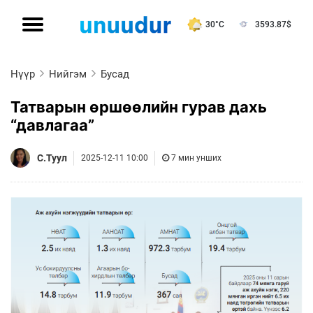
30°C
3593.87
$
Нүүр
Нийгэм
Бусад
Татварын өршөөлийн гурав дахь
“давлагаа”
С.Туул
2025-12-11 10:00
7 мин унших