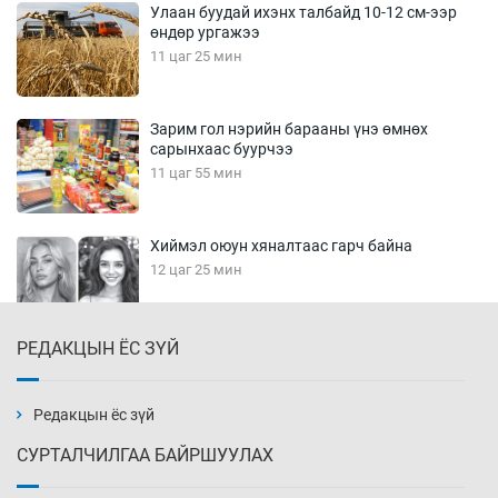
Улаан буудай ихэнх талбайд 10-12 см-ээр
өндөр ургажээ
11 цаг 25 мин
Зарим гол нэрийн барааны үнэ өмнөх
сарынхаас буурчээ
11 цаг 55 мин
Хиймэл оюун хяналтаас гарч байна
12 цаг 25 мин
РЕДАКЦЫН ЁС ЗҮЙ
Эмэгтэйчүүд Бээжин, эрэгтэйчүүд Японд
бэлтгэл базаахаар хилийн дээс алхлаа
12 цаг 55 мин
Редакцын ёс зүй
СУРТАЛЧИЛГАА БАЙРШУУЛАХ
АНУ-ын Цэргийн кибер командлалаын