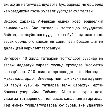
аж ахуйн нэгжүүдэд шударга бус, заримд нь өршөөлд
хамрагдчихна гэсэн хүлээлт үүсгэдэг сул талтай.
Эндээс харахад АН-ынхан өмнөх хоёр өршөөлийг
санаачилжээ. Бас татварын тогтолцоо асуудалтай
байгаа, аж ахуйн нэгжүүд сөхөрч буйг тэд олж харж,
засах оролдлого хийсэн нь сайн. Гэвч бодсон шиг нь
далайцтай өөрчлөлт гарсангүй.
Өнгөрсөн 10 жилд татварын тогтолцоог сууриар нь
засаж чадаа­гүй учраас хуульд оруулдаг “косметик
засвар”-аар 7-10 жил л аргацаадаг аж. Ингээд л
мухардалд ордог. Өнөөдөр нийт аж ахуйн нэгжүүдийн
60 гаруй хувь нь татвараа төлж барахгүй, өртэй
болсны учир ийм. Тиймээс АН-ынхан гурав дахь
удаагаа татварын орчныг засах санаачилга гаргалаа.
Тэд өмнөх туршлагуудаасаа юу сурав, энэ удаагийн