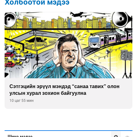
Холбоотой мэдээ
Сэтгэцийн эрүүл мэндэд “санаа тавих” олон
улсын хурал зохион байгуулна
10 цаг 55 мин
Шинэ мэдээ