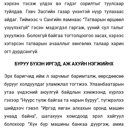
хэрхэн тэсэж үлдэх вэ гэдэг сорилтыг туулсаар
туйлдав. Гэвч Засгийн газар үнэнтэй нүүр тулахаас
айдаг. Тиймээс ч Сангийн яамнаас “Татварын өршөөл
үзүүлэхгүй” гэсэн мэдэгдэл гаргаж, үүний сул талыг
ухуулжээ. Болохгүй байгаа тогтолцоогоо засах, хэрээс
хэтэрсэн татварын ачааллыг хөнгөлөх талаар харин
огт дурдсангүй.
БУРУУ БҮХЭН ИРГЭД, АЖ АХУЙН НЭГЖИЙНХ
Эрх баригчид ийм л зарчмыг баримталж, өөрсдөөсөө
бурууг холдуулдаг уламжлал тогтжээ. Улаанбаатарын
утаа үндэсний аюулгүй байдлын хэмжээнд хүрлээ
гэхээр “Нүүрс түлж байгаа та нарын буруу”, түгжрэлээ
шийдээч гэвэл “Иргэд явган алхахын оронд машин
унаад байна”, шатахуун хомсдоод эрэл хайгуул
болохоор “Хүн бүр машины банкаа дүүргэж, амиа