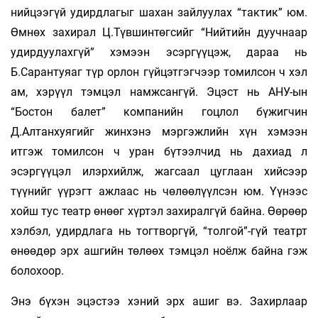
нийцээгүй удирдлагыг шахан зайлуулах “тактик” юм.
Өмнөх захирал Ц.Түвшинтөгсийг “Нийтийн дуучнаар
удирдуулахгүй” хэмээн эсэргүүцэж, дараа нь
Б.Сарантуяаг түр орлон гүйцэтгэгчээр томилсон ч хэл
ам, хэрүүл тэмцэл намжсангүй. Эцэст нь АНУ-ын
“Бостон балет” компанийн гоцлол бүжигчин
Д.Алтанхуягийг жинхэнэ мэргэжлийн хүн хэмээн
итгэж томилсон ч уран бүтээлчид нь дахиад л
эсэргүүцэл илэрхийлж, жагсаал цуглаан хийсээр
түүнийг үүрэгт ажлаас нь чөлөөлүүлсэн юм. Үүнээс
хойш тус театр өнөөг хүртэл захиралгүй байна. Өөрөөр
хэлбэл, удирдлага нь тогтворгүй, “толгой”-гүй театрт
өнөөдөр эрх ашгийн төлөөх тэмцэл ноёлж байна гэж
болохоор.
Энэ бүхэн эцэстээ хэний эрх ашиг вэ. Захирлаар