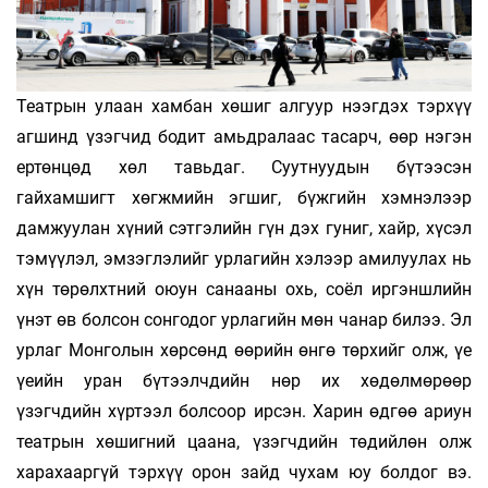
Театрын улаан хамбан хөшиг алгуур нээгдэх тэрхүү
агшинд үзэгчид бодит амьдралаас тасарч, өөр нэгэн
ертөнцөд хөл тавьдаг. Суутнуудын бүтээсэн
гайхамшигт хөгжмийн эгшиг, бүжгийн хэмнэлээр
дамжуулан хүний сэтгэлийн гүн дэх гуниг, хайр, хүсэл
тэмүүлэл, эмзэглэлийг урлагийн хэлээр амилуулах нь
хүн төрөлхтний оюун санааны охь, соёл иргэншлийн
үнэт өв болсон сонгодог урлагийн мөн чанар билээ. Эл
урлаг Монголын хөрсөнд өөрийн өнгө төрхийг олж, үе
үеийн уран бүтээлчдийн нөр их хөдөлмөрөөр
үзэгчдийн хүртээл болсоор ирсэн. Харин өдгөө ариун
театрын хөшигний цаана, үзэгчдийн төдийлөн олж
харахааргүй тэрхүү орон зайд чухам юу болдог вэ.