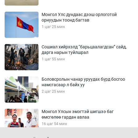
Монгол Улс дундаас дээш орлоготой
орнуудын тоонд багтав
1 цаг 25 мин
Сошиал хийрхэлд “барьцаалагдсан” сайд,
дарга нарын туйлшрал
1 цаг 55 мин
Боловсролын чанар уруудах бүрд босгоо
намсгасаар л байх уу
2 цаг 25 мин
Монгол Улсын эмэгтэй шигшээ баг
өмсгөлөө гардан авлаа
16 цаг 54 мин