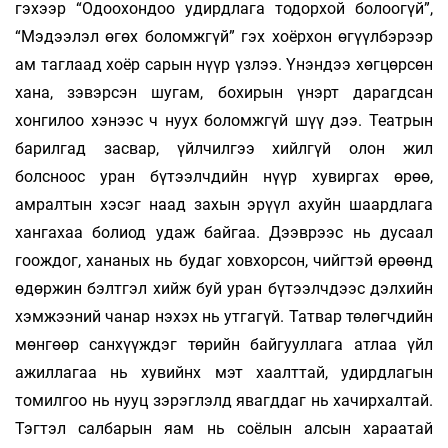
гэхээр “Одоохондоо удирдлага тодорхой болоогүй”,
“Мэдээлэл өгөх боломжгүй” гэх хоёрхон өгүүлбэрээр
ам таглаад хоёр сарын нүүр үзлээ. Үнэндээ хөгцөрсөн
хана, зэвэрсэн шугам, бохирын үнэрт дарагдсан
хонгилоо хэнээс ч нуух боломжгүй шүү дээ. Театрын
барилгад засвар, үйлчилгээ хийлгүй олон жил
болсноос уран бүтээлчдийн нүүр хувиргах өрөө,
амралтын хэсэг наад захын эрүүл ахуйн шаардлага
хангахаа болиод удаж байгаа. Дээврээс нь дусаал
гоождог, хананых нь будаг ховхорсон, чийгтэй өрөөнд
өдөржин бэлтгэл хийж буй уран бүтээлчдээс дэлхийн
хэмжээний чанар нэхэх нь утгагүй. Татвар төлөгчдийн
мөнгөөр санхүүждэг төрийн байгууллага атлаа үйл
ажиллагаа нь хувийнх мэт хаалттай, удирдлагын
томилгоо нь нууц зэрэглэлд явагддаг нь хачирхалтай.
Тэгтэл салбарын яам нь соёлын алсын хараатай