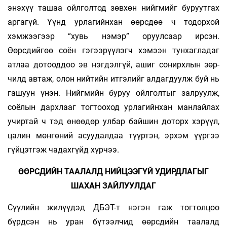
энэхүү ташаа ойлголтод зөвхөн нийгмийг буруутгах
аргагүй. Үүнд урлагийнхан өөрсдөө ч тодорхой
хэмжээгээр “хувь нэмэр” оруулсаар ирсэн.
Өөрсдийгөө соён гэгээрүүлэгч хэмээн тунхагладаг
атлаа дотооддоо эв нэгдэлгүй, ашиг сонирхлын зөр­
чилд автаж, олон нийтийн итгэлийг алдагдуулж буй нь
гашуун үнэн. Нийгмийн буруу ойлголтыг залруулж,
соёлын дархлааг тогтооход урлагийнхан манлайлах
учиртай ч тэд өнөөдөр улбар байшин доторх хэрүүл,
цалин мөнгөний асуудалдаа түүртэн, эрхэм үүргээ
гүйцэтгэж чадахгүйд хүрчээ.
ӨӨРСДИЙН ТААЛАЛД НИЙЦЭЭГҮЙ УДИРДЛАГЫГ
ШАХАН ЗАЙЛУУЛДАГ
Сүүлийн жилүүдэд ДБЭТ-т нэгэн гаж тогтолцоо
бүрдсэн нь уран бүтээлчид өөрсдийн таалалд