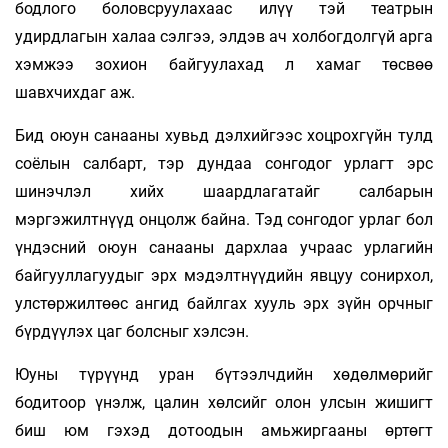
бодлого боловсруулахаас илүү­ тэй театрын
удирдлагын халаа сэлгээ, элдэв ач холбогдолгүй арга
хэмжээ зохион байгуулахад л хамаг төсвөө
шавхчихдаг аж.
Бид оюун санааны хувьд дэлхийгээс хоцрохгүйн тулд
соёлын салбарт, тэр дундаа сонгодог урлагт эрс
шинэчлэл хийх шаардлагатайг салбарын
мэргэжилтнүүд онцолж байна. Тэд сонгодог урлаг бол
үндэсний оюун санааны дархлаа учраас урлагийн
байгууллагуудыг эрх мэдэлтнүүдийн явцуу сонирхол,
улстөржилтөөс ангид байлгах хууль эрх зүйн орчныг
бүрдүүлэх цаг болсныг хэлсэн.
Юуны түрүүнд уран бүтээлчдийн хөдөлмөрийг
бодитоор үнэлж, цалин хөлсийг олон улсын жишигт
биш юм гэхэд дотоодын амьжиргааны өртөгт