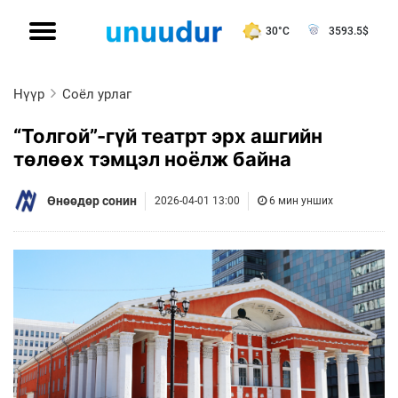
30°C
3593.5
$
Нүүр
Соёл урлаг
“Толгой”-гүй театрт эрх ашгийн
төлөөх тэмцэл ноёлж байна
Өнөөдөр сонин
2026-04-01 13:00
6 мин унших