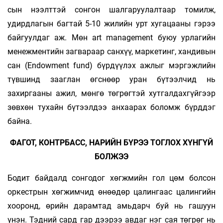
сын нээлттэй сонгон шалгаруулалтаар томилж,
удирдлагын багтай 5-10 жилийн урт хугацааны гэрээ
байгуулдаг аж. Мөн art management буюу урлагийн
менежментийн загвараар санхүү, маркетинг, хандивын
сан (Endowment fund) бүрдүүлэх ажлыг мэргэжлийн
түвшинд зааглан өгснөөр уран бүтээлчид нь
захиргааны ажил, мөнгө төгрөгтэй хутгалдахгүйгээр
зөвхөн тухайн бүтээлдээ анхаарах боломж бүрддэг
байна.
ФАГОТ, КОНТРБАСС, НАРИЙН БҮРЭЭ ТОГЛОХ ХҮНГҮЙ
БОЛЖЭЭ
Бодит байдалд сонгодог хөгжмийн гол цөм болсон
оркестрын хөгжимчид өнөөдөр цалингаас цалингийн
хооронд, өрийн дарамтад амьдарч буй нь гашуун
үнэн. Тэдний сард гар дээрээ авдаг нэг сая төгрөг нь