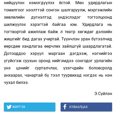
нийцүүлэн нэмэгдүүлэх ёстой. Мөн удирдлагын
томилгоог нээлттэй сонгон шалгаруулж, мэргэжлийн
зөвлөлийн дүгнэлтэд үндэслэдэг тогтолцоонд
шилжүүлэх хэрэгтэй байгаа юм. Удирдлага нь
тогтвортой ажиллаж байж л театр хөгждөг дэлхийн
жишгийг бид дагах учиртай. Түүнчлэн уран бүтээлчид
өөрсдөө хандлагаа өөрчлөх зайлшгүй шаардлагатай.
Дотооддоо хэрүүл маргаан дэгдээж, нэгнийгээ
үгүйсгэж суухын оронд нийгэмдээ сонгодог урлагийн
үнэ цэнийг сурталчлах, үзэгчдийн боловсролд
анхаарах, чанартай бү­ тээл туурвихад нэгдэх нь нэн
чухал билээ.
Э.Сүйлэн
ЖИРГЭХ
ХУВААЛЦАХ