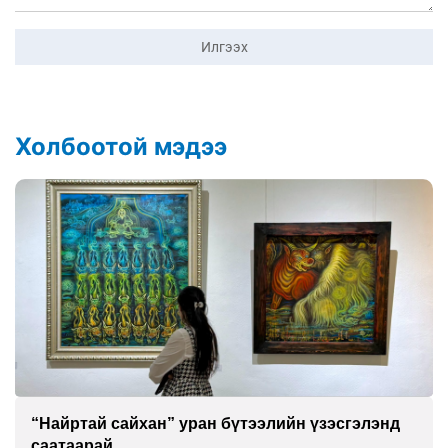
Илгээх
Холбоотой мэдээ
“Найртай сайхан” уран бүтээлийн үзэсгэлэнд
саатаарай