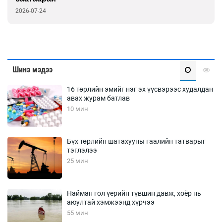
2026-07-24
Шинэ мэдээ
16 төрлийн эмийг нэг эх үүсвэрээс худалдан
авах журам батлав
10 мин
Бүх төрлийн шатахууны гаалийн татварыг
тэглэлээ
25 мин
Найман гол үерийн түвшин давж, хоёр нь
аюултай хэмжээнд хүрчээ
55 мин