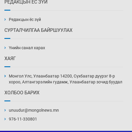
РЕДАКЦЫН ЁС ЗҮЙ
К.Роналдугийн хуримд хэн уригдав
18 цаг 25 мин
Редакцын ёс зүй
СУРТАЛЧИЛГАА БАЙРШУУЛАХ
“Халзан бүрэгтэй” төслийн
байгууламжуудыг албадан буулгах
захирамж гаргажээ
Үнийн санал харах
18 цаг 55 мин
ХАЯГ
Бэлчээрийн ургамлын гарц нийт нутгийн 55
хувьд сайн байна
Монгол Улс, Улаанбаатар 14200, Сүхбаатар дүүрэг 8-р
19 цаг 25 мин
хороо, Алтангэрэлийн гудамж, Улаанбаатар зочид буудал
ХОЛБОО БАРИХ
Хэн, хаашаа, хэдээр
19 цаг 55 мин
unuudur@mongolnews.mn
976-11-330801
Вашингтон мужийн Спокейн хотод дэгдсэн