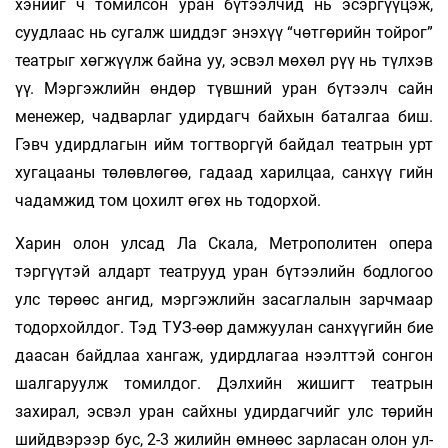
хэнийг ч томилсон уран бүтээлчид нь эсэргүүцэж,
суудлаас нь сугалж шиддэг энэхүү “чөтгөрийн тойрог”
театрыг хөгжүүлж байна уу, эсвэл мөхөл рүү нь түлхэв
үү. Мэргэжлийн өндөр түвшний уран бүтээлч сайн
менежер, чадварлаг удирдагч байхын баталгаа биш.
Гэвч удирдлагын ийм тогтворгүй байдал театрын урт
хугацааны төлөвлөгөө, гадаад харилцаа, санхүү­ гийн
чадамжид том цохилт өгөх нь тодорхой.
Харин олон улсад Ла Скала, Метрополитен опера
тэргүүтэй алдарт театрууд уран бүтээлийн бодлогоо
улс төрөөс ангид, мэргэжлийн засаглалын зарчмаар
тодорхойлдог. Тэд ТУЗ-өөр дамжуулан санхүүгийн бие
даасан байдлаа хангаж, удирдлагаа нээлттэй сонгон
шалгаруулж томилдог. Дэлхийн жишигт театрын
захирал, эсвэл уран сайхны удирдагчийг улс төрийн
шийдвэрээр бус, 2-3 жилийн өмнөөс зарласан олон ул­