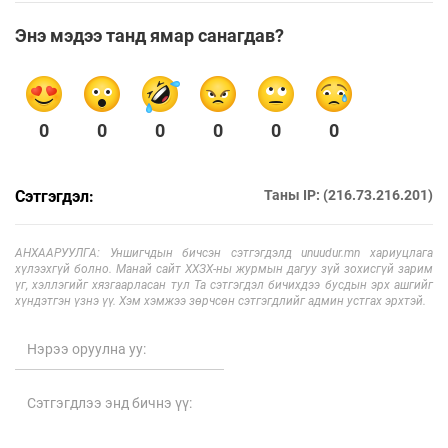
Энэ мэдээ танд ямар санагдав?
0
0
0
0
0
0
Сэтгэгдэл:
Таны IP: (216.73.216.201)
АНХААРУУЛГА: Уншигчдын бичсэн сэтгэгдэлд unuudur.mn хариуцлага
хүлээхгүй болно. Манай сайт ХХЗХ-ны журмын дагуу зүй зохисгүй зарим
үг, хэллэгийг хязгаарласан тул Та сэтгэгдэл бичихдээ бусдын эрх ашгийг
хүндэтгэн үзнэ үү. Хэм хэмжээ зөрчсөн сэтгэгдлийг админ устгах эрхтэй.