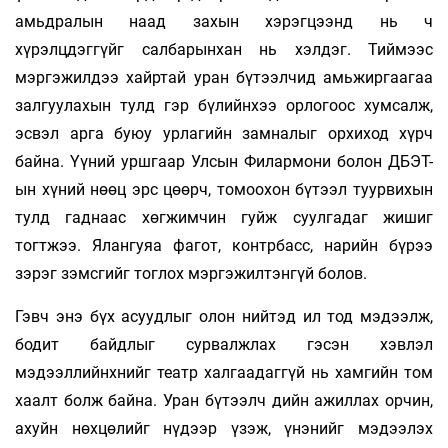
амьдралын наад захын хэрэгцээнд нь ч
хүрэлцдэггүйг салбарынхан нь хэлдэг. Тиймээс
мэргэжилдээ хайртай уран бүтээлчид амьжиргаагаа
залгуулахын тулд гэр бүлийнхээ орлогоос хумсалж,
эсвэл арга буюу урлагийн замналыг орхиход хүрч
байна. Үүний уршгаар Улсын Филармони болон ДБЭТ-
ын хүний нөөц эрс цөөрч, томоохон бүтээл туурвихын
тулд гаднаас хөгжимчин гуйж суулгадаг жишиг
тогтжээ. Ялангуяа фагот, контрбасс, нарийн бүрээ
зэрэг зэмсгийг тоглох мэргэжилтэнгүй болов.
Гэвч энэ бүх асуудлыг олон нийтэд ил тод мэдээлж,
бодит байдлыг сурвалжлах гэсэн хэвлэл
мэдээллийнхнийг театр халгаадаггүй нь хамгийн том
хаалт болж байна. Уран бүтээлч­ дийн ажиллах орчин,
ахуйн нөхцөлийг нүдээр үзэж, үнэнийг мэдээлэх