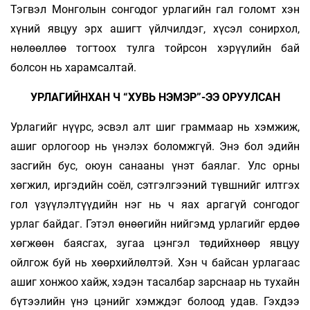
Тэгвэл Монголын сонгодог урлагийн гал голомт хэн
хүний явцуу эрх ашигт үйлчилдэг, хүсэл сонирхол,
нөлөөллөө тогтоох тулга тойрсон хэрүүлийн бай
болсон нь харамсалтай.
УРЛАГИЙНХАН Ч “ХУВЬ НЭМЭР”-ЭЭ ОРУУЛСАН
Урлагийг нүүрс, эсвэл алт шиг граммаар нь хэмжиж,
ашиг орлогоор нь үнэлэх боломжгүй. Энэ бол эдийн
засгийн бус, оюун санааны үнэт баялаг. Улс орны
хөгжил, иргэдийн соёл, сэтгэлгээний түвшнийг илтгэх
гол үзүү­лэл­түүдийн нэг нь ч яах аргагүй сонгодог
урлаг байдаг. Гэтэл өнөөгийн нийгэмд урлагийг ердөө
хөгжөөн баясгах, зугаа цэнгэл төдийхнөөр явцуу
ойлгож буй нь хөөрхийлөлтэй. Хэн ч байсан урлагаас
ашиг хонжоо хайж, хэдэн тасалбар зарснаар нь тухайн
бүтээлийн үнэ цэнийг хэмждэг болоод удав. Гэхдээ