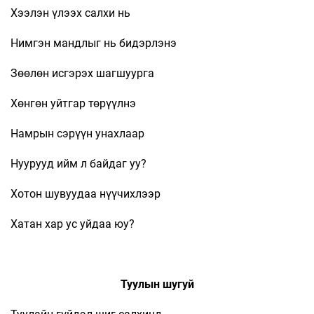
Хээлэн үлээх салхи нь
Нимгэн мандлыг нь бидэрлэнэ
Зөөлөн исгэрэх шагшуурга
Хөнгөн уйтгар төрүүлнэ
Намрын сэрүүн унахлаар
Нуурууд ийм л байдаг уу?
Хотон шувуудаа нүүчихлээр
Хатан хар ус уйдаа юу?
Туулын шугуй