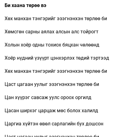
Би хаана төрөө вэ
Хөх манхан тэнгэрийг эзэгнэнхэн төрлөө би
Хөмсгөн сарны аялах алсын алс тойрогт
Холын хоёр одны тохиох бяцхан чөлөөнд
Хоёр нүдний үзүүрт цэнхэрлэх төдий тэртээд
Хөх манхан тэнгэрийг эзэгнэнхэн төрлөө би
Цаст цагаан уулыг эзэгнэнхэн төрлөө би
Цан хүүрэг савсаж уулс ороох оргилд
Цасан ширхэг царцаж мөс болох халилд
Царгиа хүйтэн өвөл сарлагийн бух дошсон
Цаст цагаан уулыг эзэгнэнхэн төрлөө би