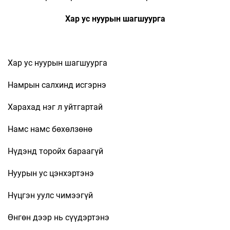
Хар ус нуурын шагшуурга
Хар ус нуурын шагшуурга
Намрын салхинд исгэрнэ
Харахад нэг л уйтгартай
Намс намс бөхөлзөнө
Нүдэнд торойх бараагүй
Нуурын ус цэнхэртэнэ
Нүцгэн уулс чимээгүй
Өнгөн дээр нь сүүдэртэнэ