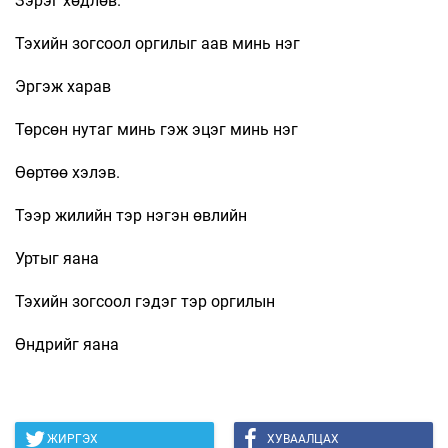
Зэрэг хөдлөв.
Тэхийн зогсоол оргилыг аав минь нэг
Эргэж харав
Төрсөн нутаг минь гэж эцэг минь нэг
Өөртөө хэлэв.
Тээр жилийн тэр нэгэн өвлийн
Уртыг яана
Тэхийн зогсоол гэдэг тэр оргилын
Өндрийг яана
ЖИРГЭХ
ХУВААЛЦАХ