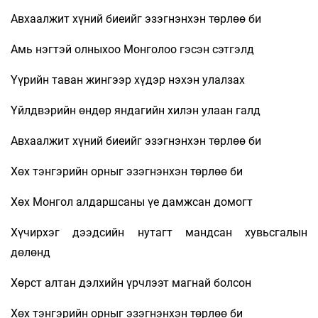
Авхаалжит хүний биеийг эзэгнэнхэн төрлөө би
Амь нэгтэй олныхоо Монголоо гэсэн сэтгэлд
Үүрийн таван жингээр хүдэр нэхэн улалзах
Үйлдвэрийн өндөр яндагийн хилэн улаан галд
Авхаалжит хүний биеийг эзэгнэнхэн төрлөө би
Хөх тэнгэрийн орныг эзэгнэнхэн төрлөө би
Хөх Монгол алдаршсаны үе дамжсан домогт
Хүчирхэг дээдсийн нутагт мандсан хувьсгалын
дөлөнд
Хөрст алтан дэлхийн үрчлээт магнай болсон
Хөх тэнгэрийн орныг эзэгнэнхэн төрлөө би