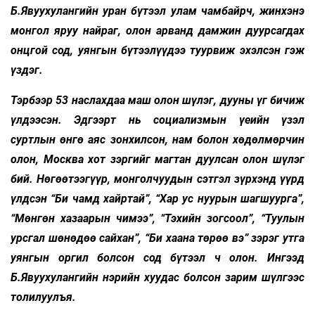
Б.Явуухулангийн уран бүтээл улам чамбайрч, жинхэнэ
монгол яруу найраг, олон арванд дамжин дуурсагдах
онцгой сод, уянгын бүтээлүүдээ туурвиж эхэлсэн гэж
үздэг.
Тэрбээр 53 наслахдаа маш олон шүлэг, дууны үг бичиж
үлдээсэн. Эдгээрт нь социализмын үеийн үзэл
суртлын өнгө аяс зонхилсон, нам болон хөдөлмөрчин
олон, Москва хот зэргийг магтан дуулсан олон шүлэг
бий. Нөгөөтээгүүр, монголчуудын сэтгэл зүрхэнд үүрд
үлдсэн “Би чамд хайртай”, “Хар ус нуурын шагшуурга”,
“Мөнгөн хазаарын чимээ”, “Тэхийн зогсоол”, “Туулын
урсгал шөнөдөө сайхан”, “Би хаана төрөө вэ” зэрэг утга
уянгын оргил болсон сод бүтээл ч олон. Ингээд
Б.Явуухулангийн нэрийн хуудас болсон зарим шүлгээс
толилуулъя.