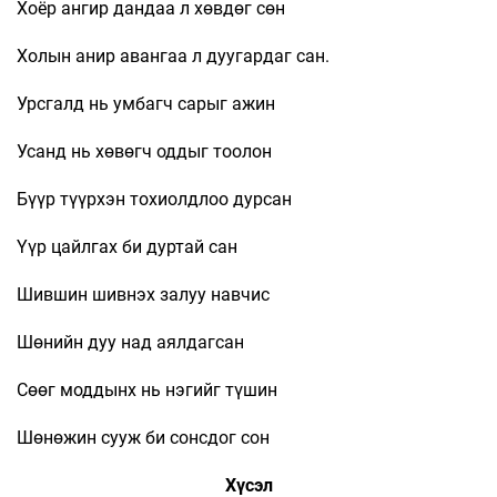
Хоёр ангир дандаа л хөвдөг сөн
Холын анир авангаа л дуугардаг сан.
Урсгалд нь умбагч сарыг ажин
Усанд нь хөвөгч оддыг тоолон
Бүүр түүрхэн тохиолдлоо дурсан
Үүр цайлгах би дуртай сан
Шившин шивнэх залуу навчис
Шөнийн дуу над аялдагсан
Сөөг моддынх нь нэгийг түшин
Шөнөжин сууж би сонсдог сон
Хүсэл