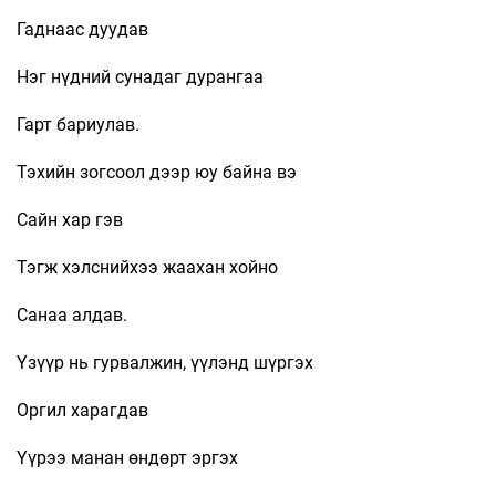
Гаднаас дуудав
Нэг нүдний сунадаг дурангаа
Гарт бариулав.
Тэхийн зогсоол дээр юу байна вэ
Сайн хар гэв
Тэгж хэлснийхээ жаахан хойно
Санаа алдав.
Yзүүр нь гурвалжин, үүлэнд шүргэх
Оргил харагдав
Yүрээ манан өндөрт эргэх