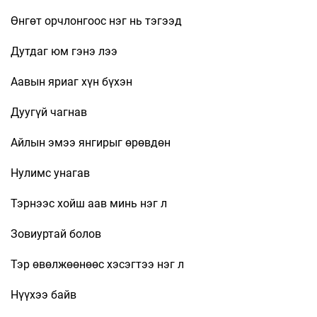
Өнгөт орчлонгоос нэг нь тэгээд
Дутдаг юм гэнэ лээ
Аавын яриаг хүн бүхэн
Дуугүй чагнав
Айлын эмээ янгирыг өрөвдөн
Нулимс унагав
Тэрнээс хойш аав минь нэг л
Зовиуртай болов
Тэр өвөлжөөнөөс хэсэгтээ нэг л
Нүүхээ байв