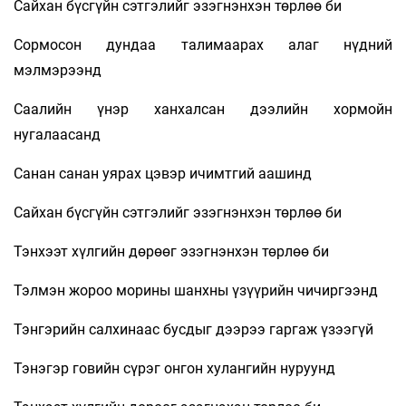
Сайхан бүсгүйн сэтгэлийг эзэгнэнхэн төрлөө би
Сормосон дундаа талимаарах алаг нүдний
мэлмэрээнд
Саалийн үнэр ханхалсан дээлийн хормойн
нугалаасанд
Санан санан уярах цэвэр ичимтгий аашинд
Сайхан бүсгүйн сэтгэлийг эзэгнэнхэн төрлөө би
Тэнхээт хүлгийн дөрөөг эзэгнэнхэн төрлөө би
Тэлмэн жороо морины шанхны үзүүрийн чичиргээнд
Тэнгэрийн салхинаас бусдыг дээрээ гаргаж үзээгүй
Тэнэгэр говийн сүрэг онгон хулангийн нуруунд