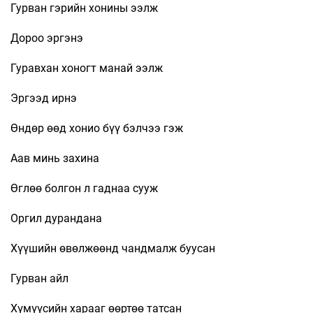
Гурван гэрийн хонины ээлж
Дороо эргэнэ
Гуравхан хоногт манай ээлж
Эргээд ирнэ
Өндөр өөд хонио бүү бэлчээ гэж
Аав минь захина
Өглөө болгон л гаднаа сууж
Оргил дурандана
Хүүшийн өвөлжөөнд чандмалж буусан
Гурван айл
Хүмүүсийн харааг өөртөө татсан