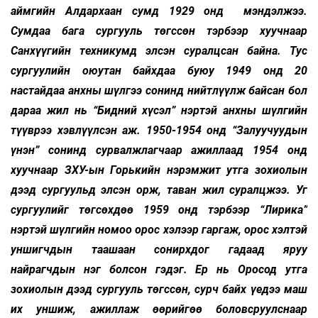
аймгийн Алдархаан сумд 1929 онд мэндэлжээ.
Сумдаа бага сургууль төгссөн тэрбээр хуучнаар
Санхүүгийн техникумд элсэн суралцсан байна. Тус
сургуулийн оюутан байхдаа буюу 1949 онд 20
настайдаа анхны шүлгээ сонинд нийтлүүлж байсан бол
дараа жил нь “Бидний хүсэл” нэртэй анхны шүлгийн
түүврээ хэвлүүлсэн аж. 1950-1954 онд “Залуучуудын
үнэн” сонинд сурвалжлагчаар ажиллаад 1954 онд
хуучнаар ЗХУ-ын Горькийн нэрэмжит утга зохиолын
дээд сургуульд элсэн орж, таван жил суралцжээ. Уг
сургуулийг төгсөхдөө 1959 онд тэрбээр “Лирика”
нэртэй шүлгийн номоо орос хэлээр гаргаж, орос хэлтэй
уншигчдын таашаан сонирхдог гадаад яруу
найрагчдын нэг болсон гэдэг. Ер нь Оросод утга
зохиолын дээд сургууль төгссөн, сурч байх үедээ маш
их уншиж, ажиллаж өөрийгөө боловсруулснаар