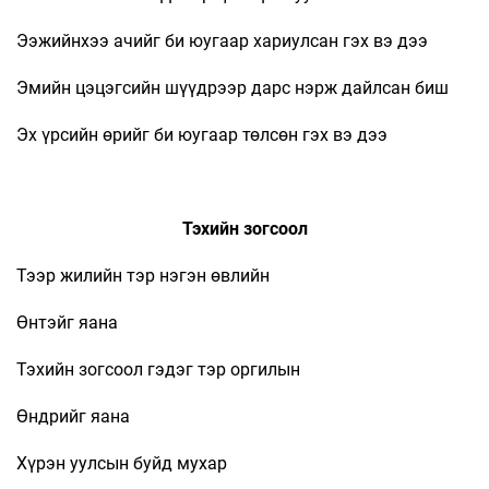
Ээжийнхээ ачийг би юугаар хариулсан гэх вэ дээ
Эмийн цэцэгсийн шүүдрээр дарс нэрж дайлсан биш
Эх үрсийн өрийг би юугаар төлсөн гэх вэ дээ
Тэхийн зогсоол
Тээр жилийн тэр нэгэн өвлийн
Өнтэйг яана
Тэхийн зогсоол гэдэг тэр оргилын
Өндрийг яана
Хүрэн уулсын буйд мухар