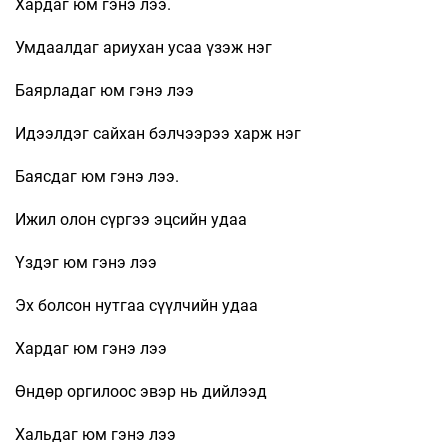
Хардаг юм гэнэ лээ.
Умдаалдаг ариухан усаа үзэж нэг
Баярладаг юм гэнэ лээ
Идээлдэг сайхан бэлчээрээ харж нэг
Баясдаг юм гэнэ лээ.
Ижил олон сүргээ эцсийн удаа
Yздэг юм гэнэ лээ
Эх болсон нутгаа сүүлчийн удаа
Хардаг юм гэнэ лээ
Өндөр оргилоос эвэр нь дийлээд
Хальдаг юм гэнэ лээ