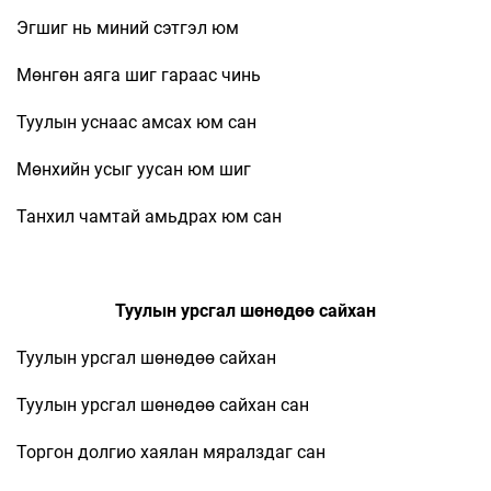
Эгшиг нь миний сэтгэл юм
Мөнгөн аяга шиг гараас чинь
Туулын уснаас амсах юм сан
Мөнхийн усыг уусан юм шиг
Танхил чамтай амьдрах юм сан
Туулын урсгал шөнөдөө сайхан
Туулын урсгал шөнөдөө сайхан
Туулын урсгал шөнөдөө сайхан сан
Торгон долгио хаялан мяралздаг сан