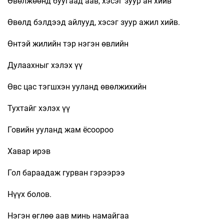
Өвөлжөөнд буугаад аав, хэсэг зуур ан хийв
Өвөлд бэлдээд айлууд, хэсэг зуур ажил хийв.
Өнтэй жилийн тэр нэгэн өвлийн
Дулаахныг хэлэх үү
Өвс цас тэгшхэн ууланд өвөлжихийн
Тухтайг хэлэх үү
Говийн ууланд жам ёсоороо
Хавар ирэв
Гол бараадаж гурван гэрээрээ
Нүүх болов.
Нэгэн өглөө аав минь намайгаа