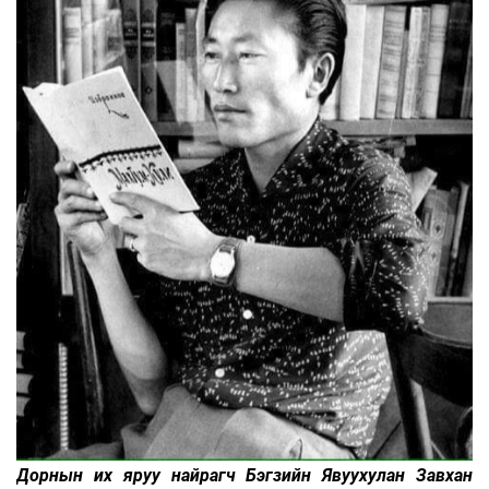
Дорнын их яруу найрагч Бэгзийн Явуухулан Завхан