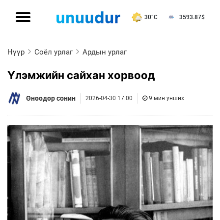
30°C
3593.87
$
Нүүр
Соёл урлаг
Ардын урлаг
Үлэмжийн сайхан хорвоод
Өнөөдөр сонин
2026-04-30 17:00
9 мин унших