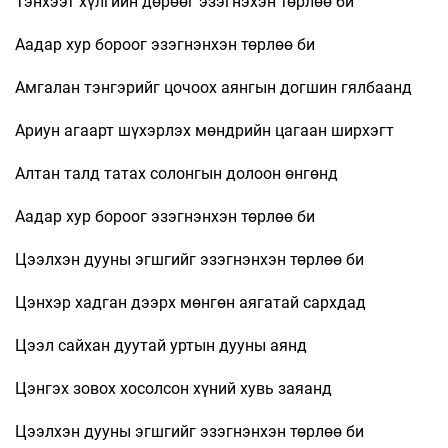
Тэнхээт хүлгийн дөрөөг эзэгнэхэн төрлөө би
Аадар хур бороог эзэгнэнхэн төрлөө би
Амгалан тэнгэрийг цочоох аянгын догшин гялбаанд
Ариун агаарт шүхэрлэх мөндрийн цагаан ширхэгт
Алтан талд татах солонгын долоон өнгөнд
Аадар хур бороог эзэгнэнхэн төрлөө би
Цээлхэн дууны эгшгийг эзэгнэнхэн төрлөө би
Цэнхэр хадган дээрх мөнгөн аягатай сархдад
Цээл сайхан дуутай уртын дууны аянд
Цэнгэх зовох хосолсон хүний хувь заяанд
Цээлхэн дууны эгшгийг эзэгнэнхэн төрлөө би