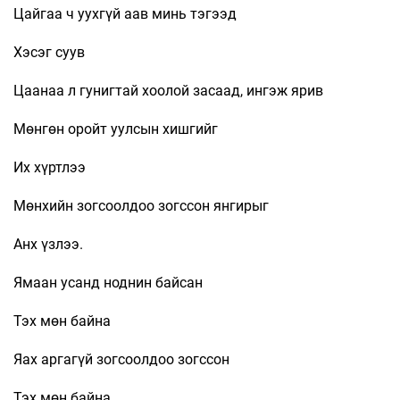
Цайгаа ч уухгүй аав минь тэгээд
Хэсэг суув
Цаанаа л гунигтай хоолой засаад, ингэж ярив
Мөнгөн оройт уулсын хишгийг
Их хүртлээ
Мөнхийн зогсоолдоо зогссон янгирыг
Анх үзлээ.
Ямаан усанд ноднин байсан
Тэх мөн байна
Яах аргагүй зогсоолдоо зогссон
Тэх мөн байна.