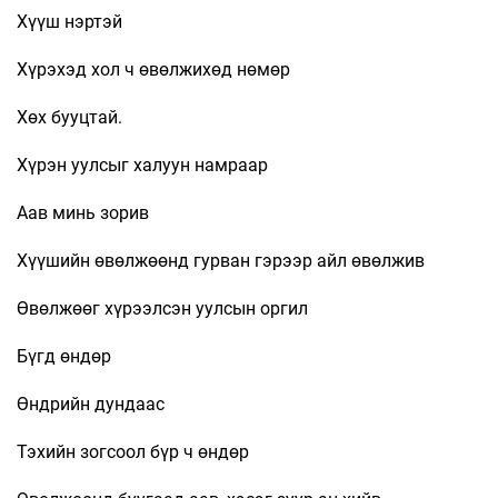
Хүүш нэртэй
Хүрэхэд хол ч өвөлжихөд нөмөр
Хөх бууцтай.
Хүрэн уулсыг халуун намраар
Аав минь зорив
Хүүшийн өвөлжөөнд гурван гэрээр айл өвөлжив
Өвөлжөөг хүрээлсэн уулсын оргил
Бүгд өндөр
Өндрийн дундаас
Тэхийн зогсоол бүр ч өндөр