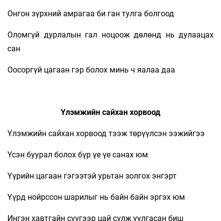
Онгон зүрхний амрагаа би ган тулга болгоод
Оломгүй дурлалын гал ноцоож дөлөнд нь дулаацах
сан
Оосоргүй цагаан гэр болох минь ч яалаа даа
Үлэмжийн сайхан хорвоод
Үлэмжийн сайхан хорвоод тээж төрүүлсэн ээжийгээ
Үсэн буурал болох бүр үе үе санах юм
Үүрийн цагаан гэгээтэй урьтан золгох энгэрт
Үүрд нойрссон шарилыг нь байн байн эргэх юм
Ингэн хавтгайн сүүгээр цай сүлж уулгасан биш