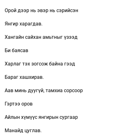
Орой дээр нь эвэр нь сэрийсэн
Янгир харагдав.
Хангайн сайхан амьтныг үзээд
Би баясав
Харлаг тэх зогсож байна гээд
Бараг хашхирав.
Аав минь дуугүй, тамхиа сорсоор
Гэртээ оров
Айлын хүмүүс янгирын сургаар
Манайд цуглав.