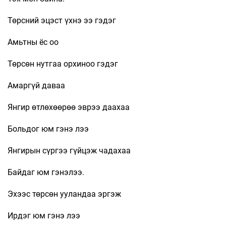
Төрсний эцэст үхнэ ээ гэдэг
Амьтны ёс оо
Төрсөн нутгаа орхиноо гэдэг
Амаргүй даваа
Янгир өтлөхөөрөө эврээ даахаа
Больдог юм гэнэ лээ
Янгирын сүргээ гүйцэж чадахаа
Байдаг юм гэнэлээ.
Эхээс төрсөн ууландаа эргэж
Ирдэг юм гэнэ лээ