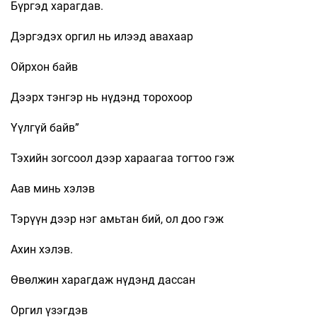
Бүргэд харагдав.
Дэргэдэх оргил нь илээд авахаар
Ойрхон байв
Дээрх тэнгэр нь нүдэнд торохоор
Yүлгүй байв”
Тэхийн зогсоол дээр хараагаа тогтоо гэж
Аав минь хэлэв
Тэрүүн дээр нэг амьтан бий, ол доо гэж
Ахин хэлэв.
Өвөлжин харагдаж нүдэнд дассан
Оргил үзэгдэв