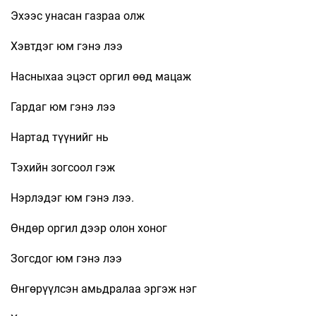
Эхээс унасан газраа олж
Хэвтдэг юм гэнэ лээ
Насныхаа эцэст оргил өөд мацаж
Гардаг юм гэнэ лээ
Нартад түүнийг нь
Тэхийн зогсоол гэж
Нэрлэдэг юм гэнэ лээ.
Өндөр оргил дээр олон хоног
Зогсдог юм гэнэ лээ
Өнгөрүүлсэн амьдралаа эргэж нэг