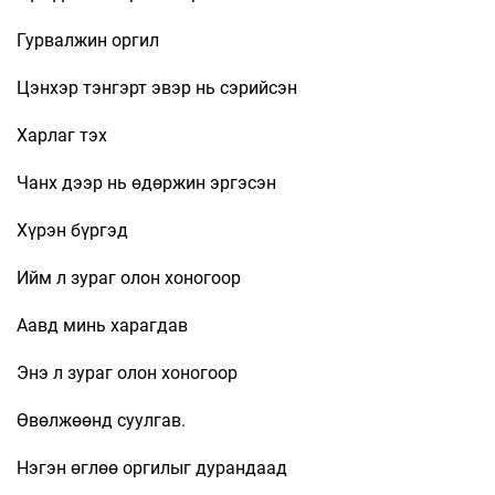
Гурвалжин оргил
Цэнхэр тэнгэрт эвэр нь сэрийсэн
Харлаг тэх
Чанх дээр нь өдөржин эргэсэн
Хүрэн бүргэд
Ийм л зураг олон хоногоор
Аавд минь харагдав
Энэ л зураг олон хоногоор
Өвөлжөөнд суулгав.
Нэгэн өглөө оргилыг дурандаад