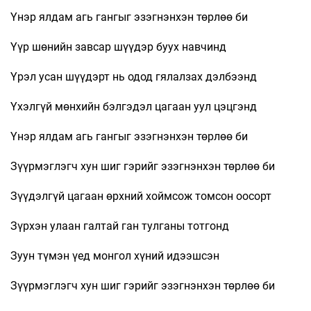
Үнэр ялдам агь гангыг эзэгнэнхэн төрлөө би
Үүр шөнийн завсар шүүдэр буух навчинд
Үрэл усан шүүдэрт нь одод гялалзах дэлбээнд
Үхэлгүй мөнхийн бэлгэдэл цагаан уул цэцгэнд
Үнэр ялдам агь гангыг эзэгнэнхэн төрлөө би
Зүүрмэглэгч хун шиг гэрийг эзэгнэнхэн төрлөө би
Зүүдэлгүй цагаан өрхний хоймсож томсон оосорт
Зүрхэн улаан галтай ган тулганы тотгонд
Зуун түмэн үед монгол хүний идээшсэн
Зүүрмэглэгч хун шиг гэрийг эзэгнэнхэн төрлөө би