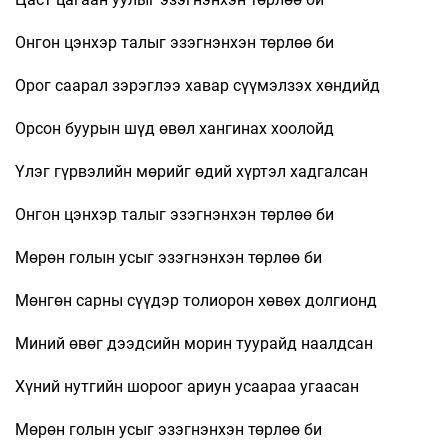
Онгон цэнхэр талыг эзэгнэнхэн төрлөө би
Орог саарал зэрэглээ хавар сүүмэлзэх хөндийд
Орсон буурын шүд өвөл хангинах хоолойд
Үлэг гүрвэлийн мөрийг өдий хүртэл хадгалсан
Онгон цэнхэр талыг эзэгнэнхэн төрлөө би
Мөрөн голын усыг эзэгнэнхэн төрлөө би
Мөнгөн сарны сүүдэр толиорон хөвөх долгионд
Миний өвөг дээдсийн морин туурайд наалдсан
Хүний нутгийн шороог ариун усаараа угаасан
Мөрөн голын усыг эзэгнэнхэн төрлөө би