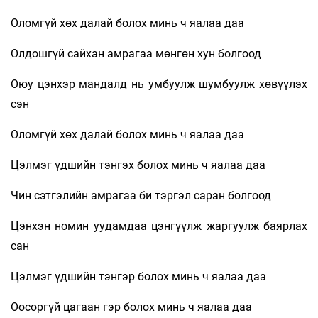
Оломгүй хөх далай болох минь ч яалаа даа
Олдошгүй сайхан амрагаа мөнгөн хун болгоод
Оюу цэнхэр мандалд нь умбуулж шумбуулж хөвүүлэх
сэн
Оломгүй хөх далай болох минь ч яалаа даа
Цэлмэг үдшийн тэнгэх болох минь ч яалаа даа
Чин сэтгэлийн амрагаа би тэргэл саран болгоод
Цэнхэн номин уудамдаа цэнгүүлж жаргуулж баярлах
сан
Цэлмэг үдшийн тэнгэр болох минь ч яалаа даа
Оосоргүй цагаан гэр болох минь ч яалаа даа