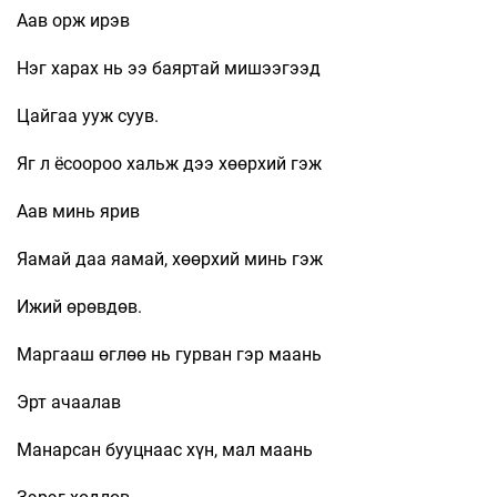
Аав орж ирэв
Нэг харах нь ээ баяртай мишээгээд
Цайгаа ууж суув.
Яг л ёсоороо хальж дээ хөөрхий гэж
Аав минь ярив
Яамай даа яамай, хөөрхий минь гэж
Ижий өрөвдөв.
Маргааш өглөө нь гурван гэр маань
Эрт ачаалав
Манарсан бууцнаас хүн, мал маань