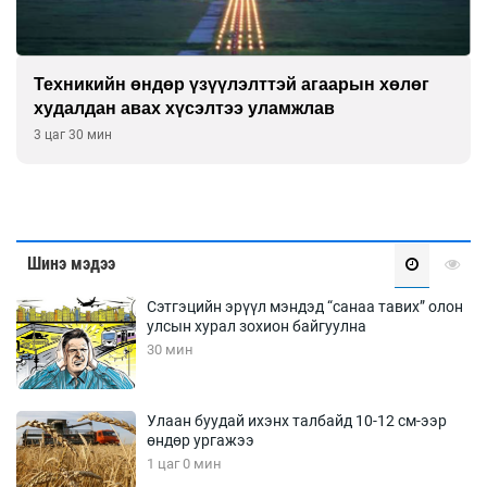
Техникийн өндөр үзүүлэлттэй агаарын хөлөг
худалдан авах хүсэлтээ уламжлав
3 цаг 30 мин
Шинэ мэдээ
Сэтгэцийн эрүүл мэндэд “санаа тавих” олон
улсын хурал зохион байгуулна
30 мин
Улаан буудай ихэнх талбайд 10-12 см-ээр
өндөр ургажээ
1 цаг 0 мин