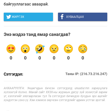
байгууллагаас аваарай.
ЖИРГЭХ
ХУВААЛЦАХ
Энэ мэдээ танд ямар санагдав?
0
0
0
0
0
0
Сэтгэгдэл:
Таны IP: (216.73.216.247)
АНХААРУУЛГА: Уншигчдын бичсэн сэтгэгдэлд unuudur.mn хариуцлага
хүлээхгүй болно. Манай сайт ХХЗХ-ны журмын дагуу зүй зохисгүй зарим
үг, хэллэгийг хязгаарласан тул Та сэтгэгдэл бичихдээ бусдын эрх ашгийг
хүндэтгэн үзнэ үү. Хэм хэмжээ зөрчсөн сэтгэгдлийг админ устгах эрхтэй.