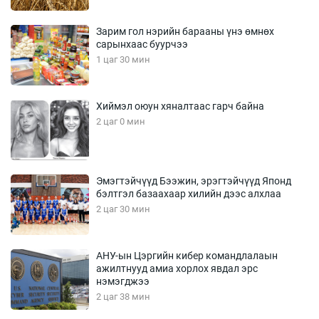
Зарим гол нэрийн барааны үнэ өмнөх
сарынхаас буурчээ
1 цаг 30 мин
Хиймэл оюун хяналтаас гарч байна
2 цаг 0 мин
Эмэгтэйчүүд Бээжин, эрэгтэйчүүд Японд
бэлтгэл базаахаар хилийн дээс алхлаа
2 цаг 30 мин
АНУ-ын Цэргийн кибер командлалаын
ажилтнууд амиа хорлох явдал эрс
нэмэгджээ
2 цаг 38 мин