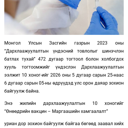
Монгол Улсын Засгийн газрын 2023 оны
“Дархлаажуулалтын үндэсний товлолыг шинэчлэн
батлах тухай” 472 дугаар тогтоол болон холбогдох
хууль тогтоомжийг үндэслэн Дархлаажуулалтын
ээлжит 10 хоног-ийг 2026 оны 5 дугаар сарын 25-наас
6 дугаар сарын 05-ны өдрүүдэд улс орон даяар зохион
байгуулж байна.
Энэ жилийн дархлаажуулалтын 10 хоногийг
“Өнөөдрийн вакцин – Маргаашийн хамгаалалт”
уриан дор зохион байгуулж байгаа бөгөөд заавал хийх