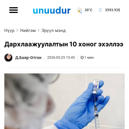
30°C
3593.93
$
Нүүр
Нийгэм
Эрүүл мэнд
Дархлаажуулалтын 10 хоног эхэллээ
Д.Баяр-Отгон
2026-05-25 15:45
1 мин