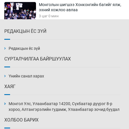
Монголын шигшээ Хонконгийн багийг ялж,
эхний хожлоо авлаа
3 цаг 0 мин
РЕДАКЦЫН ЁС ЗҮЙ
Техникийн өндөр үзүүлэлттэй агаарын хөлөг
худалдан авах хүсэлтээ уламжлав
3 цаг 30 мин
Редакцын ёс зүй
СУРТАЛЧИЛГАА БАЙРШУУЛАХ
“Шатахууны бус, бодлогын хомсдол
нүүрлээд байна”
Үнийн санал харах
4 цаг 0 мин
ХАЯГ
Дөрвөн чиглэлд шөнийн автобус иргэдэд
үйлчилж буй гэв
Монгол Улс, Улаанбаатар 14200, Сүхбаатар дүүрэг 8-р
4 цаг 30 мин
хороо, Алтангэрэлийн гудамж, Улаанбаатар зочид буудал
ХОЛБОО БАРИХ
“Туул усан цогцолбор”-ын ТЭЗҮ-ийг