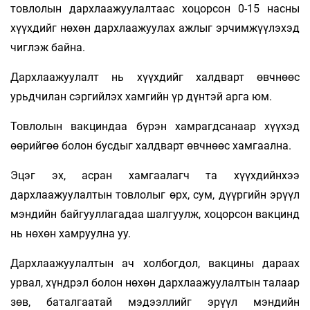
товлолын дархлаажуулалтаас хоцорсон 0-15 насны
хүүхдийг нөхөн дархлаажуулах ажлыг эрчимжүүлэхэд
чиглэж байна.
Дархлаажуулалт нь хүүхдийг халдварт өвчнөөс
урьдчилан сэргийлэх хамгийн үр дүнтэй арга юм.
Товлолын вакциндаа бүрэн хамрагдсанаар хүүхэд
өөрийгөө болон бусдыг халдварт өвчнөөс хамгаална.
Эцэг эх, асран хамгаалагч та хүүхдийнхээ
дархлаажуулалтын товлолыг өрх, сум, дүүргийн эрүүл
мэндийн байгууллагадаа шалгуулж, хоцорсон вакцинд
нь нөхөн хамруулна уу.
Дархлаажуулалтын ач холбогдол, вакцины дараах
урвал, хүндрэл болон нөхөн дархлаажуулалтын талаар
зөв, баталгаатай мэдээллийг эрүүл мэндийн