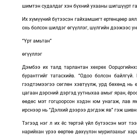
шимтэн судалдаг хэн бүхний ухааны шигшүүрт га
Их хүмүүний бүтээсэн гайхамшигт ертөнцөөр аялж
охь болсон шилдэг өгүүллэг, шүлгийн дээжээс у
“Үрт амьтан”
өгүүллэг
Дэмбээ их талд тарлантан хөхрөх Оор­цо­гийнх
бурантгийг та­тасхийв. “Одоо болсон байлгүй.
гээдтэмээгээ сөглөн хэвтүүлж, урд бөхөнд нь 
цагаан дэрсний дэргэд уутныхаа амыг яран, ёроо
өөдөс мэт гогцоорсон хэдэн юм унагаж, лав ям
ирснээр нь “Дэлхий дээ­рээ дэгдэж яв” гэж шивн
Тэгээд нэг л их ёс төртэй үйл бүтээсэн мэт тээ
нарийхан үрээ өөр­төө дөхүүлэн мурилзахыг хар