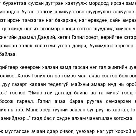
т бурантгаа сулхан дугтран хэвтүүлж мордоод ирсэн зама
ээндээ бутан тол­гой хамхуул өвс шүүрүүлэн алхуулав
мэт ирсэн тэмээгээ нэг бахархан, нэг өрөвдөн, сайн амр
 цээжинд нэг их өгөөмөр өрөвч сэтгэл шуудайд хийсэн у
ингийн даамал Дандий, хөтөч Гэпил хоёрт, өөрийгөө хэтэ
хэмээн хэлэх хэлэхгүй үгээр дайрч, бухимдаж хорссон 
 байлаа.
дийгөөр хөвөрсөн халзан замд гарсан нэг гал жингийн цу
ол­жээ. Хөтөч Гэпил өглөө тэмээ мал, ачаа сэлтээ болго
эг дуу газарт хадаан төдөлгүй майхны амаар нүд нь оро
эж” гэснээ “Ямар гай дагаад байна аа та минь” гээд э
осож гарвал, Гэпил ачаа бараа руугаа сэмээрхэн 
х нь тэр. Мань хоёр түүний заасан зүг рүү нь хартал, Г
мээнийдээр...” гээд бас л хэдэн алхам ча­нагш­лан зогсжээ.
ж мулталсан ачаан дээр очвол, үнэхээр нэг урт хорхой 