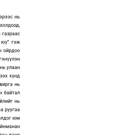
Сошиал хийрхэлд
“барьцаалагдсан” сайд,
дарга нарын туйлшрал
эрээс нь
11 цаг 17 мин
холдоод,
 газраас
Боловсролын чанар
уруудах бүрд босгоо
 юү” гэж
намсгасаар л байх уу
н ойрдоо
11 цаг 47 мин
гэнүүлэн
 нь улаан
Монгол Улсын эмэгтэй
шигшээ баг өмсгөлөө
үзэх хүнд
гардан авлаа
вирга нь
Өчигдөр 18 цаг 31 мин
н байтал
К.Роналдугийн хуримд
үйлийг нь
хэн уригдав
аа руугаа
Өчигдөр 17 цаг 00 мин
болдог юм
ийнманан
“Халзан бүрэгтэй”
тэн дээр