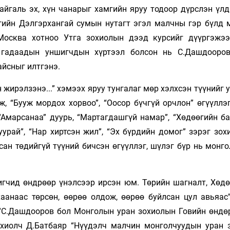
йгаль эх, хүн чанарыг хамгийн яруу тодоор дүрслэн үлд
гийн Дэлгэрхангай сумын нутагт эгэл малчны гэр бүлд 
осква хотноо Утга зохиолын дээд курсийг дүүргэжээ
н гадаадын уншигчдын хүртээл болсон нь С.Дашдооро
айсныг илтгэнэ.
н жирэлзэнэ...” хэмээх яруу тунгалаг мөр хэлхсэн түүнийг
ж, “Бууж мордох хорвоо”, “Оосор бүчгүй орчлон” өгүүллэ
“Амарсанаа” дуурь, “Мартагдашгүй намар”, “Хөдөөгийн ба
урай”, “Нар хиртсэн жил”, “Эх бүрдийн домог” зэрэг зох
ан төдийгүй түүний бичсэн өгүүллэг, шүлэг бүр нь монго
вигчид өндрөөр үнэлсээр ирсэн юм. Төрийн шагналт, Хөд
хаанаас төрсөн, өөрөө олдож, өөрөө буйлсан цул авьяас
“С.Дашдооров бол Монголын уран зохиолын Говийн өндө
хиолч Д.Батбаяр “Нүүдэлч малчин монголчуудын уран 