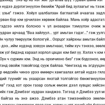
эн нүдээ дүрлэгэнүүлэн бөхийж “Арай бид зулзагыг нь тээ
ж үзье” гэжээ. Хоёул шалбалзан баглаатай ачаагаа задл
урван бор юм үрчилзэн хөрвөж байлаа. Мань хоёр адасгат
 гэдсээ нялга болсноо ч үл анзааран тэмүүлэн очиж 
дран арчаад “Ваа зайлуул... үрт амьтан гэдэг...” гэж уул
н чулуу төөрүүлж болохгүй... Оорцог хайрхны амьтан байлг
 дээ...ийм нүдэнд зэвүүн амьтнаас, тийм хүч тэнхээ, зөөл
явж үз! бидэнд хараал хорлол цацах юм бил үү. Хэлэх ч юм
Юун ч сүржин юм. Энд нь орхичихно биз” гэж бодсоноо, ө
тэнд овойж товойгоод сууж байлаа. Чингэхэд нь эгдүүцэн
эр өөдсийн чинээ үрээ өмөөрч хамгаалах аятай нүдээ гял
ндий түүнийг нь ухаарсан янзтай толгойгоо бөнжгөнүүлэн
яв” гээд хот орон газар сольж өмсөх дээл хувцас хийсэн
хийх гэж Дэмбээг нудран ханджээ. Тэгээд л Дэмбээ уул м
 байгаа нь энэ ажээ. Дэмбээ атан тэмээнийхээ зөөлө
хэмээн гоморхож явав гэж, харин ч үрт хүний үйл бүтээс