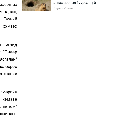
агнах зөрчил буурсангүй
ээсэн их
5 цаг 47 мин
мэндэлж,
. Түүний
Х.Улам-Өрнөх байр
в хэмээх
урагшилж, долоод
жагсжээ
6 цаг 17 мин
 уншигчид
г, “Өндөр
Ж.Лхагвабат өсвөр
үеийнхний ДАШТ-ийг
ясгалан”
дэнсэлнэ
иолоороо
6 цаг 47 мин
л хэлний
Иран тэсэж үлдсэн ч
удаан хугацаанд хүнд
үеийг туулна
өлмөрийн
7 цаг 17 мин
” хэмээн
р нь юм”
Боловсролын зээлийн
сангаар гадаадад
зохиолыг