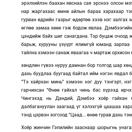
эрэлхийлэн баахан явснаа сая эрснээ олсон мэ
нар жаргахаас өмнө айлын бараа харахаар тэм
гурван өдрийн газрыг өдөртөө хээв нэг залгах 
өглөө замаа хөөе гэж бодож явлаа. Дэмбээгийн
цэндийж байх шиг санагдана. Тэр буцаж очоод ж
барьж, хурууны үзүүрт ялимгүй юманд зарлаа 
тайлна хэмээн санаж яваагаа ч мартаж ор­хисон
хөндлөн гүвээ нуруу дамнан бор толгод шар хөн
дахь буудлаа буугаад байтал ийм нэгэн явдал б
“Tэ хайрхан минь” хэмээн нэг дуу тэнгэрт, н
гарчихсан “Өнөө гайхал чинь бас хүрээд ирчх
Чингэхэд нь Дандий, Дэмбээ хоёр гайхан б
далбагануулан заагаад үг хэлэхгүй цаашаа харай
тэнд цэрвэн зогсоод “Цаад... өнөө гурав дахь тэ­
Хоёр жинчин Гэпилийн зааснаар шо­рыгнь унага