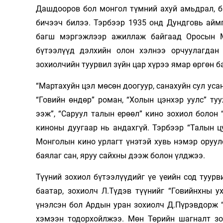
Дашдооров бол монгол түмний ахуй амьдрал, ба
Олимп 2024
бичээч билээ. Тэрбээр 1935 онд Дундговь айм
багш мэргэжлээр ажиллаж байгаад Оросын М
бүтээлүүд дэлхийн олон хэлнээ орчуулагда
зохиолчийн туурвил зүйн цар хүрээ ямар өргөн б
“Мартахуйн цэл мөсөн доогуур, санахуйн сул уса
“Говийн өндөр” роман, “Холын цэнхэр уулс” туу
ээж”, “Саруул талын ерөөл” кино зохиол болон 
киноны дуугаар нь андахгүй. Тэрбээр “Талын цу
Монголын кино урлагт үнэтэй хувь нэмэр оруулс
баялаг сан, яруу сайхны дээж болон үлджээ.
Түүний зохиол бүтээлүүдийг үе үеийн сод туур
баатар, зохиолч Л.Түдэв түүнийг “Говийнхны у
үнэлсэн бол Ардын уран зохиолч Д.Пүрэвдорж 
хэмээн тодорхойлжээ. Мөн Төрийн шагналт зо