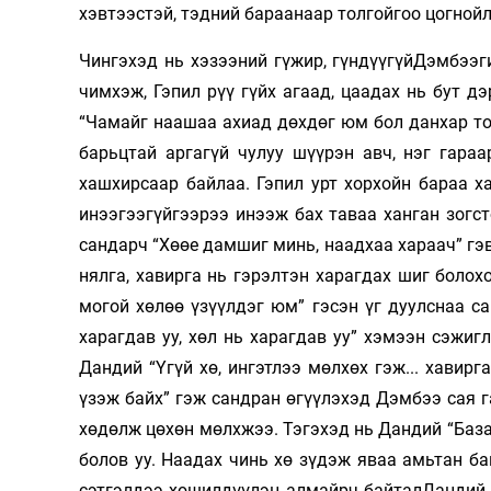
хэв­тээстэй, тэдний бараанаар толгойгоо цог­ной
Чингэхэд нь хэзээний гүжир, гүн­дүү­гүйДэмбээ
чимхэж, Гэпил рүү гүйх агаад, цаадах нь бут д
“Чамайг наашаа ахиад дөхдөг юм бол данхар тол
барьцтай аргагүй чулуу шүүрэн авч, нэг гара
хашхирсаар байлаа. Гэпил урт хорхойн бараа 
инээгээгүйгээрээ инээж бах таваа ханган зогс
сандарч “Хөөе дамшиг минь, наадхаа хараач” гэв
нялга, хавирга нь гэрэлтэн харагдах шиг болохо
могой хөлөө үзүүлдэг юм” гэсэн үг дуулснаа с
харагдав уу, хөл нь харагдав уу” хэмээн сэжи
Дандий “Үгүй хө, ингэтлээ мөлхөх гэж... хавирг
үзэж байх” гэж сандран өгүүлэхэд Дэмбээ сая г
хөдөлж цөхөн мөлхжээ. Тэгэхэд нь Дандий “База
болов уу. Наадах чинь хө зүдэж яваа амьтан б
сэтгэлдээ хөшилдүүлэн алмайрч байталДандий д