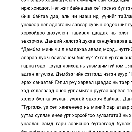
ирж хонодог. Нэг жиг байна даа хө” гэснээ бүлт
биш байгаа даа, аль чи нааш ир, үүнийг тайл
үнэхээр нэг адасганы завсар сурын өөдөс шиг г
хорхойдоо дөхүүлэн тавивал цаадах нь элэг
эвхэрчээ. Дандий хөлстэй духаа ханцуйгаараа шу
“Дэмбээ минь чи л наадахаа аваад морд...нутгий
аяараа лус ч байгаа юм бил үү? Үхтэл үр гэж энэ
гарна гэдэг...хүнд ярихад нь үнэмшимгүй юм... 
адган өгүүлэв. Дэмбээгийн сэтгэлд нэгэн зуур “
эрэх санаатай Гэпил рүү харвал цаадах нь тээр 
хэд хялалзаад өнөө урт амьтан руугаа харвал т
хэлээ булталзуулан, ууртай эвхэрч байлаа. Да
“Түргэлж үз хөл хөнгөнөөр нь миний хар атаар 
уутаа суллан өнөө урт хорхойгоо зулзагатай нь 
унаалан замд гарч зорьсноо бүтээгээд буцаж
бүүвэйлэгдэн юундаа ч яльгүй юманд зарагдлаа 