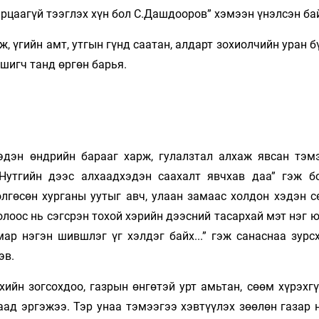
рцаагүй тээглэх хүн бол С.Дашдооров” хэмээн үнэлсэн ба
, үгийн амт, утгын гүнд саатан, алдарт зохиолчийн уран 
ншигч танд өргөн барья.
эдэн өндрийн барааг харж, гулалз­тал ал­хаж явсан тэм
 Нутгийн дээс ал­хаадхэдэн саахалт явчхав даа” гэж бо
өлгөсөн хурганы уутыг авч, улаан замаас холдон хэдэн с
лоос нь сэгсрэн тохой хэрийн дээсний тасархай мэт нэг 
ар нэгэн шившлэг үг хэлдэг байх...” гэж санаснаа зурс
эв.
хийн зогсохдоо, газрын өнгөтэй урт амь­тан, сөөм хүрэхг
аад эргэжээ. Тэр унаа тэмээгээ хэвтүүлэх зөөлөн газар 