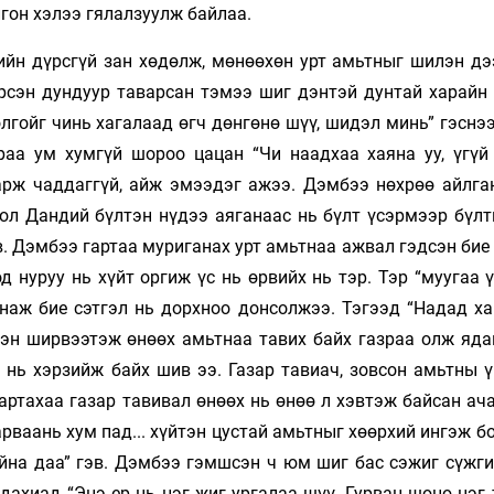
лгон хэлээ гялалзуулж байлаа.
гийн дүрсгүй зан хөдөлж, мөнөөхөн урт амьтныг шилэн дэ
эрсэн дундуур таварсан тэмээ шиг дэнтэй дунтай харайн 
гойг чинь хагалаад өгч дөнгөнө шүү, шидэл минь” гэснээ
араа ум хумгүй шороо цацан “Чи наадхаа хаяна уу, үгүй
харж чаддаггүй, айж эмээдэг ажээ. Дэмбээ нөхрөө айлга
тол Дандий бүлтэн нүдээ аяганаас нь бүлт үсэрмээр бүлт
. Дэмбээ гартаа муриганах урт амьтнаа ажвал гэдсэн бие
д нуруу нь хүйт оргиж үс нь өрвийх нь тэр. Тэр “муугаа 
анаж бие сэтгэл нь дорхноо донсолжээ. Тэгээд “Надад ха
глэн ширвээтэж өнөөх амьтнаа тавих байх газраа олж яда
а нь хэрзийж байх шив ээ. Газар тавиач, зовсон амьтны 
артахаа газар тавивал өнөөх нь өнөө л хэвтэж байсан ач
рваань хум пад... хүйтэн цустай амьтныг хөөрхий ингэж 
айна даа” гэв. Дэмбээ гэмшсэн ч юм шиг бас сэжиг сүжг
ахиад “Энэ ер нь нэг жиг ургалаа шүү. Гурван шөнө нэг 