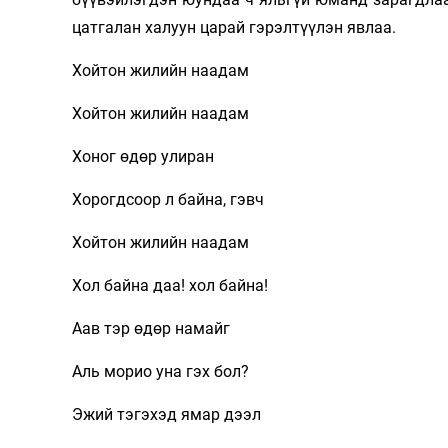
цатгалан халуун царай гэрэлтүүлэн явлаа.
Хойтон жилийн наадам
Хойтон жилийн наадам
Хоног өдөр улиран
Хорогдсоор л байна, гэвч
Хойтон жилийн наадам
Хол байна даа! хол байна!
Аав тэр өдөр намайг
Аль морио уна гэх бол?
Эжий тэгэхэд ямар дээл