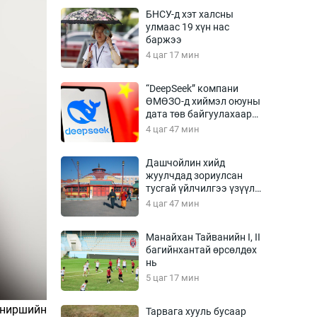
Урлагтай яриа
БНСУ-д хэт халсны
өрчил
улмаас 19 хүн нас
баржээ
энд-Эрхэм баян
4 цаг 17 мин
“DeepSeek” компани
ӨМӨЗО-д хиймэл оюуны
хүний үг
дата төв байгуулахаар
төлөвлөж байна
4 цаг 47 мин
Дашчойлин хийд
жуулчдад зориулсан
ага
Бусад
тусгай үйлчилгээ үзүүлж
эхэлжээ
4 цаг 47 мин
Фото
сурвалжлагч
Видео
Манайхан Тайванийн I, II
Инфографик
багийнхантай өрсөлдөх
нь
Санал асуулга
5 цаг 17 мин
униршийн
Тарвага хууль бусаар