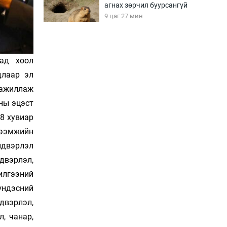
агнах зөрчил буурсангүй
9 цаг 27 мин
Х.Улам-Өрнөх байр
урагшилж, долоод
сад хоол
жагсжээ
длаар эл
9 цаг 57 мин
 ажиллаж
оны эцэст
Ж.Лхагвабат өсвөр
үеийнхний ДАШТ-ийг
.8 хувиар
дэнсэлнэ
тээмжийн
10 цаг 27 мин
лдвэрлэл
Иран тэсэж үлдсэн ч
двэрлэл,
удаан хугацаанд хүнд
илгээний
үеийг туулна
10 цаг 57 мин
үндэсний
двэрлэл,
Боловсролын зээлийн
, чанар,
сангаар гадаадад