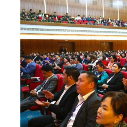
126-гийн НЭГ
Ертөнц
Спорт
Нийгэм
Бөх
Техник технологи
Сагсан бөмбөг
Шинжлэх ухаан
Хөлбөмбөг
Сонин хачин
Олимпын төрөл
Дэлхийн монгол
Тулааны спорт
Олимпын бус төр