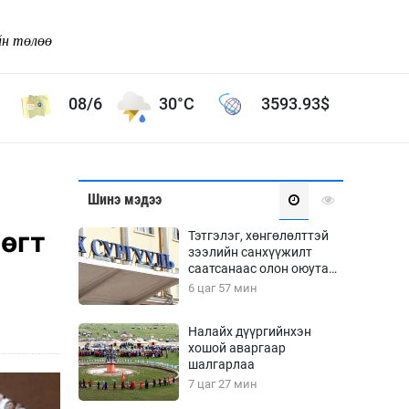
йн төлөө
08/6
30°C
3593.93
$
Соёл урлаг
Шинэ мэдээ
ой хөгжлийн зорилго -
Сонгодог урлаг
рөгт
Тэтгэлэг, хөнгөлөлттэй
Ардын урлаг
зээлийн санхүүжилт
саатсанаас олон оюутан
Дүрслэх урлаг
төлбөрийн дарамтад
6 цаг 57 мин
Өв соёл
оров
таг
Кино урлаг
Налайх дүүргийнхэн
хошой аваргаар
 орчин
Цирк
шалгарлаа
ол
7 цаг 27 мин
Рок поп, хип хоп
энд