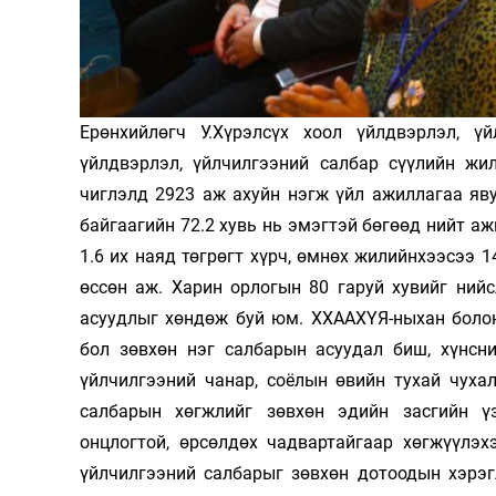
Олимп 2024
Ерөнхийлөгч У.Хүрэлсүх хоол үйлдвэрлэл, ү
үйлдвэрлэл, үйлчилгээний салбар сүүлийн жи
чиглэлд 2923 аж ахуйн нэгж үйл ажиллагаа яву
байгаагийн 72.2 хувь нь эмэгтэй бөгөөд нийт аж
1.6 их наяд төгрөгт хүрч, өмнөх жилийнхээсээ 1
өссөн аж. Харин орлогын 80 гаруй хувийг ний
асуудлыг хөндөж буй юм. ХХААХҮЯ-ныхан болон
бол зөвхөн нэг салбарын асуудал биш, хүнсни
үйлчилгээний чанар, соёлын өвийн тухай чуха
салбарын хөгжлийг зөвхөн эдийн засгийн үз
онцлогтой, өрсөлдөх чадвартайгаар хөгжүүлэх
үйлчилгээний салбарыг зөвхөн дотоодын хэрэгл