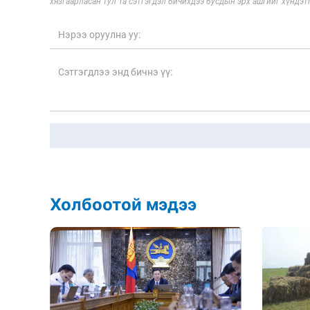
хязгаарласан тул Та сэтгэгдэл бичихдээ бусдын эрх ашгийг хүндэтг
Холбоотой мэдээ