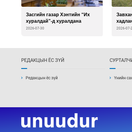
Засгийн газар Хэнтийн “Их
Завхан
хуралдай”-д хуралдана
хадла
ханга
2026-07-30
2026-07-
РЕДАКЦЫН ЁС ЗҮЙ
СУРТАЛЧ
Редакцын ёс зүй
Үнийн са