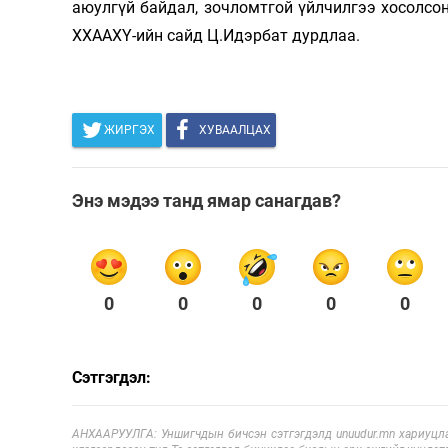
аюулгүй байдал, зочломтгой үйлчилгээ хосолсон
ХХААХҮ-ийн сайд Ц.Идэрбат дурдлаа.
ЖИРГЭХ
ХУВААЛЦАХ
Энэ мэдээ танд ямар санагдав?
0
0
0
0
0
Сэтгэгдэл:
АНХААРУУЛГА: Уншигчдын бичсэн сэтгэгдэлд unuudur.mn хариуцла