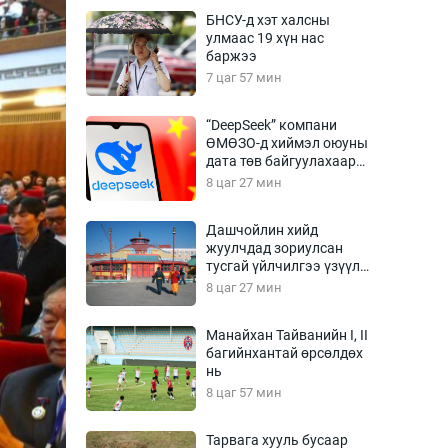
Урлагтай яриа
БНСУ-д хэт халсны
өрчил
улмаас 19 хүн нас
баржээ
энд-Эрхэм баян
7 цаг 57 мин
“DeepSeek” компани
ӨМӨЗО-д хиймэл оюуны
хүний үг
дата төв байгуулахаар
төлөвлөж байна
8 цаг 27 мин
Дашчойлин хийд
жуулчдад зориулсан
ага
Бусад
тусгай үйлчилгээ үзүүлж
эхэлжээ
8 цаг 27 мин
Фото
сурвалжлагч
Видео
Манайхан Тайванийн I, II
Инфографик
багийнхантай өрсөлдөх
нь
Санал асуулга
8 цаг 57 мин
Тарвага хууль бусаар