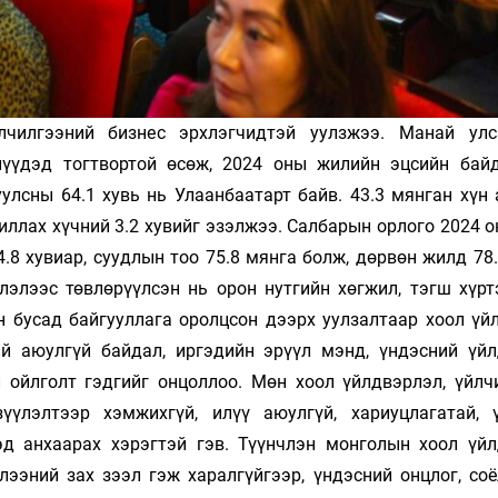
йлчилгээний бизнес эрхлэгчидтэй уулзжээ. Манай ул
лүүдэд тогтвортой өсөж, 2024 оны жилийн эцсийн бай
улсны 64.1 хувь нь Улаанбаатарт байв. 43.3 мянган хүн
иллах хүчний 3.2 хувийг эзэлжээ. Салбарын орлого 2024 
4.8 хувиар, суудлын тоо 75.8 мянга болж, дөрвөн жилд 78
слэлээс төвлөрүүлсэн нь орон нутгийн хөгжил, тэгш хүр
 бусад байгууллага оролцсон дээрх уулзалтаар хоол үй
й аюулгүй байдал, иргэдийн эрүүл мэнд, үндэсний үйл
л ойлголт гэдгийг онцоллоо. Мөн хоол үйлдвэрлэл, үйлч
үүлэлтээр хэмжихгүй, илүү аюулгүй, хариуцлагатай, 
эд анхаарах хэрэгтэй гэв. Түүнчлэн монголын хоол үйл
ээний зах зээл гэж харалгүйгээр, үндэсний онцлог, соёл