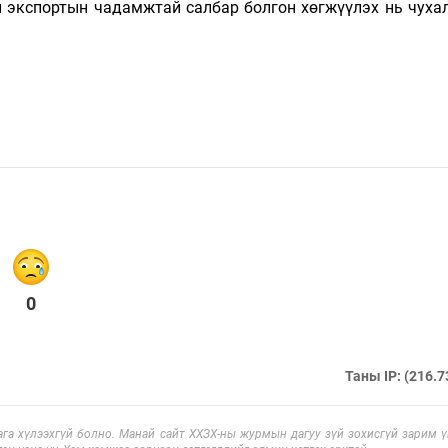
 экспортын чадамж­тай салбар болгон хөгжүүлэх нь чухал
0
Таны IP: (216.7
га хүлээхгүй болно. Манай сайт ХХЗХ-ны журмын дагуу зүй зохисгүй зарим үг