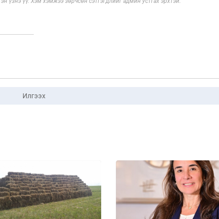
эн үзнэ үү. Хэм хэмжээ зөрчсөн сэтгэгдлийг админ устгах эрхтэй.
Илгээх