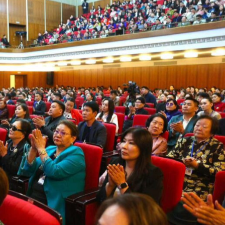
Ханш
Хэрэг з
Эрэлттэй мэдээ
Эрүүл м
Хууль ёс
Хүмүүс
Албаны 
Бусад
Life style
Ярилцл
Зөвлөгөө
Хоймор
Өнөөдрийн тухай
Уншигч-
өл