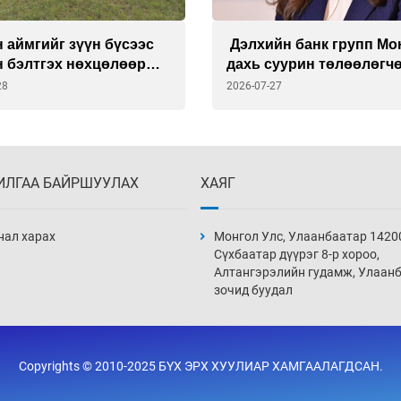
 аймгийг зүүн бүсээс
Дэлхийн банк групп Мо
н бэлтгэх нөхцөлөөр
дахь суурин төлөөлөгч
на
Викториа Делмоныг
28
2026-07-27
томиллоо
ИЛГАА БАЙРШУУЛАХ
ХАЯГ
нал харах
Монгол Улс, Улаанбаатар 1420
Сүхбаатар дүүрэг 8-р хороо,
Алтангэрэлийн гудамж, Улаан
зочид буудал
Copyrights © 2010-2025 БҮХ ЭРХ ХУУЛИАР ХАМГААЛАГДСАН.