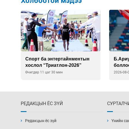
Холбоотой мэдээ
Спорт ба энтертайнментын
Б.Ари
хослол “Триатлон-2026”
болло
Өчигдөр 11 цаг 30 мин
2026-08-
РЕДАКЦЫН ЁС ЗҮЙ
СУРТАЛЧ
Редакцын ёс зүй
Үнийн са