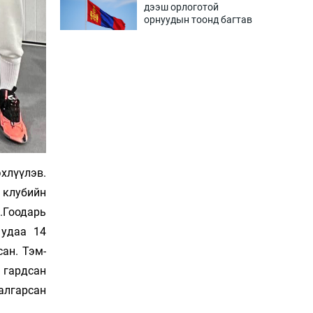
дээш орлоготой
орнуудын тоонд багтав
2 цаг 6 мин
Сошиал хийрхэлд
“барьцаалагдсан” сайд,
дарга нарын туйлшрал
2 цаг 36 мин
Боловсролын чанар
уруудах бүрд босгоо
намсгасаар л байх уу
хлүүлэв.
3 цаг 6 мин
 клубийн
Гоо­дарь
Монгол Улсын эмэгтэй
шигшээ баг өмсгөлөө
э удаа 14
гардан авлаа
ан. Тэм­­
17 цаг 35 мин
 гард­сан
К.Роналдугийн хуримд
шалгарсан
хэн уригдав