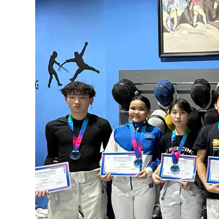
126-гийн НЭГ
Ертөнц
Спорт
Нийгэм
Бөх
Техник технологи
Сагсан бөмбөг
Шинжлэх ухаан
Хөлбөмбөг
Сонин хачин
Олимпын төрөл
Дэлхийн монгол
Тулааны спорт
Олимпын бус төр