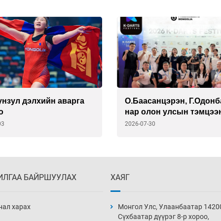
унзул дэлхийн аварга
О.Баасанцэрэн, Г.Одонб
о
нар олон улсын тэмцээ
мөнгөн медаль хүртжээ
03
2026-07-30
ИЛГАА БАЙРШУУЛАХ
ХАЯГ
нал харах
Монгол Улс, Улаанбаатар 1420
Сүхбаатар дүүрэг 8-р хороо,