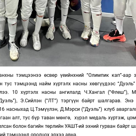
нхны тэмцээнээ өсвөр үеийнхний “Олим­пик кап”-аар э
өн тус тэмцээнд найм хүртэлх насны хөв­гүүдээс “Дуэль”
лээ. 10 хүртэлх нас­ны ангилалд Ч.Хангал (“Флеш”), М.
(“Дуэль”), Э.Сийлэн (“ЛТ”) тэр­гүүн байрт шалгарав. Эн
16 нас­ныхад Ц.Тэ­мүүлэн, Д.Мэрси (“Дуэль”) клуб авар­галс
аан алт, тус бүр та­ван мөнгө, хүрэл медаль хүр­тэж, цом
илсан болон багийн төрлийн УАШТ-ий эхний гурван байрт 
й тэм­цээнд орол­цох эрхээ авна.