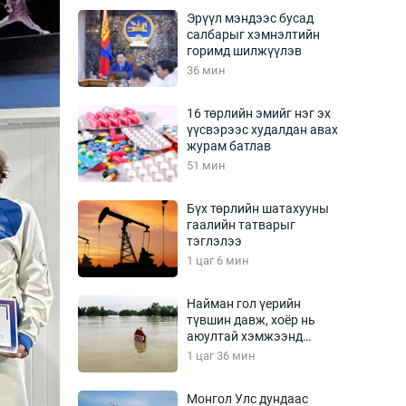
Урлагтай яриа
Эрүүл мэндээс бусад
өрчил
салбарыг хэмнэлтийн
горимд шилжүүлэв
энд-Эрхэм баян
36 мин
16 төрлийн эмийг нэг эх
үүсвэрээс худалдан авах
хүний үг
журам батлав
51 мин
Бүх төрлийн шатахууны
гаалийн татварыг
ага
Бусад
тэглэлээ
1 цаг 6 мин
Фото
сурвалжлагч
Видео
Найман гол үерийн
Инфографик
түвшин давж, хоёр нь
аюултай хэмжээнд
Санал асуулга
хүрчээ
1 цаг 36 мин
Монгол Улс дундаас