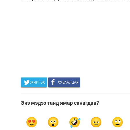
ЖИРГЭХ
ХУВААЛЦАХ
Энэ мэдээ танд ямар санагдав?