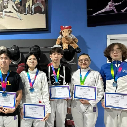
Ханш
Хэрэг з
Эрэлттэй мэдээ
Эрүүл м
Хууль ёс
Хүмүүс
Албаны 
Бусад
Life style
Ярилцл
Зөвлөгөө
Хоймор
Өнөөдрийн тухай
Уншигч-
өл