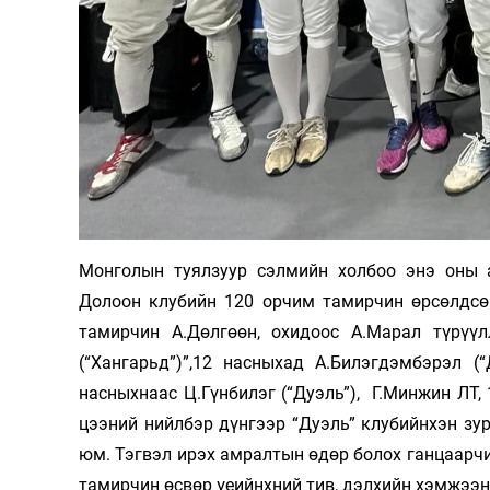
Олимп 2024
Монголын туялзуур сэлмийн холбоо энэ оны а
Долоон клу­бийн 120 орчим та­мир­чин өрсөлдс
тамирчин А.Дөл­гөөн, охи­доос А.Марал түрүүл
(“Хангарьд”)”,12 нас­­ныхад А.Билэг­дэм­бэрэл 
насныхнаас Ц.Гүн­­билэг (“Дуэль”), Г.Минжин ЛТ, 
цээний нийлбэр дүнгээр “Дуэль” клубийнхэн зур­г
юм. Тэгвэл ирэх амралтын өдөр болох ган­цаарч
тамирчин өс­вөр үеийнхний тив, дэлхийн хэмжээни