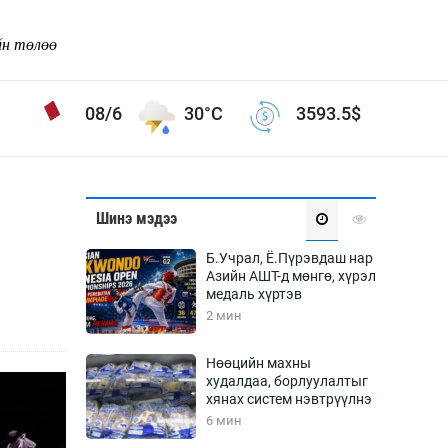
йн төлөө
08/6
30°C
3593.5
$
Соёл урлаг
Шинэ мэдээ
ой хөгжлийн зорилго -
Сонгодог урлаг
Б.Учрал, Ё.Пүрэвдаш нар
Ардын урлаг
Азийн АШТ-д мөнгө, хүрэл
медаль хүртэв
Дүрслэх урлаг
2 мин
Өв соёл
таг
Кино урлаг
Нөөцийн махны
худалдаа, борлуулалтыг
 орчин
Цирк
хянах систем нэвтрүүлнэ
ол
6 мин
Рок поп, хип хоп
энд