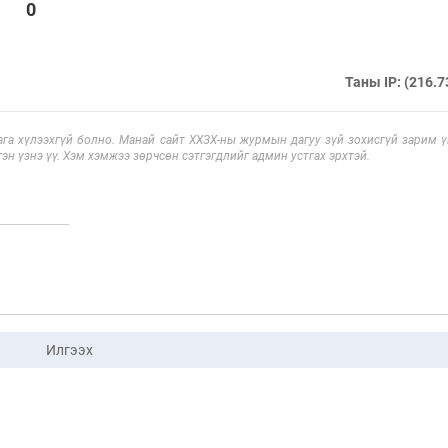
0
Таны IP: (216.7
га хүлээхгүй болно. Манай сайт ХХЗХ-ны журмын дагуу зүй зохисгүй зарим үг
эн үзнэ үү. Хэм хэмжээ зөрчсөн сэтгэгдлийг админ устгах эрхтэй.
Илгээх