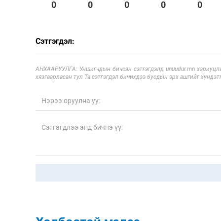
0
0
0
0
0
Сэтгэгдэл:
АНХААРУУЛГА: Уншигчдын бичсэн сэтгэгдэлд unuudur.mn хариуцла
хязгаарласан тул Та сэтгэгдэл бичихдээ бусдын эрх ашгийг хүндэтг