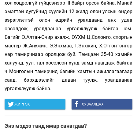
хол хоцролгүй гүйцсэнээр III байрт орсон байна. Манай
эмэгтэй дугуйчид сүүлийн 12 жилд олон улсын өндөр
зэрэглэлтэй олон өдрийн уралдаанд анх удаа
өрсөлдөж, уралдаанаа үргэлжлүүлж байгаа юм.
Багийг Э.Алтан-Очир ахалж, ОУХМ Ц.Солонго, спортын
мастер Ж.Анужин, Э.Энхмаа, Г.Энхжин, Х.Отгонтэнгэр
нар тамирч­наар оролцож буй. Тэмцээн 35-40 хэмийн
халуунд, уул, тал хосолсон хүнд замд явагдаж байгаа
ч Монголын тамирчид багийн хамтын ажиллагаагаар
саад, бэрхшээлийг даван туулж, уралдаанаа
үргэлжлүүлж байна.
ЖИРГЭХ
ХУВААЛЦАХ
Энэ мэдээ танд ямар санагдав?