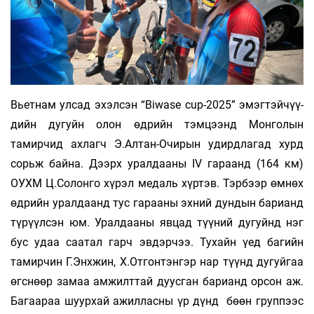
Вьетнам улсад эхэлсэн “Biwase cup-2025” эмэгтэй­чүү­
дийн дугуйн олон өдрийн тэмцээнд Монголын
тамирчид ахлагч Э.Алтан-Очирын удирдлагад хурд
сорьж байна. Дээрх уралдааны IV гараанд (164 км)
ОУХМ Ц.Солонго хүрэл медаль хүртэв. Тэрбээр өмнөх
өдрийн уралдаанд тус гарааны эхний дундын барианд
түрүүлсэн юм. Уралдааны явцад түүний дугуйнд нэг
бус удаа саатал гарч эвдэрчээ. Тухайн үед багийн
тамирчин Г.Энхжин, Х.Отгонтэнгэр нар түүнд дугуйгаа
өгснөөр замаа амжилттай дуусган барианд орсон аж.
Багаараа шуурхай ажилласны үр дүнд бөөн группээс