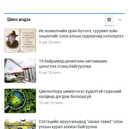
Шинэ мэдээ
Их зохиолчийн уран бүтээл, туурвил зүйн
онцлогийг олон улсын судлаачид хэлэлцлээ
9 цаг 22 мин
19 байршилд цахилгаан автомашин
цэнэглэх станц байгууллаа
9 цаг 52 мин
Циклоспора шимэгчээс үүдэлтэй гэдэсний
халдвар дэгдэж болзошгүй
10 цаг 22 мин
Сэтгэцийн эрүүл мэндэд “санаа тавих” олон
улсын хурал зохион байгуулна