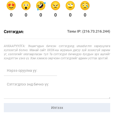
0
0
0
0
0
0
Сэтгэгдэл:
Таны IP: (216.73.216.244)
АНХААРУУЛГА: Уншигчдын бичсэн сэтгэгдэлд unuudur.mn хариуцлага
хүлээхгүй болно. Манай сайт ХХЗХ-ны журмын дагуу зүй зохисгүй зарим
үг, хэллэгийг хязгаарласан тул Та сэтгэгдэл бичихдээ бусдын эрх ашгийг
хүндэтгэн үзнэ үү. Хэм хэмжээ зөрчсөн сэтгэгдлийг админ устгах эрхтэй.
Илгээх