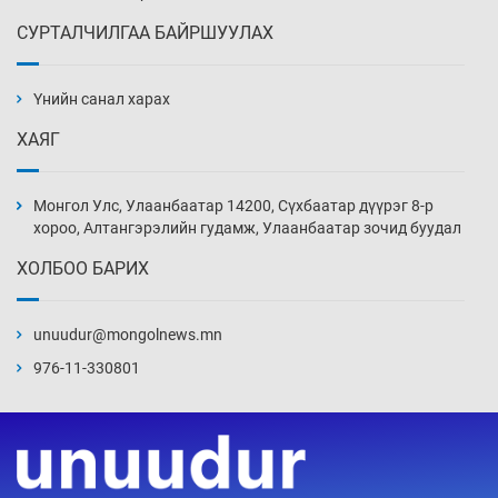
СУРТАЛЧИЛГАА БАЙРШУУЛАХ
АНУ-ын Цэргийн кибер командлалаын
ажилтнууд амиа хорлох явдал эрс
нэмэгджээ
Үнийн санал харах
13 цаг 0 мин
ХАЯГ
Монголын шигшээ Хонконгийн багийг ялж,
эхний хожлоо авлаа
Монгол Улс, Улаанбаатар 14200, Сүхбаатар дүүрэг 8-р
13 цаг 22 мин
хороо, Алтангэрэлийн гудамж, Улаанбаатар зочид буудал
ХОЛБОО БАРИХ
Техникийн өндөр үзүүлэлттэй агаарын хөлөг
худалдан авах хүсэлтээ уламжлав
unuudur@mongolnews.mn
13 цаг 52 мин
976-11-330801
“Шатахууны бус, бодлогын хомсдол
нүүрлээд байна”
14 цаг 22 мин