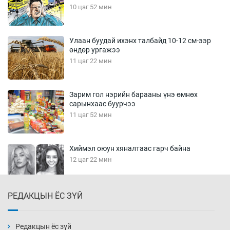
10 цаг 52 мин
Улаан буудай ихэнх талбайд 10-12 см-ээр
өндөр ургажээ
11 цаг 22 мин
Зарим гол нэрийн барааны үнэ өмнөх
сарынхаас буурчээ
11 цаг 52 мин
Хиймэл оюун хяналтаас гарч байна
12 цаг 22 мин
РЕДАКЦЫН ЁС ЗҮЙ
Эмэгтэйчүүд Бээжин, эрэгтэйчүүд Японд
бэлтгэл базаахаар хилийн дээс алхлаа
12 цаг 52 мин
Редакцын ёс зүй