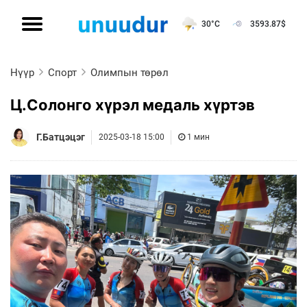
30°C
3593.87
$
Нүүр
Спорт
Олимпын төрөл
Ц.Солонго хүрэл медаль хүртэв
Г.Батцэцэг
2025-03-18 15:00
1 мин