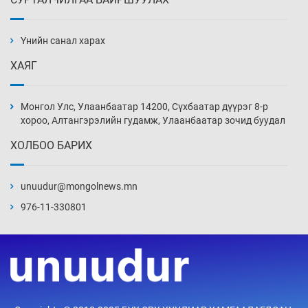
АНУ-ын Цэргийн кибер командлалаын
ажилтнууд амиа хорлох явдал эрс
нэмэгджээ
Үнийн санал харах
Өчигдөр 13 цаг 52 мин
ХАЯГ
Монголын шигшээ Хонконгийн багийг ялж,
эхний хожлоо авлаа
Монгол Улс, Улаанбаатар 14200, Сүхбаатар дүүрэг 8-р
Өчигдөр 13 цаг 30 мин
хороо, Алтангэрэлийн гудамж, Улаанбаатар зочид буудал
ХОЛБОО БАРИХ
Техникийн өндөр үзүүлэлттэй агаарын хөлөг
худалдан авах хүсэлтээ уламжлав
unuudur@mongolnews.mn
Өчигдөр 13 цаг 00 мин
976-11-330801
“Шатахууны бус, бодлогын хомсдол
нүүрлээд байна”
Өчигдөр 12 цаг 30 мин
Дөрвөн чиглэлд шөнийн автобус иргэдэд