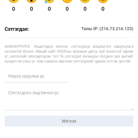
0
0
0
0
0
0
Сэтгэгдэл:
Таны IP: (216.73.216.123)
АНХААРУУЛГА: Уншигчдын бичсэн сэтгэгдэлд unuudur.mn хариуцлага
хүлээхгүй болно. Манай сайт ХХЗХ-ны журмын дагуу зүй зохисгүй зарим
үг, хэллэгийг хязгаарласан тул Та сэтгэгдэл бичихдээ бусдын эрх ашгийг
хүндэтгэн үзнэ үү. Хэм хэмжээ зөрчсөн сэтгэгдлийг админ устгах эрхтэй.
Илгээх