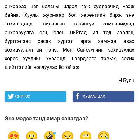
анхаарах цаг болсны илрэл гэж судлаачид үзэж
байна. Хууль, журмаар бол хөрөнгийн бирж энэ
тохиолдолд тайлангаа тавиагүй компаниудад
анхааруулга өгч, олон нийтэд ил тод зарлан,
бүртгэлээс хасах хүртэл арга хэмжээ авах
зохицуулалттай гэнэ. Мөн Санхүүгийн зохицуулах
хороо хуулийн хүрээнд шаардлага тавьж, зохих
шийтгэлийг ногдуулах ёстой аж.
Н.Буян
ЖИРГЭХ
ХУВААЛЦАХ
Энэ мэдээ танд ямар санагдав?