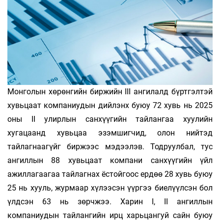
Монголын хөрөнгийн биржийн III ангилалд бүртгэлтэй
хувьцаат компаниудын дийлэнх буюу 72 хувь нь 2025
оны II улирлын санхүүгийн тайлангаа хуулийн
хугацаанд хувьцаа эзэмшигчид, олон нийтэд
тайлагнаагүйг биржээс мэдээлэв. Тодруулбал, тус
ангиллын 88 хувьцаат компани санхүүгийн үйл
ажиллагаагаа тайлагнах ёстойгоос ердөө 28 хувь буюу
25 нь хууль, журмаар хүлээсэн үүргээ биелүүлсэн бол
үлдсэн 63 нь зөрчжээ. Харин I, II ангиллын
компаниудын тайлангийн ирц харьцангуй сайн буюу