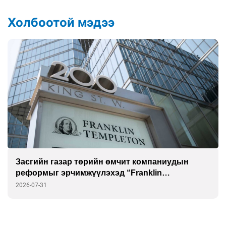
Холбоотой мэдээ
Засгийн газар төрийн өмчит компаниудын
реформыг эрчимжүүлэхэд “Franklin
Templeton”-той хамтарна
2026-07-31