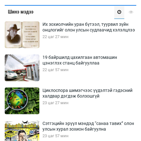
Шинэ мэдээ
Их зохиолчийн уран бүтээл, туурвил зүйн
онцлогийг олон улсын судлаачид хэлэлцлээ
22 цаг 27 мин
19 байршилд цахилгаан автомашин
цэнэглэх станц байгууллаа
22 цаг 57 мин
Циклоспора шимэгчээс үүдэлтэй гэдэсний
халдвар дэгдэж болзошгүй
23 цаг 27 мин
Сэтгэцийн эрүүл мэндэд “санаа тавих” олон
улсын хурал зохион байгуулна
23 цаг 57 мин