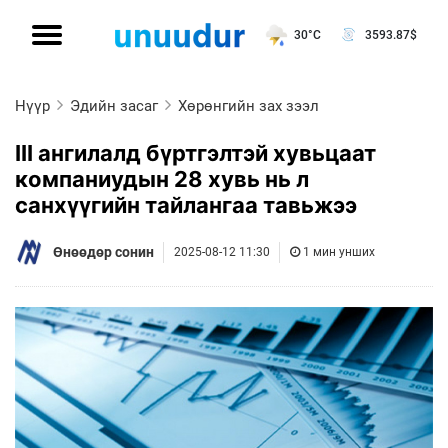
30°C
3593.87
$
Нүүр
Эдийн засаг
Хөрөнгийн зах зээл
III ангилалд бүртгэлтэй хувьцаат
компаниудын 28 хувь нь л
санхүүгийн тайлангаа тавьжээ
Өнөөдөр сонин
2025-08-12 11:30
1 мин унших