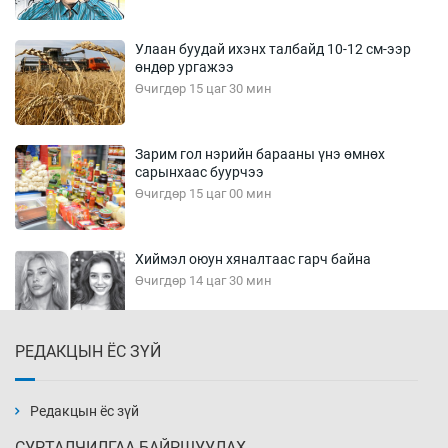
Улаан буудай ихэнх талбайд 10-12 см-ээр
өндөр ургажээ
Өчигдөр 15 цаг 30 мин
Зарим гол нэрийн барааны үнэ өмнөх
сарынхаас буурчээ
Өчигдөр 15 цаг 00 мин
Хиймэл оюун хяналтаас гарч байна
Өчигдөр 14 цаг 30 мин
РЕДАКЦЫН ЁС ЗҮЙ
Эмэгтэйчүүд Бээжин, эрэгтэйчүүд Японд
бэлтгэл базаахаар хилийн дээс алхлаа
Өчигдөр 14 цаг 00 мин
Редакцын ёс зүй
СУРТАЛЧИЛГАА БАЙРШУУЛАХ