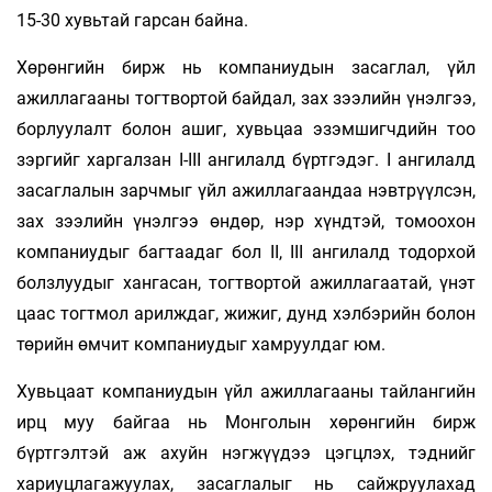
15-30 хувьтай гарсан байна.
Хөрөнгийн бирж нь компаниудын засаглал, үйл
ажиллагааны тогтвортой байдал, зах зээлийн үнэлгээ,
борлуулалт болон ашиг, хувьцаа эзэмшигчдийн тоо
зэргийг харгалзан I-III ангилалд бүртгэдэг. I ангилалд
засаглалын зарчмыг үйл ажиллагаандаа нэвтрүүлсэн,
зах зээлийн үнэлгээ өндөр, нэр хүндтэй, томоохон
компаниудыг багтаадаг бол II, III ангилалд тодорхой
болзлуудыг хангасан, тогтвортой ажиллагаатай, үнэт
цаас тогтмол арилждаг, жижиг, дунд хэлбэрийн болон
төрийн өмчит компаниудыг хамруулдаг юм.
Хувьцаат компаниудын үйл ажиллагааны тайлангийн
ирц муу байгаа нь Монголын хөрөнгийн бирж
бүртгэлтэй аж ахуйн нэгжүүдээ цэгцлэх, тэднийг
хариуцлагажуулах, засаглалыг нь сайжруулахад