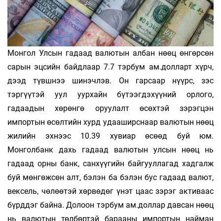
Монгол Улсын гадаад валютын албан нөөц өнгөрсөн
сарын эцсийн байдлаар 7.7 тэрбум ам.долларт хүрч,
дээд түвшнээ шинэчлэв. Он гарсаар нүүрс, зэс
тэргүүтэй уул уурхайн бүтээгдэхүүний орлого,
гадаадын хөрөнгө оруулалт өсөхтэй зэрэгцэн
импортын өсөлтийн хурд удааширснаар валютын нөөц
жилийн эхнээс 10.39 хувиар өсөөд буй юм.
Монголбанк дахь гадаад валютын улсын нөөц нь
гадаад орны банк, санхүүгийн байгууллагад хадгалж
буй мөнгөжсөн алт, бэлэн ба бэлэн бус гадаад валют,
вексель, чөлөөтэй хөрвөдөг үнэт цаас зэрэг активаас
бүрддэг байна. Долоон тэрбум ам.доллар давсан нөөц
нь валютын төлбөртэй барааны импортын найман