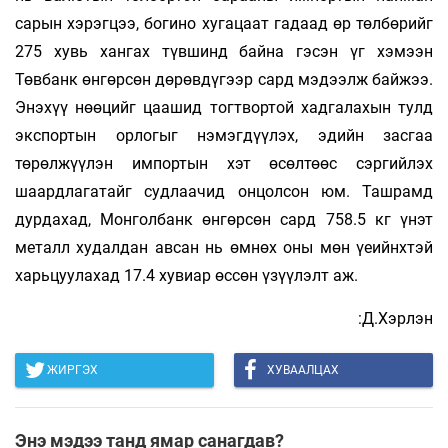
сарын хэрэгцээ, богино хугацаат гадаад өр төлбөрийг
275 хувь хангах түвшинд байна гэсэн үг хэмээн
Төвбанк өнгөрсөн дөрөвдүгээр сард мэдээлж байжээ.
Энэхүү нөөцийг цаашид тогтвортой хадгалахын тулд
экспортын орлогыг нэмэгдүүлэх, эдийн засгаа
төрөлжүүлэн импортын хэт өсөлтөөс сэргийлэх
шаардлагатайг судлаачид онцолсон юм. Ташрамд
дурдахад, Монголбанк өнгөрсөн сард 758.5 кг үнэт
металл худалдан авсан нь өмнөх оны мөн үеийнхтэй
харьцуулахад 17.4 хувиар өссөн үзүүлэлт аж.
:Д.Хэрлэн
ЖИРГЭХ
ХУВААЛЦАХ
Энэ мэдээ танд ямар санагдав?