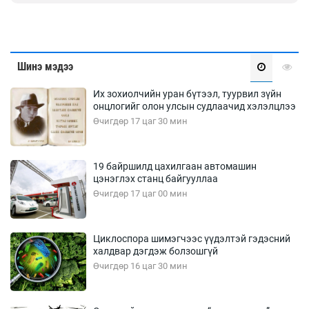
Шинэ мэдээ
Их зохиолчийн уран бүтээл, туурвил зүйн
онцлогийг олон улсын судлаачид хэлэлцлээ
Өчигдөр 17 цаг 30 мин
19 байршилд цахилгаан автомашин
цэнэглэх станц байгууллаа
Өчигдөр 17 цаг 00 мин
Циклоспора шимэгчээс үүдэлтэй гэдэсний
халдвар дэгдэж болзошгүй
Өчигдөр 16 цаг 30 мин