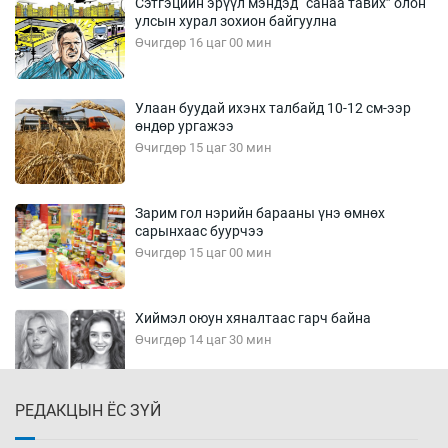
Сэтгэцийн эрүүл мэндэд “санаа тавих” олон
улсын хурал зохион байгуулна
Өчигдөр 16 цаг 00 мин
Улаан буудай ихэнх талбайд 10-12 см-ээр
өндөр ургажээ
Өчигдөр 15 цаг 30 мин
Зарим гол нэрийн барааны үнэ өмнөх
сарынхаас буурчээ
Өчигдөр 15 цаг 00 мин
Хиймэл оюун хяналтаас гарч байна
Өчигдөр 14 цаг 30 мин
РЕДАКЦЫН ЁС ЗҮЙ
Эмэгтэйчүүд Бээжин, эрэгтэйчүүд Японд
бэлтгэл базаахаар хилийн дээс алхлаа