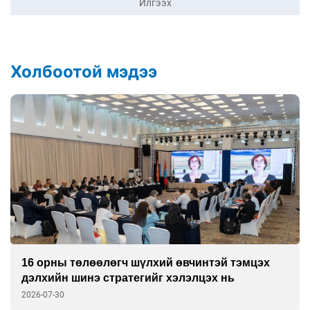
Илгээх
Холбоотой мэдээ
16 орны төлөөлөгч шүлхий өвчинтэй тэмцэх
дэлхийн шинэ стратегийг хэлэлцэх нь
2026-07-30