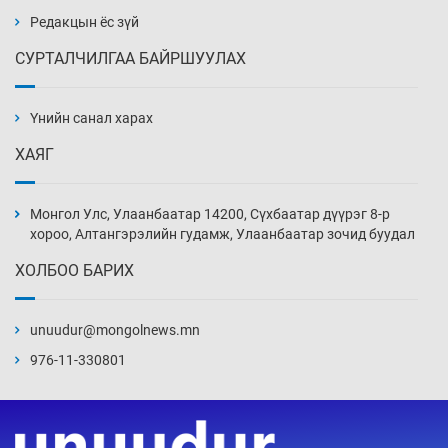
Өчигдөр 14 цаг 00 мин
Редакцын ёс зүй
СУРТАЛЧИЛГАА БАЙРШУУЛАХ
АНУ-ын Цэргийн кибер командлалаын
ажилтнууд амиа хорлох явдал эрс
нэмэгджээ
Үнийн санал харах
Өчигдөр 13 цаг 52 мин
ХАЯГ
Монголын шигшээ Хонконгийн багийг ялж,
эхний хожлоо авлаа
Монгол Улс, Улаанбаатар 14200, Сүхбаатар дүүрэг 8-р
Өчигдөр 13 цаг 30 мин
хороо, Алтангэрэлийн гудамж, Улаанбаатар зочид буудал
ХОЛБОО БАРИХ
Техникийн өндөр үзүүлэлттэй агаарын хөлөг
худалдан авах хүсэлтээ уламжлав
unuudur@mongolnews.mn
Өчигдөр 13 цаг 00 мин
976-11-330801
“Шатахууны бус, бодлогын хомсдол
нүүрлээд байна”
Өчигдөр 12 цаг 30 мин