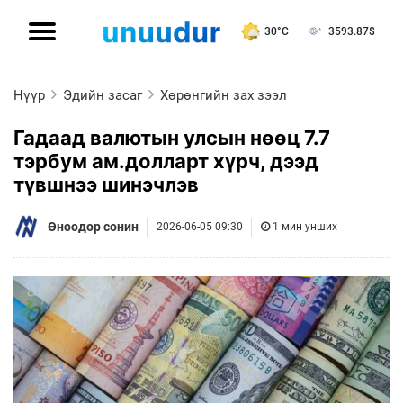
30°C
3593.87
$
Нүүр
Эдийн засаг
Хөрөнгийн зах зээл
Гадаад валютын улсын нөөц 7.7
тэрбум ам.долларт хүрч, дээд
түвшнээ шинэчлэв
Өнөөдөр сонин
2026-06-05 09:30
1 мин унших