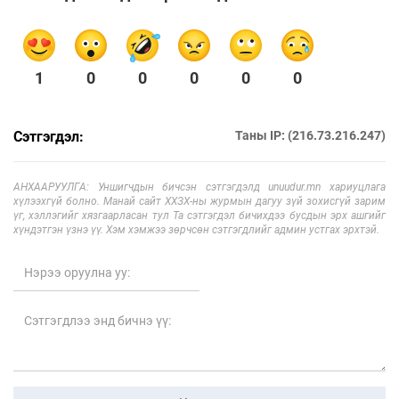
1
0
0
0
0
0
Сэтгэгдэл:
Таны IP: (216.73.216.247)
АНХААРУУЛГА: Уншигчдын бичсэн сэтгэгдэлд unuudur.mn хариуцлага
хүлээхгүй болно. Манай сайт ХХЗХ-ны журмын дагуу зүй зохисгүй зарим
үг, хэллэгийг хязгаарласан тул Та сэтгэгдэл бичихдээ бусдын эрх ашгийг
хүндэтгэн үзнэ үү. Хэм хэмжээ зөрчсөн сэтгэгдлийг админ устгах эрхтэй.