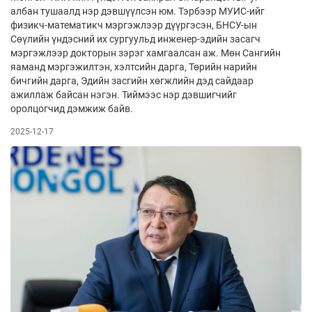
албан тушаалд нэр дэвшүүлсэн юм. Тэрбээр МУИС-ийг
физикч-математикч мэргэжлээр дүүргэсэн, БНСУ-ын
Сөүлийн үндэсний их сургуульд инженер-эдийн засагч
мэргэжлээр докторын зэрэг хамгаалсан аж. Мөн Сангийн
яаманд мэргэжилтэн, хэлтсийн дарга, Төрийн нарийн
бичгийн дарга, Эдийн засгийн хөгжлийн дэд сайдаар
ажиллаж байсан нэгэн. Тиймээс нэр дэвшигчийг
оролцогчид дэмжиж байв.
2025-12-17