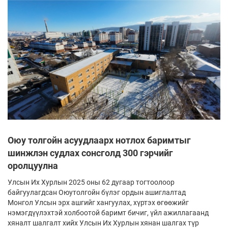
Оюу толгойн асуудлаарх нотлох баримтыг
шинжлэн судлах сонсголд 300 гэрчийг
оролцуулна
Улсын Их Хурлын 2025 оны 62 дугаар тогтоолоор
байгуулагдсан Оюутолгойн бүлэг ордын ашиглалтад
Монгол Улсын эрх ашгийг хангуулах, хүртэх өгөөжийг
нэмэгдүүлэхтэй холбоотой баримт бичиг, үйл ажиллагаанд
хяналт шалгалт хийх Улсын Их Хурлын хянан шалгах түр