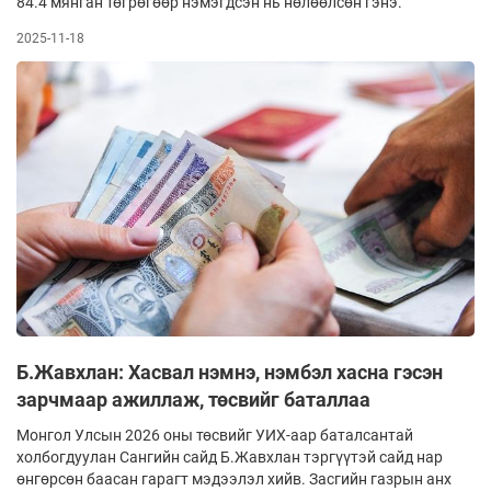
84.4 мянган төгрөгөөр нэмэгдсэн нь нөлөөлсөн гэнэ.
2025-11-18
Б.Жавхлан: Хасвал нэмнэ, нэмбэл хасна гэсэн
зарчмаар ажиллаж, төсвийг баталлаа
Монгол Улсын 2026 оны төсвийг УИХ-аар баталсантай
холбогдуулан Сангийн сайд Б.Жавхлан тэргүүтэй сайд нар
өнгөрсөн баасан гарагт мэдээлэл хийв. Засгийн газрын анх