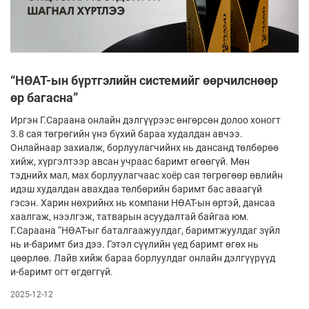
“НӨАТ-ын бүртгэлийн системийг өөрчилснөөр
өр багасна”
Иргэн Г.Сараана онлайн дэлгүүрээс өнгөрсөн долоо хоногт
3.8 сая төгрөгийн үнэ бүхий бараа худалдан авчээ.
Онлайнаар захиалж, борлуулагчийнх нь дансанд төлбөрөө
хийж, хүргэлтээр авсан учраас баримт өгөөгүй. Мөн
тэднийх мал, мах борлуулагчаас хоёр сая төгрөгөөр өвлийн
идэш худалдан авахдаа төлбөрийн баримт бас аваагүй
гэсэн. Харин нөхрийнх нь компани НӨАТ-ын өртэй, дансаа
хаалгаж, нээлгэж, татварын асуудалтай байгаа юм.
Г.Сараана “НӨАТ-ыг баталгаажуулдаг, баримтжуулдаг зүйл
нь и-баримт биз дээ. Гэтэл сүүлийн үед баримт өгөх нь
цөөрлөө. Лайв хийж бараа борлуулдаг онлайн дэлгүүрүүд
и-баримт огт өгдөггүй.
2025-12-12