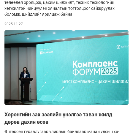
төлөөлөл оролцож, цахим шилжилт, техник технологийн
хөгжилтэй нийцүүлэн хяналтын тогтолцоог сайжруулах
боломж, шийдлийг ярилцаж байна.
2025-11-27
Хөрөнгийн зах зээлийн үнэлгээ таван жилд
дөрөв дахин өсөв
Өнгөрсөн гуравдугаар улирлын байдлаар манай улсын хө­