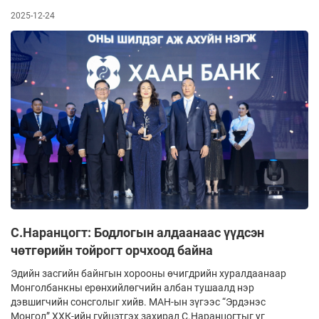
2025-12-24
С.Наранцогт: Бодлогын алдаанаас үүдсэн
чөтгөрийн тойрогт орчхоод байна
Эдийн засгийн байнгын хорооны өчигдрийн хуралдаанаар
Монголбанкны ерөнхийлөгчийн албан тушаалд нэр
дэвшигчийн сонсголыг хийв. МАН-ын зүгээс “Эрдэнэс
Монгол” ХХК-ийн гүйцэтгэх захирал С.Наранцогтыг уг