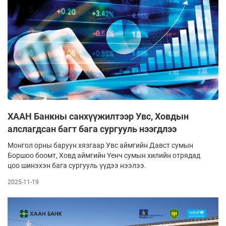
ХААН Банкны санхүүжилтээр Увс, Ховдын
алслагдсан багт бага сургууль нээгдлээ
Монгол орны баруун хязгаар Увс аймгийн Давст сумын
Боршоо боомт, Ховд аймгийн Үенч сумын хилийн отрядад
цоо шинэхэн бага сургууль үүдээ нээлээ.
2025-11-19