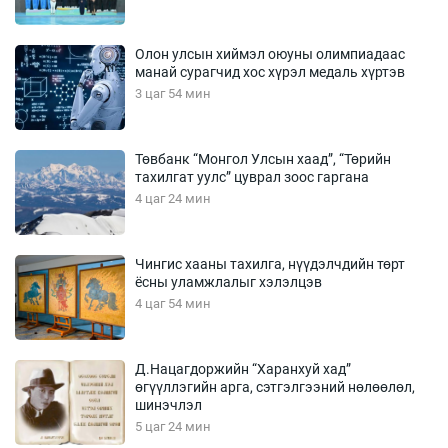
Олон улсын хиймэл оюуны олимпиадаас
манай сурагчид хос хүрэл медаль хүртэв
3 цаг 54 мин
Төвбанк “Монгол Улсын хаад”, “Төрийн
тахилгат уулс” цуврал зоос гаргана
4 цаг 24 мин
Чингис хааны тахилга, нүүдэлчдийн төрт
ёсны уламжлалыг хэлэлцэв
4 цаг 54 мин
Д.Нацагдоржийн “Харанхуй хад”
өгүүллэгийн арга, сэтгэлгээний нөлөөлөл,
шинэчлэл
5 цаг 24 мин