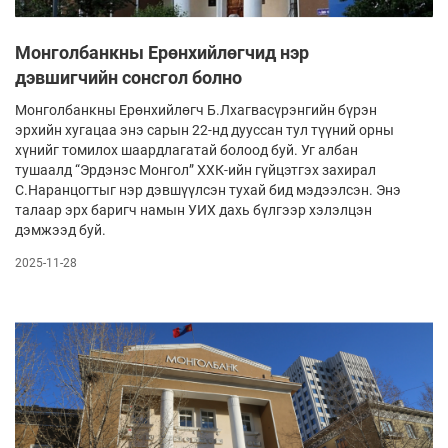
Монголбанкны Ерөнхийлөгчид нэр
дэвшигчийн сонсгол болно
Монголбанкны Ерөнхийлөгч Б.Лхагвасүрэнгийн бүрэн
эрхийн хугацаа энэ сарын 22-нд дууссан тул түүний орны
хүнийг томилох шаардлагатай болоод буй. Уг албан
тушаалд “Эрдэнэс Монгол” ХХК-ийн гүйцэтгэх захирал
С.Наранцогтыг нэр дэвшүүлсэн тухай бид мэдээлсэн. Энэ
талаар эрх баригч намын УИХ дахь бүлгээр хэлэлцэн
дэмжээд буй.
2025-11-28