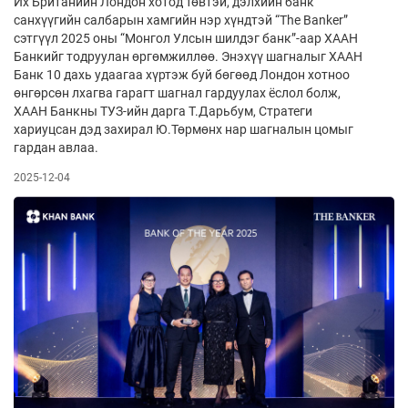
Их Британийн Лондон хотод төвтэй, дэлхийн банк
санхүүгийн салбарын хамгийн нэр хүндтэй “The Banker”
сэтгүүл 2025 оны “Монгол Улсын шилдэг банк”-аар ХААН
Банкийг тодруулан өргөмжиллөө. Энэхүү шагналыг ХААН
Банк 10 дахь удаагаа хүртэж буй бөгөөд Лондон хотноо
өнгөрсөн лхагва гарагт шагнал гардуулах ёслол болж,
ХААН Банкны ТУЗ-ийн дарга Т.Дарьбум, Стратеги
хариуцсан дэд захирал Ю.Төрмөнх нар шагналын цомыг
гардан авлаа.
2025-12-04