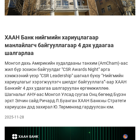
ХААН Банк нийгмийн хариуцлагаар
манлайлагч байгууллагаар 4 дэх удаагаа
шалгарлаа
Монгол дахь Америкийн худалдааны танхим (AmCham)-аас
жил бүр зохион байгуулдаг "CSR Awards Night" арга
хэмжээний үеэр "CSR Leadership" шагнал буюу “Нийгмийн
хариуцлагыг хэрэгжүүлэгч шилдэг байгууллага”-аар ХААН
Банкийг 4 дэх удаагаа шалгаруулан өргөмжиллөө.
Шагналыг АНУ-аас Монгол Улсад суугаа Онц бөгөөд Бүрэн
эрхт Элчин сайд Ричард Л.Буанган ХААН Банкны Стратеги
хариуцсан дэд захирал Ю.Төрмөнхөд гардуулсан юм.
2025-11-28