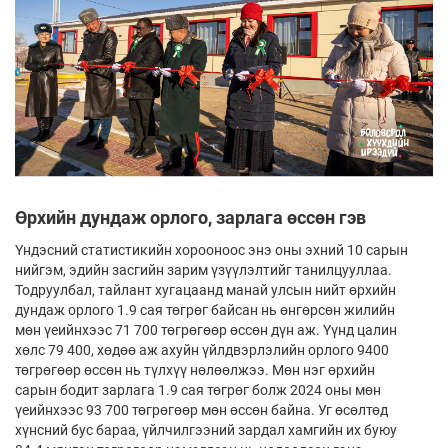
Өрхийн дундаж орлого, зарлага өссөн гэв
Үндэсний статистикийн хорооноос энэ оны эхний 10 сарын
нийгэм, эдийн засгийн зарим үзүүлэлтийг танилцууллаа.
Тодруулбал, тайлант хугацаанд манай улсын нийт өрхийн
дундаж орлого 1.9 сая төгрөг байсан нь өнгөрсөн жилийн
мөн үеийнхээс 71 700 төгрөгөөр өссөн дүн аж. Үүнд цалин
хөлс 79 400, хөдөө аж ахуйн үйлдвэрлэлийн орлого 9400
төгрөгөөр өссөн нь түлхүү нөлөөлжээ. Мөн нэг өрхийн
сарын бодит зарлага 1.9 сая төгрөг болж 2024 оны мөн
үеийнхээс 93 700 төгрөгөөр мөн өссөн байна. Уг өсөлтөд
хүнсний бус бараа, үйлчилгээний зардал хамгийн их буюу