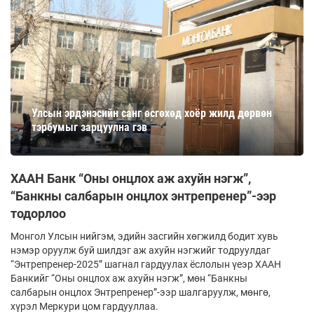
Улсын эрдэнэсийн санг өсгөхөд хоёр жилд дөрвөн
тэрбумыг зарцуулна гэв
ХААН Банк “Оны онцлох аж ахуйн нэгж”,
“Банкны салбарын онцлох энтрепренер”-ээр
тодорлоо
Монгол Улсын нийгэм, эдийн засгийн хөгжилд бодит хувь
нэмэр оруулж буй шилдэг аж ахуйн нэгжийг тодруулдаг
“Энтрепренер-2025” шагнал гардуулах ёслолын үеэр ХААН
Банкийг “Оны онцлох аж ахуйн нэгж”, мөн “Банкны
салбарын онцлох Энтрепренер”-ээр шалгаруулж, мөнгө,
хүрэл Меркури цом гардууллаа.