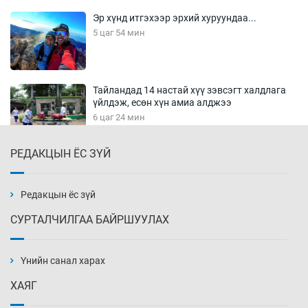
Эр хүнд итгэхээр эрхий хуруундаа...
5 цаг 54 мин
Тайландад 14 настай хүү зэвсэгт халдлага
үйлдэж, есөн хүн амиа алджээ
6 цаг 24 мин
РЕДАКЦЫН ЁС ЗҮЙ
Хүннү рок буюу монгол онгод
6 цаг 54 мин
Редакцын ёс зүй
СУРТАЛЧИЛГАА БАЙРШУУЛАХ
Сарьсан багваахайнууд голын эрэг дагуух
барилга, байгууламжийн дээвэрт үүрлэжээ
Үнийн санал харах
7 цаг 24 мин
ХАЯГ
Цагдаагийн алба хаагчийг мөргөж зугтсан