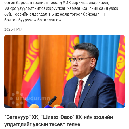
өргөн барьсан төсвийн төсөлд УИХ зарим засвар хийж,
макро үзүүлэлтийг сайжруулсан хэмээн Сангийн сайд үзэж
буй. Төсвийн алдагдал 1.5 их наяд төгрөг байсныг 1.1
болгон бууруулж баталсан аж.
2025-11-17
“Багануур” ХК, “Шивээ-Овоо” ХК-ийн зээлийн
үлдэгдлийг улсын төсөвт төлнө