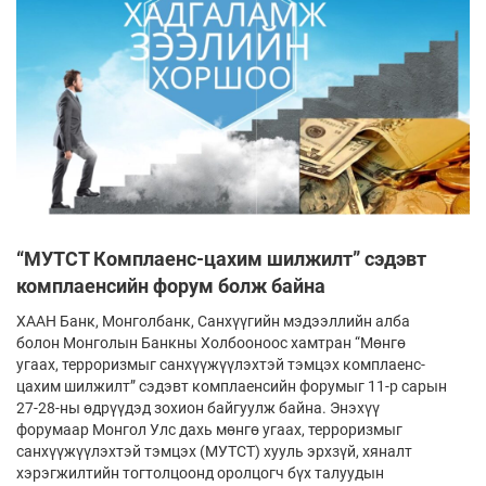
“МУТСТ Комплаенс-цахим шилжилт” сэдэвт
комплаенсийн форум болж байна
ХААН Банк, Монголбанк, Санхүүгийн мэдээллийн алба
болон Монголын Банкны Холбооноос хамтран “Мөнгө
угаах, терроризмыг санхүүжүүлэхтэй тэмцэх комплаенс-
цахим шилжилт” сэдэвт комплаенсийн форумыг 11-р сарын
27-28-ны өдрүүдэд зохион байгуулж байна. Энэхүү
форумаар Монгол Улс дахь мөнгө угаах, терроризмыг
санхүүжүүлэхтэй тэмцэх (МУТСТ) хууль эрхзүй, хяналт
хэрэгжилтийн тогтолцоонд оролцогч бүх талуудын