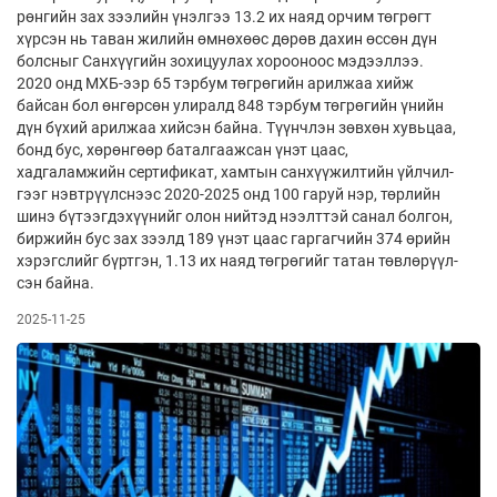
рөнгийн зах зээлийн үнэл­гээ 13.2 их наяд орчим төгрөгт
хүр­сэн нь таван жи­лийн өмнөхөөс дөрөв дахин өссөн дүн
болс­ныг Санхүүгийн зохи­цуу­лах хорооноос мэ­дээ­л­лээ.
2020 онд МХБ-ээр 65 тэрбум төгрө­гийн арил­жаа хийж
байсан бол өн­гөр­сөн ули­ралд 848 тэрбум төгрөгийн ү­нийн
дүн бү­хий арил­жаа хийсэн байна. Түүнчлэн зөв­хөн хувь­цаа,
бонд бус, хө­рөн­гөөр баталгааж­сан үнэт цаас,
хадгаламжийн сер­ти­фи­кат, хам­тын сан­хүүжилтийн үйлчил­
гээг нэвтрүүлс­нээс 2020-2025 онд 100 гаруй нэр, төрлийн
шинэ бү­тээг­дэхүүнийг олон ний­тэд нээл­ттэй са­нал бол­гон,
биржийн бус зах зээлд 189 үнэт цаас гар­гагчийн 374 өрийн
хэ­рэгс­лийг бүрт­гэн, 1.13 их наяд төг­рөгийг татан төв­лө­рүүл­
сэн байна.
2025-11-25