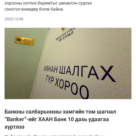
хорооны нотлох баримтыг шинжлэн судлах
сонсгол өнөөдөр болж байна.
2025-12-08
Банкны салбарынхны хамгийн том шагнал
“Banker”-ийг ХААН Банк 10 дахь удаагаа
хүртлээ