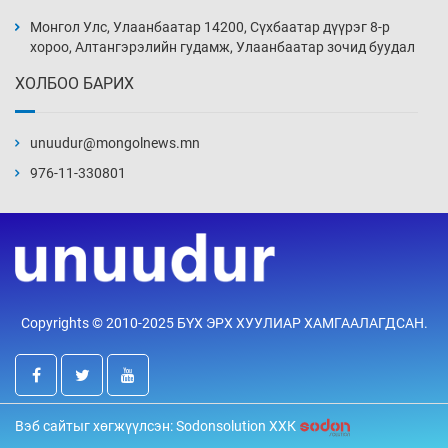
этгээдийг илрүүлэв
Монгол Улс, Улаанбаатар 14200, Сүхбаатар дүүрэг 8-р
7 цаг 54 мин
хороо, Алтангэрэлийн гудамж, Улаанбаатар зочид буудал
ХОЛБОО БАРИХ
Нүүрс-пиролизийн үйлдвэр байгуулах
тогтоолын төслийг батлав
unuudur@mongolnews.mn
8 цаг 24 мин
976-11-330801
Б.Хулан ДАШТ-д түрүүлж, Г.Монголжин
хошой хүрэл медальтан болов
8 цаг 39 мин
Хуульчийн мэргэжлийн шалгалтын
Copyrights © 2010-2025 БҮХ ЭРХ ХУУЛИАР ХАМГААЛАГДСАН.
бүртгэлийг энэ баасан гарагт эхлүүлнэ
8 цаг 54 мин
“ДЦС-3”-ын засварыг өвлийн оргил
Вэб сайтыг хөгжүүлсэн: Sodonsolution ХХК
ачааллаас өмнө дуусгах үүрэг өгөв