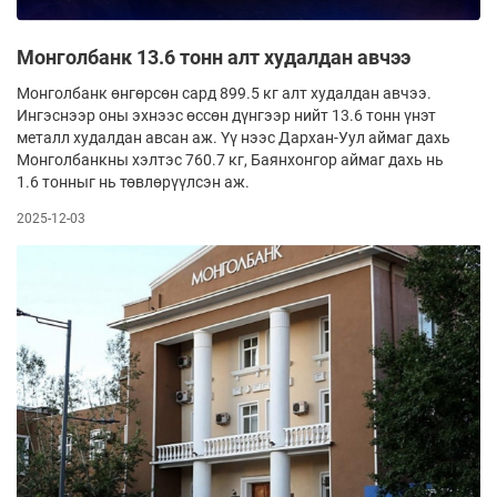
Монголбанк 13.6 тонн алт худалдан авчээ
Монголбанк өнгөрсөн сард 899.5 кг алт ху­далдан авчээ.
Ингэснээр оны эхнээс өссөн дүн­гээр нийт 13.6 тонн үнэт
металл худалдан авсан аж. Үү­ нээс Дархан-Уул аймаг дахь
Монголбанкны хэл­тэс 760.7 кг, Баянхонгор аймаг дахь нь
1.6 тонныг нь төвлөрүүлсэн аж.
2025-12-03