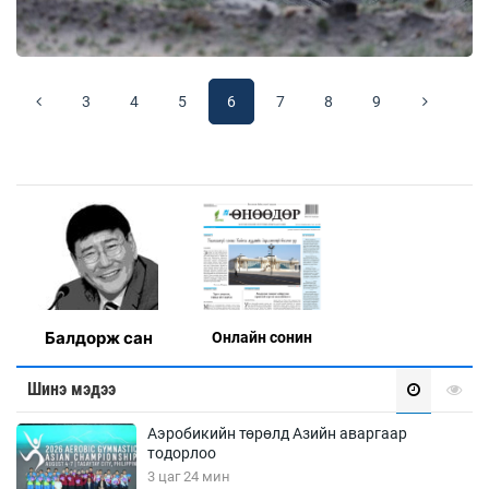
3
4
5
6
7
8
9
Балдорж сан
Онлaйн сонин
Шинэ мэдээ
Аэробикийн төрөлд Азийн аваргаар
тодорлоо
3 цаг 24 мин