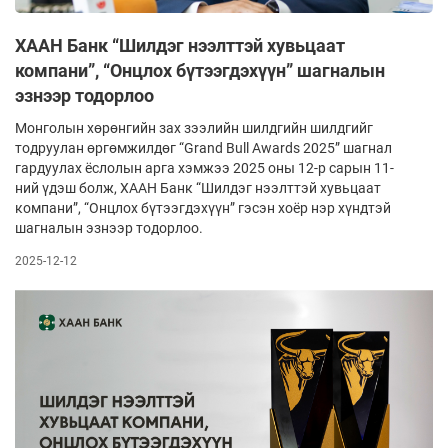
ХААН Банк “Шилдэг нээлттэй хувьцаат
компани”, “Онцлох бүтээгдэхүүн” шагналын
эзнээр тодорлоо
Монголын хөрөнгийн зах зээлийн шилдгийн шилдгийг
тодруулан өргөмжилдөг “Grand Bull Awards 2025” шагнал
гардуулах ёслолын арга хэмжээ 2025 оны 12-р сарын 11-
ний үдэш болж, ХААН Банк “Шилдэг нээлттэй хувьцаат
компани”, “Онцлох бүтээгдэхүүн” гэсэн хоёр нэр хүндтэй
шагналын эзнээр тодорлоо.
2025-12-12