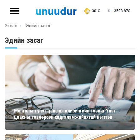
30°C
3593.87
$
Эхлэл
Эдийн засаг
Эдийн засаг
Монголын үнэт цаасны клирингийн төвийг Үнэт
цаасны төвлөрсөн хадгаламжийнхтай нэгтгэв