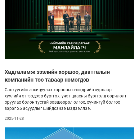
Хадгаламж зээлийн хоршоо, даатгалын
компанийн тоо таваар нэмэгдэв
Санхүүгийн зохицуулах хорооны өчигдрийн хурлаар
хуулийн этгээдээр бүртгэх, үнэт цаасны бүртгэлд өөрчлөлт
оруулах болон тусгай зөвшөөрөл олгох, хүчингүй болгох
зэрэг 26 асуудлыг шийдсэнээ мэдээллээ.
2025-11-28