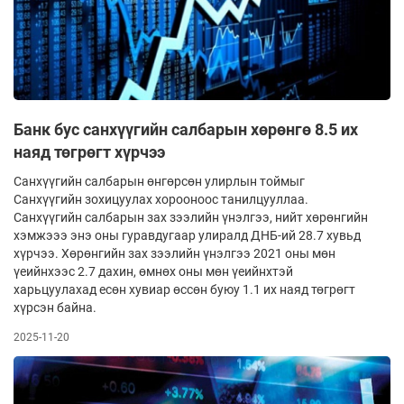
Банк бус санхүүгийн салбарын хөрөнгө 8.5 их
наяд төгрөгт хүрчээ
Санхүүгийн салбарын өнгөрсөн улирлын тоймыг
Санхүүгийн зохицуулах хорооноос танилцууллаа.
Санхүүгийн салбарын зах зээлийн үнэлгээ, нийт хөрөнгийн
хэмжэээ энэ оны гуравдугаар улиралд ДНБ-ий 28.7 хувьд
хүрчээ. Хөрөнгийн зах зээлийн үнэлгээ 2021 оны мөн
үеийнхээс 2.7 дахин, өмнөх оны мөн үеийнхтэй
харьцуулахад есөн хувиар өссөн буюу 1.1 их наяд төгрөгт
хүрсэн байна.
2025-11-20