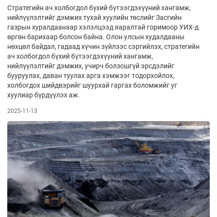
Стратегийн ач холбогдол бүхий бүтээгдэхүүний хангамж,
нийлүүлэлтийг дэмжих тухай хуулийн төслийг Засгийн
газрын хуралдаанаар хэлэлцээд яаралтай горимоор УИХ-д
өргөн барихаар болсон байна. Олон улсын худалдааны
нөхцөл байдал, гадаад хүчин зүйлээс сэргийлэх, стратегийн
ач холбогдол бүхий бүтээгдэхүүний хангамж,
нийлүүлэлтийг дэмжих, учирч болзошгүй эрсдэлийг
бууруулах, даван туулах арга хэмжээг тодорхойлох,
холбогдох шийдвэрийг шуурхай гаргах боломжийг уг
хуулиар бүрдүүлэх аж.
2025-11-13