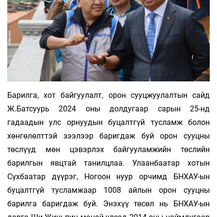
Барилга, хот байгуулалт, орон сууцжуулалтын сайд
Ж.Батсуурь 2024 оны долдугаар сарын 25-нд
гадаадын улс орнуудын буцалтгүй тусламж болон
хөнгөлөлттэй зээлээр баригдаж буй орон сууцны
төслүүд мөн цэвэрлэх байгууламжийн төслийн
барилгын явцтай танилцлаа. Улаанбаатар хотын
Сүхбаатар дүүрэг, Ногоон нуур орчимд БНХАУ-ын
буцалтгүй тусламжаар 1008 айлын орон сууцны
барилга баригдаж буй. Энэхүү төсөл нь БНХАУ-ын