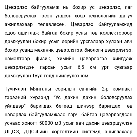
Цэвэрлэх байгууламж нь бохир ус цэвэрлэх, лаг
боловсруулах гэсэн үндсэн хоёр технологийн дагуу
ажиллахаар төлөвлөсөн. Цэвэрлэх байгууламжид
одоо ашиглаж байгаа бохир усны төв коллектороор
дамжуулан бохир усыг өөрийн урсгалаар хүлээн авч
бохир усанд механик цэвэрлэгээ, биологи цэвэрлэгээ,
нэмэлтээр физик, химийн цэвэрлэгээ хийгдэж
цэвэрлэгдэн гарсан усыг 6,5 км урт сувгаар
дамжуулан Туул голд нийлүүлэх юм.
Түүнчлэн Мянганы сорилын сангийн 2-р компакт
гэрээний хүрээнд “Ус дахин дахин боловсруулах
үйлдвэр” баригдах бөгөөд шинээр баригдах төв
цэвэрлэх байгууламжаас гарч байгаа цэвэрлэгдсэн
уснаас хоногт 50000 м3 усыг авч дахин цэвэршүүлэн
ДЦС-3, ДЦС-4-ийн хөргөлтийн системд ашиглахаар