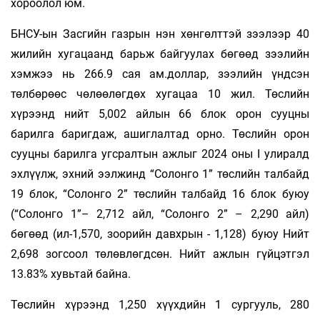
хороолол юм.
БНСУ-ын Засгийн газрын нэн хөнгөлттэй зээлээр 40
жилийн хугацаанд барьж байгуулах бөгөөд зээлийн
хэмжээ нь 266.9 сая ам.доллар, зээлийн үндсэн
төлбөрөөс чөлөөлөгдөх хугацаа 10 жил. Төслийн
хүрээнд нийт 5,002 айлын 66 блок орон сууцны
барилга баригдаж, ашиглалтад орно. Төслийн орон
сууцны барилга угсралтын ажлыг 2024 оны I улиралд
эхлүүлж, эхний ээлжинд “Солонго 1” төслийн талбайд
19 блок, “Солонго 2” төслийн талбайд 16 блок буюу
(“Солонго 1”– 2,712 айл, “Солонго 2” – 2,290 айл)
бөгөөд (ил-1,570, зоорийн давхрын - 1,128) буюу Нийт
2,698 зогсоол төлөвлөгдсөн. Нийт ажлын гүйцэтгэл
13.83% хувьтай байна.
Төслийн хүрээнд 1,250 хүүхдийн 1 сургууль, 280