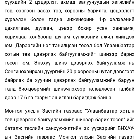
хүүхдийн 2 цэцэрлэг, ахмад залуучуудын хөгжлийн
төв, сэргээн засах төв, хорооны барилга, цэцэрлэгт
хүрээлэн болон гадна инженерийн 1-р хэлхээний
цахилгаан, дулаан, цэвэр бохир усан хангамж,
харилцаа холбооны шугам сүлжээний ажил хийгдэх
юм. Дараагийн нэг танилцсан төсөл бол Улаанбаатар
хотын төв цэвэрлэх байгууламжийг шинээр барих
төсөл юм. Энэхүү шинэ цэвэрлэх байгууламж нь
Сонгинохайрхан дүүргийн 20-р хорооны нутаг дэвсгэрт
байрлах ба хуучин цэвэрлэх байгууламжийн баруун
талд био-цөөрмийг шинэчлэхээр төлөвлөсөн талбай
дээр 17.6 га газрыг ашиглан баригдаж байна.
Монгол улсын Засгийн газраас “Улаанбаатар хотын
төв цэвэрлэх байгууламжийг шинээр барих төсөл”-ийг
баталж төслийн санхүүжилтийн эх үүсвэрийг БНХАУ-
ын Засгийн газраас Монгол улсын Засгийн газарт