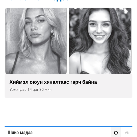
Хиймэл оюун хяналтаас гарч байна
Уржигдар 14 цаг 30 мин
Шинэ мэдээ