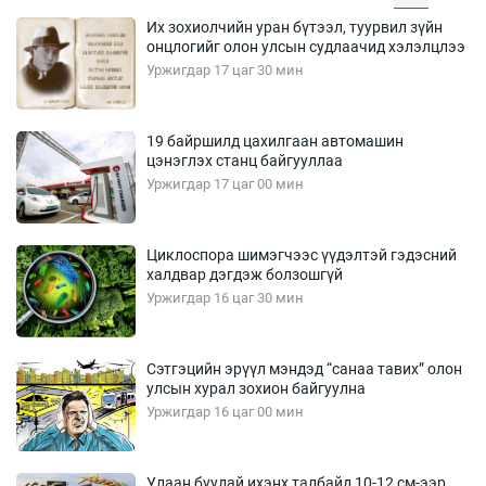
Их зохиолчийн уран бүтээл, туурвил зүйн
онцлогийг олон улсын судлаачид хэлэлцлээ
Уржигдар 17 цаг 30 мин
19 байршилд цахилгаан автомашин
цэнэглэх станц байгууллаа
Уржигдар 17 цаг 00 мин
Циклоспора шимэгчээс үүдэлтэй гэдэсний
халдвар дэгдэж болзошгүй
Уржигдар 16 цаг 30 мин
Сэтгэцийн эрүүл мэндэд “санаа тавих” олон
улсын хурал зохион байгуулна
Уржигдар 16 цаг 00 мин
Улаан буудай ихэнх талбайд 10-12 см-ээр