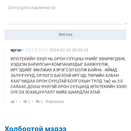
Илгээх
иргэн
(127.0.0.1)
2024-07-26 20:30:32
ИПОТЕКИЙН ЗЭЭЛ НЬ ОРОН СУУЦНЫ ҮНИЙГ ХӨӨРӨГДӨЖ,
ХЭДХЭН БАРИЛГЫН КОМПАНИУДЫГ БАЯЖУУЛЖ,
ИРГЭДИЙГ МӨЛЖИХ ХЭРЭГСЭЛ БОЛЖ БАЙНА . ИЙМД
ЗАЛУУЧУУД, ОРЛОГО БАГАТАЙ ИРГЭД, ТӨРИЙН АЛБАН
ХААГЧИДАА ОРОН СУУЦТАЙ БОЛГОХЫН ТУЛД 1м2 нь 3,0
САЯААС ДООШ ҮНЭТЭЙ ОРОН СУУЦАНД ИПОТЕКИЙН ЗЭЭЛ
ОЛГОХ ЗОХИЦУУЛАЛТ ХИЙХ ШААРДЛАГАТАЙ.
1
0
0
Хариулах
Холбоотой мэдээ