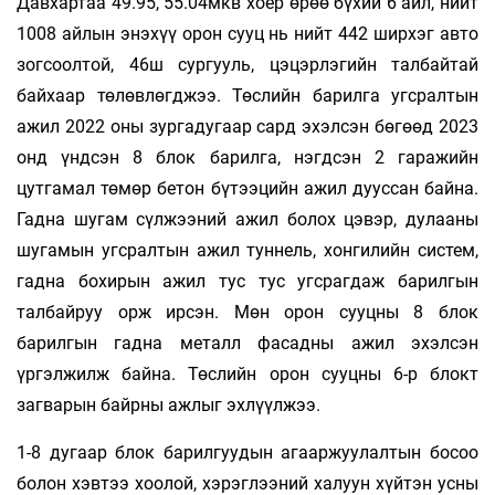
Давхартаа 49.95, 55.04мкв хоёр өрөө бүхий 6 айл, нийт
1008 айлын энэхүү орон сууц нь нийт 442 ширхэг авто
зогсоолтой, 46ш сургууль, цэцэрлэгийн талбайтай
байхаар төлөвлөгджээ. Төслийн барилга угсралтын
ажил 2022 оны зургадугаар сард эхэлсэн бөгөөд 2023
онд үндсэн 8 блок барилга, нэгдсэн 2 гаражийн
цутгамал төмөр бетон бүтээцийн ажил дууссан байна.
Гадна шугам сүлжээний ажил болох цэвэр, дулааны
шугамын угсралтын ажил туннель, хонгилийн систем,
гадна бохирын ажил тус тус угсрагдаж барилгын
талбайруу орж ирсэн. Мөн орон сууцны 8 блок
барилгын гадна металл фасадны ажил эхэлсэн
үргэлжилж байна. Төслийн орон сууцны 6-р блокт
загварын байрны ажлыг эхлүүлжээ.
1-8 дугаар блок барилгуудын aгааржуулалтын босоо
болон хэвтээ хоолой, хэрэглээний халуун хүйтэн усны