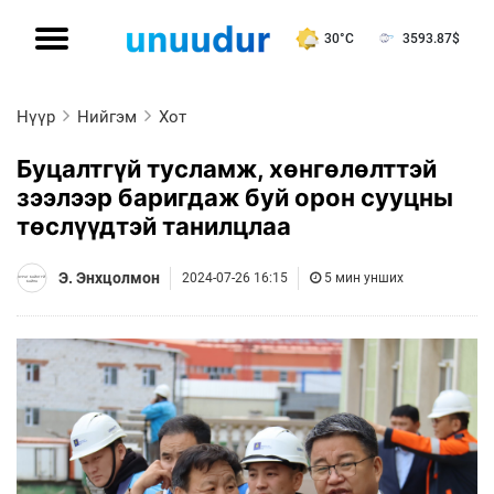
30°C
3593.87
$
Нүүр
Нийгэм
Хот
Буцалтгүй тусламж, хөнгөлөлттэй
зээлээр баригдаж буй орон сууцны
төслүүдтэй танилцлаа
Э. Энхцолмон
2024-07-26 16:15
5 мин унших