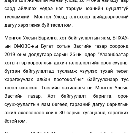
дарга Ши Жиньпин манай улсад 2014 оны наймдугаар
сард айлчлах үедээ нэг тэрбум юанийн буцалтгүй
тусламжийг Монгол Улсад олгохоор шийдвэрлэсний
дагуу хэрэгжиж буй төсөл юм.
Монгол Улсын Барилга, хот байгуулалтын яам, БНХАУ-
ын ӨМӨЗО-ны Бугат хотын Засгийн газар хооронд
2019 оны долдугаар сарын 26-ны өдөр “Улаанбаатар
хотын гэр хорооллын дахин төлөвлөлтийн орон сууцны
бүтээн байгуулалтад тусламж үзүүлэх тухай төсөл
хэрэгжүүлэх албан протокол”-ыг байгуулснаар тус
төсөл эхэлсэн. Төслийн захиалагч нь Монгол Улсын
Засгийн газар, Хот байгуулалт, барилга, орон
сууцжуулалтын яам бөгөөд гэрээний дагуу барилгын
ажил эхэлсэнээс хойш 30 сарын хугацаанд хэрэгжих
ёстой юм.