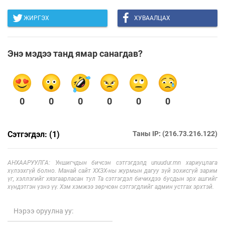
ЖИРГЭХ
ХУВААЛЦАХ
Энэ мэдээ танд ямар санагдав?
0
0
0
0
0
0
Сэтгэгдэл: (1)
Таны IP: (216.73.216.122)
АНХААРУУЛГА: Уншигчдын бичсэн сэтгэгдэлд unuudur.mn хариуцлага
хүлээхгүй болно. Манай сайт ХХЗХ-ны журмын дагуу зүй зохисгүй зарим
үг, хэллэгийг хязгаарласан тул Та сэтгэгдэл бичихдээ бусдын эрх ашгийг
хүндэтгэн үзнэ үү. Хэм хэмжээ зөрчсөн сэтгэгдлийг админ устгах эрхтэй.