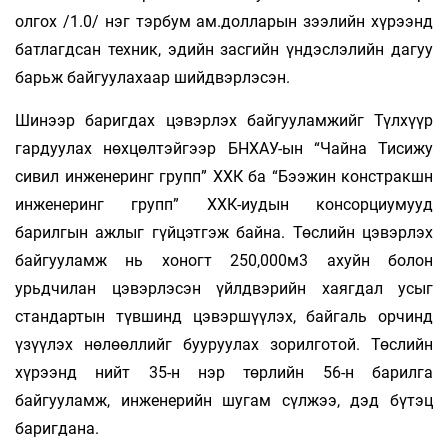
олгох /1.0/ нэг тэрбум ам.долларын зээлийн хүрээнд
батлагдсан техник, эдийн засгийн үндэслэлийн дагуу
барьж байгуулахаар шийдвэрлэсэн.
Шинээр баригдах цэвэрлэх байгууламжийг Түлхүүр
гардуулах нөхцөлтэйгээр БНХАУ-ын “Чайна Тисижу
сивил инженеринг групп” ХХК ба “Бээжин констракшн
инженеринг групп” ХХК-иудын консорциумууд
барилгын ажлыг гүйцэтгэж байна. Төслийн цэвэрлэх
байгууламж нь хоногт 250,000м3 ахуйн болон
урьдчилан цэвэрлэсэн үйлдвэрийн хаягдал усыг
стандартын түвшинд цэвэршүүлэх, байгаль орчинд
үзүүлэх нөлөөллийг бууруулах зорилготой. Төслийн
хүрээнд нийт 35-н нэр төрлийн 56-н барилга
байгууламж, инженерийн шугам сүлжээ, дэд бүтэц
баригдана.