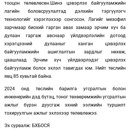
тооцон төлөвлөсөн.Шинэ цэвэрлэх байгууламжийн
лагийн боловсруулалтад дэлхийн тэргүүлэгч
технологийг хэрэглэхээр сонгосон. Лагийг мезофил
зарчмаар биохий гарган авах замаар эрчим хүч ба
дулаан гаргаж авснаар үйлдвэрлэлийн дотоод
хэрэгцээний дулааныг ханган цэвэрлэх
байгууламжийн ашиглалтын зардлыг нөхөж,
цаашлаад Эрчим хүч үйлдвэрлэдэг цэвэрлэх
байгууламж болох эхлэл тавигдах юм. Нийт төслийн
явц 85 хувьтай байна.
2024 онд төслийн барилга угсралтын болон
инженерийн дэд бүтэц, тоног төхөөрөмжийн угсралтын
ажлыг бүрэн дуусгаж эхний ээлжийн туршилт
тохируулгын ажлыг эхлэхээр төлөвлөжээ.
Эх сурвалж: БХБОСЯ