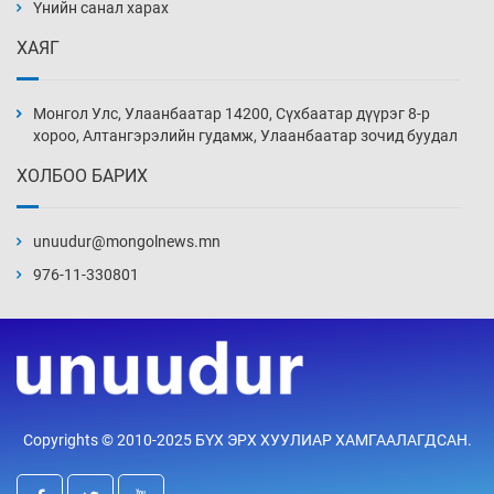
нэмэгджээ
Үнийн санал харах
Уржигдар 13 цаг 52 мин
ХАЯГ
Монголын шигшээ Хонконгийн багийг ялж,
эхний хожлоо авлаа
Монгол Улс, Улаанбаатар 14200, Сүхбаатар дүүрэг 8-р
Уржигдар 13 цаг 30 мин
хороо, Алтангэрэлийн гудамж, Улаанбаатар зочид буудал
ХОЛБОО БАРИХ
Техникийн өндөр үзүүлэлттэй агаарын хөлөг
худалдан авах хүсэлтээ уламжлав
unuudur@mongolnews.mn
Уржигдар 13 цаг 00 мин
976-11-330801
“Шатахууны бус, бодлогын хомсдол
нүүрлээд байна”
Уржигдар 12 цаг 30 мин
Дөрвөн чиглэлд шөнийн автобус иргэдэд
Copyrights © 2010-2025 БҮХ ЭРХ ХУУЛИАР ХАМГААЛАГДСАН.
үйлчилж буй гэв
Уржигдар 12 цаг 00 мин