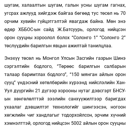
шугам, халаалтын шугам, галын усны шугам гагнах,
угсрах ажлууд хийгдэж байгаа бөгөөд тус төсөл нь 70
орчим хувийн гүйцэтгэлтэй явагдаж байна. Мөн энэ
өдөр ХББОС-ын сайд Ж.Батсуурь, орлогод нийцсэн
орон сууцны хороолол болох “Солонго 1” “Солонго 2”
төслүүдийн барилгын явцын ажилтай танилцлаа.
Энэхүү төсөл нь Монгол Улсын Засгийн газрын Шинэ
сэргэлтийн бодлого, “Төрөөс барилгын салбарын
талаар баримтлах бодлого”, “150 мянган айлын орон
сууц” үндэсний хөтөлбөрийн хүрээнд нийслэлийн Хан-
Уул дүүргийн 21 дүгээр хорооны нутаг дэвсгэрт БНСУ-
ын хөнгөлөлттэй зээлийн санхүүжилтээр баригдах
ухаалаг дэвшилтэт технологийг шингээсэн, ногоон
хөгжлийн чиг хандлагыг тодорхойлсон, эрчим хүчний
хэмнэлттэй, орлогод нийцсэн 5002 айлын орон сууцны