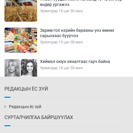
өндөр ургажээ
Уржигдар 15 цаг 30 мин
Зарим гол нэрийн барааны үнэ өмнөх
сарынхаас буурчээ
Уржигдар 15 цаг 00 мин
Хиймэл оюун хяналтаас гарч байна
Уржигдар 14 цаг 30 мин
РЕДАКЦЫН ЁС ЗҮЙ
Эмэгтэйчүүд Бээжин, эрэгтэйчүүд Японд
бэлтгэл базаахаар хилийн дээс алхлаа
Уржигдар 14 цаг 00 мин
Редакцын ёс зүй
СУРТАЛЧИЛГАА БАЙРШУУЛАХ
АНУ-ын Цэргийн кибер командлалаын
ажилтнууд амиа хорлох явдал эрс