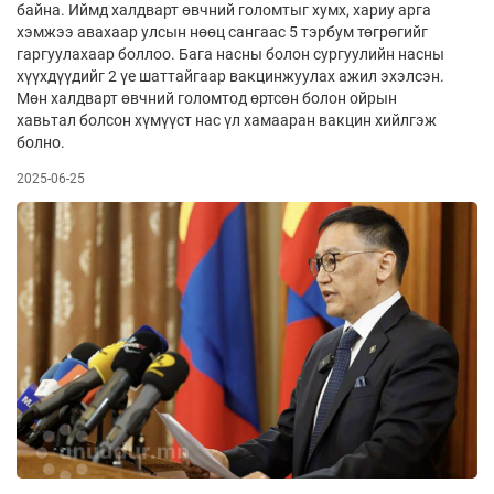
байна. Иймд халдварт өвчний голомтыг хумх, хариу арга
хэмжээ авахаар улсын нөөц сангаас 5 тэрбум төгрөгийг
гаргуулахаар боллоо. Бага насны болон сургуулийн насны
хүүхдүүдийг 2 үе шаттайгаар вакцинжуулах ажил эхэлсэн.
Мөн халдварт өвчний голомтод өртсөн болон ойрын
хавьтал болсон хүмүүст нас үл хамааран вакцин хийлгэж
болно.
2025-06-25