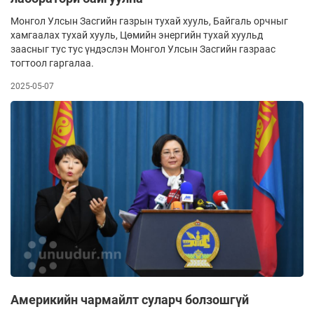
Монгол Улсын Засгийн газрын тухай хууль, Байгаль орчныг
хамгаалах тухай хууль, Цөмийн энергийн тухай хуульд
заасныг тус тус үндэслэн Монгол Улсын Засгийн газраас
тогтоол гаргалаа.
2025-05-07
Америкийн чармайлт суларч болзошгүй