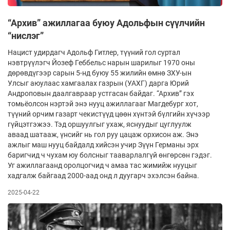
“Архив” ажиллагаа буюу Адольфын сүүлчийн
“нислэг”
Нацист удирдагч Адольф Гитлер, түүний гол суртал
нэвтрүүлэгч Йозеф Геббельс нарын шарилыг 1970 оны
дөрөвдүгээр сарын 5-нд буюу 55 жилийн өмнө ЗХУ-ын
Улсыг аюулаас хамгаалах газрын (УАХГ) дарга Юрий
Андроповын даалгавраар устгасан байдаг. “Архив” гэх
томьёолсон нэртэй энэ нууц ажиллагааг Магдебург хот,
түүний орчим газарт чекистүүд цөөн хүнтэй бүлгийн хүчээр
гүйцэтгэжээ. Тэд оршуулгыг ухаж, яснуудыг цуглуулж
аваад шатааж, үнсийг нь гол руу цацаж орхисон аж. Энэ
ажлыг маш нууц байдалд хийсэн учир Зүүн Германы эрх
баригчид ч чухам юу болсныг тааварлалгүй өнгөрсөн гэдэг.
Уг ажиллагаанд оролцогчид ч амаа тас жимийж нууцыг
хадгалж байгаад 2000-аад онд л дуугарч эхэлсэн байна.
2025-04-22