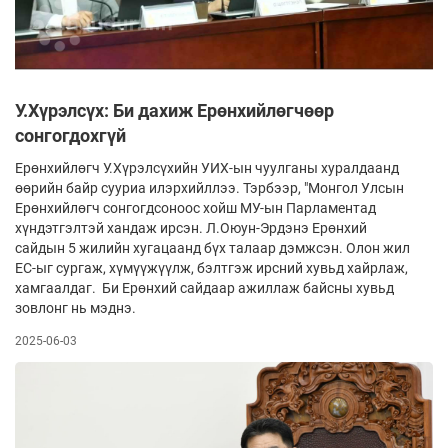
У.Хүрэлсүх: Би дахиж Ерөнхийлөгчөөр
сонгогдохгүй
Ерөнхийлөгч У.Хүрэлсүхийн УИХ-ын чуулганы хуралдаанд
өөрийн байр сууриа илэрхийллээ. Тэрбээр, "Монгол Улсын
Ерөнхийлөгч сонгогдсоноос хойш МУ-ын Парламентад
хүндэтгэлтэй хандаж ирсэн. Л.Оюун-Эрдэнэ Ерөнхий
сайдын 5 жилийн хугацаанд бүх талаар дэмжсэн. Олон жил
ЕС-ыг сургаж, хүмүүжүүлж, бэлтгэж ирсний хувьд хайрлаж,
хамгаалдаг. Би Ерөнхий сайдаар ажиллаж байсны хувьд
зовлонг нь мэднэ.
2025-06-03