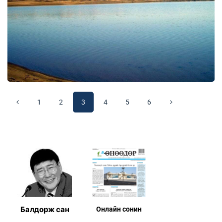
1
2
3
4
5
6
Балдорж сан
Онлaйн сонин