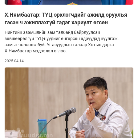
Х.Нямбаатар: ТҮЦ эрхлэгчдийг ажилд оруулъя
гэсэн ч ажиллахгүй гэдэг хариулт өгсөн
Нийтийн эзэмшлийн зам талбайд байрлуулсан
зөвшөөрөлгүй ТҮЦ-нүүдийг өнгөрсөн өдрүүдэд нүүлгэж,
замыг чөлөөлж буй. Уг асуудлын талаар Хотын дарга
Х.Нямбаатар мэдээлэл өглөө.
2025-04-14