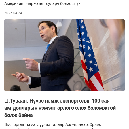
Америкийн чармайлт суларч болзошгүй
2025-04-24
Ц.Туваан: Нүүрс нэмж экспортолж, 100 сая
ам.долларын нэмэлт орлого олох боломжтой
болж байна
Экспортыг нэмэгдүүлэх талаар Аж үйлдвэр, Эрдэс