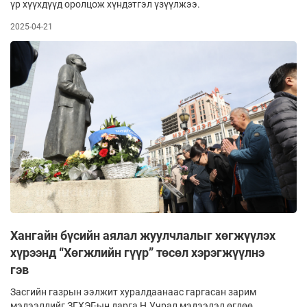
үр хүүхдүүд оролцож хүндэтгэл үзүүлжээ.
2025-04-21
Хангайн бүсийн аялал жуулчлалыг хөгжүүлэх
хүрээнд “Хөгжлийн гүүр” төсөл хэрэгжүүлнэ
гэв
Засгийн газрын ээлжит хуралдаанаас гаргасан зарим
мэдээллийг ЗГХЭГ-ын дарга Н.Учрал мэдээлэл өглөө.