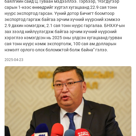
баялгийн сайд Ц.Туваан мэдээллээ. Тэрбээр, "Нэгдүгээр
сарын 1-нээс өнөөдрийг хүртэл хугацаанд 22.9 сая тонн
нүүрс экспортод гарсан. Үүний дотор Бичигт боомтоор
экспортод гаргаж байгаа эрчим хүчний нүүрсний хэмжээ
2.9 дахин нэмэгдэж, 2.1 сая тонн нүүрс гаргалаа. БНХАУ-ын
зах зээлд нийлүүлэгдэж байгаа эрчим хүчний нүүрсний
хэрэглээ нэмэгдсэн нь 2025 оны үлдсэн хугацаанд гурван
сая тонн нүүрс нэмж экспортолж, 100 сая ам.долларын
нэмэлт орлого олох боломжтой болж байна" гэлээ.
2025-04-23