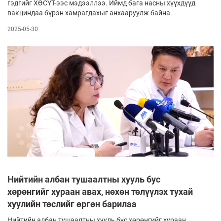
гэдгийг ХӨСҮТ-ээс мэдээллээ. Иймд бага насны хүүхдүүд
вакциндаа бүрэн хамрагдахыг анхааруулж байна.
2025-05-30
Нийтийн албан тушаалтны хууль бус
хөрөнгийг хураан авах, нөхөн төлүүлэх тухай
хуулийн төслийг өргөн барилаа
Нийтийн албан тушаалтны хууль бус хөрөнгийг хураан