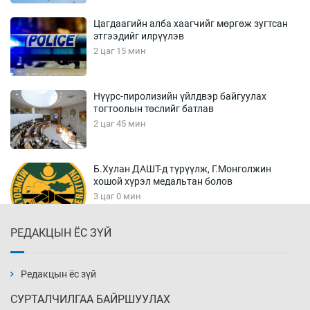
Цагдаагийн алба хаагчийг мөргөж зугтсан
этгээдийг илрүүлэв
2 цаг 15 мин
Нүүрс-пиролизийн үйлдвэр байгуулах
тогтоолын төслийг батлав
2 цаг 45 мин
Б.Хулан ДАШТ-д түрүүлж, Г.Монголжин
хошой хүрэл медальтан болов
3 цаг 0 мин
РЕДАКЦЫН ЁС ЗҮЙ
Хуульчийн мэргэжлийн шалгалтын
бүртгэлийг энэ баасан гарагт эхлүүлнэ
3 цаг 15 мин
Редакцын ёс зүй
СУРТАЛЧИЛГАА БАЙРШУУЛАХ