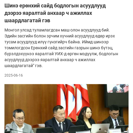
Шинэ ерөнхий сайд бодлогын асуудлууд
дээрээ яаралтай анхаар ч ажиллах
шаардлагатай гэв
Монгол улсад туламлагдсан маш олон асуудлууд бий.
Эдийн засгийн болон эрчим хүчний асуудлууд өдөр ирэх
тусам асуудлууд илүү гүнзгийрч байна. Иймд шинээр
томилогдсон Ерөнхий сайд засгийн газрын шинэ бүтэц,
бүрэлдэхүүнээ яаралтай УИХ-д өргөн мэдүүлж, бодлогын
асуудлууд дээрээ яаралтай анхаар ч ажиллах
шаардлагатай" гэв.
2025-06-16