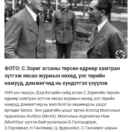
ФОТО: С.Зориг агсаны төрсөн өдрөөр хамтран
зүтгэж явсан журмын нөхөд, улс төрийн
намууд, дэмжигчид нь хүндэтгэл үзүүлэв
УИХ-ын гишүүн, Дэд бүтцийн сайд агсан С.Зоригийн төрсөн
өдрөөр хамтран зүтгэж явсан журмын нөхөд, улс төрийн
намууд, дэмжигчид нь жил болгон хөшөөнд нь цэцэг
өргөдөг билээ. Энэ удаагийн цэцэг өргөх ёслолд Монголын
Ардчилсан Холбоо (МоАХ), Монголын Ардчилсан Нам
(МоАН)ыг үүсгэн байгуулалцсан Б.Галсандорж,
З.Пүрэвжал, Н.Гантөмөр, Ц.Эрдэнэбат, С.Ганчимэг нарын