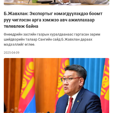
Б.Жавхлан: Экспортыг нэмэгдүүлэхдээ боомт
руу чиглэсэн арга хэмжээ авч ажиллахаар
төлөвлөж байна
Өнөөдрийн засгийн газрын хуралдаанаас гаргасан зарим
шийдвэрийн талаар Сангийн сайд Б.Жавхлан дараах
мэдээллийг өглөө.
2025-04-09