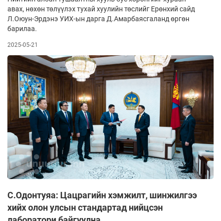
авах, нөхөн төлүүлэх тухай хуулийн төслийг Ерөнхий сайд
Л.Оюун-Эрдэнэ УИХ-ын дарга Д.Амарбаясгаланд өргөн
барилаа.
2025-05-21
С.Одонтуяа: Цацрагийн хэмжилт, шинжилгээ
хийх олон улсын стандартад нийцсэн
лаборатори байгуулна