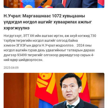
Н.Учрал: Маргаашнаас 1072 хувьцааны
үлдэгдэл ногдол ашгийг хуваарилах ажлыг
хэрэгжүүлнэ
Нэгдүгээрт, ЭТТ ХК-ийн ашгаас иргэн, аж ахуй нэгжид 730
тэрбум төгрөгийн ногдол ашгийг олгоод байна
хэмээн ЗГХЭГ-ын дарга Н.Учрал мэдээллээ. 2024 оны
ногдол ашгийн гурав дахь удаагийнхыг татварын дараах
дүнгээр 93499 төгрөгийг олгохоор дөрөвдүгээр сарын 4-
ний өдөр шийдвэрлэсэн.
2025-04-09