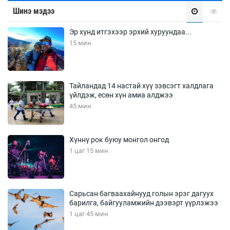
Шинэ мэдээ
Эр хүнд итгэхээр эрхий хуруундаа...
15 мин
Тайландад 14 настай хүү зэвсэгт халдлага
үйлдэж, есөн хүн амиа алджээ
45 мин
Хүннү рок буюу монгол онгод
1 цаг 15 мин
Сарьсан багваахайнууд голын эрэг дагуух
барилга, байгууламжийн дээвэрт үүрлэжээ
1 цаг 45 мин