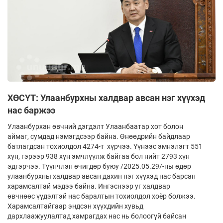
ХӨСҮТ: Улаанбурхны халдвар авсан нэг хүүхэд
нас баржээ
Улаанбурхан өвчний дэгдэлт Улаанбаатар хот болон
аймаг, сумдад нэмэгдсээр байна. Өнөөдрийн байдлаар
батлагдсан тохиолдол 4274-т хүрчээ. Үүнээс эмнэлэгт 551
хүн, гэрээр 938 хүн эмчлүүлж байгаа бол нийт 2793 хүн
эдгэрчээ. Түүнчлэн өчигдөр буюу /2025.05.29/-ны өдөр
улаанбурхны халдвар авсан дахин нэг хүүхэд нас барсан
харамсалтай мэдээ байна. Ингэснээр уг халдвар
өвчнөөс үүдэлтэй нас баралтын тохиолдол хоёр болжээ.
Харамсалтайгаар эндсэн хүүхдийн хувьд
дархлаажуулалтад хамрагдах нас нь болоогүй байсан