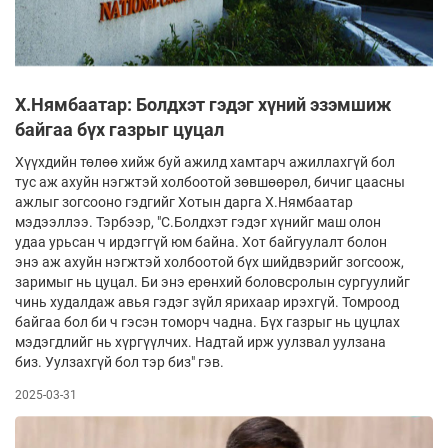
Х.Нямбаатар: Болдхэт гэдэг хүний эзэмшиж
байгаа бүх газрыг цуцал
Хүүхдийн төлөө хийж буй ажилд хамтарч ажиллахгүй бол
тус аж ахуйн нэгжтэй холбоотой зөвшөөрөл, бичиг цаасны
ажлыг зогсооно гэдгийг Хотын дарга Х.Нямбаатар
мэдээллээ. Тэрбээр, "С.Болдхэт гэдэг хүнийг маш олон
удаа урьсан ч ирдэггүй юм байна. Хот байгуулалт болон
энэ аж ахуйн нэгжтэй холбоотой бүх шийдвэрийг зогсоож,
заримыг нь цуцал. Би энэ ерөнхий боловсролын сургуулийг
чинь худалдаж авья гэдэг зүйл ярихаар ирэхгүй. Томроод
байгаа бол би ч гэсэн томорч чадна. Бүх газрыг нь цуцлах
мэдэгдлийг нь хүргүүлчих. Надтай ирж уулзвал уулзана
биз. Уулзахгүй бол тэр биз" гэв.
2025-03-31