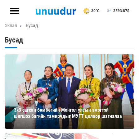
30°C
3593.87
$
Эхлэл
Бусад
Бусад
3х3 сагсан бөмбөгийн Монгол улсын эмэгтэй
шигшээ багийн тамирчдыг МУГТ цолоор шагналаа