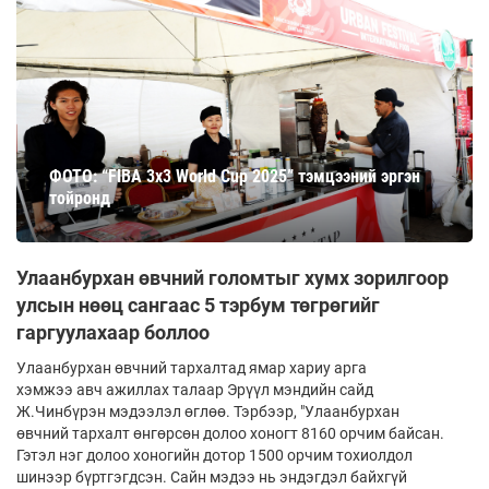
ФОТО: “FIBA 3x3 World Cup 2025” тэмцээний эргэн
тойронд
Улаанбурхан өвчний голомтыг хумх зорилгоор
улсын нөөц сангаас 5 тэрбум төгрөгийг
гаргуулахаар боллоо
Улаанбурхан өвчний тархалтад ямар хариу арга
хэмжээ авч ажиллах талаар Эрүүл мэндийн сайд
Ж.Чинбүрэн мэдээлэл өглөө. Тэрбээр, "Улаанбурхан
өвчний тархалт өнгөрсөн долоо хоногт 8160 орчим байсан.
Гэтэл нэг долоо хоногийн дотор 1500 орчим тохиолдол
шинээр бүртгэгдсэн. Сайн мэдээ нь эндэгдэл байхгүй