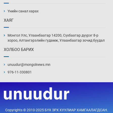
“ДЦС-3”-ын засварыг өвлийн оргил
ачааллаас өмнө дуусгах үүрэг өгөв
Үнийн санал харах
3 цаг 45 мин
ХАЯГ
Монгол Улсын ДНБ-ий өсөлт энэ онд 5.8
хувьд хадгалагдах төлөвтэй
Монгол Улс, Улаанбаатар 14200, Сүхбаатар дүүрэг 8-р
4 цаг 15 мин
хороо, Алтангэрэлийн гудамж, Улаанбаатар зочид буудал
ХОЛБОО БАРИХ
Орхон аймгийн “Будда вилла”-гийн
захиалагчид ордероо авч чадахгүйд хүрэх
вий
unuudur@mongolnews.mn
4 цаг 45 мин
976-11-330801
Хүсэл байвч хүч нь хүрдэггүй О.Саранчулуун
5 цаг 15 мин
Шатахуун олгох хязгаарлалтыг 100 мянган
Copyrights © 2010-2025 БҮХ ЭРХ ХУУЛИАР ХАМГААЛАГДСАН.
төгрөг болгож нэмлээ