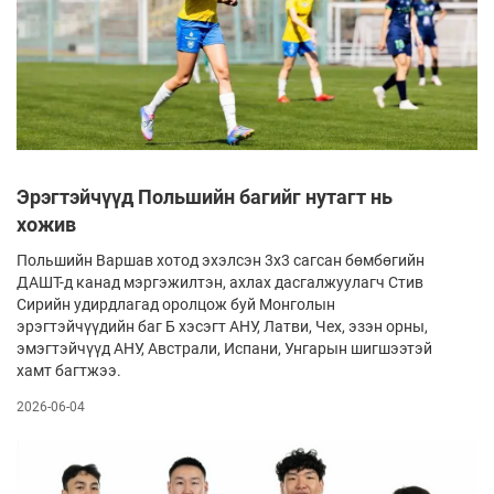
Эрэгтэйчүүд Польшийн багийг нутагт нь
хожив
Польшийн Варшав хотод эхэлсэн 3х3 сагсан бөмбөгийн
ДАШТ-д канад мэргэжилтэн, ахлах дасгалжуулагч Стив
Сирийн удирдлагад оролцож буй Монголын
эрэгтэйчүүдийн баг Б хэсэгт АНУ, Латви, Чех, эзэн орны,
эмэгтэйчүүд АНУ, Австрали, Испани, Унгарын шигшээтэй
хамт багтжээ.
2026-06-04