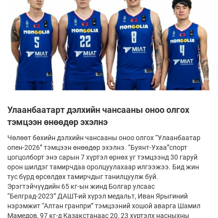
Улаанбаатарт дэлхийн чансааны оноо олгох
тэмцээн өнөөдөр эхэлнэ
Чөлөөт бөхийн дэлхийн чансааны оноо олгох “Улаанбаатар
опен-2026” тэмцээн өнөөдөр эхэлнэ. “Буянт-Ухаа”спорт
цогцолборт энэ сарын 7 хүртэл өрнөх уг тэмцээнд 30 гаруй
орон шилдэг тамирчдаа оролцуулахаар илгээжээ. Бид жин
тус бүрд өрсөлдөх тамирчдыг танилцуулж буй.
Эрэгтэйчүүдийн 65 кг-ын жинд Болгар улсаас
“Белград-2023” ДАШТ-ий хүрэл медальт, Иван Ярыгиний
нэрэмжит “Алтан гранпри” тэмцээний хошой аварга Шамил
Мамедов, 97 кг-д Казакстанаас 20, 23 хүртэлх насныхны