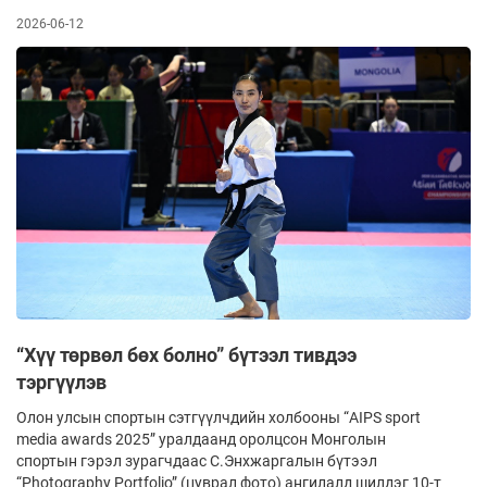
2026-06-12
“Хүү төрвөл бөх болно” бүтээл тивдээ
тэргүүлэв
Олон улсын спортын сэтгүүлчдийн хол­бооны “AIPS sport
media awards 2025” урал­даанд оролцсон Монголын
спортын гэрэл зурагч­даас С.Энхжаргалын бүтээл
“Photography Portfolio” (цуврал фото) ангилалд шилдэг 10-т