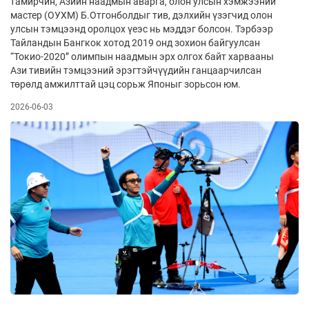
тамирчин, Азийн наадмын аварга, олон улсын хэмжээний
мастер (ОУХМ) Б.Отгонболдыг тив, дэлхийн үзэгчид олон
улсын тэмцээнд оролцох үеэс нь мэддэг болсон. Тэрбээр
Тайландын Бангкок хотод 2019 онд зохион байгуулсан
“Токио-2020” олимпын наадмын эрх олгох байт харвааны
Ази тивийн тэмцээний эрэгтэйчүүдийн ганцаар­чилсан
төрөлд амжилттай цэц сорьж Японыг зорьсон юм.
2026-06-03