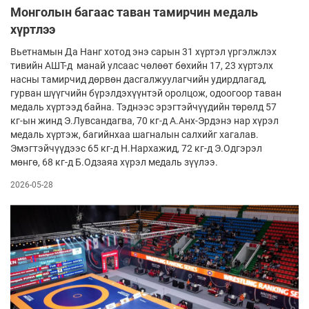
Монголын багаас таван тамирчин медаль
хүртлээ
Вьетнамын Да Нанг хотод энэ сарын 31 хүртэл үргэлжлэх
тивийн АШТ-д манай улсаас чөлөөт бөхийн 17, 23 хүртэлх
насны тамирчид дөрвөн дасгалжуулагчийн удирдлагад,
гурван шүүгчийн бүрэлдэхүүнтэй оролцож, одоогоор таван
медаль хүртээд байна. Тэднээс эрэгтэйчүүдийн төрөлд 57
кг-ын жинд Э.Лувсандагва, 70 кг-д А.Анх-Эрдэнэ нар хүрэл
медаль хүртэж, багийнхаа шагналын салхийг хагалав.
Эмэгтэйчүүдээс 65 кг-д Н.Нархажид, 72 кг-д Э.Одгэрэл
мөнгө, 68 кг-д Б.Одзаяа хүрэл медаль зүүлээ.
2026-05-28