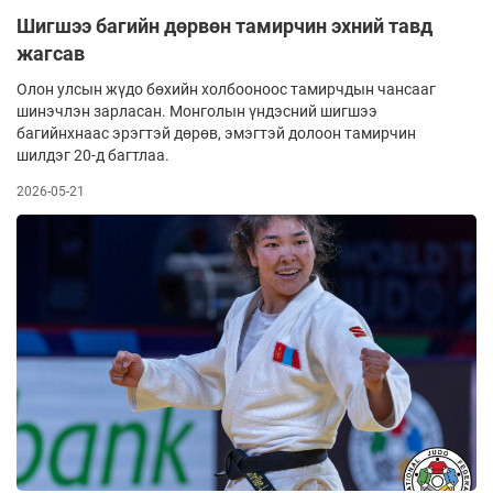
Шигшээ багийн дөрвөн тамирчин эхний тавд
жагсав
Олон улсын жүдо бөхийн холбооноос тамирчдын чансааг
шинэчлэн зарласан. Монголын үндэсний шигшээ
багийнхнаас эрэгтэй дөрөв, эмэгтэй долоон тамирчин
шилдэг 20-д багтлаа.
2026-05-21