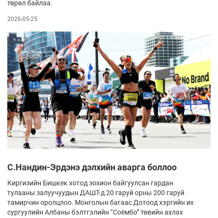
төрөл байлаа.
2026-05-25
С.Нандин-Эрдэнэ дэлхийн аварга боллоо
Киргизийн Бишкек хотод зохион байгуулсан гардан
тулааны залуучуудын ДАШТ-д 20 гаруй орны 200 гаруй
тамирчин оролцлоо. Монголын багаас Дотоод хэргийн их
сургуулийн Албаны бэлтгэлийн “Соёмбо” төвийн ахлах