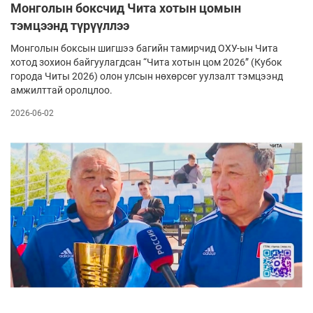
Монголын боксчид Чита хотын цомын
тэмцээнд түрүүллээ
Монголын боксын шигшээ багийн тамирчид ОХУ-ын Чита
хотод зохион байгуулагдсан “Чита хотын цом 2026” (Кубок
города Читы 2026) олон улсын нөхөрсөг уулзалт тэмцээнд
амжилттай оролцлоо.
2026-06-02