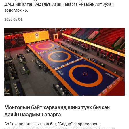
ДАШТ-ий алтан медальт, Азийн аварга Ризабек Айтмухан
зодоглох нь.
2026-06-04
Монголын байт харваанд шинэ түүх бичсэн
Азийн наадмын аварга
Байт харвааны шигшээ баг, “Алдар” спорт хорооны