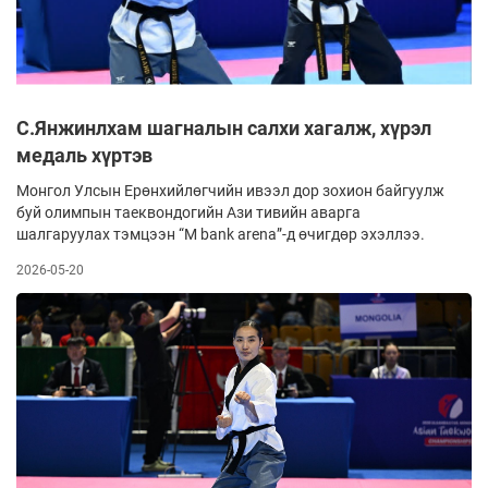
С.Янжинлхам шагналын салхи хагалж, хүрэл
медаль хүртэв
Монгол Улсын Ерөнхийлөгчийн ивээл дор зохион байгуулж
буй олимпын таеквондогийн Ази тивийн аварга
шалгаруулах тэмцээн “M bank arena”-д өчигдөр эхэллээ.
2026-05-20