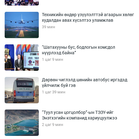
Техникийн өндөр үзүүлэлттэй агаарын хөлөг
худалдан авах хүсэлтээ уламжлав
39 мин
“Шатахууны бус, бодлогын хомсдол
нүүрлээд байна”
1 цаг 9 мин
Дөрвөн чиглэлд шөнийн автобус иргэдэд
үйлчилж буй гэв
1 цаг 39 мин
“Туул усан цогцолбор”-ын ТЭЗҮ-ийг
Энэтхэгийн компанид хариуцуулжээ
2 цаг 9 мин