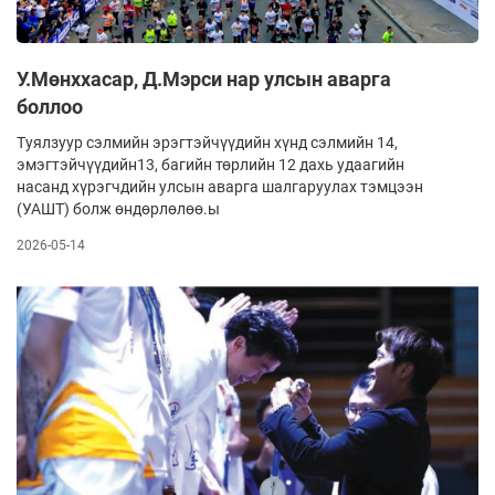
У.Мөнххасар, Д.Мэрси нар улсын аварга
боллоо
Туялзуур сэлмийн эрэгтэйчүүдийн хүнд сэлмийн 14,
эмэгтэйчүүдийн13, багийн төрлийн 12 дахь удаагийн
насанд хүрэгчдийн улсын аварга шалгаруулах тэмцээн
(УАШТ) болж өндөрлөлөө.ы
2026-05-14