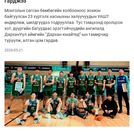
гарджээ
Монголын сагсан бөмбөгийн холбооноос зохион
байгуулсан 23 хүртэлх насныхны залуучуудын УАШТ
өндөрлөж, шилдгүүдээ тодрууллаа. Тус тэмцээнд оролцсон
хот, дүүргийн багуудаас эрэгтэйчүүдийн ангилалд
ДарханУул аймгийн “Дархан юнайтед”-ын тамирчид
түрүүлж, алтан цом гардав.
2026-05-21