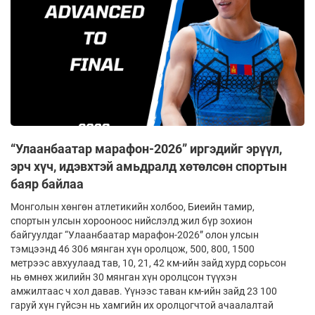
“Улаанбаатар марафон-2026” иргэдийг эрүүл,
эрч хүч, идэвхтэй амьдралд хөтөлсөн спортын
баяр байлаа
Монголын хөнгөн атлетикийн холбоо, Биеийн тамир,
спортын улсын хорооноос нийслэлд жил бүр зохион
байгуулдаг “Улаанбаатар марафон-2026” олон улсын
тэмцээнд 46 306 мянган хүн оролцож, 500, 800, 1500
метрээс авхуулаад тав, 10, 21, 42 км-ийн зайд хурд сорьсон
нь өмнөх жилийн 30 мянган хүн оролцсон түүхэн
амжилтаас ч хол давав. Үүнээс таван км-ийн зайд 23 100
гаруй хүн гүйсэн нь хамгийн их оролцогчтой ачаалалтай