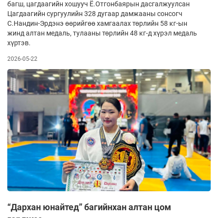
багш, цагдаагийн хошууч Ё.Отгонбаярын дасгалжуулсан
Цагдаагийн сургуулийн 328 дугаар дамжааны сонсогч
С.Нандин-Эрдэнэ өөрийгөө хамгаалах төрлийн 58 кг-ын
жинд алтан медаль, тулааны төрлийн 48 кг-д хүрэл медаль
хүртэв.
2026-05-22
“Дархан юнайтед” багийнхан алтан цом