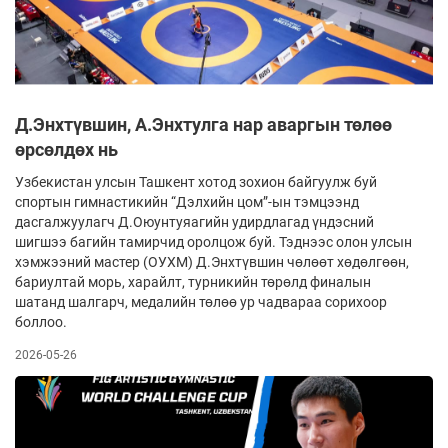
Д.Энхтүвшин, А.Энхтулга нар аваргын төлөө
өрсөлдөх нь
Узбекистан улсын Ташкент хотод зохион байгуулж буй
спортын гимнастикийн “Дэлхийн цом”-ын тэмцээнд
дасгалжуулагч Д.Оюунтуяагийн удирдлагад үндэсний
шигшээ багийн тамирчид оролцож буй. Тэднээс олон улсын
хэмжээний мастер (ОУХМ) Д.Энхтүвшин чөлөөт хөдөлгөөн,
бариултай морь, харайлт, турникийн төрөлд финалын
шатанд шалгарч, медалийн төлөө ур чадвараа сорихоор
боллоо.
2026-05-26