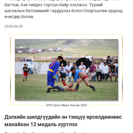
багтаж, Ази тивдээ тэргүүн байр эзэлжээ. Түүний
шагналын батламжийг гардуулах ёс­лол Спортынтөв ордонд
өчигдөр болов.
2026-06-09
Дэлхийн шилдгүүдийн эн тэнцүү өрсөлдөөнөөс
манайхан 12 медаль хүртлээ