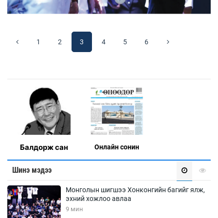
1
2
3
4
5
6
Балдорж сан
Онлaйн сонин
Шинэ мэдээ
Монголын шигшээ Хонконгийн багийг ялж,
эхний хожлоо авлаа
9 мин