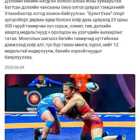
Дэлхийн бөхийн нэгдсэн холбоо албан ёсны хуваарьтаа
багтсан дэлхийн чансааны оноо олгох цуврал тэмцээнийг
Улаан­баатар хотод зохион байгуулсан. “БуянтУхаа” спорт
цогцолборт дөрвөн өдөр болсон хоёр дахь цувралд 23 орны
300 гаруй тамирчин хүч сорьж, олимп, тив, дэлхийн
аварга,медальтнууд ч оролцсон нь үзэгчдийн анхаарлыг
та­тав. Монголын шигшээ багийн тамирчид нут­гийнхаа
дэвжээнд хоёр алт, тус бүр таван мөнгө, хүрэл, нийт 12
медальтай өндөрлүүлж, бөхийн хор­хойтнуудыг
баярлууллаа.
2026-06-09