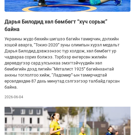
Дарья Билодид хөл бөмбөгт “хүч сорьж”
байна
Украины жүдо бөхийн шигшээ багийн тамирчин, дэлхийн
хошой аварга, “Токио-2020” зуны олимпын хүрэл медальт
Дарья Билодид дэвжээнээс түр холдож, хөл бөмбөгт ур
чадвараа сорих болжээ. Тэрбээр өнгөрсөн жилийн
дөрөвдүгээр сард улсынхаа эмэгтэйчүүдийн хөл
бөмбөгийн дээд лигийн “Металист 1925” багийнхантай
анхны тоглолтоо хийж, “Ладомир”-ын тамирчидтай
өрсөлдөхдөө 87 дахь минутад сэлгээгээр талбайд гарсан
байна.
2026-06-04