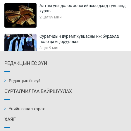
Алтны үнэ долоо хоногийнхоо дээд түвшинд
хүрэв
2 цаг 39 мин
Сурагчдын дүрэмт хувцасны иж бүрдэлд
поло цамц орууллаа
3 цаг 9 мин
РЕДАКЦЫН ЁС ЗҮЙ
Шинжлэх ухаанаа хөсөр хаясан улс
чадваргүй мэргэжилтнүүд л “үйлдвэрлэдэг”
3 цаг 39 мин
Редакцын ёс зүй
СУРТАЛЧИЛГАА БАЙРШУУЛАХ
Аппликэйшн хөгжүүлэхийн оронд ажлаа хий,
Г.Дамдинням сайд аа
Үнийн санал харах
4 цаг 9 мин
ХАЯГ
Эвдэрхий замаар түрээ барьж, иргэдийнхээ