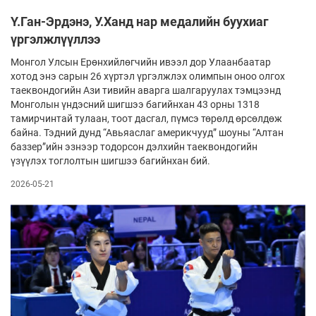
Ү.Ган-Эрдэнэ, У.Ханд нар медалийн буухиаг
үргэлжлүүллээ
Монгол Улсын Ерөнхийлөгчийн ивээл дор Улаанбаатар
хотод энэ сарын 26 хүртэл үргэлжлэх олимпын оноо олгох
таеквондогийн Ази тивийн аварга шалгаруулах тэмцээнд
Монголын үндэсний шигшээ багийнхан 43 орны 1318
тамирчинтай тулаан, тоот дасгал, пүмсэ төрөлд өрсөлдөж
байна. Тэдний дунд “Авьяаслаг америкчууд” шоуны “Алтан
баззер”ийн эзнээр тодорсон дэлхийн таеквондогийн
үзүүлэх тоглолтын шигшээ багийнхан бий.
2026-05-21