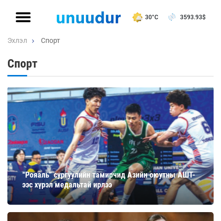
30°C
3593.93
$
Эхлэл
Спорт
Спорт
“Рояаль” сургуулийн тамирчид Азийн оюутны АШТ-
ээс хүрэл медальтай ирлээ