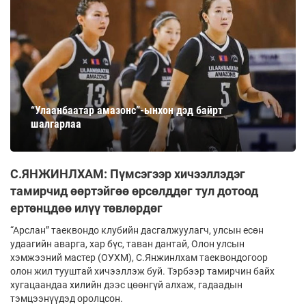
“Улаанбаатар амазонс”-ынхон дэд байрт
шалгарлаа
С.ЯНЖИНЛХАМ: Пүмсэгээр хичээллэдэг
тамирчид өөртэйгөө өрсөлддөг тул дотоод
ертөнцдөө илүү төвлөрдөг
“Арслан” таеквондо клубийн дасгалжуулагч, улсын есөн
удаагийн аварга, хар бүс, таван дантай, Олон улсын
хэмжээний мастер (ОУХМ), С.Янжинлхам таеквондогоор
олон жил тууштай хичээллэж буй. Тэрбээр тамирчин байх
хугацаандаа хилийн дээс цөөнгүй алхаж, гадаадын
тэмцээнүүдэд оролцсон.