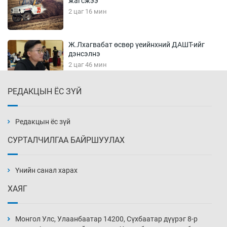
жагсжээ
2 цаг 16 мин
Ж.Лхагвабат өсвөр үеийнхний ДАШТ-ийг
дэнсэлнэ
2 цаг 46 мин
РЕДАКЦЫН ЁС ЗҮЙ
Иран тэсэж үлдсэн ч удаан хугацаанд хүнд
үеийг туулна
3 цаг 16 мин
Редакцын ёс зүй
СУРТАЛЧИЛГАА БАЙРШУУЛАХ
Боловсролын зээлийн сангаар гадаадад
суралцагчдын амьжиргааны зардлын
хэмжээг шинэчлэн тогтоох нь
Үнийн санал харах
3 цаг 46 мин
ХАЯГ
Монголын баг Абу Дабид медалийн хур
буулгаж байна
Монгол Улс, Улаанбаатар 14200, Сүхбаатар дүүрэг 8-р
4 цаг 16 мин