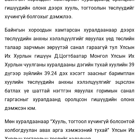
гишүүдийн олонх дээрх хууль, тогтоолын төслүүдийг
хүчингүй болгохыг дэмжлээ.
Байнгын хороодын хамтарсан хуралдаанаар дээрх
төслүүдийн анхны хэлэлцүүлгийг явуулах үед төслийн
талаар зарчмын зөрүүтэй санал гараагүй тул Улсын
Их Хурлын гишүүн Д.Цогтбаатар Монгол Улсын Их
Хурлын чуулганы хуралдааны дэгийн тухай хуулийн 39
дүгээр зүйлийн 39.24 дэх хэсэгт заасныг баримтлан
хуулийн төслүүдийн анхны хэлэлцүүлгийг эцэслэн
батлах үе шаттай нэгтгэн явуулах горимын санал
гаргасныг хурапдаанд оролцсон гишүүдийн олонх
дэмжсэн юм.
Мөн хуралдаанаар “Хууль, тогтоол хүчингүй болсонтой
холбогдуулан авах арга хэмжээний тухай” Улсын Их
Хурлын тогтоолын төслийг хэлэлцэв.