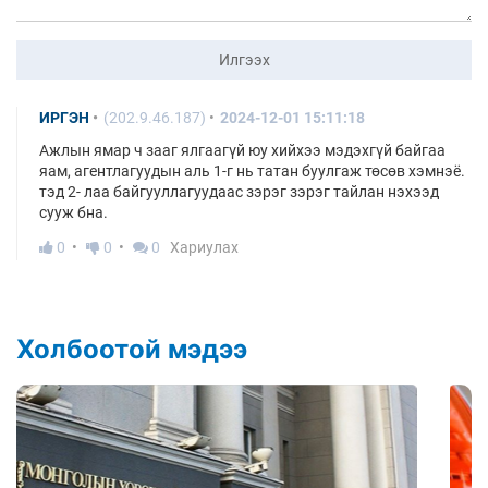
Илгээх
ИРГЭН
(202.9.46.187)
2024-12-01 15:11:18
Ажлын ямар ч зааг ялгаагүй юу хийхээ мэдэхгүй байгаа
яам, агентлагуудын аль 1-г нь татан буулгаж төсөв хэмнэё.
тэд 2- лаа байгууллагуудаас зэрэг зэрэг тайлан нэхээд
сууж бна.
0
0
0
Хариулах
Холбоотой мэдээ