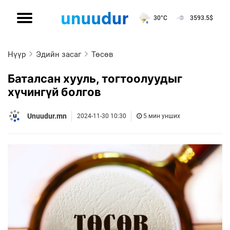
30°C
3593.5
$
Нүүр
Эдийн засаг
Төсөв
Баталсан хууль, тогтоолуудыг
хүчингүй болгов
Unuudur.mn
2024-11-30 10:30
5 мин унших