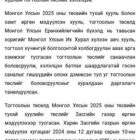
Монгол Улсын 2025 оны төсвийн тухай хууль болон
хамт өргөн мэдүүлсэн хууль, тогтоолын төсөлд
Монгол Улсын Ерөнхийлөгчийн бүхэлд нь тавьсан
хоригийг Монгол Улсын Их Хурал хүлээн авч хууль,
тогтоол хүчингүй болгосонтой холбогдуулан авах арга
хэмжээг тусгасан тогтоолын төслийг санаачлан
боловсруулж, хэлэлцэн батлах шаардлагатай гэсэн
саналыг гишүүдийн олонх дэмжсэн тул уг тогтоолын
төслийг боловсруулсныг хуралдаан даргалагч
танилцуулсан.
Тогтоолын төсөлд Монгол Улсын 2025 оны төсвийн
тухай хуулийн төслийг Засгийн газар өргөн
мэдүүлэхээр тусгасан. Харин Засгийн газрын өргөн
мэдүүлэх хугацааг 2024 оны 12 дугаар сарын 10-ны