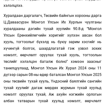
хэлэлцлээ.
Хуралдаан даргалагч, Төсвийн байнгын хорооны дарга
Ц.Даваасүрэн Монгол Улсын Их Хурлын чуулганы
хуралдааны дэгийн тухай хуулийн 90.8-д “Монгол
Улсын Ерөнхийлөгчийн хоригийг хүлээн авсан бол
хууль, тогтоолыг бүхэлд нь буюу зарим хэсгийг нь
хүчингүй болгох, шаардлагатай гэж үзвэл зохих
нэмэлт, өөрчлөлт оруулах тухай хууль, тогтоолын
төслийг хэлэлцэн баталж болно” хэмээн заасныг
танилцуулаад, Монгол Улсын Их Хурал 2024 оны 11
дүгээр сарын 08-ны өдөр баталсан Монгол Улсын 2025
оны төсвийн тухай хууль, Үндэсний баялгийн сангийн
тухай хуулийг дагаж мөрдөх журмын тухай хуульд
нэмэлт оруулах тухай, Аж ахуйн нэгжийн орлогын
албан татварын тухай хуульд нэмэлт, өөрчлөлт