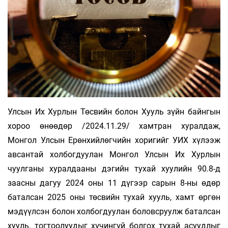
Улсын Их Хурлын Төсвийн болон Хууль зүйн байнгын
хороо өнөөдөр /2024.11.29/ хамтран хуралдаж,
Монгол Улсын Ерөнхийлөгчийн хоригийг УИХ хүлээж
авсантай холбогдуулан Монгол Улсын Их Хурлын
чуулганы хуралдааны дэгийн тухай хуулийн 90.8-д
заасны дагуу 2024 оны 11 дүгээр сарын 8-ны өдөр
баталсан 2025 оны төсвийн тухай хууль, хамт өргөн
мэдүүлсэн болон холбогдуулан боловсруулж баталсан
хууль, тогтоолуудыг хүчингүй болгох тухай асуудлыг