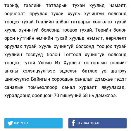
тариф, гаалийн татварын тухай хуульд нэмэлт,
өөрчлөлт оруулах тухай хууль хүчингүй болсонд
тооцох тухай, Гаалийн албан татварыг хөнгөлөх тухай
хууль хүчингүй болсонд тооцох тухай, Төрийн болон
орон нутгийн өмчийн тухай хуульд нэмэлт, өөрчлөлт
оруулах тухай хууль хүчингүй болсонд тооцох тухай
хуулийн төслүүд болон Тогтоол хүчингүй болсонд
тооцох тухай Улсын Их Хурлын тогтоолын төслийг
анхны хэлэлцүүлгээс эцэслэн батлах үе шатруу
шилжүүлэх Байнгын хороодын саналыг дэмжье гэдэг
саналын томьёоллоор санал хураалт явуулахад,
хуралдаанд оролцсон 70 гишүүний 68 нь дэмжлээ.
ЖИРГЭХ
ХУВААЛЦАХ