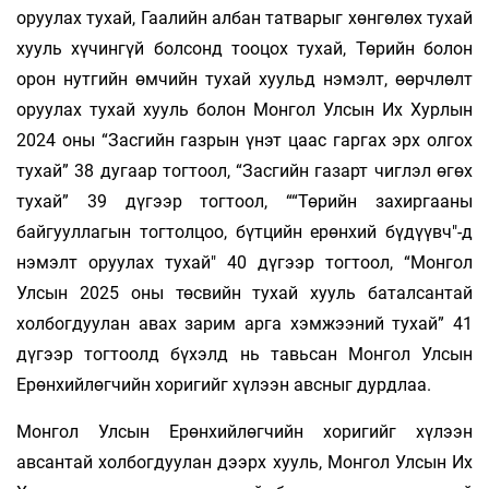
оруулах тухай, Гаалийн албан татварыг хөнгөлөх тухай
хууль хүчингүй болсонд тооцох тухай, Төрийн болон
орон нутгийн өмчийн тухай хуульд нэмэлт, өөрчлөлт
оруулах тухай хууль болон Монгол Улсын Их Хурлын
2024 оны “Засгийн газрын үнэт цаас гаргах эрх олгох
тухай” 38 дугаар тогтоол, “Засгийн газарт чиглэл өгөх
тухай” 39 дүгээр тогтоол, ““Төрийн захиргааны
байгууллагын тогтолцоо, бүтцийн ерөнхий бүдүүвч"-д
нэмэлт оруулах тухай" 40 дүгээр тогтоол, “Монгол
Улсын 2025 оны төсвийн тухай хууль баталсантай
холбогдуулан авах зарим арга хэмжээний тухай” 41
дүгээр тогтоолд бүхэлд нь тавьсан Монгол Улсын
Ерөнхийлөгчийн хоригийг хүлээн авсныг дурдлаа.
Монгол Улсын Ерөнхийлөгчийн хоригийг хүлээн
авсантай холбогдуулан дээрх хууль, Монгол Улсын Их