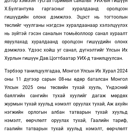
дотор хэмээн тусгах горимын саналыг УИХ-ын гишүүн
Х.Булгантуяа гаргасныг хуралдаанд оролцсон
гишүүдийн олонх дэмжлээ. Эцэст нь тогтоолын
төслийг чуулганы нэгдсэн хуралдаанаар хэлэлцүүлэх
нь зүйтэй гэсэн саналын томьёоллоор санал хураалт
явуулахад хуралдаанд оролцсон гишүүдийн олонх
дэмжлээ. Үдээс хойш уг санал, дүгнэлтийг Улсын Их
Хурлын гишүүн Дав.Цогтбаатар УИХ-д танилцуулсан.
Тэрбээр танилцуулгадаа, Монгол Улсын Их Хурал 2024
оны 11 дүгээр сарын 08-ны өдөр баталсан Монгол
Улсын 2025 оны төсвийн тухай хууль, Үндэсний
баялгийн сангийн тухай хуулийг дагаж мөрдөх
журмын тухай хуульд нэмэлт оруулах тухай, Аж ахуйн
нэгжийн орлогын албан татварын тухай хуульд
нэмэлт, өөрчлөлт оруулах тухай, Гаалийн тариф,
гаалийн татварын тухай хуульд нэмэлт, өөрчлөлт