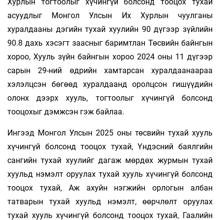
Хурлын тогтоолыг хүчингүй болсонд тооцох тухай
асуудлыг Монгол Улсын Их Хурлын чуулганы
хуралдааны дэгийн тухай хуулийн 90 дүгээр зүйлийн
90.8 дахь хэсэгт заасныг баримтлан Төсвийн байнгын
хороо, Хууль зүйн байнгын хороо 2024 оны 11 дүгээр
сарын 29-ний өдрийн хамтарсан хуралдаанаараа
хэлэлцсэн бөгөөд хуралдаанд оролцсон гишүүдийн
олонх дээрх хууль, тогтоолыг хүчингүй болсонд
тооцохыг дэмжсэн гэж байлаа.
Ингээд Монгол Улсын 2025 оны төсвийн тухай хууль
хүчингүй болсонд тооцох тухай, Үндэсний баялгийн
сангийн тухай хуулийг дагаж мөрдөх журмын тухай
хуульд нэмэлт оруулах тухай хууль хүчингүй болсонд
тооцох тухай, Аж ахуйн нэгжийн орлогын албан
татварын тухай хуульд нэмэлт, өөрчлөлт оруулах
тухай хууль хүчингүй болсонд тооцох тухай, Гаалийн