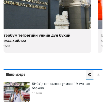
Шатахуун хомсодсоны буруутан дахиад л
олдсонгүй
2026-07-30
Шинэ мэдээ
БНСУ-д хэт халсны улмаас 19 хүн нас
баржээ
16 мин