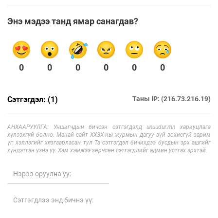
Энэ мэдээ танд ямар санагдав?
0
0
0
0
0
0
Сэтгэгдэл: (1)
Таны IP: (216.73.216.19)
АНХААРУУЛГА: Уншигчдын бичсэн сэтгэгдэлд unuudur.mn хариуцлага
хүлээхгүй болно. Манай сайт ХХЗХ-ны журмын дагуу зүй зохисгүй зарим
үг, хэллэгийг хязгаарласан тул Та сэтгэгдэл бичихдээ бусдын эрх ашгийг
хүндэтгэн үзнэ үү. Хэм хэмжээ зөрчсөн сэтгэгдлийг админ устгах эрхтэй.