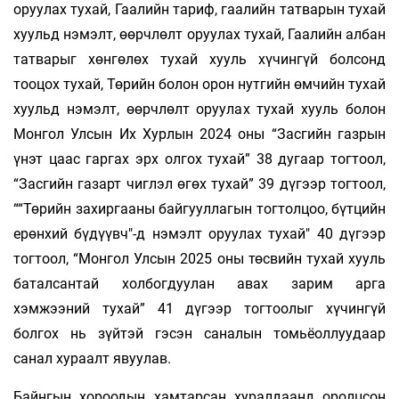
оруулах тухай, Гаалийн тариф, гаалийн татварын тухай
хуульд нэмэлт, өөрчлөлт оруулах тухай, Гаалийн албан
татварыг хөнгөлөх тухай хууль хүчингүй болсонд
тооцох тухай, Төрийн болон орон нутгийн өмчийн тухай
хуульд нэмэлт, өөрчлөлт оруулах тухай хууль болон
Монгол Улсын Их Хурлын 2024 оны “Засгийн газрын
үнэт цаас гаргах эрх олгох тухай” 38 дугаар тогтоол,
“Засгийн газарт чиглэл өгөх тухай” 39 дүгээр тогтоол,
““Төрийн захиргааны байгууллагын тогтолцоо, бүтцийн
ерөнхий бүдүүвч"-д нэмэлт оруулах тухай" 40 дүгээр
тогтоол, “Монгол Улсын 2025 оны төсвийн тухай хууль
баталсантай холбогдуулан авах зарим арга
хэмжээний тухай” 41 дүгээр тогтоолыг хүчингүй
болгох нь зүйтэй гэсэн саналын томьёоллуудаар
санал хураалт явуулав.
Байнгын хороодын хамтарсан хуралдаанд оролцсон