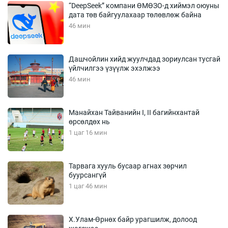
“DeepSeek” компани ӨМӨЗО-д хиймэл оюуны
дата төв байгуулахаар төлөвлөж байна
46 мин
Дашчойлин хийд жуулчдад зориулсан тусгай
үйлчилгээ үзүүлж эхэлжээ
46 мин
Манайхан Тайванийн I, II багийнхантай
өрсөлдөх нь
1 цаг 16 мин
Тарвага хууль бусаар агнах зөрчил
буурсангүй
1 цаг 46 мин
Х.Улам-Өрнөх байр урагшилж, долоод