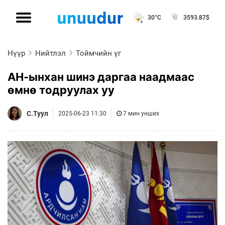
30°C
3593.87
$
Нүүр
Нийтлэл
Тоймчийн үг
АН-ынхан шинэ даргаа наадмаас
өмнө тодруулах уу
С.Туул
2025-06-23 11:30
7 мин унших