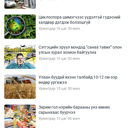
Циклоспора шимэгчээс үүдэлтэй гэдэсний
халдвар дэгдэж болзошгүй
Уржигдар 16 цаг 30 мин
Сэтгэцийн эрүүл мэндэд “санаа тавих” олон
улсын хурал зохион байгуулна
Уржигдар 16 цаг 00 мин
Улаан буудай ихэнх талбайд 10-12 см-ээр
өндөр ургажээ
Уржигдар 15 цаг 30 мин
Зарим гол нэрийн барааны үнэ өмнөх
сарынхаас буурчээ
Уржигдар 15 цаг 00 мин