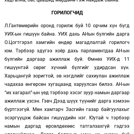
ГОРИЛОГЧИД
Л.Гантөмөрийн оронд горилж буй 10 орчим хүн бүгд
УИХ-ын гишүүн байна. УИХ дахь АНын бүлгийн дарга
О.Цогтгэрэл хамгийн өндөр магадлалтай горилогч
юм. Тэрбээр эдүгээ хоёр дахь парламентдаа АН-ын
бүлгийн даргаар ажиллаж буй. Өмнөх УИХ-д 11
гишүүнтэй сөрөг хүчний бүлгийг удирдсан хүн.
Харьцангуй зоригтой, эв нэгдлийг сахиулан ажиллаж
чадахаа өнгөрсөн хугацаанд харуулсан билээ. АН-ын
“их хагарал”-ын үед тэрбээр хэсэг зуур намын даргаар
ажиллаж үзсэн. Гэвч Дээд шүүх түүнийг дарга хэмээн
бүртгээгүй. Мөн хамтарч Засгийн газар байгуулахыг
эсэргүүцэж байсан гишүүдийн нэг. Юутай ч тэрбээр
намын даргад өрсөлдөхөөс татгалзахгүй гэдгээ