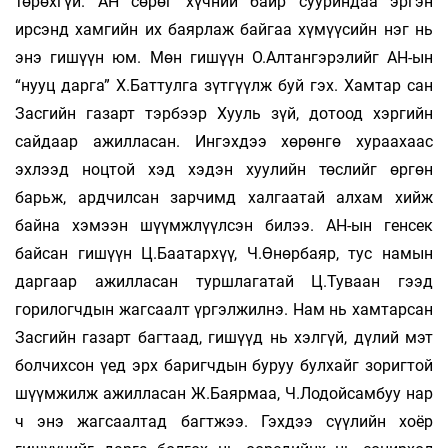
төрөхгүй. АН сөрөг хүчний байр сууриндаа эргэн
ирсэнд хамгийн их баярлаж байгаа хүмүүсийн нэг нь
энэ гишүүн юм. Мөн гишүүн О.Алтангэрэлийг АН-ын
“нууц дарга” Х.Баттулга зүтгүүлж буй гэх. Хамтар сан
Засгийн газарт тэрбээр Хууль зүй, дотоод хэргийн
сайдаар ажилласан. Ингэхдээ хөрөнгө хураахаас
эхлээд ноцтой хэд хэдэн хуулийн төслийг өргөн
барьж, ардчилсан зарчимд халгаатай алхам хийж
байна хэмээн шүүмжлүүлсэн билээ. АН-ын генсек
байсан гишүүн Ц.Баатархүү, Ч.Өнөрбаяр, тус намын
даргаар ажилласан туршлагатай Ц.Туваан гээд
горилогчдын жагсаалт үргэлжилнэ. Нам нь хамтарсан
Засгийн газарт багтаад, гишүүд нь хэлгүй, дүлий мэт
болчихсон үед эрх баригчдын буруу булхайг зоригтой
шүүмжилж ажилласан Ж.Баярмаа, Ч.Лодойсамбуу нар
ч энэ жагсаалтад багтжээ. Гэхдээ сүүлийн хоёр