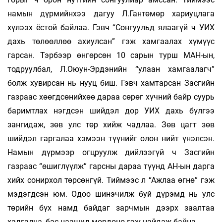
намын дүрмийнхээ дагуу Л.Гантөмөр хариуцлага
хүлээх ёстой байлаа. Гэвч “Сонгуульд ялаагүй ч УИХ
дахь төлөөллөө ахиулсан” гэж хамгаалах хүмүүс
гарсан. Тэрбээр өнгөрсөн 10 сарын турш МАН-ын,
тодруулбал, Л.Оюун-Эрдэнийн “улаан хамгаалагч”
болж хувирсан нь нууц биш. Гэвч хамтарсан Засгийн
газраас хөөгдсөнийхөө дараа сөрөг хүчний байр суурь
баримтлах нэгдсэн шийдэл дор УИХ дахь бүлгээ
зангидаж, зөв улс төр хийж чадлаа. Зөв цагт зөв
шийдэл гаргалаа хэмээн түүнийг олон нийт үнэлсэн.
Намын дүрмээр огцруулж дийлээгүй ч Засгийн
газраас “өшиглүүлж” гарсны дараа түүнд АН-ын дарга
хийх сонирхол төрсөнгүй. Тиймээс л “Ажлаа өгнө” гэж
мэдэгдсэн юм. Одоо шинэчилж буй дүрэмд нь улс
төрийн бүх намд байдаг зарчмын дээрх заалтаа
хадгална, бас цаашид мөрдөнө гэж найдаж байна.