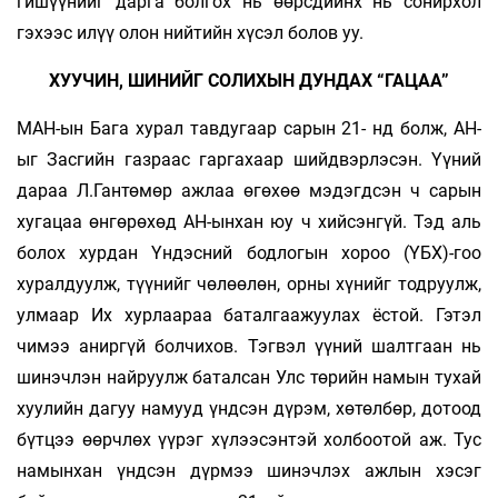
гишүүнийг дарга болгох нь өөрсдийнх нь сонирхол
гэхээс илүү олон нийтийн хүсэл болов уу.
ХУУЧИН, ШИНИЙГ СОЛИХЫН ДУНДАХ “ГАЦАА”
МАН-ын Бага хурал тавдугаар сарын 21- нд болж, АН-
ыг Засгийн газраас гаргахаар шийдвэрлэсэн. Үүний
дараа Л.Гантөмөр ажлаа өгөхөө мэдэгдсэн ч сарын
хугацаа өнгөрөхөд АН-ынхан юу ч хийсэнгүй. Тэд аль
болох хурдан Үндэсний бодлогын хороо (ҮБХ)-гоо
хуралдуулж, түүнийг чөлөөлөн, орны хүнийг тодруулж,
улмаар Их хурлаараа баталгаажуулах ёстой. Гэтэл
чимээ аниргүй болчихов. Тэгвэл үүний шалтгаан нь
шинэчлэн найруулж баталсан Улс төрийн намын тухай
хуулийн дагуу намууд үндсэн дүрэм, хөтөлбөр, дотоод
бүтцээ өөрчлөх үүрэг хүлээсэнтэй холбоотой аж. Тус
намынхан үндсэн дүрмээ шинэчлэх ажлын хэсэг