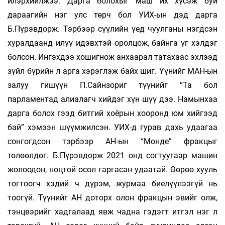
илэрхийлжээ. Дарга болохыг маш их хүсэж буй
дараагийн нэг улс төрч бол УИХ-ын дэд дарга
Б.Пүрэвдорж. Тэрбээр сүүлийн үед чуулганы нэгдсэн
хуралдаанд илүү идэвхтэй оролцож, байнга үг хэлдэг
болсон. Ингэхдээ хошигнож анхаарал татахаас эхлээд
зүйл бүрийн л арга хэрэглэж байх шиг. Үүнийг МАН-ын
залуу гишүүн П.Сайнзориг түүнийг “Та бол
парламентад алиалагч хийдэг хүн шүү дээ. Намынхаа
дарга болох гээд битгий хоёрын хооронд юм хийгээд
бай” хэмээн шүүмжилсэн. УИХ-д гурав дахь удаагаа
сонгогдсон тэрбээр АН-ын “Монде” фракцыг
төлөөлдөг. Б.Пүрэвдорж 2021 онд согтуугаар машин
жолоодон, ноцтой осол гаргасан удаатай. Өөрөө хууль
тогтоогч хэдий ч дүрэм, журмаа биелүүлээгүй нь
тоогүй. Түүнийг АН доторх олон фракцын эвийг олж,
тэнцвэрийг хадгалаад явж чадна гэдэгт итгэл нэг л