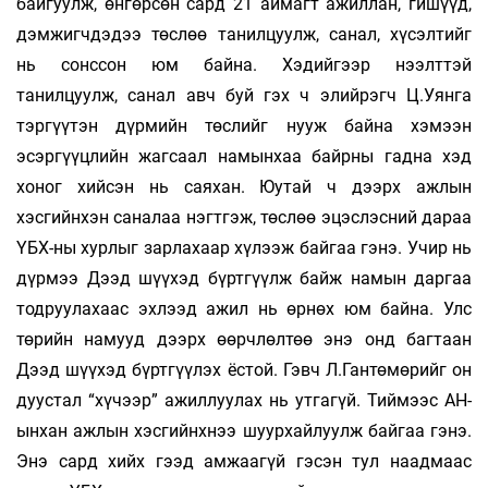
байгуулж, өнгөрсөн сард 21 аймагт ажиллан, гишүүд,
дэмжигчдэдээ төслөө танилцуулж, санал, хүсэлтийг
нь сонссон юм байна. Хэдийгээр нээлттэй
танилцуулж, санал авч буй гэх ч элийрэгч Ц.Уянга
тэргүүтэн дүрмийн төслийг нууж байна хэмээн
эсэргүүцлийн жагсаал намынхаа байрны гадна хэд
хоног хийсэн нь саяхан. Юутай ч дээрх ажлын
хэсгийнхэн саналаа нэгтгэж, төслөө эцэслэсний дараа
ҮБХ-ны хурлыг зарлахаар хүлээж байгаа гэнэ. Учир нь
дүрмээ Дээд шүүхэд бүртгүүлж байж намын даргаа
тодруулахаас эхлээд ажил нь өрнөх юм байна. Улс
төрийн намууд дээрх өөрчлөлтөө энэ онд багтаан
Дээд шүүхэд бүртгүүлэх ёстой. Гэвч Л.Гантөмөрийг он
дуустал “хүчээр” ажиллуулах нь утгагүй. Тиймээс АН-
ынхан ажлын хэсгийнхнээ шуурхайлуулж байгаа гэнэ.
Энэ сард хийх гээд амжаагүй гэсэн тул наадмаас