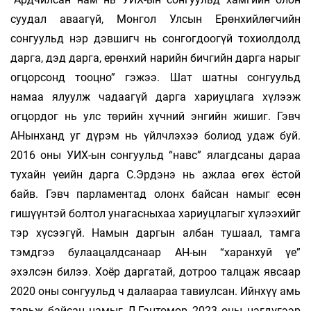
суудал аваагүй, Монгол Улсын Ерөнхийлөгчийн
сонгуульд нэр дэвшигч нь сонгогдоогүй тохиолдолд
дарга, дэд дарга, ерөнхий нарийн бичгийн дарга нарыг
огцорсонд тооцно” гэжээ. Шат шатны сонгуульд
намаа ялуулж чадаагүй дарга хариуцлага хүлээж
огцордог нь улс төрийн хүчний энгийн жишиг. Гэвч
АНынханд уг дүрэм нь үйлчлэхээ болиод удаж буй.
2016 оны УИХ-ын сонгуульд “навс” ялагдсаны дараа
тухайн үеийн дарга С.Эрдэнэ нь ажлаа өгөх ёстой
байв. Гэвч парламентад олонх байсан намыг есөн
гишүүнтэй болтол унагасныхаа хариуцлагыг хүлээхийг
тэр хүсээгүй. Намын даргын албан тушаал, тамга
тэмдгээ булаацалдсанаар АН-ын “харанхуй үе”
эхэлсэн билээ. Хоёр даргатай, дотроо талцаж явсаар
2020 оны сонгуульд ч далаараа тавиулсан. Ийнхүү амь
тавьж байсан намыг Л.Гантөмөр 2023 оны нэгдүгээр