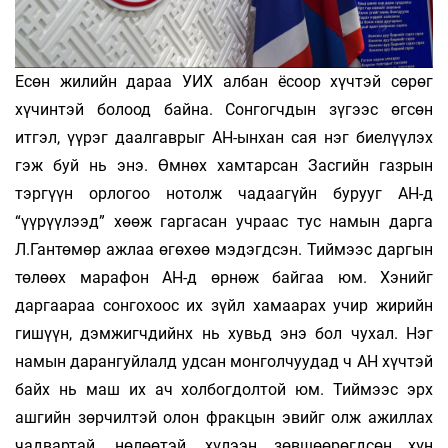
Есөн жилийн дараа УИХ албан ёсоор хүчтэй сөрөг
хүчинтэй болоод байна. Сонгогчдын зүгээс өгсөн
итгэл, үүрэг даалгаврыг АН-ынхан сая нэг биелүүлэх
гэж буй нь энэ. Өмнөх хамтарсан Засгийн газрын
тэргүүн орлогоо нотолж чадаагүйн бурууг АН-д
“үүрүүлээд” хөөж гаргасан учраас тус намын дарга
Л.Гантөмөр ажлаа өгөхөө мэдэгдсэн. Тиймээс даргын
төлөөх марафон АН-д өрнөж байгаа юм. Хэнийг
даргаараа сонгохоос их зүйл хамаарах учир жирийн
гишүүн, дэмжигчдийнх нь хувьд энэ бол чухал. Нэг
намын дарангуйлалд удсан монголчуудад ч АН хүчтэй
байх нь маш их ач холбогдолтой юм. Тиймээс эрх
ашгийн зөрчилтэй олон фракцын эвийг олж ажиллах
чадвартай, нөлөөтэй, хүлээн зөвшөөрөгдсөн хүн