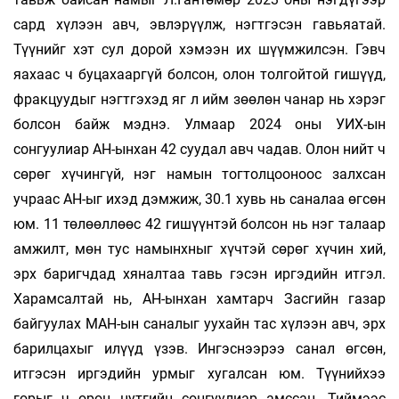
сард хүлээн авч, эвлэрүүлж, нэгтгэсэн гавьяатай.
Түүнийг хэт сул дорой хэмээн их шүүмжилсэн. Гэвч
яахаас ч буцахааргүй болсон, олон толгойтой гишүүд,
фракцуудыг нэгтгэхэд яг л ийм зөөлөн чанар нь хэрэг
болсон байж мэднэ. Улмаар 2024 оны УИХ-ын
сонгуулиар АН-ынхан 42 суудал авч чадав. Олон нийт ч
сөрөг хүчингүй, нэг намын тогтолцооноос залхсан
учраас АН-ыг ихэд дэмжиж, 30.1 хувь нь саналаа өгсөн
юм. 11 төлөөллөөс 42 гишүүнтэй болсон нь нэг талаар
амжилт, мөн тус намынхныг хүчтэй сөрөг хүчин хий,
эрх баригчдад хяналтаа тавь гэсэн иргэдийн итгэл.
Харамсалтай нь, АН-ынхан хамтарч Засгийн газар
байгуулах МАН-ын саналыг уухайн тас хүлээн авч, эрх
барилцахыг илүүд үзэв. Ингэснээрээ санал өгсөн,
итгэсэн иргэдийн урмыг хугалсан юм. Түүнийхээ
горыг ч орон нутгийн сонгуулиар амссан. Тиймээс