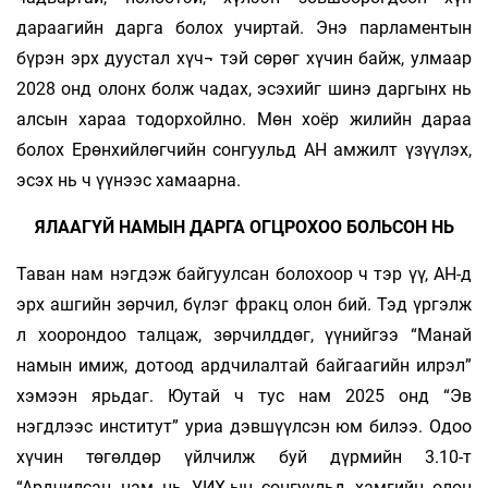
дараагийн дарга болох учиртай. Энэ парламентын
бүрэн эрх дуустал хүч¬ тэй сөрөг хүчин байж, улмаар
2028 онд олонх болж чадах, эсэхийг шинэ даргынх нь
алсын хараа тодорхойлно. Мөн хоёр жилийн дараа
болох Ерөнхийлөгчийн сонгуульд АН амжилт үзүүлэх,
эсэх нь ч үүнээс хамаарна.
ЯЛААГҮЙ НАМЫН ДАРГА ОГЦРОХОО БОЛЬСОН НЬ
Таван нам нэгдэж байгуулсан болохоор ч тэр үү, АН-д
эрх ашгийн зөрчил, бүлэг фракц олон бий. Тэд үргэлж
л хоорондоо талцаж, зөрчилддөг, үүнийгээ “Манай
намын имиж, дотоод ардчилалтай байгаагийн илрэл”
хэмээн ярьдаг. Юутай ч тус нам 2025 онд “Эв
нэгдлээс институт” уриа дэвшүүлсэн юм билээ. Одоо
хүчин төгөлдөр үйлчилж буй дүрмийн 3.10-т
“Ардчилсан нам нь УИХ-ын сонгуульд хамгийн олон