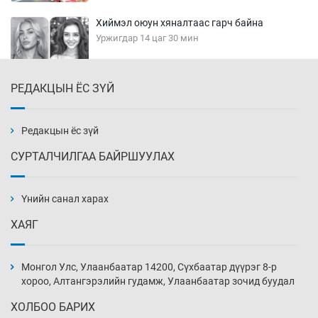
Хиймэл оюун хяналтаас гарч байна
Уржигдар 14 цаг 30 мин
РЕДАКЦЫН ЁС ЗҮЙ
Эмэгтэйчүүд Бээжин, эрэгтэйчүүд Японд
бэлтгэл базаахаар хилийн дээс алхлаа
Уржигдар 14 цаг 00 мин
Редакцын ёс зүй
СУРТАЛЧИЛГАА БАЙРШУУЛАХ
АНУ-ын Цэргийн кибер командлалаын
ажилтнууд амиа хорлох явдал эрс
нэмэгджээ
Үнийн санал харах
Уржигдар 13 цаг 52 мин
ХАЯГ
Монголын шигшээ Хонконгийн багийг ялж,
эхний хожлоо авлаа
Монгол Улс, Улаанбаатар 14200, Сүхбаатар дүүрэг 8-р
Уржигдар 13 цаг 30 мин
хороо, Алтангэрэлийн гудамж, Улаанбаатар зочид буудал
ХОЛБОО БАРИХ