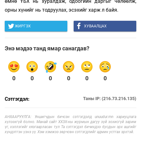
өмнө ҮБХ нь хуралдаж, одоогийн даргыг чөлөөлж,
орны хүнийг нь тодруулах, эсэхийг харж л байя.
ЖИРГЭХ
ХУВААЛЦАХ
Энэ мэдээ танд ямар санагдав?
0
0
0
0
0
0
Сэтгэгдэл:
Таны IP: (216.73.216.135)
АНХААРУУЛГА: Уншигчдын бичсэн сэтгэгдэлд unuudur.mn хариуцлага
хүлээхгүй болно. Манай сайт ХХЗХ-ны журмын дагуу зүй зохисгүй зарим
үг, хэллэгийг хязгаарласан тул Та сэтгэгдэл бичихдээ бусдын эрх ашгийг
хүндэтгэн үзнэ үү. Хэм хэмжээ зөрчсөн сэтгэгдлийг админ устгах эрхтэй.