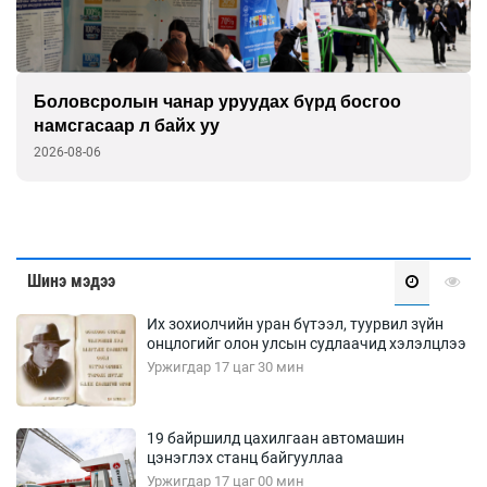
Боловсролын чанар уруудах бүрд босгоо
намсгасаар л байх уу
2026-08-06
Шинэ мэдээ
Их зохиолчийн уран бүтээл, туурвил зүйн
онцлогийг олон улсын судлаачид хэлэлцлээ
Уржигдар 17 цаг 30 мин
19 байршилд цахилгаан автомашин
цэнэглэх станц байгууллаа
Уржигдар 17 цаг 00 мин