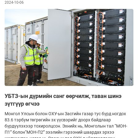
2024-10-06
УБТЗ-ын дүрмийн санг өөрчилж, таван шинэ
зүтгүүр өгчээ
Монгол Улсын болон ОХУ-ын Засгийн газар тус бүрд ногдох
83.6 тэрбум төгрөгийн эх үүсвэрийг доорх байдлаар
бүрдүүлэхээр тохиролцсон. Эхнийх нь, Монголын тал “МОН-
П1” болон“МОН-П2” зээлийн гэрээний шаардах эрхээ