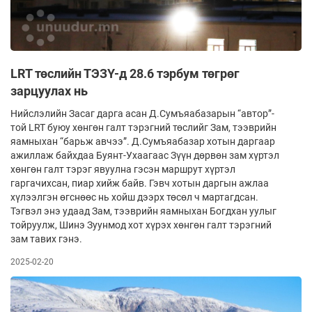
LRT төслийн ТЭЗҮ-д 28.6 тэрбум төгрөг
зарцуулах нь
Нийслэлийн Засаг дарга асан Д.Сумъяабазарын “автор”-
той LRT буюу хөнгөн галт тэрэгний төслийг Зам, тээв­рийн
яамныхан “барьж авчээ”. Д.Сумъяабазар хотын даргаар
ажиллаж байхдаа Буянт-Ухаагаас Зүүн дөрвөн зам хүртэл
хөнгөн галт тэрэг явуулна гэсэн маршрут хүртэл
гаргачихсан, пиар хийж байв. Гэвч хотын даргын ажлаа
хүлээлгэн өгснөөс нь хойш дээрх төсөл ч мартагдсан.
Тэгвэл энэ удаад Зам, тээврийн яамныхан Богдхан уулыг
тойруулж, Шинэ Зуунмод хот хүрэх хөнгөн галт тэрэгний
зам тавих гэнэ.
2025-02-20