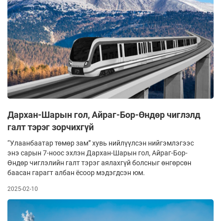
Дархан-Шарын гол, Айраг-Бор-Өндөр чиглэлд
галт тэрэг зорчихгүй
“Улаанбаатар төмөр зам” хувь нийлүүлсэн нийгэм­лэ­гээс
энэ сарын 7-ноос эхлэн Дархан-Шарын гол, Айраг-Бор-
Өндөр чиглэлийн галт тэрэг аялахгүй болс­ныг өнгөрсөн
баасан гарагт албан ёсоор мэдэгдсэн юм.
2025-02-10