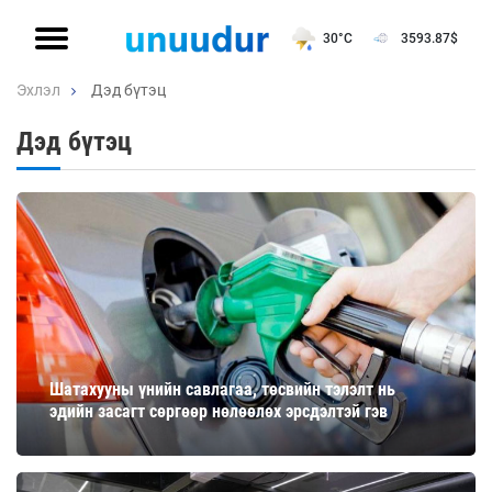
30°C
3593.87
$
Эхлэл
Дэд бүтэц
Дэд бүтэц
Шатахууны үнийн савлагаа, төсвийн тэлэлт нь
эдийн засагт сөргөөр нөлөөлөх эрсдэлтэй гэв