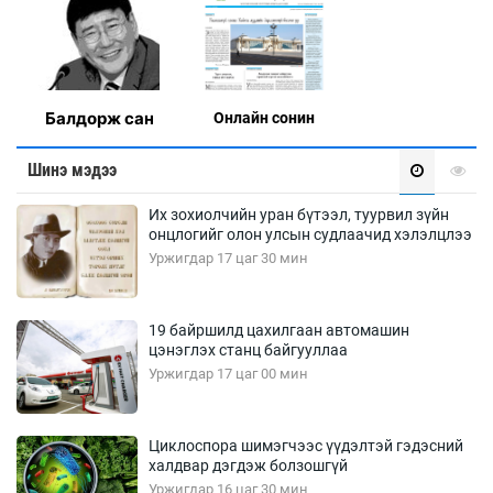
Балдорж сан
Онлaйн сонин
Шинэ мэдээ
Их зохиолчийн уран бүтээл, туурвил зүйн
онцлогийг олон улсын судлаачид хэлэлцлээ
Уржигдар 17 цаг 30 мин
19 байршилд цахилгаан автомашин
цэнэглэх станц байгууллаа
Уржигдар 17 цаг 00 мин
Циклоспора шимэгчээс үүдэлтэй гэдэсний
халдвар дэгдэж болзошгүй
Уржигдар 16 цаг 30 мин