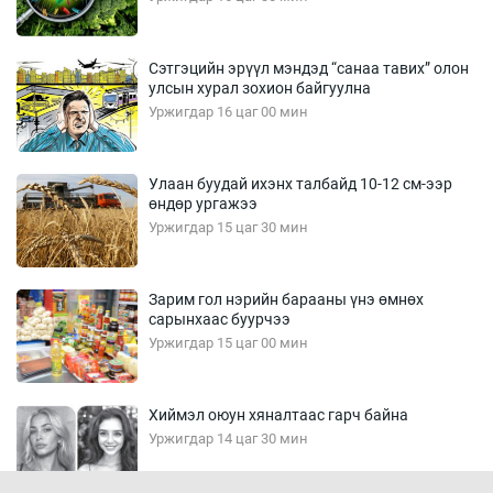
Сэтгэцийн эрүүл мэндэд “санаа тавих” олон
улсын хурал зохион байгуулна
Уржигдар 16 цаг 00 мин
Улаан буудай ихэнх талбайд 10-12 см-ээр
өндөр ургажээ
Уржигдар 15 цаг 30 мин
Зарим гол нэрийн барааны үнэ өмнөх
сарынхаас буурчээ
Уржигдар 15 цаг 00 мин
Хиймэл оюун хяналтаас гарч байна
Уржигдар 14 цаг 30 мин