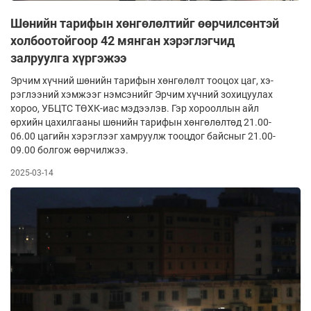
Шөнийн тарифын хөнгөлөлтийг өөрчилсөнтэй
холбоотойгоор 42 мянган хэрэглэгчид
залруулга хүргэжээ
Эрчим хүчний шөнийн тарифын хөнгөлөлт тооцох цаг, хэ­
рэг­лээний хэмжээг нэмсэнийг Эрчим хүчний зохицуулах
хороо, УБЦТС ТӨХК-иас мэдээлэв. Гэр хорооллын айл
өрхийн ца­­хил­­гааны шө­нийн тарифын хөнгөлөлтөд 21.00-
06.00 цагийн хэрэг­­лээг хам­руулж тооцдог байсныг 21.00-
09.00 болгож өөрчилжээ.
2025-03-14