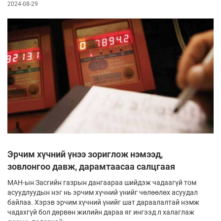
2024-08-29
Эрчим хүчний үнээ зориглож нэмээд,
зовлонгоо давж, дарамтаасаа салцгаая
МАН-ын Засгийн газрын дангаараа шийдэж чадаагүй том
асуудлуудын нэг нь эрчим хүчний үнийг чөлөөлөх асуудал
байлаа. Хэрэв эрчим хүчний үнийг шат дараалалтай нэмж
чадахгүй бол дөрвөн жилийн дараа яг ингээд л халаглаж