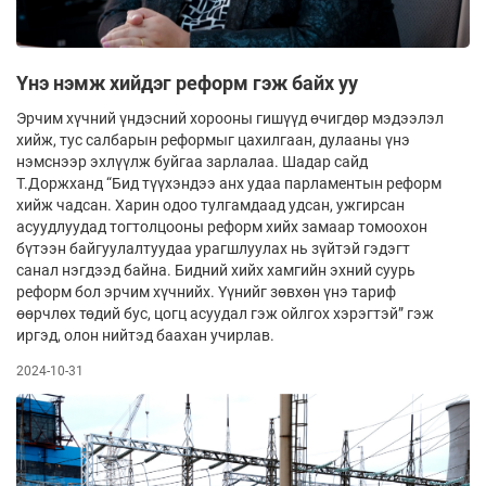
Үнэ нэмж хийдэг реформ гэж байх уу
Эрчим хүчний үндэсний хорооны гишүүд өчигдөр мэдээлэл
хийж, тус салбарын реформыг цахилгаан, дулааны үнэ
нэмснээр эхлүүлж буйгаа зарлалаа. Шадар сайд
Т.Доржханд “Бид түүхэндээ анх удаа парламентын реформ
хийж чадсан. Харин одоо тулгамдаад удсан, ужгирсан
асуудлуудад тогтолцооны реформ хийх замаар томоохон
бүтээн байгуулалтуудаа урагшлуулах нь зүйтэй гэдэгт
санал нэгдээд байна. Бидний хийх хамгийн эхний суурь
реформ бол эрчим хүчнийх. Үүнийг зөвхөн үнэ тариф
өөрчлөх төдий бус, цогц асуудал гэж ойлгох хэрэгтэй” гэж
иргэд, олон нийтэд баахан учирлав.
2024-10-31