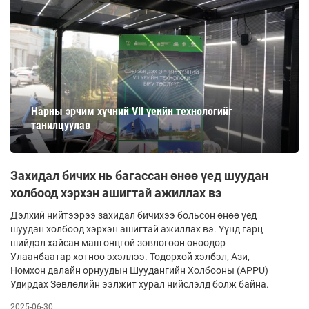
Нарны эрчим хүчний VII үеийн технологийг
танилцуулав
Захидал бичих нь багассан өнөө үед шуудан
холбоод хэрхэн ашигтай ажиллах вэ
Дэлхий нийтээрээ захидал бичихээ больсон өнөө үед
шуудан холбоод хэрхэн ашигтай ажиллах вэ. Үүнд гарц
шийдэл хайсан маш онцгой зөвлөгөөн өнөөдөр
Улаанбаатар хотноо эхэллээ. Тодорхой хэлбэл, Ази,
Номхон далайн орнуудын Шуудангийн Холбооны (APPU)
Удирдах Зөвлөлийн ээлжит хурал нийслэлд болж байна.
2025-06-30