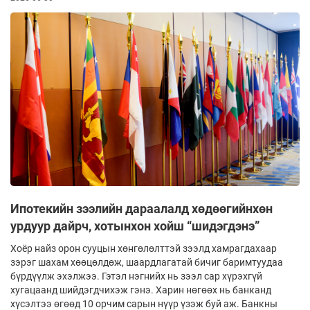
Ипотекийн зээлийн дараалалд хөдөөгийнхөн
урдуур дайрч, хотынхон хойш “шидэгдэнэ”
Хоёр найз орон сууцын хөнгөлөлттэй зээлд хамрагдахаар
зэрэг шахам хөөцөлдөж, шаардлагатай бичиг баримтуудаа
бүрдүүлж эхэлжээ. Гэтэл нэгнийх нь зээл сар хүрэхгүй
хугацаанд шийдэгдчихэж гэнэ. Харин нөгөөх нь банканд
хүсэлтээ өгөөд 10 орчим сарын нүүр үзэж буй аж. Банкны