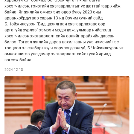
харанхуй хот болчихлоо. Орон нутагт ч ялгаагүй
хэсэгчилсэн, гэнэтийн хязгаарлалтыг үе шаттайгаар хийж
байна. Яг жилийн өмнөх энэ өдөр буюу 2023 оны
арванхоёрдугаар сарын 13-нд Эрчим хүчний сайд
Б.Чойжилсүрэн “Бид цахилгаан хязгаарлахаас өөр
аргагүйд хүрлээ” хэмээн мэдэгдэж, улмаар нийслэлд
хэсэгчилсэн хязгаарлалт хийн өвлийг арайхийн давсан
билээ. Тэгвэл жилийн дараа цахилгааны үнэ нэмснийг эс
тооцвол эл салбарт юу ч өөрчлөгдсөнгүй, Б.Чойжилсүрэн яг
өмнөх шигээ улс даяар хязгаарлалт хийх тухай яриад
зогсож байна.
2024-12-13