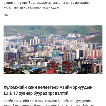
ажилтан түүнд “Зээл судлах хугацааны дагуу иргэдийн
хүсэлтийг да¬рааллаар нь шийддэг.
2025-06-06
Хүлэмжийн хийн нөлөөгөөр Азийн орнуудын
ДНБ 17 хувиар буурах эрсдэлтэй
Азийн хөгжлийн банк Ази, Номхон далайн орнууд эрчим
хүчний шилжилтэд бэлэн, эсэхийг үнэлж, тулгарч буй гол