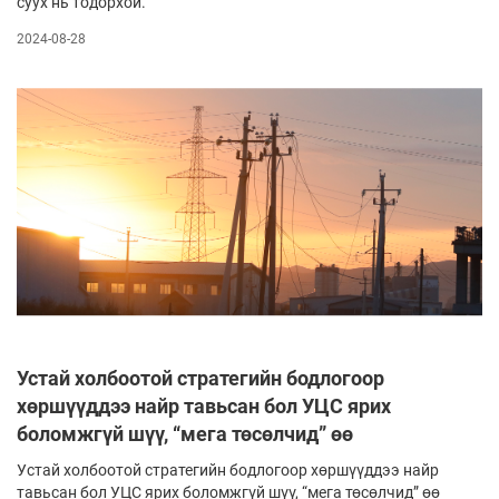
суух нь тодорхой.
2024-08-28
Устай холбоотой стратегийн бодлогоор
хөршүүддээ найр тавьсан бол УЦС ярих
боломжгүй шүү, “мега төсөлчид” өө
Устай холбоотой стратегийн бодлогоор хөршүүддээ найр
тавьсан бол УЦС ярих боломжгүй шүү, “мега төсөлчид” өө