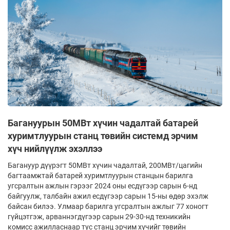
Багануурын 50МВт хүчин чадалтай батарей
хуримтлуурын станц төвийн системд эрчим
хүч нийлүүлж эхэллээ
Багануур дүүрэгт 50МВт хүчин чадалтай, 200МВт/цагийн
багтаамжтай батарей хуримтлуурын станцын барилга
угсралтын ажлын гэрээг 2024 оны есдүгээр сарын 6-нд
байгуулж, талбайн ажил есдүгээр сарын 15-ны өдөр эхэлж
байсан билээ. Улмаар барилга угсралтын ажлыг 77 хоногт
гүйцэтгэж, арваннэгдүгээр сарын 29-30-нд техникийн
комисс ажилласнаар тус станц эрчим хүчийг төвийн