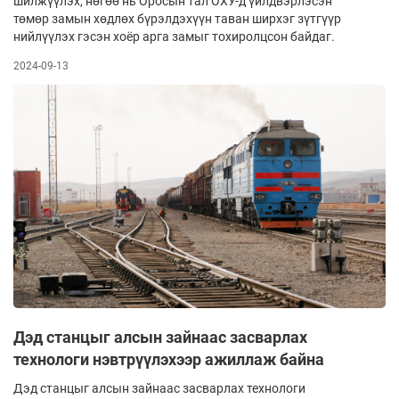
шилжүүлэх, нөгөө нь Оросын тал ОХУ-д үйлдвэрлэсэн
төмөр замын хөдлөх бүрэлдэхүүн таван ширхэг зүтгүүр
нийлүүлэх гэсэн хоёр арга замыг тохиролцсон байдаг.
2024-09-13
Дэд станцыг алсын зайнаас засварлах
технологи нэвтрүүлэхээр ажиллаж байна
Дэд станцыг алсын зайнаас засварлах технологи