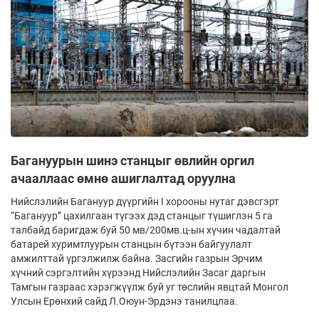
Багануурын шинэ станцыг өвлийн оргил
ачааллаас өмнө ашиглалтад оруулна
Нийслэлийн Багануур дүүргийн I хорооны нутаг дэвсгэрт
“Багануур” цахилгаан түгээх дэд станцыг түшиглэн 5 га
талбайд баригдаж буй 50 мв/200мв.ц-ын хүчин чадалтай
батарей хуримтлуурын станцын бүтээн байгуулалт
амжилттай үргэлжилж байна. Засгийн газрын Эрчим
хүчний сэргэлтийн хүрээнд Нийслэлийн Засаг даргын
Тамгын газраас хэрэгжүүлж буй уг төслийн явцтай Монгол
Улсын Ерөнхий сайд Л.Оюун-Эрдэнэ танилцлаа.