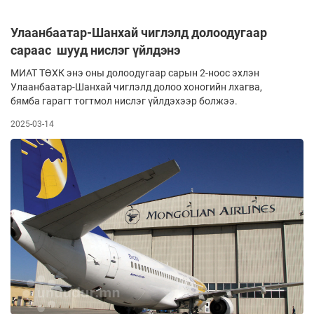
Улаанбаатар-Шанхай чиглэлд долоодугаар
сараас шууд нислэг үйлдэнэ
МИАТ ТӨХК энэ оны долоодугаар сарын 2-ноос эхлэн
Улаанбаатар-Шанхай чиглэлд до­лоо хоногийн лхагва,
бямба гарагт тогтмол нис­лэг үйлдэхээр болжээ.
2025-03-14