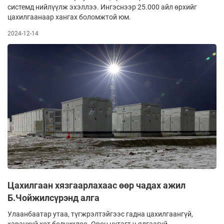
системд нийлүүлж эхэллээ. Ингэснээр 25.000 айл өрхийг
цахилгаанаар хангах боломжтой юм.
2024-12-14
Цахилгаан хязгаарлахаас өөр чадах ажил
Б.Чойжилсүрэнд алга
Улаанбаатар утаа, түгжрэлтэйгээс гадна цахилгаангүй,