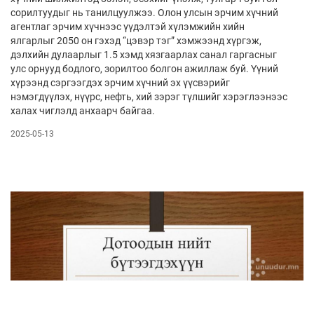
сорилтуудыг нь танилцуулжээ. Олон улсын эрчим хүчний
агентлаг эрчим хүчнээс үүдэлтэй хүлэмжийн хийн
ялгарлыг 2050 он гэхэд “цэвэр тэг” хэмжээнд хүргэж,
дэлхийн дулаарлыг 1.5 хэмд хязгаарлах санал гаргасныг
улс орнууд бодлого, зорилтоо болгон ажиллаж буй. Үүний
хүрээнд сэргээгдэх эрчим хүчний эх үүсвэрийг
нэмэгдүүлэх, нүүрс, нефть, хий зэрэг түлшийг хэрэглээнээс
халах чиглэлд анхаарч байгаа.
2025-05-13