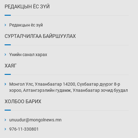
РЕДАКЦЫН ЁС ЗҮЙ
Эмэгтэйчүүд Бээжин, эрэгтэйчүүд Японд
бэлтгэл базаахаар хилийн дээс алхлаа
Уржигдар 14 цаг 00 мин
Редакцын ёс зүй
СУРТАЛЧИЛГАА БАЙРШУУЛАХ
АНУ-ын Цэргийн кибер командлалаын
ажилтнууд амиа хорлох явдал эрс
нэмэгджээ
Үнийн санал харах
Уржигдар 13 цаг 52 мин
ХАЯГ
Монголын шигшээ Хонконгийн багийг ялж,
эхний хожлоо авлаа
Монгол Улс, Улаанбаатар 14200, Сүхбаатар дүүрэг 8-р
Уржигдар 13 цаг 30 мин
хороо, Алтангэрэлийн гудамж, Улаанбаатар зочид буудал
ХОЛБОО БАРИХ
Техникийн өндөр үзүүлэлттэй агаарын хөлөг
худалдан авах хүсэлтээ уламжлав
unuudur@mongolnews.mn
Уржигдар 13 цаг 00 мин
976-11-330801