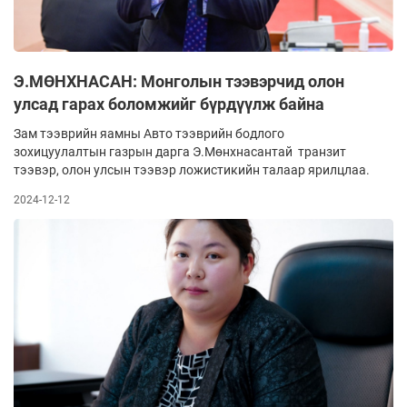
Э.МӨНХНАСАН: Монголын тээвэрчид олон
улсад гарах боломжийг бүрдүүлж байна
Зам тээврийн яамны Авто тээврийн бодлого
зохицуулалтын газрын дарга Э.Мөнхнасантай транзит
тээвэр, олон улсын тээвэр ложистикийн талаар ярилцлаа.
2024-12-12