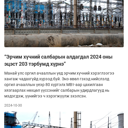
“Эрчим хүчний салбарын алдагдал 2024 оны
эцэст 203 тэрбумд хүрнэ”
Манай улс оргил ачааллын үед эрчим хүчний хэрэглээгээ
хангаж чадахгүйд хүрээд буй. Энэ өвөл гэхэд нийслэлд
оргил ачааллын үеэр 80 хүртэлх МВт-аар цахилгаан
хязгаарлах нөхцөл үүссэнийг салбарын удирдлагууд нь
мэдэгдэж, үүнийгээ ч хэрэгжүүлж эхэлсэн.
2024-10-30