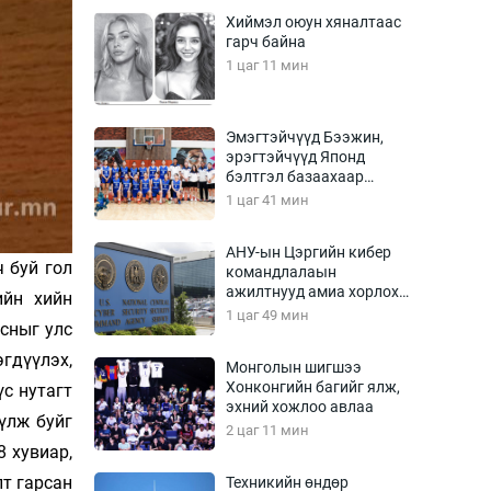
Урлагтай яриа
Хиймэл оюун хяналтаас
өрчил
гарч байна
энд-Эрхэм баян
1 цаг 11 мин
Эмэгтэйчүүд Бээжин,
эрэгтэйчүүд Японд
хүний үг
бэлтгэл базаахаар
хилийн дээс алхлаа
1 цаг 41 мин
АНУ-ын Цэргийн кибер
 буй гол
командлалаын
ага
Бусад
ажилтнууд амиа хорлох
ийн хийн
явдал эрс нэмэгджээ
1 цаг 49 мин
Фото
асныг улс
сурвалжлагч
Видео
эгдүүлэх,
Монголын шигшээ
Инфографик
Хонконгийн багийг ялж,
үс нутагт
эхний хожлоо авлаа
Санал асуулга
үлж буйг
2 цаг 11 мин
8 хувиар,
лт гарсан
Техникийн өндөр