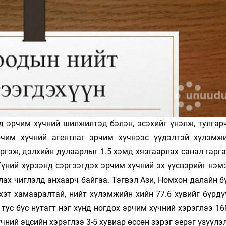
Ханш
Хэрэг з
Эрэлттэй мэдээ
Эрүүл м
Хууль ёс
Хүмүүс
Албаны 
Бусад
д эрчим хүчний шилжилтэд бэлэн, эсэхийг үнэлж, тулгарч
Life style
Ярилцл
рчим хүчний агентлаг эрчим хүчнээс үүдэлтэй хүлэмж
Зөвлөгөө
Хоймор
ргэж, дэлхийн дулаарлыг 1.5 хэмд хязгаарлах санал гарг
Өнөөдрийн тухай
Уншигч-
Үүний хүрээнд сэргээгдэх эрчим хүчний эх үүсвэрийг нэм
алах чиглэлд анхаарч байгаа. Тэгвэл Ази, Номхон далайн б
хэт хамааралтай, нийт хүлэмжийн хийн 77.6 хувийг бүрдү
ус бүс нутагт нэг хүнд ногдох эрчим хүчний хэрэглээ 16
чний эцсийн хэрэглээ 3-5 хувиар өссөн зэрэг эерэг үзүүлэ
өл