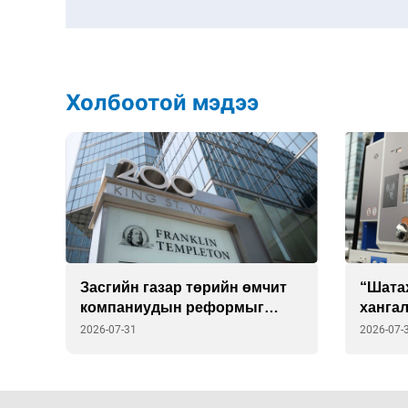
Холбоотой мэдээ
ийн
Засгийн газар төрийн өмчит
“Шата
компаниудын реформыг
хангал
эрчимжүүлэхэд “Franklin
эцэстэ
2026-07-31
2026-07-
Templeton”-той хамтарна