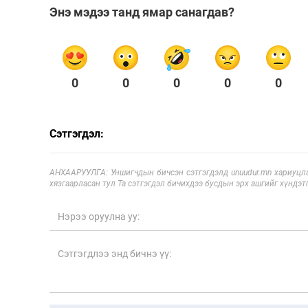
Энэ мэдээ танд ямар санагдав?
0
0
0
0
0
Сэтгэгдэл:
АНХААРУУЛГА: Уншигчдын бичсэн сэтгэгдэлд unuudur.mn хариуцла
хязгаарласан тул Та сэтгэгдэл бичихдээ бусдын эрх ашгийг хүндэтг