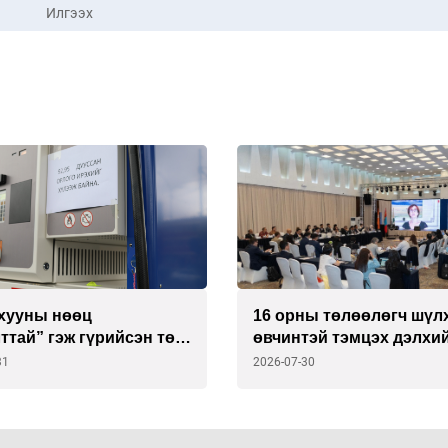
Илгээх
хууны нөөц
16 орны төлөөлөгч шүл
ттай” гэж гүрийсэн төр
өвчинтэй тэмцэх дэлхи
э үнэнд гүйцэгдэв
шинэ стратегийг хэлэлц
31
2026-07-30