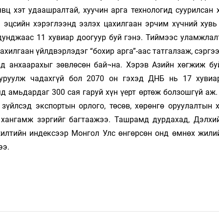
вц хэт удаашралтай, хуучин арга технологид суурилсан 
н эцсийн хэрэглээнд эзлэх цахилгаан эрчим хүчний хувь
дунджаас 11 хувиар доогуур буй гэнэ. Тиймээс уламжлалт
цахилгаан үйлдвэрлэдэг “бохир арга”-аас татгалзаж, сэргэ
д анхаарахыг зөвлөсөн бай¬на. Хэрэв Азийн хөгжиж бу
уруулж чадахгүй бол 2070 он гэхэд ДНБ нь 17 хувиа
мд амьдардаг 300 сая гаруй хүн үерт өртөж болзошгүй аж
зүйлсэд экспортын орлого, төсөв, хөрөнгө оруулалтын х
н хангамж зэргийг багтаажээ. Ташрамд дурдахад, Дэлхи
илтийн индексээр Монгол Улс өнгөрсөн онд өмнөх жили
ээ.