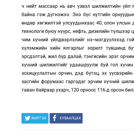
ч нийт массаар нь авч үзвэл шилжилтийн үйл я
Олимп 2024
байна гэж дүгнэжээ. Энэ бүс нутгийн орнууды
өндөр хөгжилтэй улсуудынхаас 40, олон улсын 
технологи буюу нүүрс, нефть, дизелийн түлшээр 
чим хүчний үйлдвэрлэлийг нэ¬мэгдүүлэхэд гой
хүлэмжийн хийн ялгарлыг зорилт түвшинд бу
эрсдэлтэй, жил бүр далай, тэнгисийн эрэг орчи
хүчний шилжилтийг удаашруулж буй гол хүчин 
зохицуулалтын орчин, дэд бүтэц, эх үүсвэрий
засгийн форумаас гаргадаг эрчим хүчний шилж
таван байраар ухарч, 120 орноос 116-д орсон бил
ЖИРГЭХ
ХУВААЛЦАХ