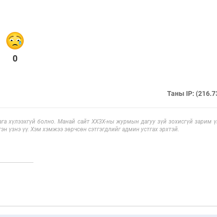
0
Таны IP: (216.7
га хүлээхгүй болно. Манай сайт ХХЗХ-ны журмын дагуу зүй зохисгүй зарим үг
эн үзнэ үү. Хэм хэмжээ зөрчсөн сэтгэгдлийг админ устгах эрхтэй.