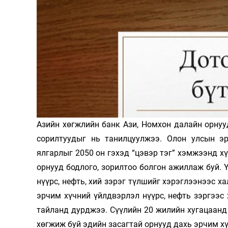
126-гийн НЭГ
Азийн хөгжлийн банк Ази, Номхон далайн орнуу
Ертөнц
Спорт
сорилтуудыг нь танилцуулжээ. Олон улсын э
Нийгэм
Бөх
ялгарлыг 2050 он гэхэд “цэвэр тэг” хэмжээнд хү
Техник технологи
Сагсан бөмбөг
орнууд бодлого, зорилтоо болгон ажиллаж буй. 
Шинжлэх ухаан
Хөлбөмбөг
нүүрс, нефть, хий зэрэг түлшийг хэрэглээнээс х
Сонин хачин
Олимпын төрөл
эрчим хүчний үйлдвэрлэл нүүрс, нефть зэргээс 
тайланд дурджээ. Сүүлийн 20 жилийн хугацаанд т
Дэлхийн монгол
Тулааны спорт
хөгжиж буй эдийн засагтай орнууд дахь эрчим хү
Олимпын бус төр