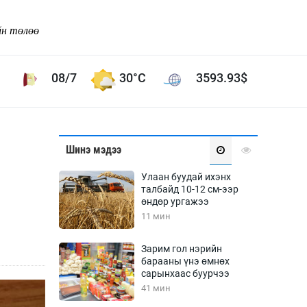
йн төлөө
08/7
30°C
3593.93
$
Соёл урлаг
Шинэ мэдээ
ой хөгжлийн зорилго -
Сонгодог урлаг
Улаан буудай ихэнх
Ардын урлаг
талбайд 10-12 см-ээр
өндөр ургажээ
Дүрслэх урлаг
11 мин
Өв соёл
таг
Кино урлаг
Зарим гол нэрийн
барааны үнэ өмнөх
 орчин
Цирк
сарынхаас буурчээ
ол
41 мин
Рок поп, хип хоп
энд