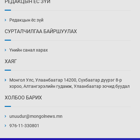
РЕДАКЦЫН ЁС ЗҮЙ
Эмэгтэйчүүд Бээжин, эрэгтэйчүүд Японд
бэлтгэл базаахаар хилийн дээс алхлаа
10 цаг 53 мин
Редакцын ёс зүй
СУРТАЛЧИЛГАА БАЙРШУУЛАХ
АНУ-ын Цэргийн кибер командлалаын
ажилтнууд амиа хорлох явдал эрс
нэмэгджээ
Үнийн санал харах
11 цаг 1 мин
ХАЯГ
Монголын шигшээ Хонконгийн багийг ялж,
эхний хожлоо авлаа
Монгол Улс, Улаанбаатар 14200, Сүхбаатар дүүрэг 8-р
11 цаг 23 мин
хороо, Алтангэрэлийн гудамж, Улаанбаатар зочид буудал
ХОЛБОО БАРИХ
Техникийн өндөр үзүүлэлттэй агаарын хөлөг
худалдан авах хүсэлтээ уламжлав
unuudur@mongolnews.mn
11 цаг 53 мин
976-11-330801
“Шатахууны бус, бодлогын хомсдол