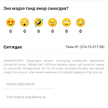
Энэ мэдээ танд ямар санагдав?
0
0
0
0
0
0
Сэтгэгдэл:
Таны IP: (216.73.217.58)
АНХААРУУЛГА: Уншигчдын бичсэн сэтгэгдэлд unuudur.mn хариуцлага
хүлээхгүй болно. Манай сайт ХХЗХ-ны журмын дагуу зүй зохисгүй зарим
үг, хэллэгийг хязгаарласан тул Та сэтгэгдэл бичихдээ бусдын эрх ашгийг
хүндэтгэн үзнэ үү. Хэм хэмжээ зөрчсөн сэтгэгдлийг админ устгах эрхтэй.