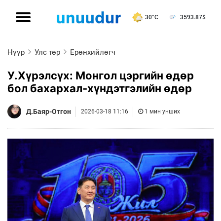
30°C
3593.87
$
Нүүр
Улс төр
Ерөнхийлөгч
У.Хүрэлсүх: Монгол цэргийн өдөр
бол бахархал-хүндэтгэлийн өдөр
Д.Баяр-Отгон
2026-03-18 11:16
1 мин унших