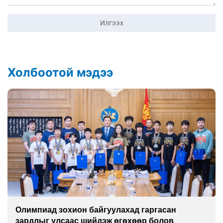
Илгээх
Холбоотой мэдээ
Олимпиад зохион байгуулахад гаргасан
зардлыг улсаас шийдэж өгөхөөр болов