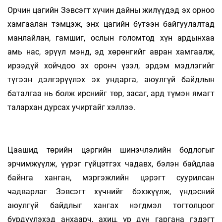
Орчин цагийн Зэвсэгт хүчин дайны жилүүдэд эх орноо
хамгаалан тэмцэж, энх цагийн бүтээн байгуулалтад
манлайлан, гамшиг, ослын голомтод хүн ардынхаа
амь нас, эрүүл мэнд, эд хөрөнгийг авран хамгаалж,
ирээдүй хойчдоо эх оронч үзэл, эрдэм мэдлэгийг
түгээн дэлгэрүүлэх эх ундарга, аюулгүй байдлын
баталгаа нь болж ирснийг төр, засаг, ард түмэн ямагт
талархан дурсах учиртайг хэллээ.
Цаашид төрийн цэргийн шинэчлэлийн бодлогыг
эрчимжүүлж, үүрэг гүйцэтгэх чадавх, бэлэн байдлаа
байнга ханган, мэргэжлийн цэрэгт суурилсан
чадварлаг Зэвсэгт хүчнийг бэхжүүлж, үндэсний
аюулгүй байдлыг хангах нэгдмэл тогтолцоог
бүрдүүлэхэд анхаарч, ахиц, үр дүн гаргана гэдэгт