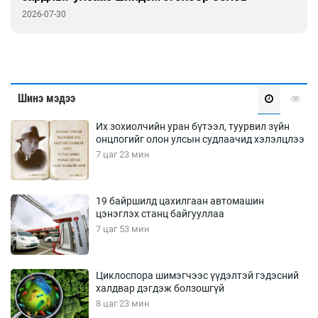
2026-07-30
Шинэ мэдээ
Их зохиолчийн уран бүтээл, туурвил зүйн
онцлогийг олон улсын судлаачид хэлэлцлээ
7 цаг 23 мин
19 байршилд цахилгаан автомашин
цэнэглэх станц байгууллаа
7 цаг 53 мин
Циклоспора шимэгчээс үүдэлтэй гэдэсний
халдвар дэгдэж болзошгүй
8 цаг 23 мин