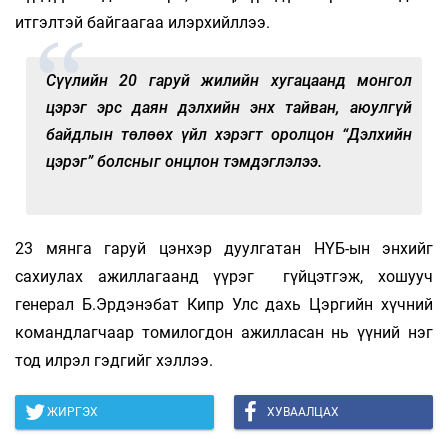
итгэлтэй байгаагаа илэрхийллээ.
Сүүлийн 20 гаруй жилийн хугацаанд монгол
цэрэг эрс даян дэлхийн энх тайван, аюулгүй
байдлын төлөөх үйл хэрэгт оролцон “Дэлхийн
цэрэг” болсныг онцлон тэмдэглэлээ.
23 мянга гаруй цэнхэр дуулгатан НҮБ-ын энхийг
сахиулах ажиллагаанд үүрэг гүйцэтгэж, хошууч
генерал Б.Эрдэнэбат Кипр Улс дахь Цэргийн хүчний
командлагчаар томилогдон ажилласан нь үүний нэг
тод илрэл гэдгийг хэллээ.
ЖИРГЭХ
ХУВААЛЦАХ