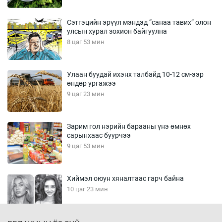
Сэтгэцийн эрүүл мэндэд “санаа тавих” олон
улсын хурал зохион байгуулна
8 цаг 53 мин
Улаан буудай ихэнх талбайд 10-12 см-ээр
өндөр ургажээ
9 цаг 23 мин
Зарим гол нэрийн барааны үнэ өмнөх
сарынхаас буурчээ
9 цаг 53 мин
Хиймэл оюун хяналтаас гарч байна
10 цаг 23 мин