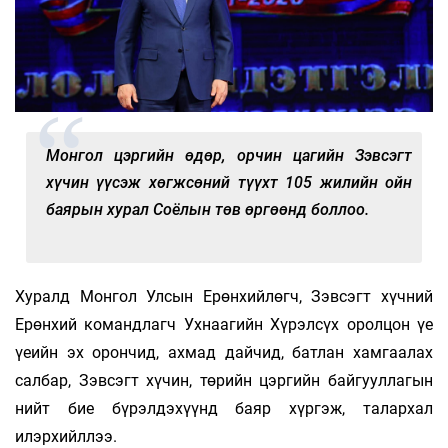
Монгол цэргийн өдөр, орчин цагийн Зэвсэгт
хүчин үүсэж хөгжсөний түүхт 105 жилийн ойн
баярын хурал Соёлын төв өргөөнд боллоо.
Хуралд Монгол Улсын Ерөнхийлөгч, Зэвсэгт хүчний
Ерөнхий командлагч Ухнаагийн Хүрэлсүх оролцон үе
үеийн эх орончид, ахмад дайчид, батлан хамгаалах
салбар, Зэвсэгт хүчин, төрийн цэргийн байгууллагын
нийт бие бүрэлдэхүүнд баяр хүргэж, талархал
илэрхийллээ.