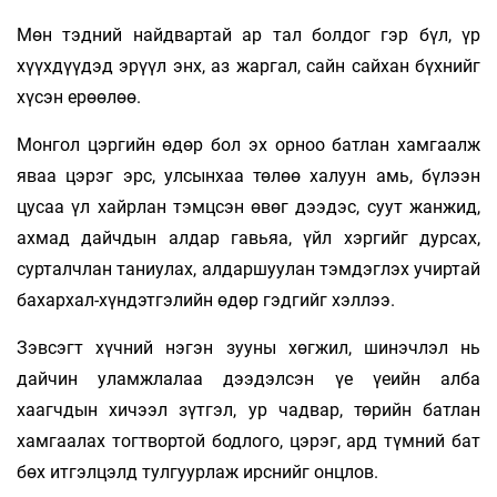
Мөн тэдний найдвартай ар тал болдог гэр бүл, үр
хүүхдүүдэд эрүүл энх, аз жаргал, сайн сайхан бүхнийг
хүсэн ерөөлөө.
Монгол цэргийн өдөр бол эх орноо батлан хамгаалж
яваа цэрэг эрс, улсынхаа төлөө халуун амь, бүлээн
цусаа үл хайрлан тэмцсэн өвөг дээдэс, суут жанжид,
ахмад дайчдын алдар гавьяа, үйл хэргийг дурсах,
сурталчлан таниулах, алдаршуулан тэмдэглэх учиртай
бахархал-хүндэтгэлийн өдөр гэдгийг хэллээ.
Зэвсэгт хүчний нэгэн зууны хөгжил, шинэчлэл нь
дайчин уламжлалаа дээдэлсэн үе үеийн алба
хаагчдын хичээл зүтгэл, ур чадвар, төрийн батлан
хамгаалах тогтвортой бодлого, цэрэг, ард түмний бат
бөх итгэлцэлд тулгуурлаж ирснийг онцлов.