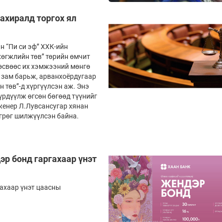
ахиралд торгох ял
н “Пи си эф” ХХК-ийн
хөгжлийн төв” төрийн өмчит
төсвөөс их хэмжээний мөнгө
д зам барьж, арванхоёрдугаар
 төв”-д хүргүүлсэн аж. Энэ
үрдүүлж өгсөн бөгөөд түүнийг
женер Л.Лувсансугар хянан
өгрөг шилжүүлсэн байна.
р бонд гаргахаар үнэт
ахаар үнэт цаасны