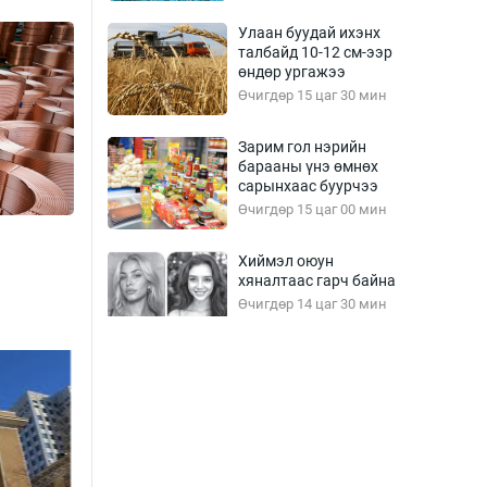
Улаан буудай ихэнх
талбайд 10-12 см-ээр
өндөр ургажээ
Өчигдөр 15 цаг 30 мин
Зарим гол нэрийн
барааны үнэ өмнөх
сарынхаас буурчээ
Өчигдөр 15 цаг 00 мин
Хиймэл оюун
хяналтаас гарч байна
Өчигдөр 14 цаг 30 мин
Эмэгтэйчүүд Бээжин,
эрэгтэйчүүд Японд
бэлтгэл базаахаар
хилийн дээс алхлаа
Өчигдөр 14 цаг 00 мин