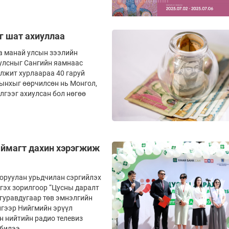
г шат ахиуллаа
а манай улсын зээлийн
уулсныг Сангийн яамнаас
элжит хурлаараа 40 гаруй
сынхыг өөрчилсөн нь Монгол,
лгээг ахиулсан бол нөгөө
 аймагт дахин хэрэгжиж
 оруулан урьдчилан сэргийлэх
гэх зорилгоор “Цусны даралт
гуравдугаар төв эмнэлгийн
йгээр Нийгмийн эрүүл
н нийтийн радио телевиз
билээ.