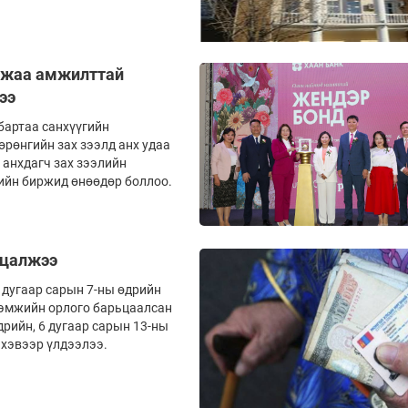
лжаа амжилттай
ээ
бартаа санхүүгийн
рөнгийн зах зээлд анх удаа
 анхдагч зах зээлийн
ийн биржид өнөөдөр боллоо.
уцалжээ
дугаар сарын 7-ны өдрийн
тгэмжийн орлого барьцаалсан
дрийн, 6 дугаар сарын 13-ны
 хэвээр үлдээлээ.