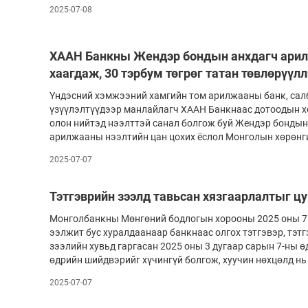
2025-07-08
ХААН Банкны Жендэр бондын анхдагч ари
хаагдаж, 30 тэрбум төгрөг татан төвлөрүүлл
Үндэсний хэмжээний хамгийн том арилжааны банк, сал
үзүүлэлтүүдээр манлайлагч ХААН Банкнаас дотоодын хө
олон нийтэд нээлттэй санал болгож буй Жендэр бондын
арилжааны нээлтийн цан цохих ёслол Монголын хөрөнг
2025-07-07
Тэтгэврийн зээлд тавьсан хязгаарлалтыг ц
Монголбанкны Мөнгөний бодлогын хорооны 2025 оны 7 
ээлжит бус хуралдаанаар банкнаас олгох тэтгэвэр, тэ
зээлийн хувьд гаргасан 2025 оны 3 дугаар сарын 7-ны ө
өдрийн шийдвэрийг хүчингүй болгож, хуучин нөхцөлд нь
2025-07-07