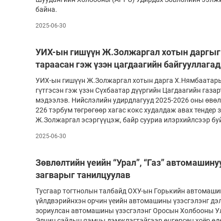
байна.
2025-06-30
УИХ-ын гишүүн Ж.Золжаргал хотын даргыг
тараасан гэж үзэн цагдаагийн байгууллагад
УИХ-ын гишүүн Ж.Золжаргал хотын дарга Х.Нямбаатары
гүтгэсэн гэж үзэн Сүхбаатар дүүргийн Цагдаагийн газар
мэдээлэв. Нийслэлийн удирдлагууд 2025-2026 оны өвө
226 тэрбум төгрөгөөр хагас кокс худалдаж авах тендер
Ж.Золжаргал эсэргүүцэж, байр сууриа илэрхийлсээр бу
2025-06-30
Зөвлөлтийн үеийн “Урал”, “Газ” автомашин
загварыг танилцуулав
Тусгаар тогтнолын талбайд ОХУ-ын Горькийн автомаши
үйлдвэрийнхэн орчин үеийн автомашины үзэсгэлэнг дэ
зориулсан автомашины үзэсгэлэнг Оросын Холбооны Ул
Элчин сайдын яамны дэмжлэгтэйгээр өнгөрсөн хоёр өдө