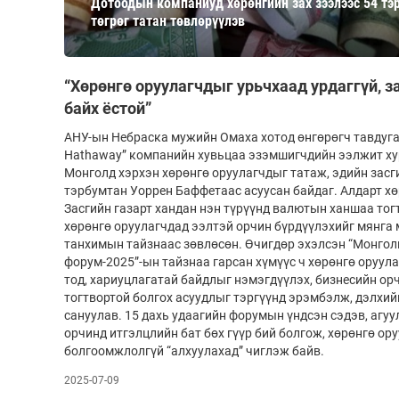
Дотоодын компаниуд хөрөнгийн зах зээлээс 54 тэ
126-гийн НЭГ
төгрөг татан төвлөрүүлэв
“Хөрөнгө оруулагчдыг урьчхаад урдаггүй, 
байх ёстой”
АНУ-ын Небраска мужийн Омаха хотод өнгөрөгч тавдугаа
Hathaway” компанийн хувьцаа эзэмшигчдийн ээлжит ху
Монголд хэрхэн хөрөнгө оруулагчдыг татаж, эдийн засг
тэрбумтан Уоррен Баффетаас асуусан байдаг. Алдарт х
Засгийн газарт хандан нэн түрүүнд валютын ханшаа тог
Ертөнц
Спорт
хөрөнгө оруулагчдад ээлтэй орчин бүрдүүлэхийг мянга 
танхимын тайзнаас зөвлөсөн. Өчигдөр эхэлсэн “Монгол
Нийгэм
Бөх
форум-2025”-ын тайзнаа гарсан хүмүүс ч хөрөнгө оруула
тод, хариуцлагатай байдлыг нэмэгдүүлэх, бизнесийн орчн
Техник технологи
Сагсан бөмбөг
тогтвортой болгох асуудлыг тэргүүнд эрэмбэлж, дэлхий
Шинжлэх ухаан
Хөлбөмбөг
сануулав. 15 дахь удаагийн форумын үндсэн сэдэв, агуул
орчинд итгэлцлийн бат бөх гүүр бий болгож, хөрөнгө ор
Сонин хачин
Олимпын төрөл
болгоомжлолгүй “алхуулахад” чиглэж байв.
Дэлхийн монгол
Тулааны спорт
2025-07-09
Олимпын бус төр