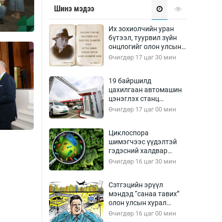
Д
Урлагтай яриа
Шинэ мэдээ
өрчил
энд-Эрхэм баян
Их зохиолчийн уран
бүтээл, туурвил зүйн
онцлогийг олон улсын
судлаачид хэлэлцлээ
Өчигдөр 17 цаг 30 мин
хүний үг
19 байршилд
цахилгаан автомашин
цэнэглэх станц
байгууллаа
Өчигдөр 17 цаг 00 мин
ага
Бусад
Циклоспора
шимэгчээс үүдэлтэй
Фото
гэдэсний халдвар
сурвалжлагч
Видео
дэгдэж болзошгүй
Өчигдөр 16 цаг 30 мин
Инфографик
Сэтгэцийн эрүүл
Санал асуулга
мэндэд “санаа тавих”
олон улсын хурал
зохион байгуулна
Өчигдөр 16 цаг 00 мин