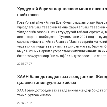
Хуудуутай баримтаар төсвөөс мөнгө авсан з
шийтгэлээ
Говь-Алтай аймгийн төв Есөнбулаг сумд авто зам барьса
удирдлага Зам, тээврийн яамны харьяа “Зам, тээврийн 
үйлдвэрийн газар (ТӨҮГ)-т хуудуутай тайлан хүргүүлж, 
авсан хэрэгт холбогджээ. Тус компани 2021 онд эл сум
сард нь гүйцэтгэлийн тайлангаа “Зам, тээврийн хөгжлийн
үедээ хийж гүйцэтгээгүй ажлаа хийсэн мэтээр баримт б
нь уг ТӨҮГ-ын Барилга угсралтын хэлтсийн хяналтын ин
баталгаажуулснаар “Пи си эф” ХХК-д төсвөөс 90.8 сая т
2025-07-07
ХААН Банк дотоодын зах зээлд анхны Жендэ
цаасны танилцуулгаа хийлээ
ХААН Банк дотоодын зах зээлд анхны Жендэр бонд гарг
танилцуулгаа хийлээ
2025-07-02