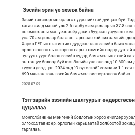
Олимп 2024
Зэсийн эрин үе эхэлж байна
Зэсийн экспортын орлого нүүрснийхтэй дүйцэж буй. Тод
хагас жилд манай улс 2.6 тэрбум ам.долларын 37.8 сая 
нь өмнөх оны мөн үеэс хоёр дахин буурсан үзүүлэлт юм
үнэ 70 ам.доллар болж он гарснаас хойших хамгийн доо
Харин ГЕГ-ын статистикт дурдсанчлан зэсийн баяжмала
орлого олсон нь өнгөрсөн сарын хамгийн өндөр дүнтэй 
чулуун нүүрс болон зэсийн хүдэр, баяжмалын эхний хаг
эн тэнцүү болоод буй юм. Зэсийн үнэ энэ онд 10 600 ам.
түүхэн дээд цэг. 2024 онд “Оюутолгой” компани 1.1 сая 
690 мянган тонн зэсийн баяжмал экспортолсон байна.
2025-07-09
Тэтгэврийн зээлийн шалгуурыг өндөрсгөсө
цуцаллаа
Монголбанкны Мөнгөний бодлогын хороо өчигдөр хурал
олгоход тавих өр, орлогын харьцаатай холбоотой зохи
гаргалаа.