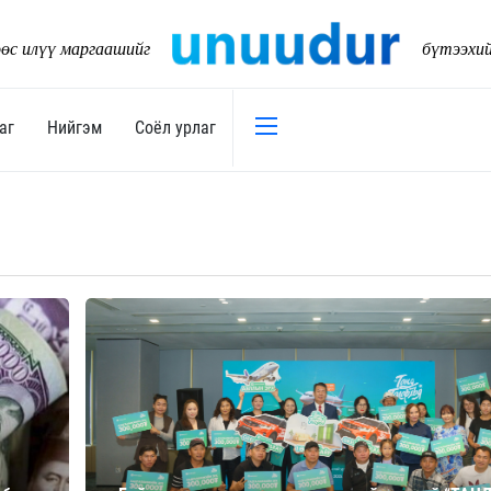
өс илүү маргаашийг
бүтээхи
аг
Нийгэм
Соёл урлаг
Эдийн засаг
Нийгэм
Төсөв
Тогтворт
17
Уул уурхай
Танилц
Хөрөнгийн зах зээл
Нийслэл
Банк санхүү
Орон ну
Хөдөө аж ахуй
Байгаль
Дэд бүтэц
Боловср
Бизнес
Эрүүл м