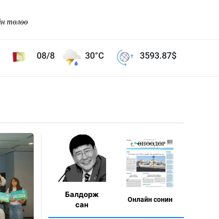
йн төлөө
08/8
30°C
3593.87
$
Соёл урлаг
ой хөгжлийн зорилго -
Сонгодог урлаг
Ардын урлаг
Дүрслэх урлаг
Өв соёл
таг
Кино урлаг
 орчин
Цирк
Балдорж
Онлaйн сонин
ол
сан
Рок поп, хип хоп
энд