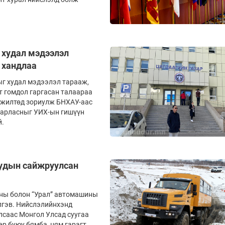
 худал мэдээлэл
 хандлаа
г худал мэдээлэл тарааж,
т гомдол гаргасан талаараа
лжилтөд зориулж БНХАУ-аас
 зарласныг УИХ-ын гишүүн
й.
уудын сайжруулсан
ны болон “Урал” автомашины
лгэв. Нийслэлийнхэнд
саас Монгол Улсад суугаа
р буюу бямба, ням гарагт