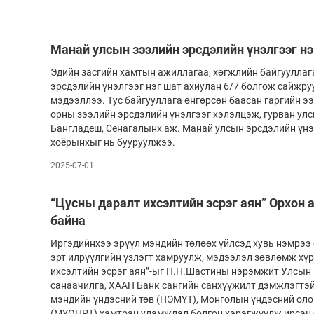
Манай улсын зээлийн эрсдэлийн үнэлгээг нэ
Эдийн засгийн хамтын ажиллагаа, хөгжлийн байгууллаг
эрсдэлийн үнэлгээг нэг шат ахиулан 6/7 болгож сайжр
мэдээллээ. Тус байгууллага өнгөрсөн баасан гаргийн э
орны зээлийн эрсдэлийн үнэлгээг хэлэлцэж, гурван ул
Бангладеш, Сенагалынх аж. Манай улсын эрсдэлийн үнэ
хоёрынхыг нь бууруулжээ.
2025-07-01
“Цусны даралт ихсэлтийн эсрэг аян” Орхон
байна
Иргэдийнхээ эрүүл мэндийн төлөөх үйлсэд хувь нэмрээ
эрт илрүүлгийн үзлэгт хамруулж, мэдээлэл зөвлөмж хүр
ихсэлтийн эсрэг аян”-ыг П.Н.Шастины нэрэмжит Улсын 
санаачилга, ХААН Банк сангийн санхүүжилт дэмжлэгтэ
мэндийн үндэсний төв (НЭМҮТ), Монголын үндэсний оло
(МҮОНРТ) хамтран уламжлал болгон хэрэгжүүлж ирсэн 