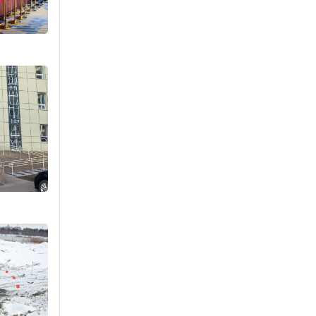
агнах зөрчил
буурсангүй
Уржигдар 15 цаг 00 мин
Х.Улам-Өрнөх байр
урагшилж, долоод
жагсжээ
Уржигдар 14 цаг 30 мин
Ж.Лхагвабат өсвөр
үеийнхний ДАШТ-ийг
дэнсэлнэ
Уржигдар 14 цаг 00 мин
Иран тэсэж үлдсэн ч
удаан хугацаанд хүнд
үеийг туулна
Уржигдар 13 цаг 30 мин
Боловсролын зээлийн
сангаар гадаадад