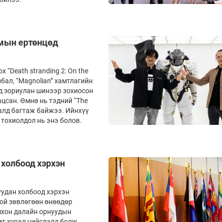
омын ертөнцөд
 “Death stranding 2: On the
бал, “Magnolian” хамтлагийн
мд зориулан шинээр зохиосон
ацсан. Өмнө нь тэдний “The
увралд багтаж байжээ. Ийнхүү
 тохиолдол нь энэ болов.
 холбоод хэрхэн
уудан холбоод хэрхэн
гой зөвлөгөөн өнөөдөр
мхон далайн орнуудын
т хурал нийслэлд болж