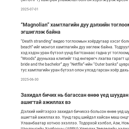
2025-07-01
“Magnolian” хамтлагийн дуу дэлхийн тогло
эгшиглэж байна
“Death stranding” видео тоглоомын хоёрдугаар хэсэг болох
beach”-ийг монгол хамтлагийн дуу хөглөж байна. Тодруул
хэд хэдэн уран бүтээл үүнд багтсанаас гадна уг тоглоо
“Woods” дууныхаа клипийг тэд өнгөрөгч лхагва гарагт ц
bride and the bachelor” дуу “Netflix”-ийн “Outer banks” ц
тус хамтлагийн уран бүтээл олон улсад гарсан хоёр дахь
2025-06-30
Захидал бичих нь багассан өнөө үед шуудан
ашигтай ажиллах вэ
Дэлхий нийтээрээ захидал бичихээ больсон өнөө үед ш
ашигтай ажиллах вэ. Үүнд гарц шийдэл хайсан маш онц
Улаанбаатар хотноо эхэллээ. Тодорхой хэлбэл, Ази, Но
Шуудангийн Холбооны (APPU) Удирдах Зөвлөлийн ээлжи