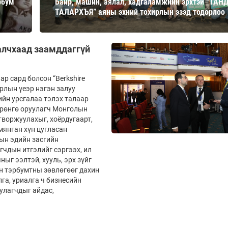
рбум
Байр, машин, аялал, хадгаламжийн эрхтэй “ТАН
Ханш
ТАЛАРХЪЯ” аяны эхний тохирлын эзэд тодорлоо
Хэрэг з
Эрэлттэй мэдээ
Эрүүл м
Хууль ёс
залчхаад заамддаггүй
Хүмүүс
Албаны 
р сард болсон “Berkshire
рлын үеэр нэгэн залуу
Бусад
ийн урсгалаа тэлэх талаар
өрөнгө оруулагч Монголын
творжуулахыг, хоёрдугаарт,
Life style
Ярилцл
мянган хүн цугласан
ын эдийн засгийн
Зөвлөгөө
Хоймор
гчдын итгэлийг сэргээх, ил
ыг ээлтэй, хууль, эрх зүйг
Өнөөдрийн тухай
Уншигч-
н тэрбумтны зөвлөгөөг дахин
га, уриалга ч бизнесийн
уулагчдыг айдас,
өл