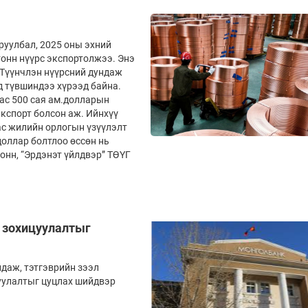
руулбал, 2025 оны эхний
тонн нүүрс экспортолжээ. Энэ
. Түүнчлэн нүүрсний дундаж
д түвшиндээ хүрээд байна.
ас 500 сая ам.долларын
экспорт болсон аж. Ийнхүү
ас жилийн орлогын үзүүлэлт
доллар болтлоо өссөн нь
тонн, “Эрдэнэт үйлдвэр” ТӨҮГ
н зохицуулалтыг
даж, тэтгэврийн зээл
цуулалтыг цуцлах шийдвэр