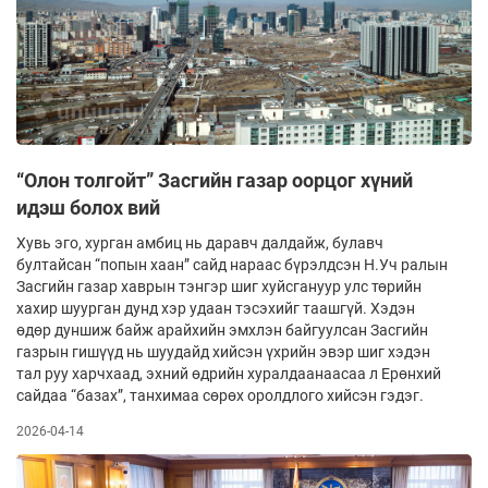
“Олон толгойт” Засгийн газар оорцог хүний
идэш болох вий
Хувь эго, хурган амбиц нь даравч далдайж, булавч
бултайсан “попын хаан” сайд нараас бүрэлдсэн Н.Уч­ ралын
Засгийн газар хаврын тэнгэр шиг хуйсгануур улс төрийн
хахир шуурган дунд хэр удаан тэсэхийг таашгүй. Хэдэн
өдөр дуншиж байж арайхийн эмхлэн байгуулсан Засгийн
газрын гишүүд нь шуудайд хийсэн үхрийн эвэр шиг хэдэн
тал руу харчхаад, эхний өдрийн хуралдаанаасаа л Ерөнхий
сайдаа “базах”, танхимаа сөрөх оролдлого хийсэн гэдэг.
2026-04-14