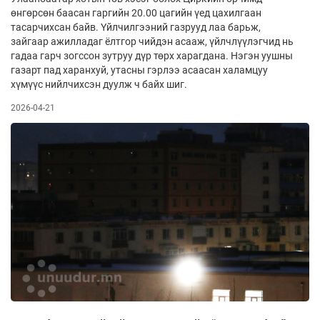
өнгөрсөн баасан гаргийн 20.00 цагийн үед цахилгаан
тасарчихсан байв. Үйлчилгээний газрууд лаа барьж,
зайгаар ажилладаг ёлтгор чийдэн асааж, үйлчлүүлэгчид нь
гадаа гарч зогссон зутруу дүр төрх харагдана. Нэгэн уушны
газарт пад харанхуй, утасны гэрлээ асаасан халамцуу
хүмүүс нийлчихсэн дуулж ч байх шиг.
2026-04-21