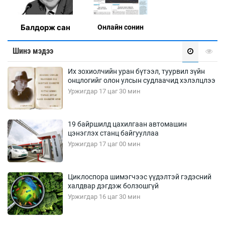
Балдорж сан
Онлaйн сонин
Шинэ мэдээ
Их зохиолчийн уран бүтээл, туурвил зүйн
онцлогийг олон улсын судлаачид хэлэлцлээ
Уржигдар 17 цаг 30 мин
19 байршилд цахилгаан автомашин
цэнэглэх станц байгууллаа
Уржигдар 17 цаг 00 мин
Циклоспора шимэгчээс үүдэлтэй гэдэсний
халдвар дэгдэж болзошгүй
Уржигдар 16 цаг 30 мин