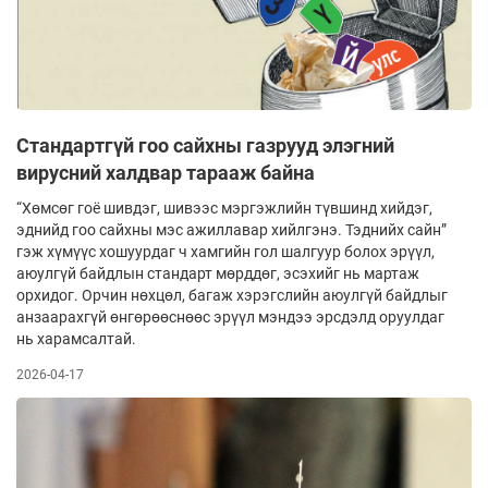
Стандартгүй гоо сайхны газрууд элэгний
вирусний халдвар тарааж байна
“Хөмсөг гоё шивдэг, шивээс мэргэжлийн түвшинд хийдэг,
эднийд гоо сайхны мэс ажиллавар хийлгэнэ. Тэднийх сайн”
гэж хүмүүс хошуурдаг ч хамгийн гол шалгуур болох эрүүл,
аюулгүй байдлын стандарт мөрддөг, эсэхийг нь мартаж
орхидог. Орчин нөхцөл, багаж хэрэгслийн аюулгүй байдлыг
анзаарахгүй өнгөрөөснөөс эрүүл мэндээ эрсдэлд оруулдаг
нь харамсалтай.
2026-04-17