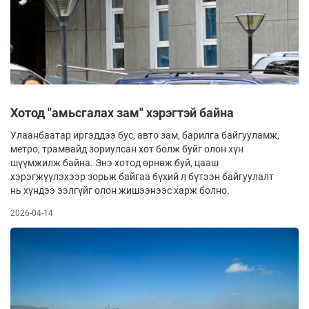
Хотод "амьсгалах зам" хэрэгтэй байна
Улаанбаатар иргэддээ бус, авто зам, барилга байгууламж,
метро, трамвайд зориулсан хот болж буйг олон хүн
шүүмжилж байна. Энэ хотод өрнөж буй, цааш
хэрэгжүүлэхээр зорьж байгаа бүхий л бүтээн байгуулалт
нь хүндээ ээлгүйг олон жишээнээс харж болно.
2026-04-14