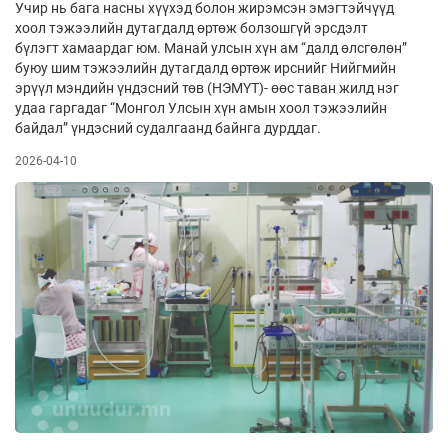
Учир нь бага насны хүүхэд болон жирэмсэн эмэгтэйчүүд
хоол тэжээлийн дутагдалд өртөж болзошгүй эрсдэлт
бүлэгт хамаардаг юм. Манай улсын хүн ам “далд өлсгөлөн”
буюу шим тэжээлийн дутагдалд өртөж ирснийг Нийгмийн
эрүүл мэндийн үндэсний төв (НЭМҮТ)- өөс таван жилд нэг
удаа гаргадаг “Монгол Улсын хүн амын хоол тэжээлийн
байдал” үндэсний судалгаанд байнга дурддаг.
2026-04-10