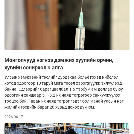
Монголчууд нэгнээ дэмжих хуулийн орчин,
хувийн сонирхол ч алга
Улсын хэмжээний төслийг дурдахаа больё гэхэд нийслэл
хотод одоогоор 10 гаруй мега төсөл хэрэгжүүлж эхлүүлээд
байна. Эдгээрийг барагцаалбал 1.5 тэрбум ам.доллар буюу
одоогийн ханшаар 5.1-5.2 их наяд төгрөгөөр санхүүжүүлэх
тооцоо бий. Таван их наяд төгрөг гэдэг бол манай улсын нэг
жилийн төсвийн бараг 20 хувьд дөхөх дүн юм.
2026-04-17