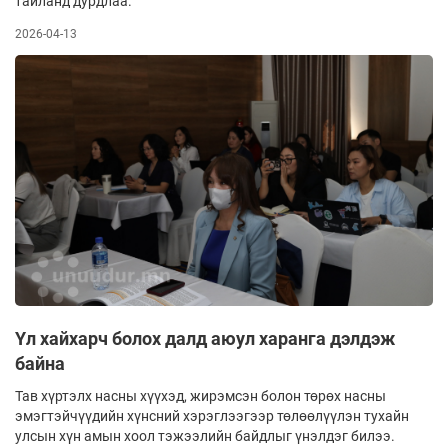
тайланд дурдлаа.
2026-04-13
Үл хайхарч болох далд аюул харанга дэлдэж
байна
Тав хүртэлх насны хүүхэд, жирэмсэн болон төрөх насны
эмэгтэйчүүдийн хүнсний хэрэглээгээр төлөөлүүлэн тухайн
улсын хүн амын хоол тэжээлийн байдлыг үнэлдэг билээ.