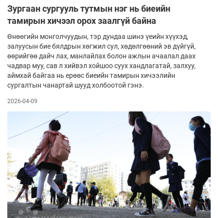
Зургаан сургууль тутмын нэг нь биеийн
тамирын хичээл орох заалгүй байна
Өнөөгийн монголчуудын, тэр дундаа шинэ үеийн хүүхэд,
залуусын бие бялдрын хөгжил сул, хөдөлгөөний эв дүйгүй,
өөрийгөө дайч­ лах, манлайлах болон ажлын ачаалал даах
чадвар муу, сав л хийвэл хойшоо суух хандлагатай, залхуу,
аймхай байгаа нь ерөөс биеийн тамирын хичээлийн
сургалтын чанартай шууд холбоотой гэнэ.
2026-04-09