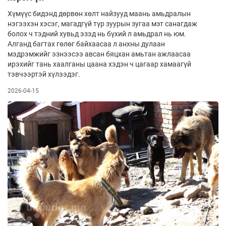
Хүмүүс бидэнд дөрвөн хөлт найзууд маань амьдралын
нэгээхэн хэсэг, магадгүй түр зуурын зугаа мэт санагдаж
болох ч тэдний хувьд эзэд нь бүхий л амьдрал нь юм.
Алганд багтах гөлөг байхаасаа л анхны ду­лаан
мэдрэмжийг эзнээсээ авсан бяцхан амьтан аж­лаасаа
ирэхийг тань хаалганы цаана хэдэн ч цагаар хамаагүй
тэвчээртэй хүлээдэг.
2026-04-15