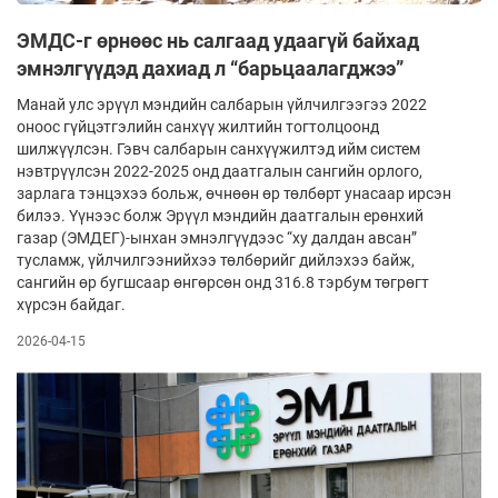
ЭМДС-г өрнөөс нь салгаад удаагүй байхад
эмнэлгүүдэд дахиад л “барьцаалагджээ”
Манай улс эрүүл мэндийн салбарын үйл­чилгээгээ 2022
оноос гүйцэтгэлийн санхүү­ жилтийн тог­толцоонд
шилжүүлсэн. Гэвч салбарын сан­хүү­жилтэд ийм систем
нэвтрүүлсэн 2022-2025 онд даатгалын сангийн орлого,
зарлага тэнцэхээ больж, өчнөөн өр төлбөрт унасаар ирсэн
билээ. Үүнээс болж Эрүүл мэндийн даатгалын ерөн­хий
газар (ЭМДЕГ)-ынхан эмнэлгүүдээс “ху­­ дал­дан авсан”
тусламж, үйлчилгээнийхээ төлбө­рийг дий­лэхээ байж,
сангийн өр бугшсаар өнгөр­сөн онд 316.8 тэрбум төгрөгт
хүрсэн байдаг.
2026-04-15