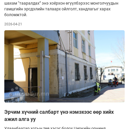
шахам “тааралдах” энэ хоёрхон өгүүлбэрээс монголчуудын
гамшгийн эрсдэлийн талаарх ойлголт, хандлагыг харах
боломжтой.
2026-04-21
Эрчим хүчний салбарт үнэ нэмэхээс өөр хийх
ажил алга уу
Улаанбаатар хотын төв хэсэг болох Циркийн орчимд