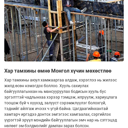
Хар тамхины өмнө Монгол хүчин мөхөстлөө
Хар тамхины аюул хамжааргаа алдаж, хэрэглээ нь жилээс
жилд өсөн нэмэгдэх боллоо. Хууль сахиулах
байгууллагынхан нь мансууруулах бодисын хууль бус
эргэлттэй чадлынхаа хэрээр тэмцэж, илрүүлж, хариуцлага
тооцож буй ч хүүхэд, залууст сэрэмжлүүлэг болохгүй,
тэднийг айлгаж ичээх ч үгүй байна. Цагдаагийнхантай
хамтарч иргэдээ донтох эмгэгээс хамгаалах, сэргийлэх
үүрэгтэй эрүүл мэндийн байгууллагын эмч нар нь сэтгэцэд
нөлөөт эм бэлдмэлийг дамлан зарах болсон.