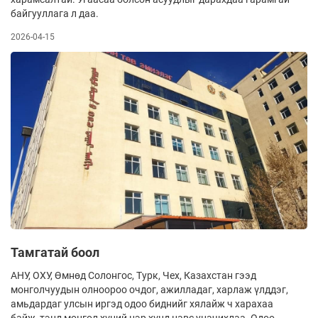
байгууллага л даа.
2026-04-15
Тамгатай боол
АНУ, ОХУ, Өмнөд Солонгос, Турк, Чех, Казахстан гээд
монголчуудын олноороо очдог, ажилладаг, харлаж үлддэг,
амьдардаг улсын иргэд одоо биднийг хялайж ч харахаа