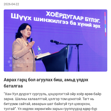
2026-04-22
Аврах гарц бол агуулах биш, амьд үлдэх
баталгаа
“Хан-Уул дүүрэгт сургууль, цэцэрлэгтэй ойр хоёр өрөө байр
зарна. Шалны халаалттай, цэлгэр том цонхтой. Тагт нь
битүүмж сайтай, аваарын шат байхгүй тул цэвэрхэн,
тухтай”. Үл хөдлөх хөрөнгийн зарын группүүдэд өдөр бүр