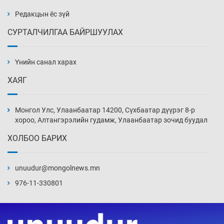
Уржигдар 14 цаг 00 мин
Редакцын ёс зүй
СУРТАЛЧИЛГАА БАЙРШУУЛАХ
АНУ-ын Цэргийн кибер командлалаын
ажилтнууд амиа хорлох явдал эрс
нэмэгджээ
Үнийн санал харах
Уржигдар 13 цаг 52 мин
ХАЯГ
Монголын шигшээ Хонконгийн багийг ялж,
эхний хожлоо авлаа
Монгол Улс, Улаанбаатар 14200, Сүхбаатар дүүрэг 8-р
Уржигдар 13 цаг 30 мин
хороо, Алтангэрэлийн гудамж, Улаанбаатар зочид буудал
ХОЛБОО БАРИХ
Техникийн өндөр үзүүлэлттэй агаарын хөлөг
худалдан авах хүсэлтээ уламжлав
unuudur@mongolnews.mn
Уржигдар 13 цаг 00 мин
976-11-330801
“Шатахууны бус, бодлогын хомсдол
нүүрлээд байна”
Уржигдар 12 цаг 30 мин