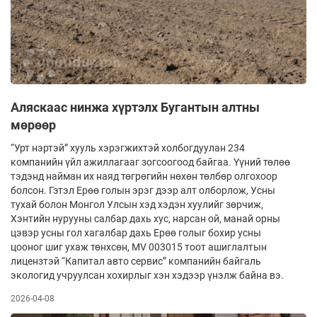
Аляскаас нинжа хүртэлх Бугантын алтны
мөрөөр
“Урт нэртэй” хууль хэрэгжихтэй холбогдуулан 234
компанийн үйл ажиллагааг зогсоогоод байгаа. Үүний төлөө
тэдэнд найман их наяд төгрөгийн нөхөн төлбөр олгохоор
болсон. Гэтэл Ерөө голын эрэг дээр алт олборлож, Усны
тухай болон Монгол Улсын хэд хэдэн хуулийг зөрчиж,
Хэнтийн нурууны салбар дахь хус, нарсан ой, манай орны
цэвэр усны гол хагалбар дахь Ерөө голыг бохир усны
цооног шиг ухаж төнхсөн, MV 003015 тоот ашиглалтын
лицензтэй “Капитал авто сервис” компанийн байгаль
экологид учруулсан хохирлыг хэн хэдээр үнэлж байна вэ.
2026-04-08