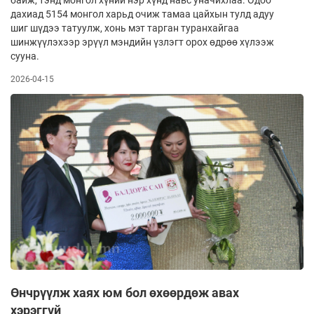
байж, тэнд монгол хүний нэр хүнд навс уначихлаа. Одоо
дахиад 5154 монгол харьд очиж тамаа цайхын тулд адуу
шиг шүдээ татуулж, хонь мэт тарган туранхайгаа
шинжүүлэхээр эрүүл мэндийн үзлэгт орох өдрөө хүлээж
сууна.
2026-04-15
Өнчрүүлж хаях юм бол өхөөрдөж авах
хэрэггүй