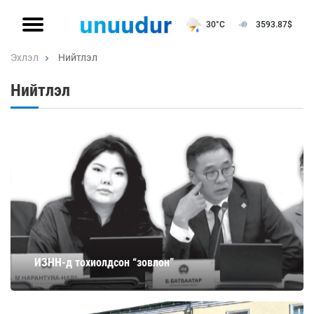
30°C
3593.87
$
Эхлэл
Нийтлэл
Нийтлэл
ИЗНН-д тохиолдсон “зовлон”