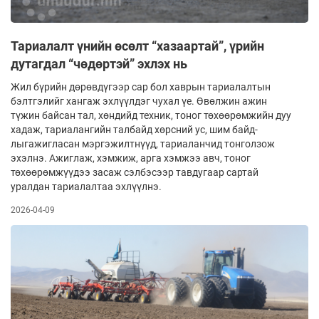
Тариалалт үнийн өсөлт “хазаартай”, үрийн
дутагдал “чөдөртэй” эхлэх нь
Жил бүрийн дөрөвдүгээр сар бол хаврын тариалалтын
бэлтгэлийг хангаж эхлүүлдэг чухал үе. Өвөлжин ажин
түжин байсан тал, хөндийд техник, тоног төхөөрөмжийн дуу
хадаж, тариалангийн талбайд хөрсний ус, шим байд­
лыгажигласан мэргэжилтнүүд, тариаланчид тонголзож
эхэлнэ. Ажиглаж, хэмжиж, арга хэмжээ авч, тоног
төхөөрөмжүүдээ засаж сэлбэсээр тавдугаар сартай
уралдан тариалалтаа эхлүүлнэ.
2026-04-09