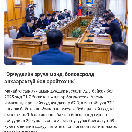
“Эрчүүдийн эрүүл мэнд, боловсролд
анхаарахгүй бол оройтох нь”
Манай улсын хүн амын дундаж наслалт 72.7 байсан бол
2025 онд 71.7 болж нэг жилээр богиноссон. Улсын
хэмжээнд эрэгтэйчүүд дунджаар 67.9, эмэгтэйчүүд 77.1
насалж байгаа аж. Эмнэлэгт үзүүлж буй эрэгтэйчүүдээс
эмэгтэй нь 1.6 дахин олон байгаа бол насанд хүрсэн
эрчүүдийн 20 хувь нь огт эмнэлэгт үзүүлж байгаагүй, 59
хувь нь өвчний хожуу шатанд оношлогдсон гэдгийг дээрх