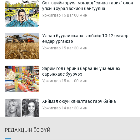
Сэтгэцийн эрүүл мэндэд “санаа тавих” олон
улсын хурал зохион байгуулна
Уржигдар 16 цаг 00 мин
Улаан буудай ихэнх талбайд 10-12 см-ээр
өндөр ургажээ
Уржигдар 15 цаг 30 мин
Зарим гол нэрийн барааны үнэ өмнөх
сарынхаас буурчээ
Уржигдар 15 цаг 00 мин
Хиймэл оюун хяналтаас гарч байна
Уржигдар 14 цаг 30 мин
РЕДАКЦЫН ЁС ЗҮЙ
Эмэгтэйчүүд Бээжин, эрэгтэйчүүд Японд
бэлтгэл базаахаар хилийн дээс алхлаа