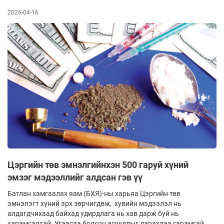
2026-04-16
Цэргийн төв эмнэлгийнхэн 500 гаруй хүний
эмзэг мэдээллийг алдсан гэв үү
Батлан хамгаалах яам (БХЯ)-ны харьяа Цэргийн төв
эмнэлэгт хүний эрх зөрчигдөж, хувийн мэдээлэл нь
алдагдчихаад байхад удирдлага нь хав дарж буй нь
харамсалтай. Угаасаа болсон асуудлыг дарахдаа гарамгай