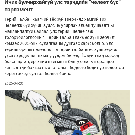
Ичих булчирхайгүй улс төрчдийн “чөлөөт бүс”
парламент
Төрийн албан хаагчийн ёс зүйн зөрчилд хамгийн их
нөлөөлж буй хүчин зүйлс нь удирдах албан тушаалтны
манлайлалгүй байдал, улс төрийн нөлөө гэж
тодорхойлогдсоныг “Төрийн албан дахь ёс зүйн зөрчил”
хэмээх 2025 оны судалгааны дүнгээс харж болно. Улс
төрийн орчны нөлөөлөл нь төрийн албанд ёс зүйн зөрчил
үүсэх эрсдэлийг нэмэгдүүлдэг бөгөөд Ёс зүйн дэд хороод
болон иргэн, иргэний нийгмийн байгууллагын оролцоо
хангалтгүй байгаа нь энэ талын бодлого бодит үр нөлөөтэй
хэрэгжихэд сул тал болдог байна.
2026-04-20