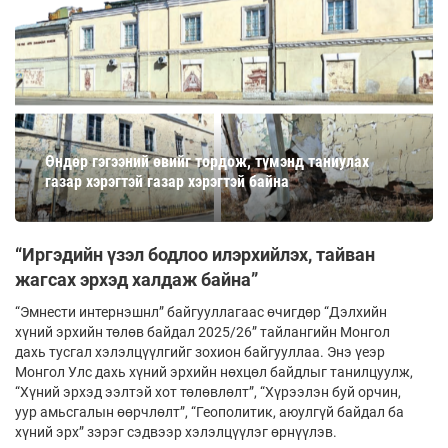
Өндөр гэгээний өвийг тордож, түмэнд таниулах
газар хэрэгтэй газар хэрэгтэй байна
“Иргэдийн үзэл бодлоо илэрхийлэх, тайван
жагсах эрхэд халдаж байна”
“Эмнести интернэшнл” байгууллагаас өчигдөр “Дэлхийн
хүний эрхийн төлөв байдал 2025/26” тайлангийн Монгол
дахь тусгал хэлэлцүүлгийг зохион байгууллаа. Энэ үеэр
Монгол Улс дахь хүний эрхийн нөхцөл байдлыг танилцуулж,
“Хүний эрхэд ээлтэй хот төлөвлөлт”, “Хүрээлэн буй орчин,
уур амьсгалын өөрчлөлт”, “Геополитик, аюулгүй байдал ба
хүний эрх” зэрэг сэдвээр хэлэлцүүлэг өрнүүлэв.