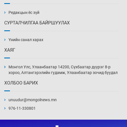
бэлтгэл базаахаар хилийн дээс алхлаа
Уржигдар 14 цаг 00 мин
Редакцын ёс зүй
СУРТАЛЧИЛГАА БАЙРШУУЛАХ
АНУ-ын Цэргийн кибер командлалаын
ажилтнууд амиа хорлох явдал эрс
нэмэгджээ
Үнийн санал харах
Уржигдар 13 цаг 52 мин
ХАЯГ
Монголын шигшээ Хонконгийн багийг ялж,
эхний хожлоо авлаа
Монгол Улс, Улаанбаатар 14200, Сүхбаатар дүүрэг 8-р
Уржигдар 13 цаг 30 мин
хороо, Алтангэрэлийн гудамж, Улаанбаатар зочид буудал
ХОЛБОО БАРИХ
Техникийн өндөр үзүүлэлттэй агаарын хөлөг
худалдан авах хүсэлтээ уламжлав
unuudur@mongolnews.mn
Уржигдар 13 цаг 00 мин
976-11-330801
“Шатахууны бус, бодлогын хомсдол
нүүрлээд байна”