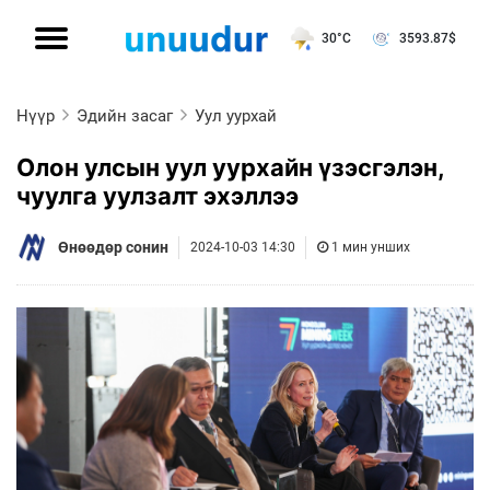
30°C
3593.87
$
Нүүр
Эдийн засаг
Уул уурхай
Олон улсын уул уурхайн үзэсгэлэн,
чуулга уулзалт эхэллээ
Өнөөдөр сонин
2024-10-03 14:30
1 мин унших