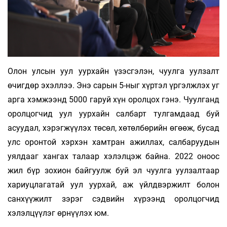
Олон улсын уул уурхайн үзэсгэлэн, чуулга уулзалт
өчигдөр эхэллээ. Энэ сарын 5-ныг хүртэл үргэлжлэх уг
арга хэмжээнд 5000 гаруй хүн оролцох гэнэ. Чуулганд
оролцогчид уул уурхайн салбарт тулгамдаад буй
асуудал, хэрэгжүүлэх төсөл, хөтөлбөрийн өгөөж, бусад
улс оронтой хэрхэн хамтран ажиллах, салбаруудын
уялдааг хангах талаар хэлэлцэж байна. 2022 оноос
жил бүр зохион байгуулж буй эл чуулга уулзалтаар
хариуцлагатай уул уурхай, аж үйлдвэржилт болон
санхүүжилт зэрэг сэдвийн хүрээнд оролцогчид
хэлэлцүүлэг өрнүүлэх юм.