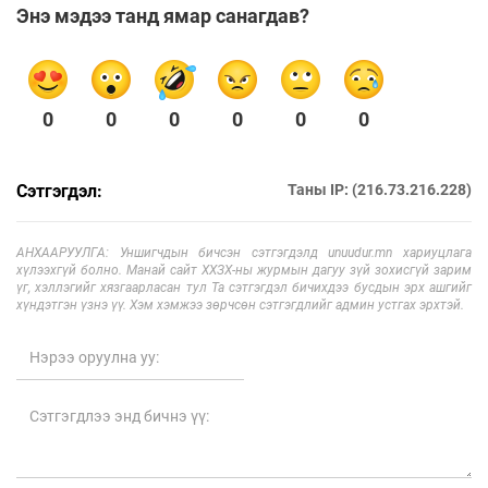
Энэ мэдээ танд ямар санагдав?
0
0
0
0
0
0
Сэтгэгдэл:
Таны IP: (216.73.216.228)
АНХААРУУЛГА: Уншигчдын бичсэн сэтгэгдэлд unuudur.mn хариуцлага
хүлээхгүй болно. Манай сайт ХХЗХ-ны журмын дагуу зүй зохисгүй зарим
үг, хэллэгийг хязгаарласан тул Та сэтгэгдэл бичихдээ бусдын эрх ашгийг
хүндэтгэн үзнэ үү. Хэм хэмжээ зөрчсөн сэтгэгдлийг админ устгах эрхтэй.