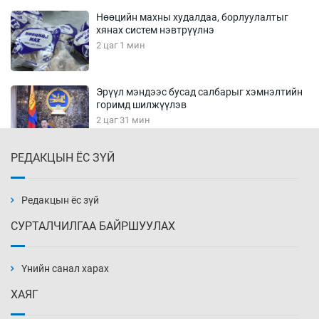
Нөөцийн махны худалдаа, борлуулалтыг
хянах систем нэвтрүүлнэ
2 цаг 1 мин
Эрүүл мэндээс бусад салбарыг хэмнэлтийн
горимд шилжүүлэв
2 цаг 31 мин
РЕДАКЦЫН ЁС ЗҮЙ
16 төрлийн эмийг нэг эх үүсвэрээс худалдан
авах журам батлав
2 цаг 46 мин
Редакцын ёс зүй
СУРТАЛЧИЛГАА БАЙРШУУЛАХ
Бүх төрлийн шатахууны гаалийн татварыг
тэглэлээ
Үнийн санал харах
3 цаг 1 мин
ХАЯГ
Найман гол үерийн түвшин давж, хоёр нь