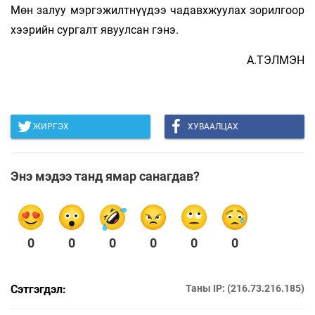
Мөн залуу мэргэжилтнүүдээ чадавхжуулах зорилгоор
хээрийн сургалт явуулсан гэнэ.
А.ТЭЛМЭН
ЖИРГЭХ
ХУВААЛЦАХ
Энэ мэдээ танд ямар санагдав?
0
0
0
0
0
0
Сэтгэгдэл:
Таны IP: (216.73.216.185)