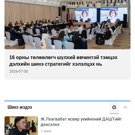
16 орны төлөөлөгч шүлхий өвчинтэй тэмцэх
дэлхийн шинэ стратегийг хэлэлцэх нь
2026-07-30
Шинэ мэдээ
Ж.Лхагвабат өсвөр үеийнхний ДАШТ-ийг
дэнсэлнэ
1 мин