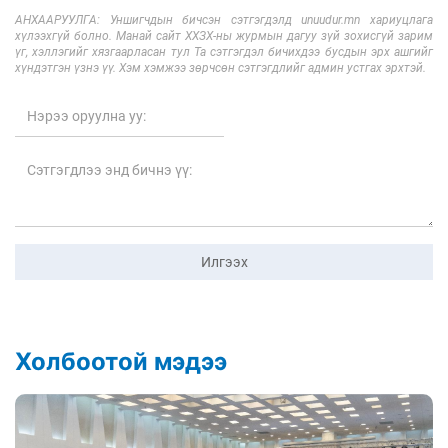
АНХААРУУЛГА: Уншигчдын бичсэн сэтгэгдэлд unuudur.mn хариуцлага
хүлээхгүй болно. Манай сайт ХХЗХ-ны журмын дагуу зүй зохисгүй зарим
үг, хэллэгийг хязгаарласан тул Та сэтгэгдэл бичихдээ бусдын эрх ашгийг
хүндэтгэн үзнэ үү. Хэм хэмжээ зөрчсөн сэтгэгдлийг админ устгах эрхтэй.
Илгээх
Холбоотой мэдээ