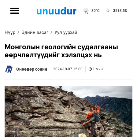
30°C
3593.5
$
Нүүр
Эдийн засаг
Уул уурхай
Монголын геологийн судалгааны
өөрчлөлтүүдийг хэлэлцэх нь
Өнөөдөр сонин
2024-10-07 15:00
1 мин