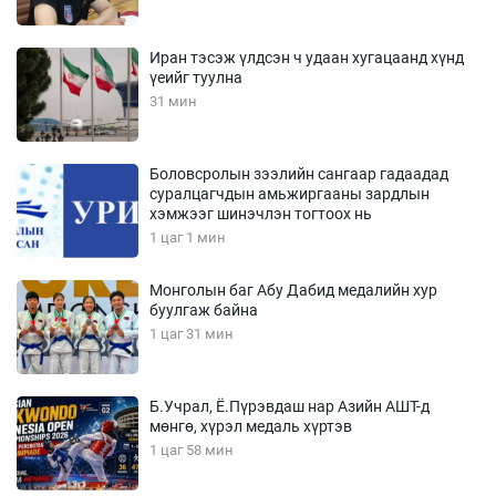
Иран тэсэж үлдсэн ч удаан хугацаанд хүнд
үеийг туулна
31 мин
Боловсролын зээлийн сангаар гадаадад
суралцагчдын амьжиргааны зардлын
хэмжээг шинэчлэн тогтоох нь
1 цаг 1 мин
Монголын баг Абу Дабид медалийн хур
буулгаж байна
1 цаг 31 мин
Б.Учрал, Ё.Пүрэвдаш нар Азийн АШТ-д
мөнгө, хүрэл медаль хүртэв
1 цаг 58 мин