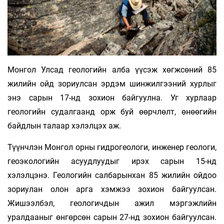
Монгол Улсад геологийн алба үүсэж хөгжсөний 85
жилийн ойд зориулсан эрдэм шинжилгээний хурлыг
энэ сарын 17-нд зохион байгуулна. Уг хурлаар
геологийн судалгаанд орж буй өөрчлөлт, өнөөгийн
байдлын талаар хэлэлцэх аж.
Түүнчлэн Монгол орны гидрогеологи, инженер геологи,
геоэкологийн асуудлуудыг ирэх сарын 15-нд
хэлэлцэнэ. Геологийн салбарынхан 85 жилийн ойдоо
зориулан олон арга хэмжээ зохион байгуулсан.
Жишээлбэл, геологичдын ажил мэргэжлийн
уралдааныг өнгөрсөн сарын 27-нд зохион байгуулсан.