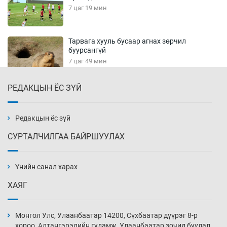
7 цаг 19 мин
Тарвага хууль бусаар агнах зөрчил
буурсангүй
7 цаг 49 мин
РЕДАКЦЫН ЁС ЗҮЙ
Х.Улам-Өрнөх байр урагшилж, долоод
жагсжээ
8 цаг 19 мин
Редакцын ёс зүй
СУРТАЛЧИЛГАА БАЙРШУУЛАХ
Ж.Лхагвабат өсвөр үеийнхний ДАШТ-ийг
дэнсэлнэ
Үнийн санал харах
8 цаг 49 мин
ХАЯГ
Иран тэсэж үлдсэн ч удаан хугацаанд хүнд
үеийг туулна
Монгол Улс, Улаанбаатар 14200, Сүхбаатар дүүрэг 8-р
9 цаг 19 мин
хороо, Алтангэрэлийн гудамж, Улаанбаатар зочид буудал