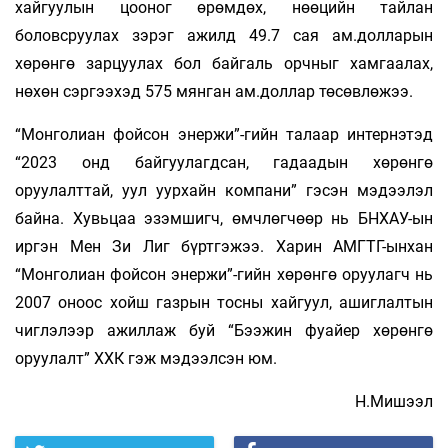
хайгуулын цооног өрөмдөх, нөөцийн тайлан
боловсруулах зэрэг ажилд 49.7 сая ам.долларын
хөрөнгө зарцуулах бол байгаль орчныг хамгаалах,
нөхөн сэргээхэд 575 мянган ам.доллар төсөвлөжээ.
“Монголиан фойсон энержи”-гийн талаар интернэтэд
“2023 онд байгуулагдсан, гадаадын хөрөнгө
оруулалттай, уул уурхайн компани” гэсэн мэдээлэл
байна. Хувьцаа эзэмшигч, өмчлөгчөөр нь БНХАУ-ын
иргэн Мен Зи Лиг бүртгэжээ. Харин АМГТГ-ынхан
“Монголиан фойсон энержи”-гийн хөрөнгө оруулагч нь
2007 оноос хойш газрын тосны хайгуул, ашиглалтын
чиглэлээр ажиллаж буй “Бээжин фуайер хөрөнгө
оруулалт” ХХК гэж мэдээлсэн юм.
Н.Мишээл