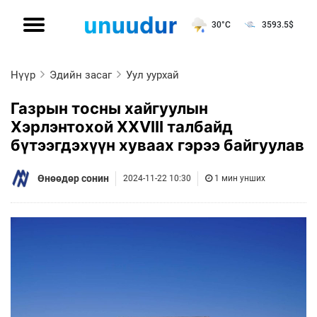
30°C
3593.5
$
Нүүр
Эдийн засаг
Уул уурхай
Газрын тосны хайгуулын
Хэрлэнтохой XXVIII талбайд
бүтээгдэхүүн хуваах гэрээ байгуулав
Өнөөдөр сонин
2024-11-22 10:30
1 мин унших