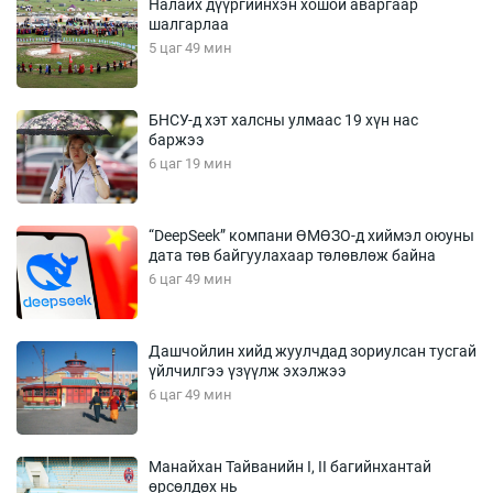
Налайх дүүргийнхэн хошой аваргаар
шалгарлаа
5 цаг 49 мин
БНСУ-д хэт халсны улмаас 19 хүн нас
баржээ
6 цаг 19 мин
“DeepSeek” компани ӨМӨЗО-д хиймэл оюуны
дата төв байгуулахаар төлөвлөж байна
6 цаг 49 мин
Дашчойлин хийд жуулчдад зориулсан тусгай
үйлчилгээ үзүүлж эхэлжээ
6 цаг 49 мин
Манайхан Тайванийн I, II багийнхантай
өрсөлдөх нь