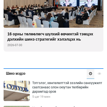
16 орны төлөөлөгч шүлхий өвчинтэй тэмцэх
дэлхийн шинэ стратегийг хэлэлцэх нь
2026-07-30
Шинэ мэдээ
Тэтгэлэг, хөнгөлөлттэй зээлийн санхүүжилт
саатсанаас олон оюутан төлбөрийн
дарамтад оров
5 цаг 19 мин