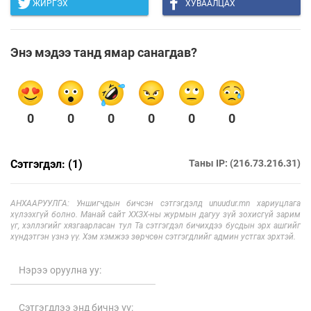
ЖИРГЭХ
ХУВААЛЦАХ
Энэ мэдээ танд ямар санагдав?
0
0
0
0
0
0
Сэтгэгдэл: (1)
Таны IP: (216.73.216.31)
АНХААРУУЛГА: Уншигчдын бичсэн сэтгэгдэлд unuudur.mn хариуцлага
хүлээхгүй болно. Манай сайт ХХЗХ-ны журмын дагуу зүй зохисгүй зарим
үг, хэллэгийг хязгаарласан тул Та сэтгэгдэл бичихдээ бусдын эрх ашгийг
хүндэтгэн үзнэ үү. Хэм хэмжээ зөрчсөн сэтгэгдлийг админ устгах эрхтэй.