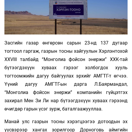
Засгийн газар өнгөрсөн сарын 23-нд 137 дугаар
тогтоол гаргаж, газрын тосны хайгуулын Хэрлэнтохой
XXVIII талбайд “Монголиа фойсон энержи” ХХК-тай
бүтээгдэхүүн хуваах гэрээг холбогдох хууль
тогтоомжийн дагуу байгуулах эрхийг АМГТГ-т өгчээ.
Үүний дагуу АМГТГ-ын дарга Л.Баярмандал,
“Монголиа фойсон энержи” компанийн гүйцэтгэх
захирал Мен Зи Ли нар бүтээгдэхүүн хуваах гэрээнд
өчигдөр гарын үсэг зурж, баталгаажууллаа.
Манай улс газрын тосны хэрэгцээгээ дотоодын эх
үүсвэрээр хангах зорилгоор Дорноговь аймгийн