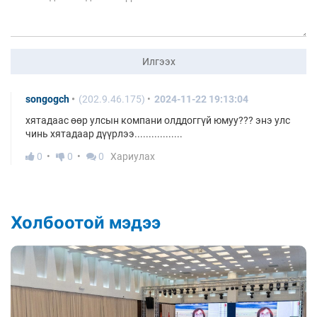
Илгээх
songogch
(202.9.46.175)
2024-11-22 19:13:04
хятадаас өөр улсын компани олддоггүй юмуу??? энэ улс
чинь хятадаар дүүрлээ.................
0
0
0
Хариулах
Холбоотой мэдээ