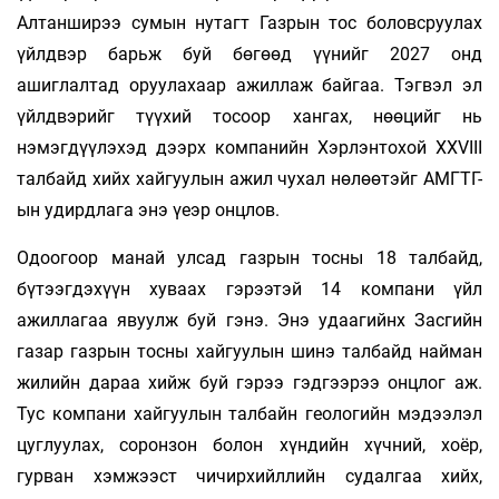
Алтанширээ сумын нутагт Газрын тос боловсруулах
үйлдвэр барьж буй бөгөөд үүнийг 2027 онд
ашиглалтад оруулахаар ажиллаж байгаа. Тэгвэл эл
үйлдвэрийг түүхий тосоор хангах, нөөцийг нь
нэмэгдүүлэхэд дээрх компанийн Хэрлэнтохой XXVIII
талбайд хийх хайгуулын ажил чухал нөлөөтэйг АМГТГ-
ын удирдлага энэ үеэр онцлов.
Одоогоор манай улсад газрын тосны 18 талбайд,
бүтээгдэхүүн хуваах гэрээтэй 14 компани үйл
ажиллагаа явуулж буй гэнэ. Энэ удаагийнх Засгийн
газар газрын тосны хайгуулын шинэ талбайд найман
жилийн дараа хийж буй гэрээ гэдгээрээ онцлог аж.
Тус компани хайгуулын талбайн геологийн мэдээлэл
цуглуулах, соронзон болон хүндийн хүчний, хоёр,
гурван хэмжээст чичирхийллийн судалгаа хийх,