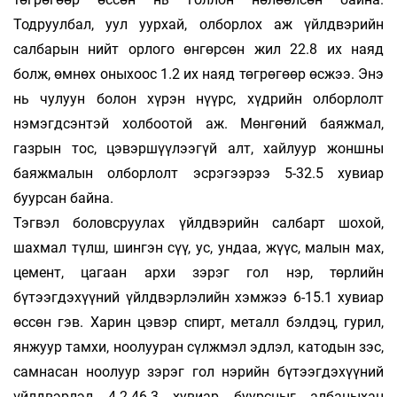
Тодруулбал, уул уурхай, ол­бор­лох аж үйлдвэрийн
салбарын нийт орлого өн­гөрсөн жил 22.8 их наяд
болж, өмнөх оныхоос 1.2 их наяд төгрөгөөр өсжээ. Энэ
нь чулуун болон хүрэн нүүрс, хүдрийн олборлолт
нэмэгдсэнтэй холбоотой аж. Мөнгөний баяжмал,
газрын тос, цэвэр­шүүлээгүй алт, хайлуур жоншны
баяж­ма­лын олборлолт эсрэгээрээ 5-32.5 хувиар
буурсан байна.
Тэгвэл боловсруулах үйлдвэрийн салбарт шохой,
шахмал түлш, шингэн сүү, ус, ундаа, жүүс, ма­лын мах,
цемент, цагаан архи зэрэг гол нэр, төр­лийн
бүтээгдэхүүний үйлдвэрлэлийн хэмжээ 6-15.1 хувиар
өссөн гэв. Харин цэвэр спирт, ме­талл бэлдэц, гурил,
янжуур тамхи, ноолууран сүлж­мэл эдлэл, катодын зэс,
самнасан ноолуур зэрэг гол нэрийн бүтээгдэхүүний
үйлдвэрлэл 4.2-46.3 хувиар буурсныг албаныхан