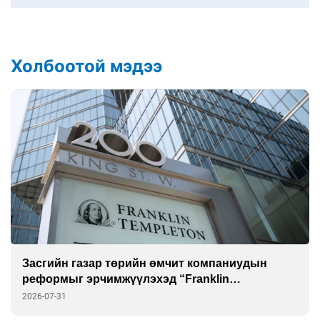
Холбоотой мэдээ
Засгийн газар төрийн өмчит компаниудын
реформыг эрчимжүүлэхэд “Franklin
Templeton”-той хамтарна
2026-07-31