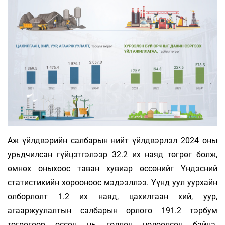
Аж үйлдвэрийн салбарын нийт үйлдвэрлэл 2024 оны
урьдчилсан гүйцэтгэлээр 32.2 их наяд төгрөг болж,
өмнөх оныхоос таван хувиар өс­сөнийг Үндэсний
статистикийн хорооноос мэ­дээл­лээ. Үүнд уул уурхайн
олборлолт 1.2 их наяд, ца­хилгаан хий, уур,
агааржуулалтын салбарын орлого 191.2 тэрбум
төгрөгөөр өссөн нь голлон нөлөөлсөн байна.