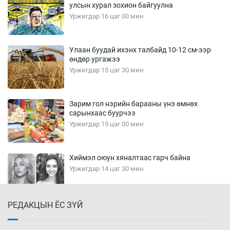
улсын хурал зохион байгуулна
Уржигдар 16 цаг 00 мин
Улаан буудай ихэнх талбайд 10-12 см-ээр
өндөр ургажээ
Уржигдар 15 цаг 30 мин
Зарим гол нэрийн барааны үнэ өмнөх
сарынхаас буурчээ
Уржигдар 15 цаг 00 мин
Хиймэл оюун хяналтаас гарч байна
Уржигдар 14 цаг 30 мин
РЕДАКЦЫН ЁС ЗҮЙ
Эмэгтэйчүүд Бээжин, эрэгтэйчүүд Японд
бэлтгэл базаахаар хилийн дээс алхлаа