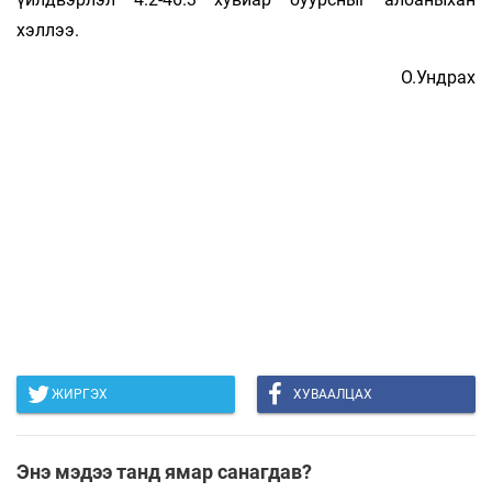
хэллээ.
О.Ундрах
ЖИРГЭХ
ХУВААЛЦАХ
Энэ мэдээ танд ямар санагдав?