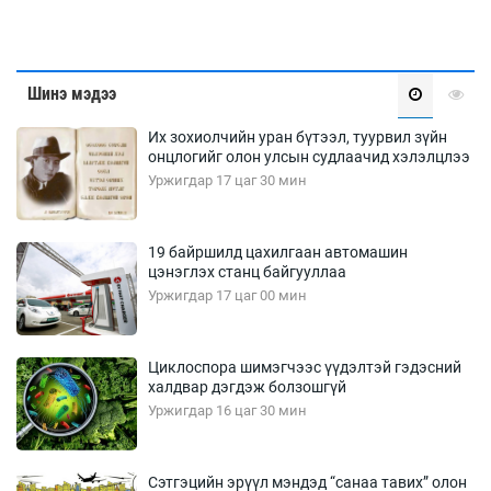
Шинэ мэдээ
Их зохиолчийн уран бүтээл, туурвил зүйн
онцлогийг олон улсын судлаачид хэлэлцлээ
Уржигдар 17 цаг 30 мин
19 байршилд цахилгаан автомашин
цэнэглэх станц байгууллаа
Уржигдар 17 цаг 00 мин
Циклоспора шимэгчээс үүдэлтэй гэдэсний
халдвар дэгдэж болзошгүй
Уржигдар 16 цаг 30 мин
Сэтгэцийн эрүүл мэндэд “санаа тавих” олон