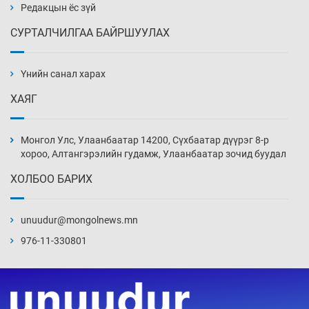
Уржигдар 14 цаг 00 мин
Редакцын ёс зүй
СУРТАЛЧИЛГАА БАЙРШУУЛАХ
АНУ-ын Цэргийн кибер командлалаын
ажилтнууд амиа хорлох явдал эрс
нэмэгджээ
Үнийн санал харах
Уржигдар 13 цаг 52 мин
ХАЯГ
Монголын шигшээ Хонконгийн багийг ялж,
эхний хожлоо авлаа
Монгол Улс, Улаанбаатар 14200, Сүхбаатар дүүрэг 8-р
Уржигдар 13 цаг 30 мин
хороо, Алтангэрэлийн гудамж, Улаанбаатар зочид буудал
ХОЛБОО БАРИХ
Техникийн өндөр үзүүлэлттэй агаарын хөлөг
худалдан авах хүсэлтээ уламжлав
unuudur@mongolnews.mn
Уржигдар 13 цаг 00 мин
976-11-330801
“Шатахууны бус, бодлогын хомсдол
нүүрлээд байна”
Уржигдар 12 цаг 30 мин