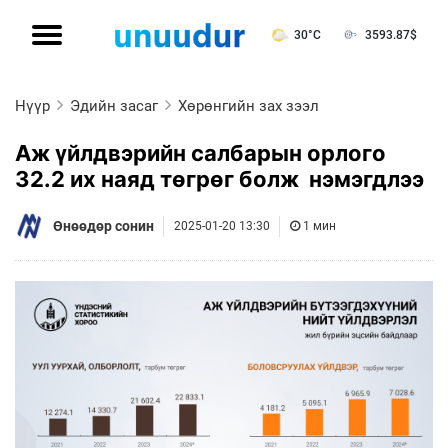
30°C
3593.87
$
Нүүр
Эдийн засаг
Хөрөнгийн зах зээл
Аж үйлдвэрийн салбарын орлого
32.2 их наяд төгрөг болж нэмэгдлээ
Өнөөдөр сонин
2025-01-20 13:30
1 мин