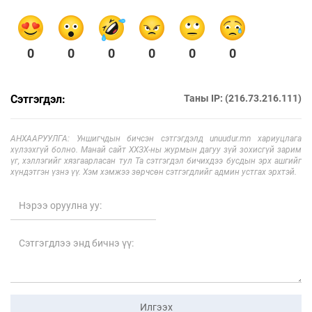
0
0
0
0
0
0
Сэтгэгдэл:
Таны IP: (216.73.216.111)
АНХААРУУЛГА: Уншигчдын бичсэн сэтгэгдэлд unuudur.mn хариуцлага
хүлээхгүй болно. Манай сайт ХХЗХ-ны журмын дагуу зүй зохисгүй зарим
үг, хэллэгийг хязгаарласан тул Та сэтгэгдэл бичихдээ бусдын эрх ашгийг
хүндэтгэн үзнэ үү. Хэм хэмжээ зөрчсөн сэтгэгдлийг админ устгах эрхтэй.
Илгээх