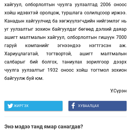
хайгуул, олборлолтын чуулга уулзалтад 2006 оноос
хойш идэвхтэй орол­­цож, туршлага солилцсоор ир­жээ.
Ка­надын хайгуулчид ба хөг­жүү­лэгч­дийн нийгэмлэг нь
уг уулзалтыг зохион бай­гуулдаг бөгөөд дэлхий даяар
ашигт малт­малын хайгуул, олборлолтын ги­шүүн 7000
гаруй компанийг эг­нээн­дээ нэгт­­гэсэн аж.
Хариуцлагатай, тогт­вор­той, ашигт малтмалын
салбарыг бий бол­гох, та­ниулах зорилгоор дээрх
чуулга уул­зал­тыг 1932 оноос хойш тогт­мол зохион
байгуулж буй юм.
У.Сүрэн
ЖИРГЭХ
ХУВААЛЦАХ
Энэ мэдээ танд ямар санагдав?