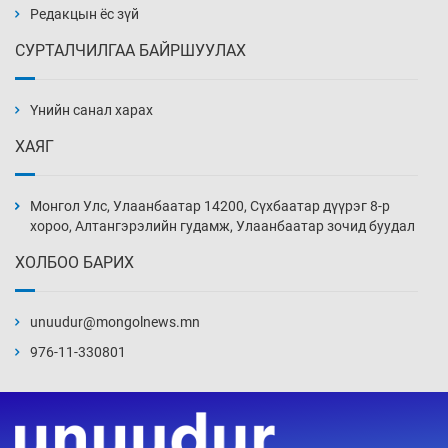
6 цаг 13 мин
Редакцын ёс зүй
СУРТАЛЧИЛГАА БАЙРШУУЛАХ
АНУ-ын Цэргийн кибер командлалаын
ажилтнууд амиа хорлох явдал эрс
нэмэгджээ
Үнийн санал харах
6 цаг 20 мин
ХАЯГ
Монголын шигшээ Хонконгийн багийг ялж,
эхний хожлоо авлаа
Монгол Улс, Улаанбаатар 14200, Сүхбаатар дүүрэг 8-р
6 цаг 43 мин
хороо, Алтангэрэлийн гудамж, Улаанбаатар зочид буудал
ХОЛБОО БАРИХ
Техникийн өндөр үзүүлэлттэй агаарын хөлөг
худалдан авах хүсэлтээ уламжлав
unuudur@mongolnews.mn
7 цаг 13 мин
976-11-330801
“Шатахууны бус, бодлогын хомсдол
нүүрлээд байна”
7 цаг 43 мин