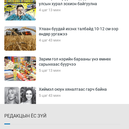
улсын хурал зохион байгуулна
4 цаг 13 мин
Улаан буудай ихэнх талбайд 10-12 см-ээр
өндөр ургажээ
4 цаг 43 мин
Зарим гол нэрийн барааны үнэ өмнөх
сарынхаас буурчээ
5 цаг 13 мин
Хиймэл оюун хяналтаас гарч байна
5 цаг 43 мин
РЕДАКЦЫН ЁС ЗҮЙ
Эмэгтэйчүүд Бээжин, эрэгтэйчүүд Японд
бэлтгэл базаахаар хилийн дээс алхлаа