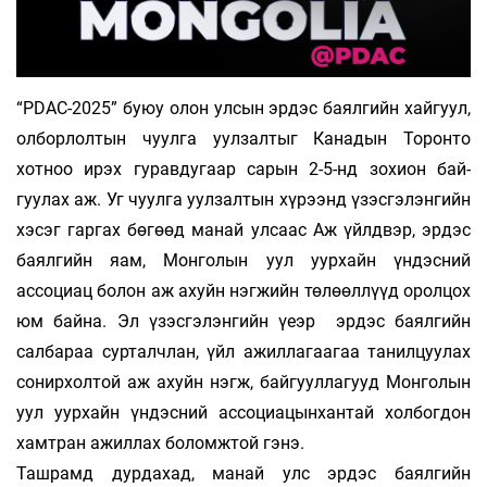
“PDAC-2025” буюу олон улсын эрдэс баял­гийн хайгуул,
олборлолтын чуулга уул­залтыг Канадын Торонто
хотноо ирэх гуравдугаар сарын 2-5-нд зохион бай­
гуулах аж. Уг чуулга уулзалтын хү­рээнд үзэсгэлэнгийн
хэсэг гаргах бө­гөөд манай улсаас Аж үйлдвэр, эр­дэс
баялгийн яам, Монголын уул уур­хайн үндэсний
ассоциац болон аж ахуйн нэг­жийн төлөөллүүд оролцох
юм бай­на. Эл үзэсгэлэнгийн үеэр эрдэс баялгийн
салбараа сур­талч­­лан, үйл ажиллагаагаа танилцуулах
со­нир­хол­той аж ахуйн нэгж, байгууллагууд Мон­голын
уул уурхайн үндэсний ас­со­циа­ц­ын­хантай холбогдон
хамтран ажиллах бо­ломжтой гэнэ.
Ташрамд дурдахад, манай улс эрдэс баялгийн