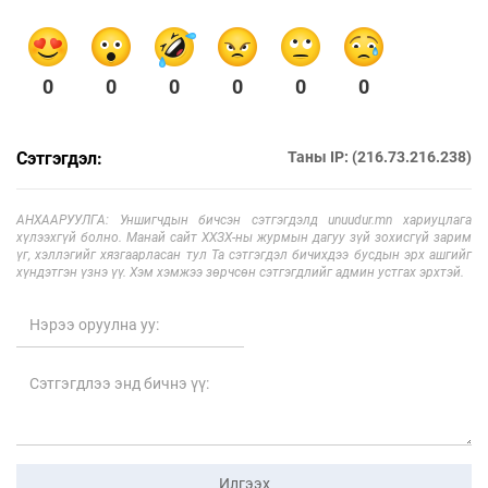
0
0
0
0
0
0
Сэтгэгдэл:
Таны IP: (216.73.216.238)
АНХААРУУЛГА: Уншигчдын бичсэн сэтгэгдэлд unuudur.mn хариуцлага
хүлээхгүй болно. Манай сайт ХХЗХ-ны журмын дагуу зүй зохисгүй зарим
үг, хэллэгийг хязгаарласан тул Та сэтгэгдэл бичихдээ бусдын эрх ашгийг
хүндэтгэн үзнэ үү. Хэм хэмжээ зөрчсөн сэтгэгдлийг админ устгах эрхтэй.
Илгээх