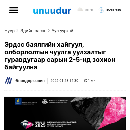
30°C
3593.93
$
Нүүр
Эдийн засаг
Уул уурхай
Эрдэс баялгийн хайгуул,
олборлолтын чуулга уулзалтыг
гуравдугаар сарын 2-5-нд зохион
байгуулна
Өнөөдөр сонин
2025-01-28 14:30
1 мин