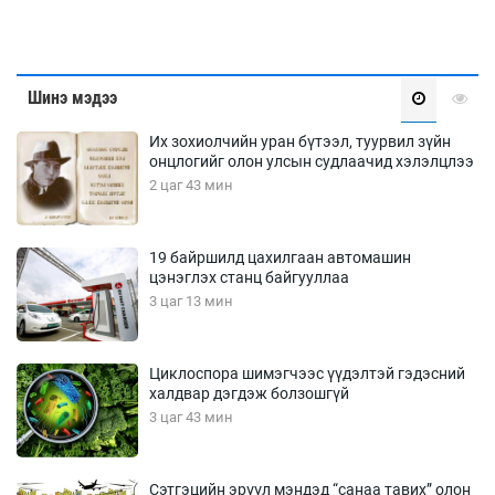
Шинэ мэдээ
Их зохиолчийн уран бүтээл, туурвил зүйн
онцлогийг олон улсын судлаачид хэлэлцлээ
2 цаг 43 мин
19 байршилд цахилгаан автомашин
цэнэглэх станц байгууллаа
3 цаг 13 мин
Циклоспора шимэгчээс үүдэлтэй гэдэсний
халдвар дэгдэж болзошгүй
3 цаг 43 мин
Сэтгэцийн эрүүл мэндэд “санаа тавих” олон