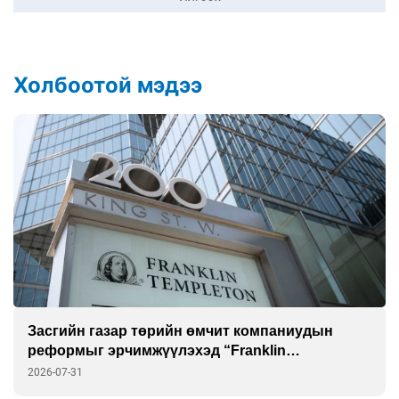
Холбоотой мэдээ
Засгийн газар төрийн өмчит компаниудын
реформыг эрчимжүүлэхэд “Franklin
Templeton”-той хамтарна
2026-07-31