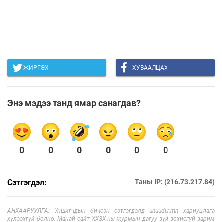
ЖИРГЭХ
ХУВААЛЦАХ
Энэ мэдээ танд ямар санагдав?
0
0
0
0
0
0
Сэтгэгдэл:
Таны IP: (216.73.217.84)
АНХААРУУЛГА: Уншигчдын бичсэн сэтгэгдэлд unuudur.mn хариуцлага
хүлээхгүй болно. Манай сайт ХХЗХ-ны журмын дагуу зүй зохисгүй зарим