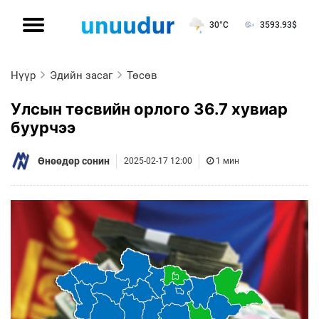
30°C
3593.93
$
Нүүр
Эдийн засаг
Төсөв
Улсын төсвийн орлого 36.7 хувиар
буурчээ
Өнөөдөр сонин
2025-02-17 12:00
1 мин