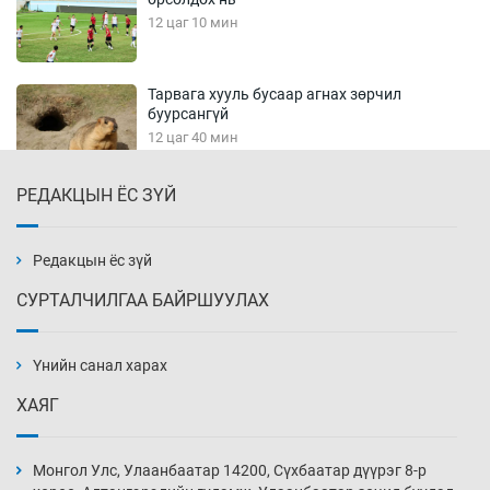
12 цаг 10 мин
Тарвага хууль бусаар агнах зөрчил
буурсангүй
12 цаг 40 мин
РЕДАКЦЫН ЁС ЗҮЙ
Х.Улам-Өрнөх байр урагшилж, долоод
жагсжээ
13 цаг 10 мин
Редакцын ёс зүй
СУРТАЛЧИЛГАА БАЙРШУУЛАХ
Ж.Лхагвабат өсвөр үеийнхний ДАШТ-ийг
дэнсэлнэ
Үнийн санал харах
13 цаг 40 мин
ХАЯГ
Иран тэсэж үлдсэн ч удаан хугацаанд хүнд
үеийг туулна
Монгол Улс, Улаанбаатар 14200, Сүхбаатар дүүрэг 8-р
14 цаг 10 мин