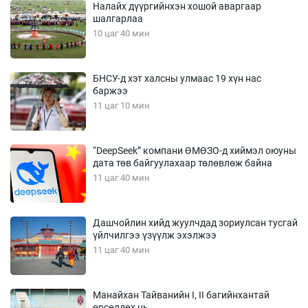
Налайх дүүргийнхэн хошой аваргаар
шалгарлаа
10 цаг 40 мин
БНСУ-д хэт халсны улмаас 19 хүн нас
баржээ
11 цаг 10 мин
“DeepSeek” компани ӨМӨЗО-д хиймэл оюуны
дата төв байгуулахаар төлөвлөж байна
11 цаг 40 мин
Дашчойлин хийд жуулчдад зориулсан тусгай
үйлчилгээ үзүүлж эхэлжээ
11 цаг 40 мин
Манайхан Тайванийн I, II багийнхантай
өрсөлдөх нь