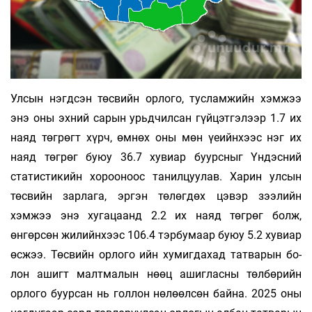
Улсын нэгдсэн төсвийн орлого, тусламжийн хэмжээ
энэ оны эхний сарын урьдчилсан гүй­цэтгэлээр 1.7 их
наяд төгрөгт хүрч, өмнөх оны мөн үеийнхээс нэг их
наяд төгрөг буюу 36.7 ху­виар буурсныг Үндэсний
статистикийн хо­­­роо­ноос танилцуулав. Харин улсын
төсвийн зар­лага, эргэн төлөгдөх цэвэр зээлийн
хэмжээ энэ ху­­­гацаанд 2.2 их наяд төгрөг болж,
өнгөрсөн жи­­­­лийнхээс 106.4 тэрбумаар буюу 5.2 хувиар
өс­жээ. Төсвийн орлого ийн хумигдахад татварын бо­
лон ашигт малтмалын нөөц ашигласны төл­бө­­рийн
орлого буурсан нь голлон нөлөөл­­сөн байна. 2025 оны