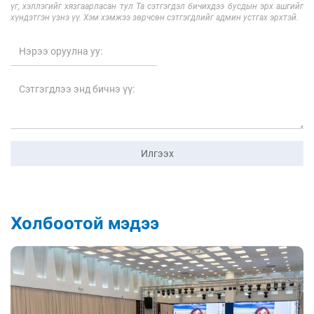
үг, хэллэгийг хязгаарласан тул Та сэтгэгдэл бичихдээ бусдын эрх ашгийг
хүндэтгэн үзнэ үү. Хэм хэмжээ зөрчсөн сэтгэгдлийг админ устгах эрхтэй.
Илгээх
Холбоотой мэдээ