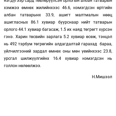
нэгдүгээр сард төвлөрүүл­сэн ор­­­­­ло­гын албан татварын
хэмжээ өмнөх жи­лийн­хээс 46.6, нэмэгдсэн өртгийн
албан татварынх 33.9, ашигт малтмалын нөөц
ашигласных 86.1 ху­виар буурснаар нийт татварын
орлого 44.1 ху­виар багасаж, 1.5 их наяд төгрөгт хүрсэн
гэнэ. Харин төсвийн зарлага 5.2 хувиар өсөж, тэн­цэл
нь 492 тэрбум төгрөгийн алдагдалтай га­ра­хад бараа,
үйлчилгээний зардал өмнөх оны мөн үеийнхээс 23.8,
урсгал шилжүүлгийнх 16.4 ху­­виар нэмэгдсэн нь
голлон нөлөөлжээ.
Н.Мишээл