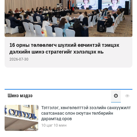
16 орны төлөөлөгч шүлхий өвчинтэй тэмцэх
дэлхийн шинэ стратегийг хэлэлцэх нь
2026-07-30
Шинэ мэдээ
Тэтгэлэг, хөнгөлөлттэй зээлийн санхүүжилт
саатсанаас олон оюутан төлбөрийн
дарамтад оров
10 цаг 10 мин