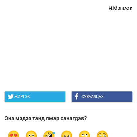
Н.Мишээл
ЖИРГЭХ
ХУВААЛЦАХ
Энэ мэдээ танд ямар санагдав?