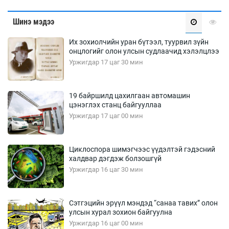
Шинэ мэдээ
Их зохиолчийн уран бүтээл, туурвил зүйн
онцлогийг олон улсын судлаачид хэлэлцлээ
Уржигдар 17 цаг 30 мин
19 байршилд цахилгаан автомашин
цэнэглэх станц байгууллаа
Уржигдар 17 цаг 00 мин
Циклоспора шимэгчээс үүдэлтэй гэдэсний
халдвар дэгдэж болзошгүй
Уржигдар 16 цаг 30 мин
Сэтгэцийн эрүүл мэндэд “санаа тавих” олон
улсын хурал зохион байгуулна
Уржигдар 16 цаг 00 мин