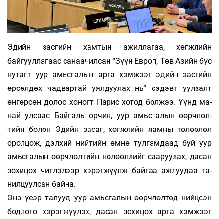
Эдийн засгийн хамтын ажиллагаа, хөгж­лийн
байгууллагаас санаачилсан “Зүүн Европ, Төв Азийн бүс
нутагт уур амьсгалын арга хэм­ж­ээг эдийн засгийн
өрсөлдөх чадвартай уял­­дуулах нь” сэдэвт уулзалт
өнгөрсөн до­лоо хоногт Парис хотод болжээ. Үүнд ма­
най ул­саас Байгаль орчин, уур амьсгалын өөрч­лөл­­
тийн болон Эдийн засаг, хөгжлийн яамны төлөө­лөл
оролцож, дэлхий нийтийн өмнө тулгам­даад буй уур
амьсгалын өөрч­лөлтийн нө­лөөл­лийг сааруулах, дасан
зохицох чиг­лэ­лээр хэрэг­жүүлж байгаа ажлуудаа та­
нил­цуул­сан байна.
Энэ үеэр талууд уур амьсгалын өөрч­лөл­төд нийцсэн
бодлого хэрэгжүүлэх, да­сан зо­хицох арга хэмжээг