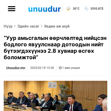
30°C
3593.87
$
Нүүр
Эдийн засаг
Хөдөө аж ахуй
“Уур амьсгалын өөрчлөлтөд нийцсэн
бодлого явуулснаар дотоодын нийт
бүтээгдэхүүнээ 2.8 хувиар өсгөх
боломжтой”
Unuudur.mn
2025-02-19 13:30
1 мин унших