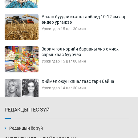
Улаан буудай ихэнх талбайд 10-12 см-ээр
өндөр ургажээ
Уржигдар 15 цаг 30 мин
Зарим гол нэрийн барааны үнэ өмнөх
сарынхаас буурчээ
Уржигдар 15 цаг 00 мин
Хиймэл оюун хяналтаас гарч байна
Уржигдар 14 цаг 30 мин
РЕДАКЦЫН ЁС ЗҮЙ
Эмэгтэйчүүд Бээжин, эрэгтэйчүүд Японд
бэлтгэл базаахаар хилийн дээс алхлаа
Уржигдар 14 цаг 00 мин
Редакцын ёс зүй