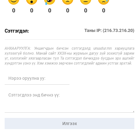
0
0
0
0
0
0
Сэтгэгдэл:
Таны IP: (216.73.216.20)
АНХААРУУЛГА: Уншигчдын бичсэн сэтгэгдэлд unuudur.mn хариуцлага
хүлээхгүй болно. Манай сайт ХХЗХ-ны журмын дагуу зүй зохисгүй зарим
үг, хэллэгийг хязгаарласан тул Та сэтгэгдэл бичихдээ бусдын эрх ашгийг
хүндэтгэн үзнэ үү. Хэм хэмжээ зөрчсөн сэтгэгдлийг админ устгах эрхтэй.
Илгээх