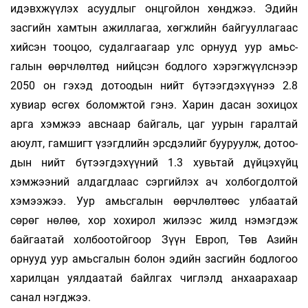
идэвхжүүлэх асууд­лыг онц­гойлон хөнджээ. Эдийн
засгийн хам­тын ажил­­лагаа, хөгжлийн байгууллагаас
хий­сэн тооцоо, судалгаагаар улс орнууд уур амьс­
галын өөрчлөлтөд нийцсэн бодлого хэрэг­жүүлснээр
2050 он гэхэд дотоодын нийт бүтээг­дэхүүнээ 2.8
хувиар өсгөх боломжтой гэнэ. Харин дасан зохицох
арга хэмжээ авс­наар байгаль, цаг уурын гаралтай
аюулт, гам­шигт үзэгдлийн эрсдэлийг буу­руулж, дотоо­
дын нийт бүтээгдэхүүний 1.3 хувьтай дүй­цэхүйц
хэмжээний алдагдлаас сэр­гийлэх ач холбогдолтой
хэмээжээ. Уур амьс­га­лын өөрч­­лөлтөөс улбаатай
сөрөг нөлөө, хор хохи­рол жилээс жилд нэмэгдэж
байгаатай хол­боо­тойгоор Зүүн Европ, Төв Азийн
орнууд уур амьсгалын болон эдийн засгийн бодлогоо
ха­рилцан уялдаатай байлгах чиглэлд ан­хаа­рахаар
санал нэгджээ.