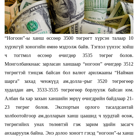
“Ногоон”-ы ханш өссөөр 3500 төгрөгт хүрсэн талаар 10
хүрэхгүй хоногийн өмнө мэдээлж байв. Тэгвэл үүнээс хойш
ч тогтмол өссөөр өчигдөр 3535 төгрөг болов.
Монголбанкнаас зарласан ханшаар “ногоон” өчигдөр 3512
төгрөгтэй тэнцэж байсан бол валют арилжааны “Найман
шарга” захад ченжүүд ам.долла¬рыг 3520 төгрөгөөр
худалдан авч, 3533-3535 төгрөгөөр борлуулж байсан юм.
Албан ба хар захын ханшийн зөрүү өчигдрийн байдлаар 21-
23 төгрөг болов. Экспортын орлого тасалдсантай
холбоотойгоор ам.долларын ханш цаашид ч хурдтай өсөж,
төгрөгийнх унах төлөвтэй гэж зарим эдийн засагч
анхааруулж байна. Энэ долоо хоногт гэхэд “ногоон”-ы ханш