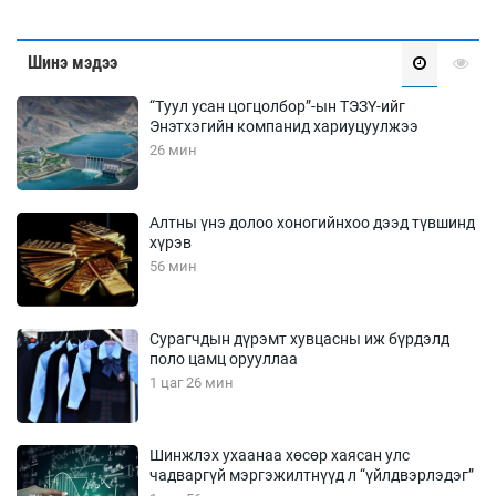
Шинэ мэдээ
“Туул усан цогцолбор”-ын ТЭЗҮ-ийг
Энэтхэгийн компанид хариуцуулжээ
26 мин
Алтны үнэ долоо хоногийнхоо дээд түвшинд
хүрэв
56 мин
Сурагчдын дүрэмт хувцасны иж бүрдэлд
поло цамц орууллаа
1 цаг 26 мин
Шинжлэх ухаанаа хөсөр хаясан улс
чадваргүй мэргэжилтнүүд л “үйлдвэрлэдэг”