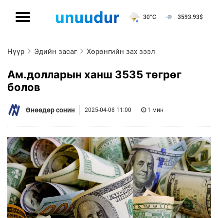
30°C
3593.93
$
Нүүр
Эдийн засаг
Хөрөнгийн зах зээл
Ам.долларын ханш 3535 төгрөг
болов
Өнөөдөр сонин
2025-04-08 11:00
1 мин