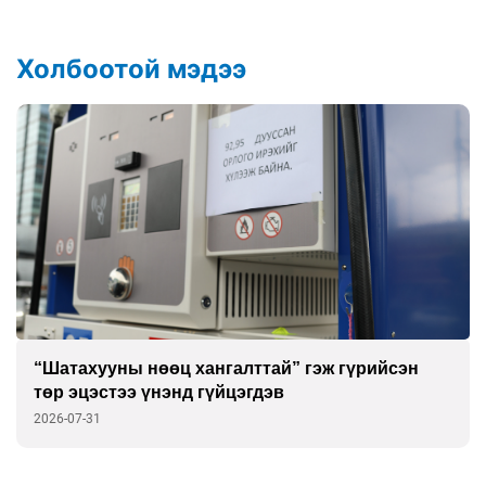
Холбоотой мэдээ
16 орны төлөөлөгч шүлхий өвчинтэй тэмцэх
дэлхийн шинэ стратегийг хэлэлцэх нь
2026-07-30