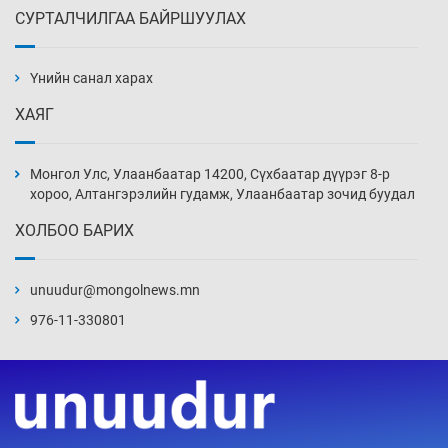
СУРТАЛЧИЛГАА БАЙРШУУЛАХ
БНСУ-д хэт халсны улмаас 19 хүн нас
баржээ
Үнийн санал харах
19 цаг 26 мин
ХАЯГ
“DeepSeek” компани ӨМӨЗО-д хиймэл оюуны
дата төв байгуулахаар төлөвлөж байна
Монгол Улс, Улаанбаатар 14200, Сүхбаатар дүүрэг 8-р
19 цаг 56 мин
хороо, Алтангэрэлийн гудамж, Улаанбаатар зочид буудал
ХОЛБОО БАРИХ
Дашчойлин хийд жуулчдад зориулсан тусгай
үйлчилгээ үзүүлж эхэлжээ
unuudur@mongolnews.mn
19 цаг 56 мин
976-11-330801
Манайхан Тайванийн I, II багийнхантай
өрсөлдөх нь
20 цаг 26 мин