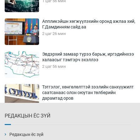
1 цаг 56 мин
Аппликэйшн хөгжүүлэхийн оронд ажлаа хий,
Г.Дамдинням сайд аа
2 цаг 26 мин
Эвдэрхий замаар түрээ барьж, иргэдийнхээ
халаасыг тэмтэрч эхэллээ
2 цаг 56 мин
Тэтгэлэг, хөнгөлөлттэй зээлийн санхүүжилт
саатсанаас олон оюутан төлбөрийн
дарамтад оров
18 цаг 26 мин
РЕДАКЦЫН ЁС ЗҮЙ
Налайх дүүргийнхэн хошой аваргаар
шалгарлаа
18 цаг 56 мин
Редакцын ёс зүй