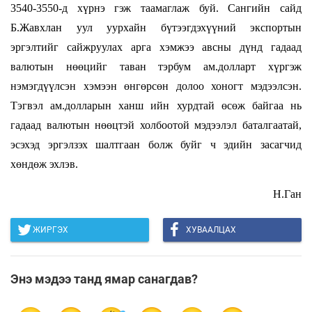
3540-3550-д хүрнэ гэж таамаглаж буй. Сангийн сайд
Б.Жавхлан уул уурхайн бүтээгдэхүүний экспортын
эргэлтийг сайжруулах арга хэмжээ авсны дүнд гадаад
валютын нөөцийг таван тэрбум ам.долларт хүргэж
нэмэгдүүлсэн хэмээн өнгөрсөн долоо хоногт мэдээлсэн.
Тэгвэл ам.долларын ханш ийн хурдтай өсөж байгаа нь
гадаад валютын нөөцтэй холбоотой мэдээлэл баталгаатай,
эсэхэд эргэлзэх шалтгаан болж буйг ч эдийн засагчид
хөндөж эхлэв.
Н.Ган
ЖИРГЭХ
ХУВААЛЦАХ
Энэ мэдээ танд ямар санагдав?