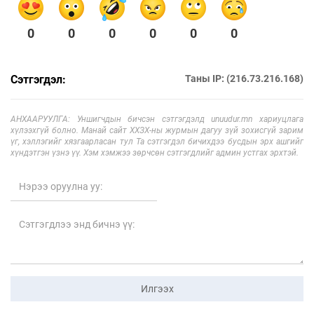
0
0
0
0
0
0
Сэтгэгдэл:
Таны IP: (216.73.216.168)
АНХААРУУЛГА: Уншигчдын бичсэн сэтгэгдэлд unuudur.mn хариуцлага
хүлээхгүй болно. Манай сайт ХХЗХ-ны журмын дагуу зүй зохисгүй зарим
үг, хэллэгийг хязгаарласан тул Та сэтгэгдэл бичихдээ бусдын эрх ашгийг
хүндэтгэн үзнэ үү. Хэм хэмжээ зөрчсөн сэтгэгдлийг админ устгах эрхтэй.
Илгээх