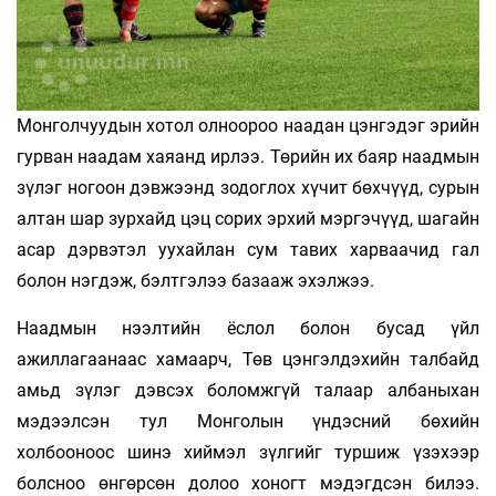
Монголчуудын хотол олноороо наадан цэнгэдэг эрийн
гурван наадам хаяанд ирлээ. Төрийн их баяр наадмын
зүлэг ногоон дэвжээнд зодоглох хүчит бөхчүүд, сурын
алтан шар зурхайд цэц сорих эрхий мэргэчүүд, шагайн
асар дэрвэтэл уухайлан сум тавих харваачид гал
болон нэгдэж, бэлтгэлээ базааж эхэлжээ.
Наадмын нээлтийн ёслол болон бусад үйл
ажиллагаанаас хамаарч, Төв цэнгэлдэхийн талбайд
амьд зүлэг дэвсэх боломжгүй талаар албаныхан
мэдээлсэн тул Монголын үндэсний бөхийн
холбооноос шинэ хиймэл зүлгийг туршиж үзэхээр
болсноо өнгөрсөн долоо хоногт мэдэгдсэн билээ.