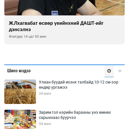
Монголын баг Абу Дабид медалийн хур
буулгаж байна
Өчигдөр 12 цаг 30 мин
Шинэ мэдээ
Улаан буудай ихэнх талбайд 10-12 см-ээр
өндөр ургажээ
24 мин
Зарим гол нэрийн барааны үнэ өмнөх
сарынхаас буурчээ
54 мин