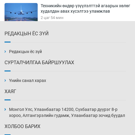
Техникийн өндөр үзүүлэлттэй агаарын хөлөг
худалдан авах хүсэлтээ уламжлав
2 цаг 54 мин
РЕДАКЦЫН ЁС ЗҮЙ
“Шатахууны бус, бодлогын хомсдол
нүүрлээд байна”
3 цаг 24 мин
Редакцын ёс зүй
СУРТАЛЧИЛГАА БАЙРШУУЛАХ
Дөрвөн чиглэлд шөнийн автобус иргэдэд
үйлчилж буй гэв
Үнийн санал харах
3 цаг 54 мин
ХАЯГ
“Туул усан цогцолбор”-ын ТЭЗҮ-ийг
Энэтхэгийн компанид хариуцуулжээ
Монгол Улс, Улаанбаатар 14200, Сүхбаатар дүүрэг 8-р
4 цаг 24 мин
хороо, Алтангэрэлийн гудамж, Улаанбаатар зочид буудал
ХОЛБОО БАРИХ
Алтны үнэ долоо хоногийнхоо дээд түвшинд