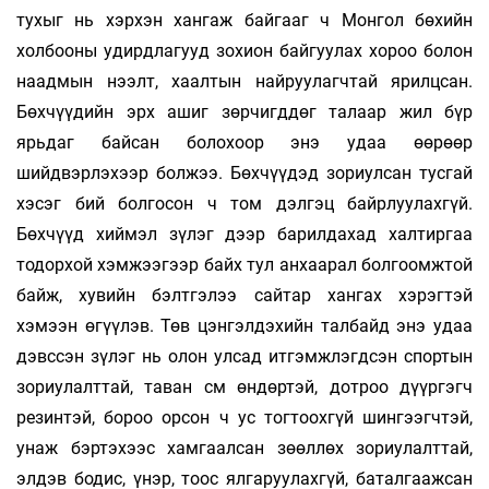
тухыг нь хэрхэн хангаж байгааг ч Монгол бөхийн
холбооны удирдлагууд зохион байгуулах хороо болон
наадмын нээлт, хаалтын найруулагчтай ярилцсан.
Бөхчүүдийн эрх ашиг зөрчигддөг талаар жил бүр
ярьдаг байсан болохоор энэ удаа өөрөөр
шийдвэрлэхээр болжээ. Бөхчүүдэд зориулсан тусгай
хэсэг бий болгосон ч том дэлгэц байрлуулахгүй.
Бөхчүүд хиймэл зүлэг дээр барилдахад халтиргаа
тодорхой хэмжээгээр байх тул анхаарал болгоомжтой
байж, хувийн бэлтгэлээ сайтар хангах хэрэгтэй
хэмээн өгүүлэв. Төв цэнгэлдэхийн талбайд энэ удаа
дэвссэн зүлэг нь олон улсад итгэмжлэгдсэн спортын
зориулалттай, таван см өндөртэй, дотроо дүүргэгч
резинтэй, бороо орсон ч ус тогтоохгүй шингээгчтэй,
унаж бэртэхээс хамгаалсан зөөллөх зориулалттай,
элдэв бодис, үнэр, тоос ялгаруулахгүй, баталгаажсан