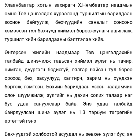
Улаанбаатар хотын захирагч Х.Нямбаатар наадмын
өмнө Төв цэнгэлдэх хүрээлэнд туршилтын барилдаан
зохион байгуулж, бөхчүүдийн саналыг сонсоно
хэмээсэн тул бөхчүүд хиймэл бороожуулагч ашиглаж,
туршилт хийн барилдааны бэлтгэлээ хийв.
Өнгөрсөн жилийн наадмаар Төв цэнгэлдэхийн
талбайд шинэчилж тавьсан хиймэл зүлэг нь тачир,
нимгэн, дүүргэгч бодисгүй, гялгар байсан тул бороо
ороход бөх, засуулууд халтирч, зарим нь хүндхэн
бэртэж, гэмтсэн. Бөхийн барилдаан үзсэн наадамчин
олон шүүмжилж, зүлгийг нь дахин солих талаар нэг
бус удаа сануулсаар байв. Энэ удаа талбайд
байрлуулсан шинэ зүлэг нь 1.3 тэрбум төгрөгийн
өртөгтэй гэнэ.
Бөхчүүдтэй холбоотой асуудал нь зөвхөн зүлэг бус, ая