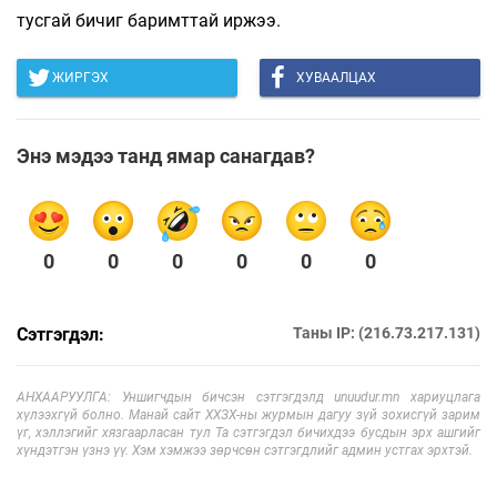
тусгай бичиг баримттай иржээ.
ЖИРГЭХ
ХУВААЛЦАХ
Энэ мэдээ танд ямар санагдав?
0
0
0
0
0
0
Сэтгэгдэл:
Таны IP: (216.73.217.131)
АНХААРУУЛГА: Уншигчдын бичсэн сэтгэгдэлд unuudur.mn хариуцлага
хүлээхгүй болно. Манай сайт ХХЗХ-ны журмын дагуу зүй зохисгүй зарим
үг, хэллэгийг хязгаарласан тул Та сэтгэгдэл бичихдээ бусдын эрх ашгийг
хүндэтгэн үзнэ үү. Хэм хэмжээ зөрчсөн сэтгэгдлийг админ устгах эрхтэй.