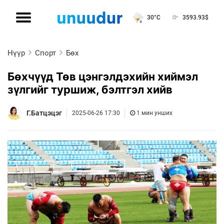
30°C
3593.93
$
Нүүр
Спорт
Бөх
Бөхчүүд Төв цэнгэлдэхийн хиймэл
зүлгийг туршиж, бэлтгэл хийв
Г.Батцэцэг
2025-06-26 17:30
1 мин унших