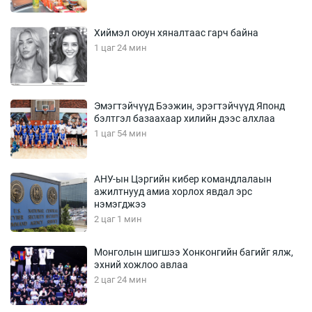
Хиймэл оюун хяналтаас гарч байна
1 цаг 24 мин
Эмэгтэйчүүд Бээжин, эрэгтэйчүүд Японд
бэлтгэл базаахаар хилийн дээс алхлаа
1 цаг 54 мин
АНУ-ын Цэргийн кибер командлалаын
ажилтнууд амиа хорлох явдал эрс
нэмэгджээ
2 цаг 1 мин
Монголын шигшээ Хонконгийн багийг ялж,
эхний хожлоо авлаа
2 цаг 24 мин