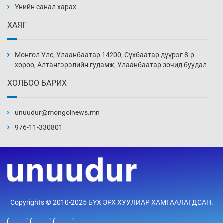
нэмэгджээ
Үнийн санал харах
20 цаг 47 мин
ХАЯГ
Монголын шигшээ Хонконгийн багийг ялж,
эхний хожлоо авлаа
Монгол Улс, Улаанбаатар 14200, Сүхбаатар дүүрэг 8-р
21 цаг 10 мин
хороо, Алтангэрэлийн гудамж, Улаанбаатар зочид буудал
ХОЛБОО БАРИХ
Техникийн өндөр үзүүлэлттэй агаарын хөлөг
худалдан авах хүсэлтээ уламжлав
unuudur@mongolnews.mn
21 цаг 40 мин
976-11-330801
“Шатахууны бус, бодлогын хомсдол
нүүрлээд байна”
22 цаг 10 мин
Дөрвөн чиглэлд шөнийн автобус иргэдэд
Copyrights © 2010-2025 БҮХ ЭРХ ХУУЛИАР ХАМГААЛАГДСАН.
үйлчилж буй гэв
22 цаг 40 мин