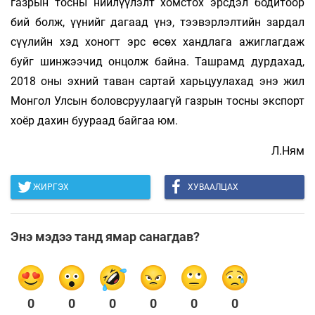
газрын тосны нийлүүлэлт хомстох эрсдэл бодитоор
бий болж, үүнийг дагаад үнэ, тээвэрлэлтийн зардал
сүүлийн хэд хоногт эрс өсөх хандлага ажиглагдаж
буйг шинжээчид онцолж байна. Ташрамд дурдахад,
2018 оны эхний таван сартай харьцуулахад энэ жил
Монгол Улсын боловсруулаагүй газрын тосны экспорт
хоёр дахин буураад байгаа юм.
Л.Ням
ЖИРГЭХ
ХУВААЛЦАХ
Энэ мэдээ танд ямар санагдав?
0
0
0
0
0
0