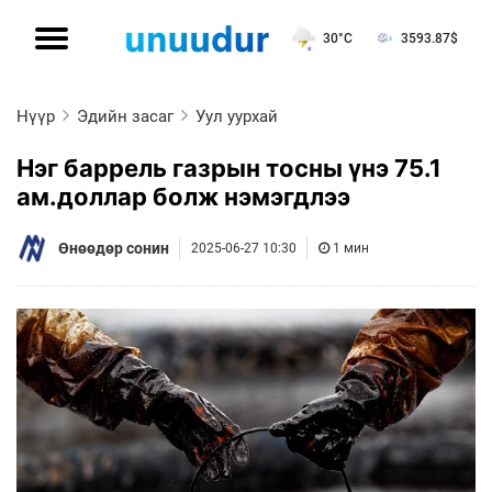
30°C
3593.87
$
Нүүр
Эдийн засаг
Уул уурхай
Нэг баррель газрын тосны үнэ 75.1
ам.доллар болж нэмэгдлээ
Өнөөдөр сонин
2025-06-27 10:30
1 мин