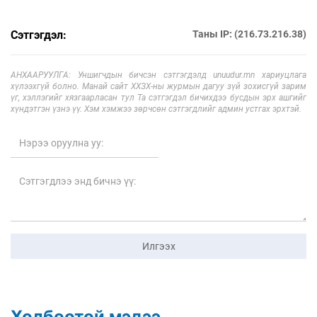
Сэтгэгдэл:
Таны IP: (216.73.216.38)
АНХААРУУЛГА: Уншигчдын бичсэн сэтгэгдэлд unuudur.mn хариуцлага
хүлээхгүй болно. Манай сайт ХХЗХ-ны журмын дагуу зүй зохисгүй зарим
үг, хэллэгийг хязгаарласан тул Та сэтгэгдэл бичихдээ бусдын эрх ашгийг
хүндэтгэн үзнэ үү. Хэм хэмжээ зөрчсөн сэтгэгдлийг админ устгах эрхтэй.
Илгээх
Холбоотой мэдээ