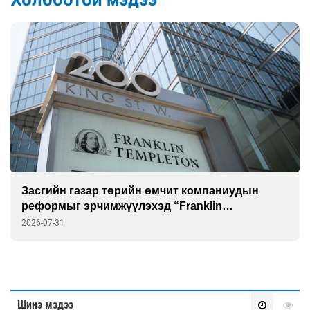
Засгийн газар төрийн өмчит компаниудын
реформыг эрчимжүүлэхэд “Franklin
Templeton”-той хамтарна
2026-07-31
Шинэ мэдээ