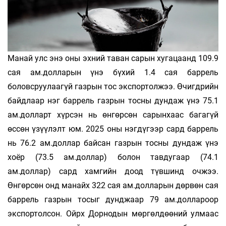
Манай улс энэ оны эхний таван сарын хугацаанд 109.9
сая ам.долларын үнэ бүхий 1.4 сая баррель
боловсруулаагүй газрын тос экспортолжээ. Өчигдрийн
байдлаар нэг баррель газрын тосны дундаж үнэ 75.1
ам.долларт хүрсэн нь өнгөрсөн сарынхаас багагүй
өссөн үзүүлэлт юм. 2025 оны нэгдүгээр сард баррель
нь 76.2 ам.доллар байсан газрын тосны дундаж үнэ
хоёр (73.5 ам.доллар) болон тавдугаар (74.1
ам.доллар) сард хамгийн доод түвшинд очжээ.
Өнгөрсөн онд манайх 322 сая ам.долларын дөрвөн сая
баррель газрын тосыг дунджаар 79 ам.доллароор
экспортолсон. Ойрх Дорнодын мөргөлдөөний улмаас