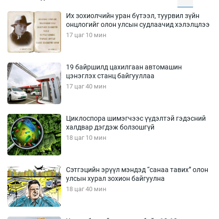
Их зохиолчийн уран бүтээл, туурвил зүйн
онцлогийг олон улсын судлаачид хэлэлцлээ
17 цаг 10 мин
19 байршилд цахилгаан автомашин
цэнэглэх станц байгууллаа
17 цаг 40 мин
Циклоспора шимэгчээс үүдэлтэй гэдэсний
халдвар дэгдэж болзошгүй
18 цаг 10 мин
Сэтгэцийн эрүүл мэндэд “санаа тавих” олон
улсын хурал зохион байгуулна
18 цаг 40 мин