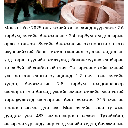
Монгол Улс 2025 оны эхний хагас жилд нүүрснээс 2.6
тэрбум, зэсийн баяжмалаас 2.4 тэрбум ам.долларын
орлого олжээ. Зэсийн баяжмалын экспортын орлого
нүүрснийхтэй бараг ижил түвшинд хүрсэн явдал нь
урд хөрш сүүлийн жилүүдэд боловсруулах салбараа
тэлж буйтай холбоотой гэнэ. Он гарснаас хойш манай
улс долоон сарын хугацаанд 1.2 сая тонн зэсийн
хүдэр, баяжмалыг 2.8 тэрбум ам.доллароор
экспортолсон бөгөөд үүнийг өмнөх жилийн мөн үетэй
харьцуулахад экспортын биет хэмжээ 315 мянган
тонноор өссөн дүн аж. Мөн зэсийн тонн тутмын
дундаж үнэ 433 ам.доллароор өсжээ. Тухайлбал,
өнгөрсөн зургаадугаар сард зэсийн хүдэр, баяжмалын