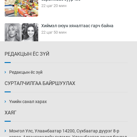
22 цаг 20 мин
Хиймэл оюун хяналтаас гарч байна
22 цаг 50 мин
РЕДАКЦЫН ЁС ЗҮЙ
Эмэгтэйчүүд Бээжин, эрэгтэйчүүд Японд
бэлтгэл базаахаар хилийн дээс алхлаа
23 цаг 20 мин
Редакцын ёс зүй
СУРТАЛЧИЛГАА БАЙРШУУЛАХ
АНУ-ын Цэргийн кибер командлалаын
ажилтнууд амиа хорлох явдал эрс
нэмэгджээ
Үнийн санал харах
23 цаг 27 мин
ХАЯГ
Монголын шигшээ Хонконгийн багийг ялж,
эхний хожлоо авлаа
Монгол Улс, Улаанбаатар 14200, Сүхбаатар дүүрэг 8-р
23 цаг 50 мин