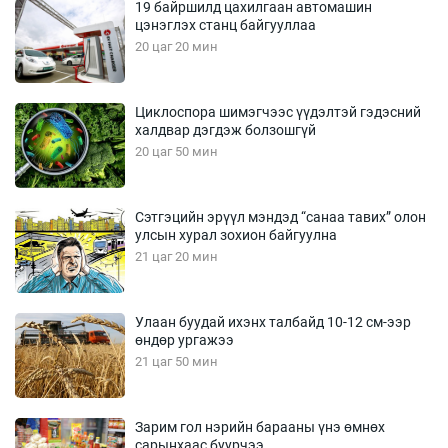
19 байршилд цахилгаан автомашин
цэнэглэх станц байгууллаа
20 цаг 20 мин
Циклоспора шимэгчээс үүдэлтэй гэдэсний
халдвар дэгдэж болзошгүй
20 цаг 50 мин
Сэтгэцийн эрүүл мэндэд “санаа тавих” олон
улсын хурал зохион байгуулна
21 цаг 20 мин
Улаан буудай ихэнх талбайд 10-12 см-ээр
өндөр ургажээ
21 цаг 50 мин
Зарим гол нэрийн барааны үнэ өмнөх
сарынхаас буурчээ