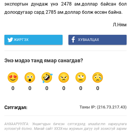
экспортын дундаж үнэ 2478 ам.доллар байсан бол
долоодугаар сард 2785 ам.доллар болж өссөн байна.
Л.Ням
ЖИРГЭХ
ХУВААЛЦАХ
Энэ мэдээ танд ямар санагдав?
0
0
0
0
0
0
Сэтгэгдэл:
Таны IP: (216.73.217.43)
АНХААРУУЛГА: Уншигчдын бичсэн сэтгэгдэлд unuudur.mn хариуцлага
хүлээхгүй болно. Манай сайт ХХЗХ-ны журмын дагуу зүй зохисгүй зарим