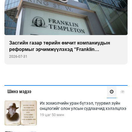
Засгийн газар төрийн өмчит компаниудын
реформыг эрчимжүүлэхэд “Franklin
Templeton”-той хамтарна
2026-07-31
Шинэ мэдээ
Их зохиолчийн уран бүтээл, туурвил зүйн
онцлогийг олон улсын судлаачид хэлэлцлээ
19 цаг 50 мин