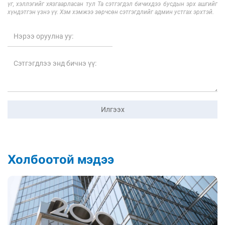
үг, хэллэгийг хязгаарласан тул Та сэтгэгдэл бичихдээ бусдын эрх ашгийг
хүндэтгэн үзнэ үү. Хэм хэмжээ зөрчсөн сэтгэгдлийг админ устгах эрхтэй.
Илгээх
Холбоотой мэдээ