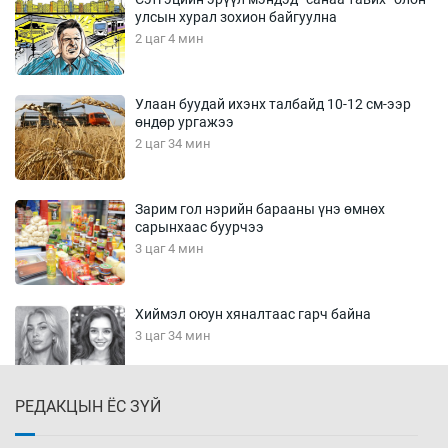
улсын хурал зохион байгуулна
2 цаг 4 мин
Улаан буудай ихэнх талбайд 10-12 см-ээр
өндөр ургажээ
2 цаг 34 мин
Зарим гол нэрийн барааны үнэ өмнөх
сарынхаас буурчээ
3 цаг 4 мин
Хиймэл оюун хяналтаас гарч байна
3 цаг 34 мин
РЕДАКЦЫН ЁС ЗҮЙ
Эмэгтэйчүүд Бээжин, эрэгтэйчүүд Японд
бэлтгэл базаахаар хилийн дээс алхлаа