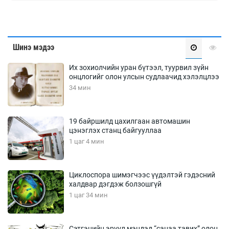
Шинэ мэдээ
Их зохиолчийн уран бүтээл, туурвил зүйн
онцлогийг олон улсын судлаачид хэлэлцлээ
34 мин
19 байршилд цахилгаан автомашин
цэнэглэх станц байгууллаа
1 цаг 4 мин
Циклоспора шимэгчээс үүдэлтэй гэдэсний
халдвар дэгдэж болзошгүй
1 цаг 34 мин
Сэтгэцийн эрүүл мэндэд “санаа тавих” олон