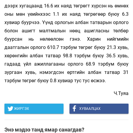
дээрх хугацаанд 16.6 их наяд төгрөгт хүрсэн нь өмнөх
оны мөн үеийнхээс 1.1 их наяд төгрөгөөр буюу 6.3
хувиар буурчээ. Үүнд орлогын албан татварын орлого
болон ашигт малтмалын нөөц ашигласны төлбөр
буурсан нь нөлөөлсөн гэнэ. Харин нийгмийн
даатгалын орлого 610.7 тэрбум төгрөг буюу 21.3 хувь,
хөрөнгийн албан татвар 98.8 тэрбум буюу 36.5 хувь,
гадаад үйл ажиллагааны орлого 68.9 тэрбум буюу
зургаан хувь, нэмэгдсэн өртгийн албан татвар 31
тэрбум төгрөг буюу 0.8 хувиар тус тус өсжээ.
Ч.Туяа
ЖИРГЭХ
ХУВААЛЦАХ
Энэ мэдээ танд ямар санагдав?