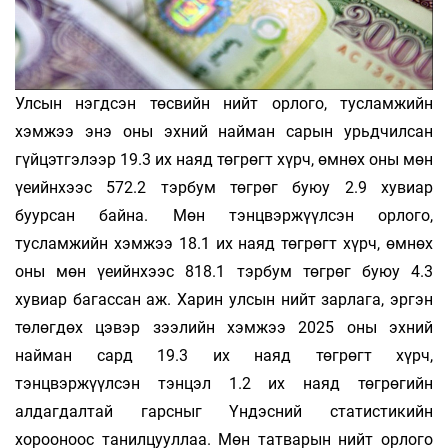
Улсын нэгдсэн төсвийн нийт орлого, тусламжийн
хэмжээ энэ оны эхний найман сарын урьдчилсан
гүйцэтгэлээр 19.3 их наяд төгрөгт хүрч, өмнөх оны мөн
үеийнхээс 572.2 тэрбум төгрөг буюу 2.9 хувиар
буурсан байна. Мөн тэнцвэржүүлсэн орлого,
тусламжийн хэмжээ 18.1 их наяд төгрөгт хүрч, өмнөх
оны мөн үеийнхээс 818.1 тэрбум төгрөг буюу 4.3
хувиар багассан аж. Харин улсын нийт зарлага, эргэн
төлөгдөх цэвэр зээлийн хэмжээ 2025 оны эхний
найман сард 19.3 их наяд төгрөгт хүрч,
тэнцвэржүүлсэн тэнцэл 1.2 их наяд төгрөгийн
алдагдалтай гарсныг Үндэсний статистикийн
хорооноос танилцууллаа. Мөн татварын нийт орлого