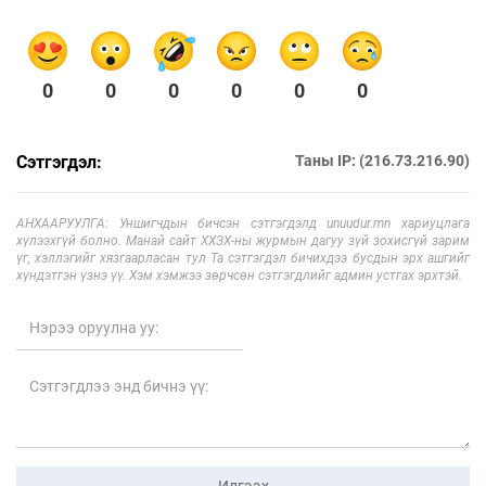
0
0
0
0
0
0
Сэтгэгдэл:
Таны IP: (216.73.216.90)
АНХААРУУЛГА: Уншигчдын бичсэн сэтгэгдэлд unuudur.mn хариуцлага
хүлээхгүй болно. Манай сайт ХХЗХ-ны журмын дагуу зүй зохисгүй зарим
үг, хэллэгийг хязгаарласан тул Та сэтгэгдэл бичихдээ бусдын эрх ашгийг
хүндэтгэн үзнэ үү. Хэм хэмжээ зөрчсөн сэтгэгдлийг админ устгах эрхтэй.
Илгээх