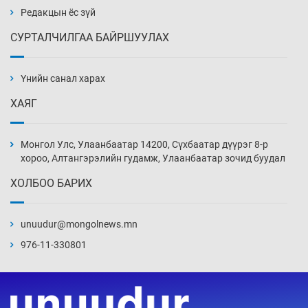
4 цаг 4 мин
Редакцын ёс зүй
СУРТАЛЧИЛГАА БАЙРШУУЛАХ
АНУ-ын Цэргийн кибер командлалаын
ажилтнууд амиа хорлох явдал эрс
нэмэгджээ
Үнийн санал харах
4 цаг 12 мин
ХАЯГ
Монголын шигшээ Хонконгийн багийг ялж,
эхний хожлоо авлаа
Монгол Улс, Улаанбаатар 14200, Сүхбаатар дүүрэг 8-р
4 цаг 34 мин
хороо, Алтангэрэлийн гудамж, Улаанбаатар зочид буудал
ХОЛБОО БАРИХ
Техникийн өндөр үзүүлэлттэй агаарын хөлөг
худалдан авах хүсэлтээ уламжлав
unuudur@mongolnews.mn
5 цаг 4 мин
976-11-330801
“Шатахууны бус, бодлогын хомсдол
нүүрлээд байна”
5 цаг 34 мин