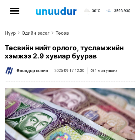
30°C
3593.93
$
Нүүр
Эдийн засаг
Төсөв
Төсвийн нийт орлого, тусламжийн
хэмжээ 2.9 хувиар буурав
Өнөөдөр сонин
2025-09-17 12:30
1 мин унших