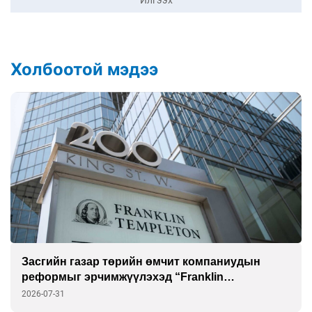
Холбоотой мэдээ
Засгийн газар төрийн өмчит компаниудын
реформыг эрчимжүүлэхэд “Franklin
Templeton”-той хамтарна
2026-07-31