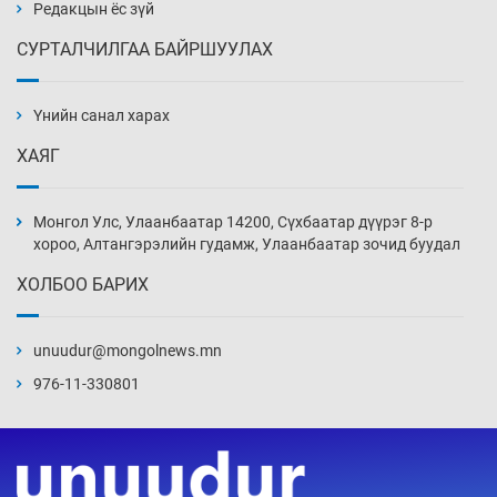
23 цаг 32 мин
Редакцын ёс зүй
СУРТАЛЧИЛГАА БАЙРШУУЛАХ
АНУ-ын Цэргийн кибер командлалаын
ажилтнууд амиа хорлох явдал эрс
нэмэгджээ
Үнийн санал харах
23 цаг 40 мин
ХАЯГ
Монголын шигшээ Хонконгийн багийг ялж,
эхний хожлоо авлаа
Монгол Улс, Улаанбаатар 14200, Сүхбаатар дүүрэг 8-р
Өчигдөр 13 цаг 30 мин
хороо, Алтангэрэлийн гудамж, Улаанбаатар зочид буудал
ХОЛБОО БАРИХ
Техникийн өндөр үзүүлэлттэй агаарын хөлөг
худалдан авах хүсэлтээ уламжлав
unuudur@mongolnews.mn
Өчигдөр 13 цаг 00 мин
976-11-330801
“Шатахууны бус, бодлогын хомсдол
нүүрлээд байна”
Өчигдөр 12 цаг 30 мин