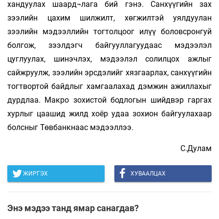
хандуулах шаард¬лага бий гэнэ. Санхүүгийн зах
зээлийн цахим шилжилт, хөгжилтэй уялдуулан
зээлийн мэдээллийн тогтолцоог илүү боловсронгуй
болгож, зээлдэгч байгууллагуудаас мэдээлэл
цуглуулах, шинэчлэх, мэдээлэл солилцох ажлыг
сайжруулж, зээлийн эрсдэлийг хязгаарлах, санхүүгийн
тогтвортой байдлыг хамгаалахад дэмжин ажиллахыг
дурдлаа. Макро зохистой бодлогын шийдвэр гаргах
хурлыг цаашид жилд хоёр удаа зохион байгуулахаар
болсныг Төвбанкнаас мэдээллээ.
С.Дулам
ЖИРГЭХ
ХУВААЛЦАХ
Энэ мэдээ танд ямар санагдав?