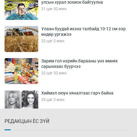
улсын хурал зохион байгуулна
21 цаг 32 мин
Улаан буудай ихэнх талбайд 10-12 см-ээр
өндөр ургажээ
22 цаг 2 мин
Зарим гол нэрийн барааны үнэ өмнөх
сарынхаас буурчээ
22 цаг 32 мин
Хиймэл оюун хяналтаас гарч байна
23 цаг 2 мин
РЕДАКЦЫН ЁС ЗҮЙ
Эмэгтэйчүүд Бээжин, эрэгтэйчүүд Японд
бэлтгэл базаахаар хилийн дээс алхлаа