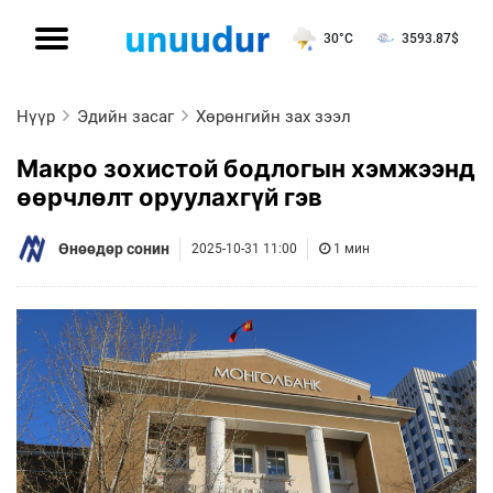
30°C
3593.87
$
Нүүр
Эдийн засаг
Хөрөнгийн зах зээл
Макро зохистой бодлогын хэмжээнд
өөрчлөлт оруулахгүй гэв
Өнөөдөр сонин
2025-10-31 11:00
1 мин