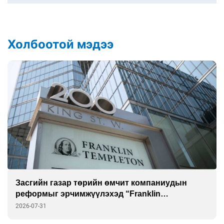
Холбоотой мэдээ
Засгийн газар төрийн өмчит компаниудын
реформыг эрчимжүүлэхэд “Franklin
Templeton”-той хамтарна
2026-07-31