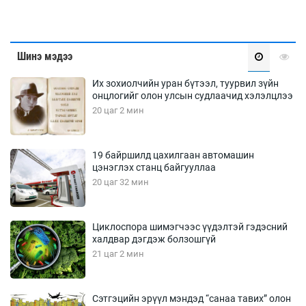
Шинэ мэдээ
Их зохиолчийн уран бүтээл, туурвил зүйн
онцлогийг олон улсын судлаачид хэлэлцлээ
20 цаг 2 мин
19 байршилд цахилгаан автомашин
цэнэглэх станц байгууллаа
20 цаг 32 мин
Циклоспора шимэгчээс үүдэлтэй гэдэсний
халдвар дэгдэж болзошгүй
21 цаг 2 мин
Сэтгэцийн эрүүл мэндэд “санаа тавих” олон