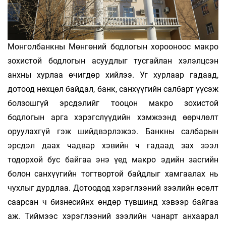
Монголбанкны Мөнгөний бодлогын хорооноос макро
зохистой бодлогын асуудлыг тусгайлан хэлэлцсэн
анхны хурлаа өчигдөр хийлээ. Уг хурлаар гадаад,
дотоод нөхцөл байдал, банк, санхүүгийн салбарт үүсэж
болзошгүй эрсдэлийг тооцон макро зохистой
бодлогын арга хэрэгслүүдийн хэмжээнд өөрчлөлт
оруулахгүй гэж шийдвэрлэжээ. Банкны салбарын
эрсдэл даах чадвар хэвийн ч гадаад зах зээл
тодорхой бус байгаа энэ үед макро эдийн засгийн
болон санхүүгийн тогтвортой байдлыг хамгаалах нь
чухлыг дурдлаа. Дотоодод хэрэглээний зээлийн өсөлт
саарсан ч бизнесийнх өндөр түвшинд хэвээр байгаа
аж. Тиймээс хэрэглээний зээлийн чанарт анхаарал