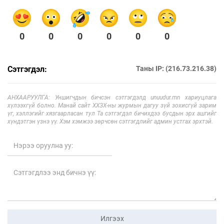
0
0
0
0
0
0
Сэтгэгдэл:
Таны IP: (216.73.216.38)
АНХААРУУЛГА: Уншигчдын бичсэн сэтгэгдэлд unuudur.mn хариуцлага
хүлээхгүй болно. Манай сайт ХХЗХ-ны журмын дагуу зүй зохисгүй зарим
үг, хэллэгийг хязгаарласан тул Та сэтгэгдэл бичихдээ бусдын эрх ашгийг
хүндэтгэн үзнэ үү. Хэм хэмжээ зөрчсөн сэтгэгдлийг админ устгах эрхтэй.
Илгээх