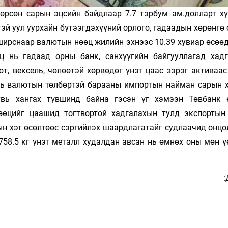
рсөн сарын эцсийн байдлаар 7.7 тэрбум ам.долларт хү
тэй уул уурхайн бүтээгдэхүүний орлого, гадаадын хөрөнгө
ширснаар валютын нөөц жилийн эхнээс 10.39 хувиар өсөөд
 нь гадаад орны банк, санхүүгийн байгууллагад хад
т, вексель, чөлөөтэй хөрвөдөг үнэт цаас зэрэг активаас
нь валютын төлбөртэй барааны импортын найман сарын х
увь хангах түвшинд байна гэсэн үг хэмээн Төвбанк 
өөцийг цаашид тогтвортой хадгалахын тулд экспортын
ын хэт өсөлтөөс сэргийлэх шаардлагатайг судлаачид онцо
58.5 кг үнэт металл худалдан авсан нь өмнөх оны мөн ү
: