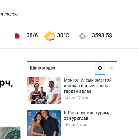
йн төлөө
08/6
30°C
3593.5
$
Соёл урлаг
Шинэ мэдээ
ой хөгжлийн зорилго -
Сонгодог урлаг
рч,
Монгол Улсын эмэгтэй
Ардын урлаг
шигшээ баг өмсгөлөө
гардан авлаа
Дүрслэх урлаг
14 цаг 37 мин
Өв соёл
таг
Кино урлаг
К.Роналдугийн хуримд
хэн уригдав
 орчин
Цирк
16 цаг 8 мин
ол
Рок поп, хип хоп
энд