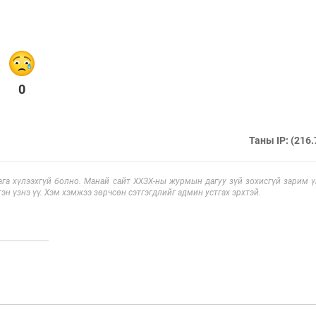
0
Таны IP: (216.
га хүлээхгүй болно. Манай сайт ХХЗХ-ны журмын дагуу зүй зохисгүй зарим үг
эн үзнэ үү. Хэм хэмжээ зөрчсөн сэтгэгдлийг админ устгах эрхтэй.