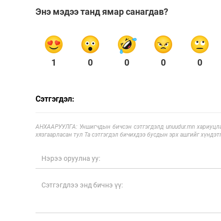
Энэ мэдээ танд ямар санагдав?
1
0
0
0
0
Сэтгэгдэл:
АНХААРУУЛГА: Уншигчдын бичсэн сэтгэгдэлд unuudur.mn хариуцла
хязгаарласан тул Та сэтгэгдэл бичихдээ бусдын эрх ашгийг хүндэтг