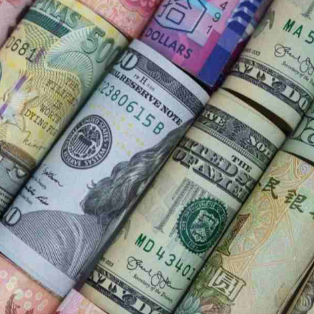
Ханш
Хэрэг з
Эрэлттэй мэдээ
Эрүүл м
Хууль ёс
Хүмүүс
Албаны 
Бусад
Life style
Ярилцл
Зөвлөгөө
Хоймор
Өнөөдрийн тухай
Уншигч-
өл