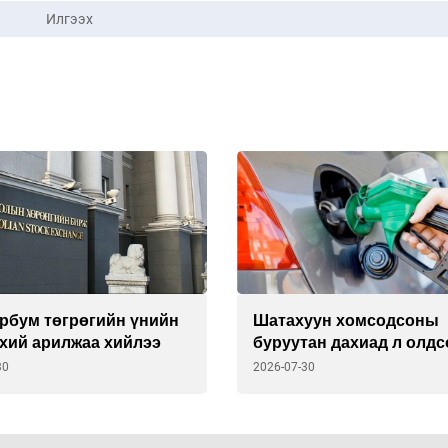
Илгээх
эрбум төгрөгийн үнийн
Шатахуун хомсодсоны
үхий арилжаа хийлээ
буруутан дахиад л олдс
30
2026-07-30