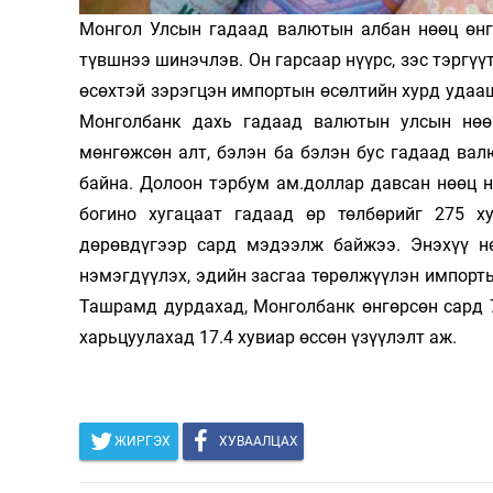
Монгол Улсын гадаад валютын албан нөөц өнгө
Олимп 2024
түвшнээ шинэчлэв. Он гарсаар нүүрс, зэс тэргүү
өсөхтэй зэрэгцэн импортын өсөлтийн хурд удаа
Монголбанк дахь гадаад валютын улсын нөөц
мөнгөжсөн алт, бэлэн ба бэлэн бус гадаад валю
байна. Долоон тэрбум ам.доллар давсан нөөц 
богино хугацаат гадаад өр төлбөрийг 275 х
дөрөвдүгээр сард мэдээлж байжээ. Энэхүү н
нэмэгдүүлэх, эдийн засгаа төрөлжүүлэн импорт
Ташрамд дурдахад, Монголбанк өнгөрсөн сард 7
харьцуулахад 17.4 хувиар өссөн үзүүлэлт аж.
ЖИРГЭХ
ХУВААЛЦАХ