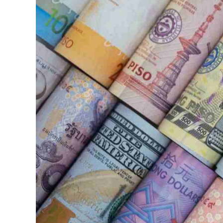
126-гийн НЭГ
Ертөнц
Спорт
Нийгэм
Бөх
Техник технологи
Сагсан бөмбөг
Шинжлэх ухаан
Хөлбөмбөг
Сонин хачин
Олимпын төрөл
Дэлхийн монгол
Тулааны спорт
Олимпын бус төр