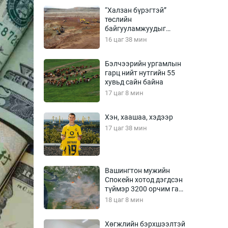
Урлагтай яриа
“Халзан бүрэгтэй”
өрчил
төслийн
байгууламжуудыг
энд-Эрхэм баян
албадан буулгах
16 цаг 38 мин
захирамж гаргажээ
Бэлчээрийн ургамлын
гарц нийт нутгийн 55
хүний үг
хувьд сайн байна
17 цаг 8 мин
Хэн, хаашаа, хэдээр
ага
Бусад
17 цаг 38 мин
Фото
сурвалжлагч
Видео
Вашингтон мужийн
Инфографик
Спокейн хотод дэгдсэн
түймэр 3200 орчим га
Санал асуулга
талбай хамарчээ
18 цаг 8 мин
Хөгжлийн бэрхшээлтэй