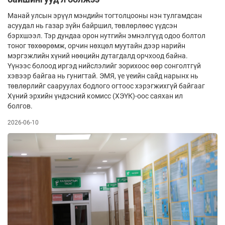
Манай улсын эрүүл мэндийн тогтолцооны нэн тулгамдсан
асуудал нь газар зүйн байршил, төвлөрлөөс үүдсэн
бэрхшээл. Тэр дундаа орон нутгийн эмнэлгүүд одоо болтол
тоног төхөөрөмж, орчин нөхцөл муутайн дээр нарийн
мэргэжлийн хүний нөөцийн дутагдалд орчхоод байна.
Үүнээс болоод иргэд нийслэлийг зорихоос өөр сонголтгүй
хэвээр байгаа нь гунигтай. ЭМЯ, үе үеийн сайд нарынх нь
төвлөрлийг сааруулах бодлого огтоос хэрэгжихгүй байгааг
Хүний эрхийн үндэсний комисс (ХЭҮК)-оос саяхан ил
болгов.
2026-06-10