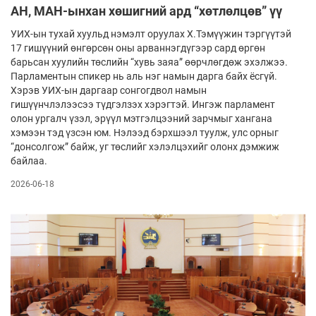
АН, МАН-ынхан хөшигний ард “хөтлөлцөв” үү
УИХ-ын тухай хуульд нэмэлт оруулах Х.Тэмүүжин тэргүүтэй
17 гишүүний өнгөрсөн оны арваннэгдүгээр сард өргөн
барьсан хуулийн төслийн “хувь заяа” өөрчлөгдөж эхэлжээ.
Парламентын спикер нь аль нэг намын дарга байх ёсгүй.
Хэрэв УИХ-ын даргаар сонгогдвол намын
гишүүнчлэлээсээ түдгэлзэх хэрэгтэй. Ингэж парламент
олон ургалч үзэл, эрүүл мэтгэлцээний зарчмыг хангана
хэмээн тэд үзсэн юм. Нэлээд бэрхшээл туулж, улс орныг
“донсолгож” байж, уг төслийг хэлэлцэхийг олонх дэмжиж
байлаа.
2026-06-18