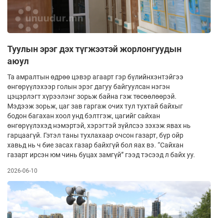
Туулын эрэг дэх түгжээтэй жорлонгуудын
аюул
Та амралтын өдрөө цэвэр агаарт гэр бүлийнхэнтэйгээ
өнгөрүүлэхээр голын эрэг дагуу байгуулсан нэгэн
цэцэрлэгт хүрээлэнг зорьж байна гэж төсөөлөөрэй.
Мэдээж зорьж, цаг зав гаргаж очих тул тухтай байхыг
бодон багахан хоол унд бэлтгэж, цагийг сайхан
өнгөрүүлэхэд нэмэртэй, хэрэгтэй зүйлсээ зэхэж явах нь
гарцаагүй. Гэтэл таны тухлахаар очсон газарт, бүр ойр
хавьд нь ч бие засах газар байхгүй бол яах вэ. “Сайхан
газарт ирсэн юм чинь буцах замгүй” гээд тэсээд л байх уу.
2026-06-10