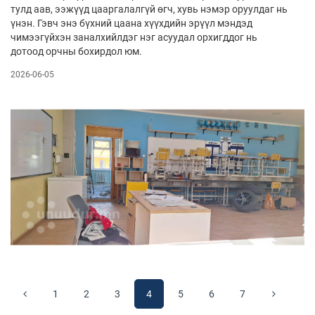
тулд аав, ээжүүд цааргалалгүй өгч, хувь нэмэр оруулдаг нь
үнэн. Гэвч энэ бүхний цаана хүүхдийн эрүүл мэндэд
чимээгүйхэн заналхийлдэг нэг асуудал орхигддог нь
дотоод орчны бохирдол юм.
2026-06-05
1
2
3
4
5
6
7