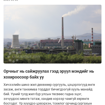
Орчныг нь сайжруулах гээд эрүүл мэндийг нь
хохироосоор байх уу
Хичээлийн шинэ жил дөхөхөөр сургууль, цэцэрлэгүүд өнгө
засаж, анги танхимаа торддог бичигдээгүй хууль манайд
бий. Үүний тулд жил бүр улсын төсвөөс гадна эцэг,
эхчүүдээс мөнгө татаж, хандив нэрээр чамгүй хөрөнгө
босгодог. Үр хүүхдээ цэвэрхэн, тохилог орчинд сургахын