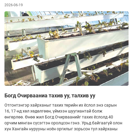
2026-06-19
Богд Очирвааниа тахив уу, талхив уу
Отгонтэнгэр хайрханыг тахих төрийн их ёслол энэ сарын
16, 17-нд хөл хөдөлгөөн, үймээн шуугиантай болж
өнгөрлөө. Өнөө жил Богд Очирваанийг тахих ёслолд 40
орчим мянган сүсэгтэн оролцсон гэнэ. Урьд байгаагүй олон
хүн Хангайн нурууны ноён оргилыг зорьсон тул хайрханы