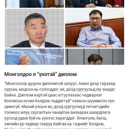
Монголдоо л “үнэтэй” диплом
“Монголоор дүүрэн дипломтой залуус. Ажил дээр гарахад
сурсан, мэдсэн нь гологддог, их, дээд сургуульд юу заадаг
байна. Диплом нэртэй цаас атгуулахаас чадварлаг
боловсон хүчин бэлдэж чаддаггүй” хэмээн шүүмжлэх хүн
цөөнгүй. Манай улсын их, дээд сургуулиуд төгсөгчдийн
тооноос илүү, сургалтын чанартаа анхаарах шаардлага
үүсээд удаж буй нь үүнээс харагддаг. Ялангуяа, багш,
эмчийн ур чадвар тааруу байгаа нь тэднийг бэлдэж,