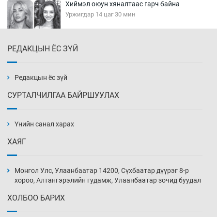
Хиймэл оюун хяналтаас гарч байна
Уржигдар 14 цаг 30 мин
РЕДАКЦЫН ЁС ЗҮЙ
Эмэгтэйчүүд Бээжин, эрэгтэйчүүд Японд
бэлтгэл базаахаар хилийн дээс алхлаа
Уржигдар 14 цаг 00 мин
Редакцын ёс зүй
СУРТАЛЧИЛГАА БАЙРШУУЛАХ
АНУ-ын Цэргийн кибер командлалаын
ажилтнууд амиа хорлох явдал эрс
нэмэгджээ
Үнийн санал харах
Уржигдар 13 цаг 52 мин
ХАЯГ
Монголын шигшээ Хонконгийн багийг ялж,
эхний хожлоо авлаа
Монгол Улс, Улаанбаатар 14200, Сүхбаатар дүүрэг 8-р
Уржигдар 13 цаг 30 мин
хороо, Алтангэрэлийн гудамж, Улаанбаатар зочид буудал
ХОЛБОО БАРИХ
Техникийн өндөр үзүүлэлттэй агаарын хөлөг
худалдан авах хүсэлтээ уламжлав