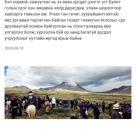
бэл хормой, хажуугаас нь эх аван урсдаг цэнгэг уст Буянт
голын эрэг хүн, машины хөлд дарагдаж, улаан шороогоор
хавсарга тавьсан аж. Угаас ган гачиг, хуурайшилт ихтэй,
өвс ургамал тарчигхан байсан газарт тахилгын ёслолыг сүр
дуулиантай зохион байгуулсан нь олон талаараа муу
үлгэрлэл болж, хүрээлэн буй ор­ чинд багагүй эрсдэл
учруулсныг нутгийн иргэд ярьж байна
2026-06-18