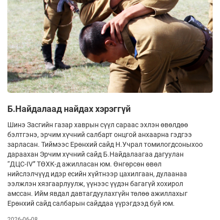
Б.Найдалаад найдах хэрэггүй
Шинэ Засгийн газар хаврын сүүл сараас эхлэн өвөлдөө
бэлтгэнэ, эрчим хүчний салбарт онцгой анхаарна гэдгээ
зарласан. Тиймээс Ерөнхий сайд Н.Учрал томилогдсоныхоо
дараахан Эрчим хүчний сайд Б.Найдалаагаа дагуулан
“ДЦС-IV” ТӨХК-д ажилласан юм. Өнгөрсөн өвөл
нийслэлчүүд идэр есийн хүйтнээр цахилгаан, дулаанаа
ээлжлэн хязгаарлуулж, үүнээс үүдэн багагүй хохирол
амссан. Ийм явдал давтагдуулахгүйн төлөө ажиллахыг
Ерөнхий сайд салбарын сайддаа үүрэгдээд буй юм.
2026-06-08