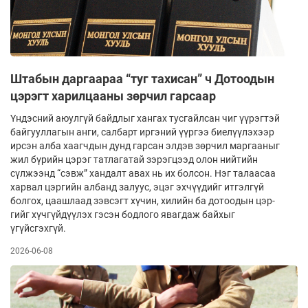
Штабын даргаараа “туг тахисан” ч Дотоодын
цэрэгт харилцааны зөрчил гарсаар
Үндэсний аюулгүй байдлыг хангах тусгайл­сан чиг үүрэгтэй
байгууллагын анги, салбарт иргэний үүргээ бие­лүү­лэ­хээр
ирсэн алба хаагчдын дунд гарсан элдэв зөр­чил мар­гааныг
жил бүрийн цэрэг татлагатай зэ­рэгцээд олон нийтийн
сүлжээнд “сэвж” хандалт авах нь их болсон. Нэг талаасаа
харвал цэргийн ал­банд залуус, эцэг эхчүүдийг итгэлгүй
болгох, цааш­лаад зэвсэгт хүчин, хилийн ба дотоодын цэр­
гийг хүчгүйдүүлэх гэсэн бодлого явагдаж бай­хыг
үгүйсгэхгүй.
2026-06-08