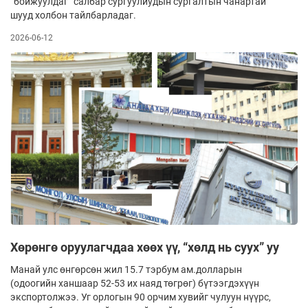
“бойжуулдаг” салбар сургуулиудын сургалтын чанартай
шууд холбон тайлбарладаг.
2026-06-12
Хөрөнгө оруулагчдаа хөөх үү, “хөлд нь суух” уу
Манай улс өнгөрсөн жил 15.7 тэрбум ам.долларын
(одоогийн ханшаар 52-53 их наяд төгрөг) бүтээгдэхүүн
экспортолжээ. Уг орлогын 90 орчим хувийг чулуун нүүрс,