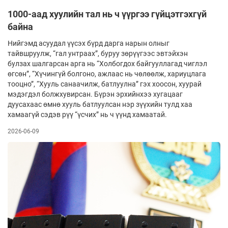
1000-аад хуулийн тал нь ч үүргээ гүйцэтгэхгүй
байна
Нийгэмд асуудал үүсэх бүрд дарга нарын олныг
тайвшруулж, “гал унтраах”, буруу зөрүүгээс эвтэйхэн
булзах шалгарсан арга нь “Холбогдох байгууллагад чиглэл
өгсөн”, “Хү­чингүй болгоно, ажлаас нь чөлөөлж, хариуцлага
тооцно”, “Хууль санаачилж, батлуулна” гэх хоосон, хуурай
мэдэгдэл болжхувирсан. Бүрэн эрхийнхээ хугацааг
дуусахаас өмнө хууль батлуулсан нэр зүүхийн тулд хаа
хамаагүй сэдэв рүү “үсчих” нь ч үүнд хамаатай.
2026-06-09