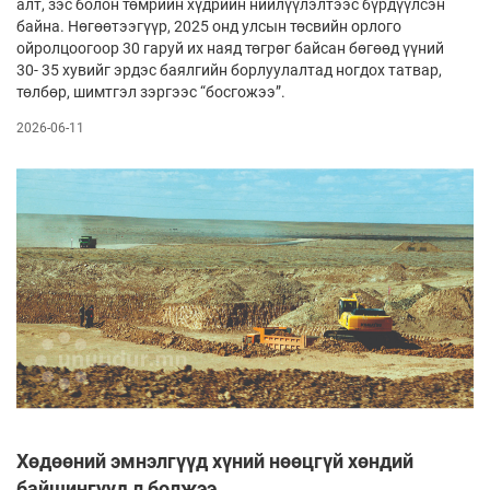
алт, зэс болон төмрийн хүдрийн нийлүүлэлтээс бүрдүүлсэн
байна. Нөгөөтээгүүр, 2025 онд улсын төсвийн орлого
ойролцоогоор 30 гаруй их наяд төгрөг байсан бөгөөд үүний
30- 35 хувийг эрдэс баялгийн борлуулалтад ногдох татвар,
төлбөр, шимтгэл зэргээс “босгожээ”.
2026-06-11
Хөдөөний эмнэлгүүд хүний нөөцгүй хөндий
байшингууд л болжээ