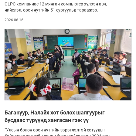
OLPC компаниас 12 мянган компьютер хүлээн авч,
нийслэл, орон нутгийн 51 сургуульд тараажээ.
2026-06-16
Багануур, Налайх хот болох шалгуурыг
бусдаас түрүүнд хангасан гэж үү
“Улсын болон орон нутгийн зэрэглэлтэй хотуудыг
байгуулах эрх зүйн орчин бүрдлээ” хэмээн 2024 оны