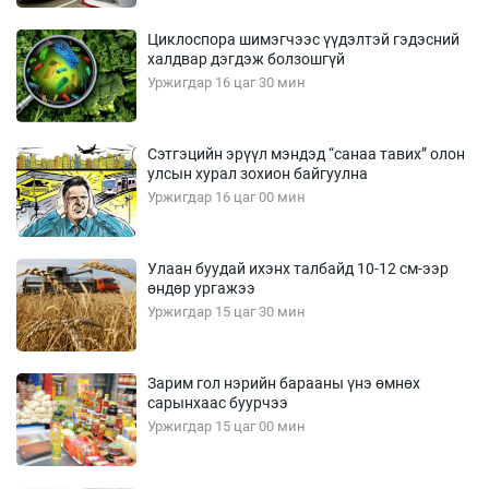
Циклоспора шимэгчээс үүдэлтэй гэдэсний
халдвар дэгдэж болзошгүй
Уржигдар 16 цаг 30 мин
Сэтгэцийн эрүүл мэндэд “санаа тавих” олон
улсын хурал зохион байгуулна
Уржигдар 16 цаг 00 мин
Улаан буудай ихэнх талбайд 10-12 см-ээр
өндөр ургажээ
Уржигдар 15 цаг 30 мин
Зарим гол нэрийн барааны үнэ өмнөх
сарынхаас буурчээ
Уржигдар 15 цаг 00 мин