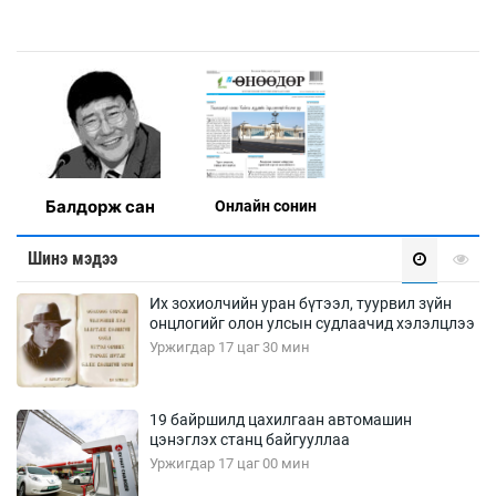
Балдорж сан
Онлaйн сонин
Шинэ мэдээ
Их зохиолчийн уран бүтээл, туурвил зүйн
онцлогийг олон улсын судлаачид хэлэлцлээ
Уржигдар 17 цаг 30 мин
19 байршилд цахилгаан автомашин
цэнэглэх станц байгууллаа
Уржигдар 17 цаг 00 мин