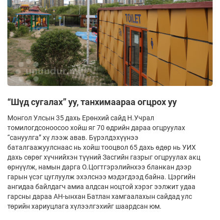
“Шүд сугалах” уу, танхимаараа огцрох уу
Монгол Улсын 35 дахь Ерөнхий сайд Н.Учрал
томилогдсоноосоо хойш яг 70 өдрийн дараа огцруулах
“сануулга” хү­ лээж авав. Бүрэлдэхүүнээ
баталгаажуулснаас нь хойш тооцвол 65 дахь өдөр нь УИХ
дахь сөрөг хүчнийхэн түүний Засгийн газрыг огцруулах акц
өрнүүлж, намын дарга О.Цогтгэрэлийнхээ бланкан дээр
гарын үсэг цуглуулж эхэлснээ мэдэгдээд байна. Цэргийн
ангидаа байлдагч амиа алдсан ноцтой хэрэг ээлжит удаа
гарсны дараа АН-ынхан Батлан хамгаалахын сайдад улс
төрийн хариуцлага хүлээлгэхийг шаардсан юм.