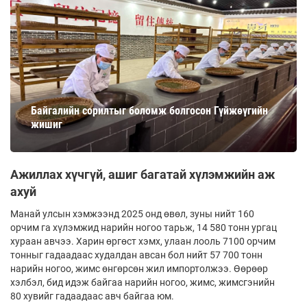
Байгалийн сорилтыг боломж болгосон Гүйжөүгийн
жишиг
Ажиллах хүчгүй, ашиг багатай хүлэмжийн аж
ахуй
Манай улсын хэмжээнд 2025 онд өвөл, зуны нийт 160
орчим га хүлэмжид нарийн ногоо тарьж, 14 580 тонн ургац
хураан авчээ. Харин өргөст хэмх, улаан лооль 7100 орчим
тонныг гадаадаас худалдан авсан бол нийт 57 700 тонн
нарийн ногоо, жимс өнгөрсөн жил импортолжээ. Өөрөөр
хэлбэл, бид идэж байгаа нарийн ногоо, жимс, жимсгэнийн
80 хувийг гадаадаас авч байгаа юм.