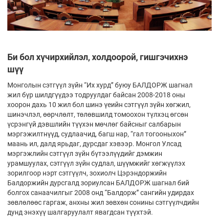
Би бол хүчиpхийлэл, холдоорой, гишгэчихнэ
шүү
Монголын сэтгүүл зүйн “Их хурд” буюу БАЛДОРЖ шагнал
жил бүр шилдгүүдээ тодруулдаг байсан 2008-2018 оны
хоорон дахь 10 жил бол шинэ үеийн сэтгүүл зүйн хөгжил,
шинэчлэл, өөрчлөлт, төлөвшилд томоохон түлхэц өгсөн
үсрэнгүй дэвшлийн түүхэн мөчлөг байсныг салбарын
мэргэжилтнүүд, судлаачид, багш нар, “гал тогооныхон”
маань ил, далд ярьдаг, дурсдаг хэвээр. Монгол Улсад
мэргэжлийн сэтгүүл зүйн бүтээлүүдийг дэмжин
урамшуулах, сэтгүүл зүйн судлал, шүүмжийг хөгжүүлэх
зорилгоор нэрт сэтгүүлч, зохиолч Цэрэндоржийн
Балдоржийн дурсгалд зориулсан БАЛДОРЖ шагнал бий
болгох санаачилгыг 2008 онд “Балдорж” сангийн удирдах
зөвлөлөөс гаргаж, анхны жил зөвхөн сонины сэтгүүлчдийн
дунд энэхүү шалгаруулалт явагдсан түүхтэй.