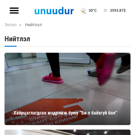
30°C
3593.87
$
Эхлэл
Нийтлэл
Нийтлэл
Хайрцаглагдсан мэдрэмж буюу “Би л байхгүй бол”