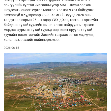
сонгуулийн суртал­ чилгааны үеэр МАН-ынхан баахан
шоудсан ч өнөөг хүртэл Монгол Улс нэг ч хот байгуулж
амжаагүй л бүдэрсээр явна. Хамгийн сүүлд 2026 оны
тавдугаар сарын 26-ны өдөр УИХ-д Хот, тосгоны эрх зүйн
байдлын тухай хуулийн шинэчилсэн найруулгыг дагаж
мөрдөх журмын тухай хуульд өөрчлөлт оруулах тухай
хуулийн төсөл гээчийг Засгийн газраас өргөн мэдүүлж,
хэлэлцэх, эсэхийг шийдвэрлэлээ.
2026-06-15