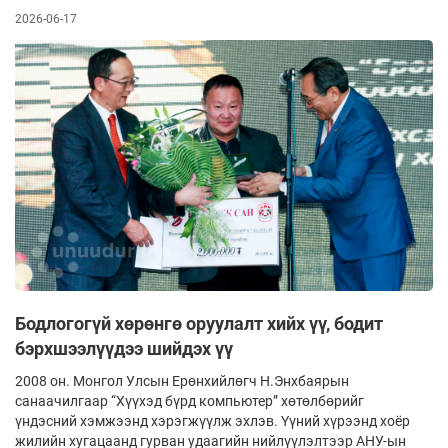
2026-06-17
Бодлогогүй хөрөнгө оруулалт хийх үү, бодит
бэрхшээлүүдээ шийдэх үү
2008 он. Монгол Улсын Ерөнхийлөгч Н.Энхбаярын
санаачилгаар “Хүүхэд бүрд компьютер” хөтөлбөрийг
үндэсний хэмжээнд хэрэгжүүлж эхлэв. Үүний хүрээнд хоёр
жилийн хугацаанд гурван удаагийн нийлүүлэлтээр АНУ-ын