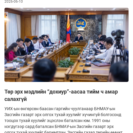
2026-06-10
Төр эрх мэдлийн “дохиур”-аасаа тийм ч амар
салахгүй
УИХ-ын өнгөрсөн баасан гаргийн чуулганаар БНМАУ-ын
Засгийн газарт эрх олгох тухай хуулийг хүчингүй болгосонд
тооцох тухай хуулийг эцэслэн баталсан юм. 1991 оны
нэгдүгээр сард баталсан БНМАУ-ын Засгийн газарт эрх
олгох тухай хуулийг баримтлан, Засгийн газар төрийн өмчит