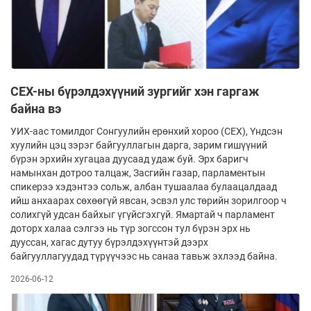
СЕХ-ны бүрэлдэхүүний зургийг хэн гаргаж
байна вэ
УИХ-аас томилдог Сонгуулийн ерөнхий хороо (СЕХ), Үндсэн
хуулийн цэц зэрэг байгууллагын дарга, зарим гишүүний
бүрэн эрхийн хугацаа дуусаад удаж буй. Эрх баригч
намынхан дотроо талцаж, Засгийн газар, парламентын
спикерээ хэдэнтээ сольж, албан тушаалаа булаацалдаад
ийш анхаарах сөхөөгүй явсан, эсвэл улс төрийн зорилгоор ч
солихгүй удсан байхыг үгүйсгэхгүй. Ямартай ч парламент
доторх халаа сэлгээ нь түр зогссон тул бүрэн эрх нь
дууссан, хагас дутуу бүрэлдэхүүнтэй дээрх
байгууллагуудад түрүүчээс нь санаа тавьж эхлээд байна.
2026-06-12