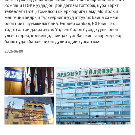
компани (ТӨК)- уудад онцгой дэглэм тогтоож, бүрэн эрхт
төлөөлөгч (БЭТ) томилсон нь эрх баригч намд Монголын
мөнгөний авдрын түлхүүрийг шууд атгуулж байна хэмээн
олон нийт шүүмжилж байв. Өөрөөр хэлбэл, БЭТ-ийн гэх
тодотголтой дээрх хууль Үндсэн болон бусад хууль, олон
улсын гэрээ, конвенцод нийцэхгүйг Засгийн газар мэдсээр
байж нүдэн балай, чихэн дүлий өдий хүрсэн юм.
2026-06-09