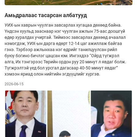
Амьдралаас тасарсан албатууд
УИХ-ын хаврын чуулган завсарлах хугацаа дөхөөд байна.
Үндсэн хуульд зааснаар нэг чуулган ажлын 75-аас доошгүй
өдөр хуралдах учиртай. Тиймээс завсарлах дөхөөд ачаалал
нэмэгдэж, УИХ-ын дарга өдөрт 12-14 цаг ажиллаж байгаа
гэнэ. Тэрбээр ажлынхаа нэг өдрийг танилцуулсан рийл
буюу богино бичлэг цацсан юм. Ингэхдээ “Ойрд түгжрэл
алга, Их тэнгэрээс Төрийн ордон руу 20 минут л явдаг болж.
Түгжрэлтэй үед бол урсгал дагасаар 40-50 минут явдаг”
хэмээн яриад олон нийтийн эгдүүцлийг хүргэв.
2026-06-15